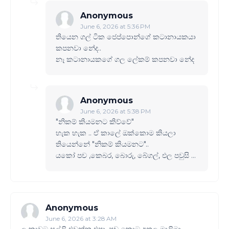
Anonymous
June 6, 2026 at 5:36 PM
තියෙන ගල් ටික ජෙප්පොන්ගේ කටානායකයා
කපනවා නේද..
නෑ කටානායකගේ ගල ලේකම් කපනවා නේද
Anonymous
June 6, 2026 at 5:38 PM
"නිකම් කියමනට කිව්වේ"
හැක හැක .. ඒ කාලේ ඔක්කොම කියලා
තියෙන්නේ "නිකම් කියමනට"..
යකෝ පච ,කෙබර, බොරු, බේගල්, එල පවුසි ...
Anonymous
June 6, 2026 at 3:28 AM