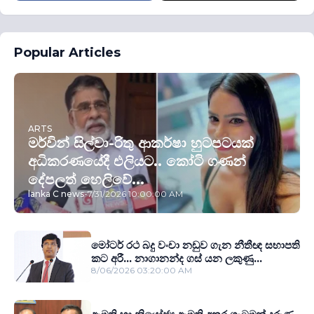
Popular Articles
ARTS
මර්වින් සිල්වා-රිතු ආකර්ෂා හුටපටයක්
අධිකරණයේදී එලියට.. කෝටි ගණන්
දේපලත් හෙලිවේ...
lanka C news
-
7/31/2026 10:00:00 AM
මෝටර් රථ බදු වංචා නඩුව ගැන නීතීඥ සභාපති
කට අරී... නාගානන්ද ගස් යන ලකුණු...
8/06/2026 03:20:00 AM