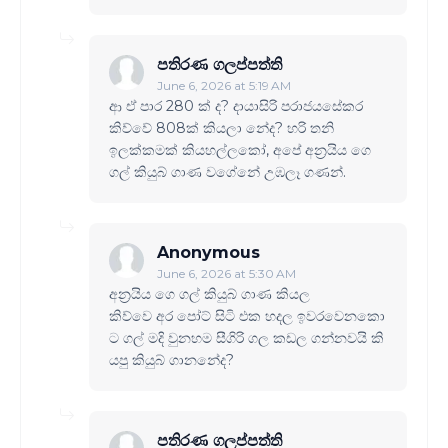
පතිරණ ගලප්පත්ති
June 6, 2026 at 5:19 AM
ආ ඒ පාර 280 ක් ද? දායාසිරි පරාජයසේකර
කිව්වේ 808ක් කියලා නේද? හරි තනි
ඉලක්කමක් කියහල්ලකෝ, අපේ අන්‍රයිය ගෙ
ගල් කියුබ් ගාණ වගේනේ උඹලෑ ගණන්.
Anonymous
June 6, 2026 at 5:30 AM
අන්‍රයිය ගෙ ගල් කියුබ් ගාණ කියල
කිව්වෙ අර පෝට් සිටි එක හදල ඉවරවෙනකො
ට ගල් මදි වුනහම සීගිරි ගල කඩල ගන්නවයි කි
යපු කියුබ් ගානනේද?
පතිරණ ගලප්පත්ති