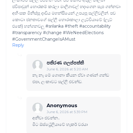
ලංකාවට සල්ලි එවන්න එපා. පච කොට අතුල මාලිමා
ජවිපාවුන් හොරකම් කරලා මාලිගාවල් හදාගෙන සැප ගන්නවා
අහිංසක මිනිස්සු දාඩිය මහන්සියෙන් උපයපු සල්ලිවලින්. පච
කොටා ජනතාවගේ සල්ලි හොරාකාලා ලැට්වියාවේ (ලැට්
එකේ) හන්ගනවලු #srilanka #theft #accountability
#transparency #change #WeNeedElections
#GovernmentChangeIsAMust
Reply
පතිරණ ගලප්පත්ති
June 6, 2026 at 5:20 AM
නෑ නෑ මේ ගොනා කියන ඒවා ගණන් ගන්ඩ
එපා, ලංකාවට සල්ලි එවන්ඩ.
Anonymous
June 6, 2026 at 5:39 PM
අනිවා එවන්න..
මීට ඕස්ට්‍රේලියාවේ හැකර් වරයා