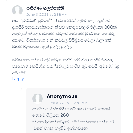
පතිරණ ගලප්පත්ති
June 6, 2026 at 2:38 AM
ආ.... "චුට්ටක්" චුට්ටක්".....! එහෙමවත් දැම්ම මදෑ... දැන් අර
දයාසිරි පරාජයසේකරයා කිව්ව නේද ඩොලර් මිලියන 808ක්
අතුරුදන් කියලා. එහෙම වෙලත් මෙහෙම වුණ එක නොවෑ
අරුමේ. විපස්සයො දැන් කටවල් විපිළිසර වෙලා බලා ගත්
වනම බලාගෙන ඇති හූල්ල හූල්ල.
මේක සතයක් හරි අඩු වෙලා තිබ්බ නම් බලා ගන්ඩ තිබ්බා,
එහෙනම් හෙඩින්ග් එක "ඩොලර් සංචිත අඩු වෙයි, අම්මෝ, බුදු
අම්මෝ".
Reply
Anonymous
June 6, 2026 at 2:47 AM
ආ ඒක නේන්නම්! භාණ්ඩාගාරයෙන් ශතයක්
නෙමේ මිලියන 280
ක් අතුරුදහන් වෙලත් මේ විපක්ෂයේ හැතිකරේ
වගේ වගක් නැතිව ඉන්නවනෙ.