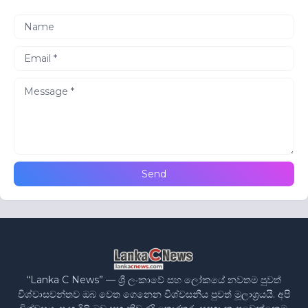
“Lanka C News” — ශ්‍රී ලංකාවේ සහ ලෝකයේ නවතම පුවත්
විශ්වාසවන්තව ඔබ වෙත ගෙනෙන විශ්වසනීය පුවත් මූලාශ්‍රයයි. අපි