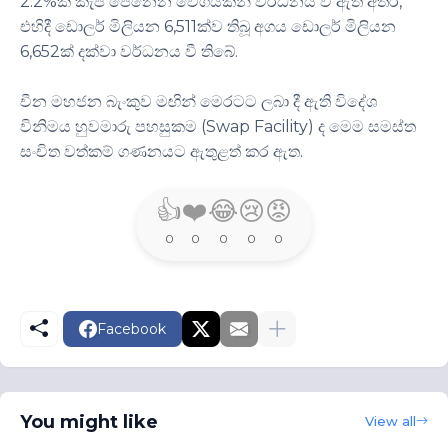
2.2%ක කැපී පෙනෙන වේගයකින් වර්ධනය වී ඇති අතර,
එහිදී ඩොලර් මිලියන 6,511ක්ව තිබූ අගය ඩොලර් මිලියන
6,652ක් දක්වා වර්ධනය වී තිබේ.
චීන මහජන බැංකුව මඟින් මෙරටට ලබා දී ඇති විදේශ
විනිමය හුවමාරු පහසුකම (Swap Facility) ද මෙම සමස්ත
සංචිත වත්කම් ගණනයට ඇතුළත් කර ඇත.
👍
❤️
😂
😢
😡
0
0
0
0
0
Facebook
You might like
View all