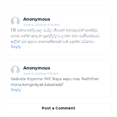
Anonymous
June 6, 2026 at 6:49 AM
FB කොමෙන්ටු දාල වැටිල තියෙන අමාරුවෙන් ආණ්ඩුව
ගොඩ ගන්න දඟලන දැඟලිල්ලට ලබන මහා මැතිවරණයට
කලින් ඔබ තුමාට තානාපතිකමක් වත් දෙන්න වටිනවා.
Reply
Anonymous
June 6, 2026 at 7:15 AM
Vadivela thiyenne IMF Naya aapu nisa. Naththan
mona kengediyak kalaatada?
Reply
Post a Comment