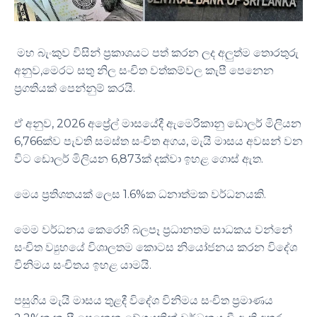
මහ බැංකුව විසින් ප්‍රකාශයට පත් කරන ලද අලුත්ම තොරතුරු
අනුව,මෙරට සතු නිල සංචිත වත්කම්වල කැපී පෙනෙන
ප්‍රගතියක් පෙන්නුම් කරයි.
ඒ අනුව, 2026 අප්‍රේල් මාසයේදී ඇමෙරිකානු ඩොලර් මිලියන
6,766ක්ව පැවති සමස්ත සංචිත අගය, මැයි මාසය අවසන් වන
විට ඩොලර් මිලියන 6,873ක් දක්වා ඉහළ ගොස් ඇත.
මෙය ප්‍රතිශතයක් ලෙස 1.6%ක ධනාත්මක වර්ධනයකි.
මෙම වර්ධනය කෙරෙහි බලපෑ ප්‍රධානතම සාධකය වන්නේ
සංචිත ව්‍යුහයේ විශාලතම කොටස නියෝජනය කරන විදේශ
විනිමය සංචිතය ඉහළ යාමයි.
පසුගිය මැයි මාසය තුළදී විදේශ විනිමය සංචිත ප්‍රමාණය