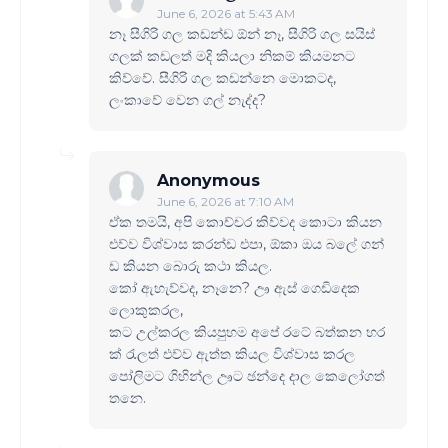
June 6, 2026 at 5:43 AM
නෑ සීගිරි ගල කඩන්ඩ ඕන් නෑ, සීගිරි ගල සයිස්
ගලක් කඩලත් මදි කියලා නිකම් කියමනට
කිව්වේ. සීගිරි ගල කඩන්නෙ මොකටද,
ලංකාවේ වෙන ගල් නැද්ද?
Anonymous
June 6, 2026 at 7:10 AM
ඒක තමයි, අපි කොච්චර කිව්වද කොටා කියන
එව්ව විශ්වාස කරන්ඩ එපා, ඕකා ඔය බලේ ගන්
ඩ කියන බොරු කථා කියල.
කෝ ඇහැව්වද, නෑනෙ? ඌ ඇස් ගෙඩිදෙක
ලොකුකරල,
කට උල්කරල කියපුහම අපේ රටේ බත්කන හර
ක් රැලත් එව්ව ඇත්ත කියල විශ්වාස කරල
පෝලිමට ගිහින්ල ඌට ඡන්දෙ දාල කෙලෝගත්
තනෙ.