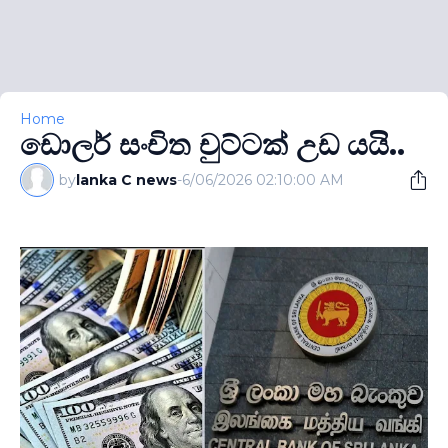
Home
ඩොලර් සංචිත චුට්ටක් උඩ යයි..
by
lanka C news
-
6/06/2026 02:10:00 AM