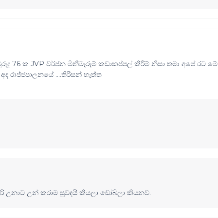
.........අවුරුදු 76 ක JVP වර්ජන මිනීමෑරුම් කඩාකප්පල් කිරීම් නිසා තමා අපේ රට මේ
ද රාජ්ජපාලනයේ ....තිරිසන් හෑත්ත
රි උනාට උන් කරාම සුවඳයි කියලා ඩෝබිලා කියනව.