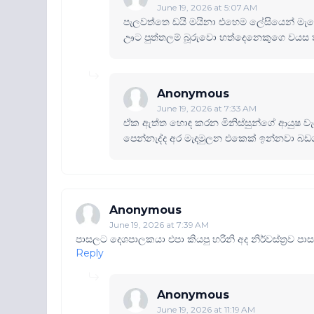
June 19, 2026 at 5:07 AM
පැලවත්තෙ ඩයි මයිනා එහෙම ලේසියෙන් මැ
ඌට පුත්තලම් බූරුවො හත්දෙනෙකුගෙ වයස 
Anonymous
June 19, 2026 at 7:33 AM
ඒක ඇත්ත හොඳ කරන මිනිස්සුන්ගේ ආයුෂ වැ
පෙන්නැද්ද අර මැදමුලන එකෙක් ඉන්නවා බ
Anonymous
June 19, 2026 at 7:39 AM
පාසලට දෙශපාලකයා එපා කියපු හරිනි අද නිර්වස්ත්‍රව 
Reply
Anonymous
June 19, 2026 at 11:19 AM