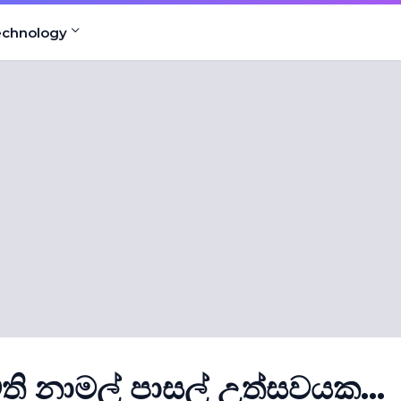
echnology
මති නාමල් පාසල් උත්සවයක...