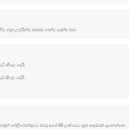
ිට ගෑනු ලමයින්ව අතපත ගාන්ඩ දෙන්ඩ එපා.
ටි කියල දෙයි.
ි කියල දෙයි.
මතුන් පාර්ලිමේන්තුවට එවපු අපේ 68 ලක්සෙට පුදුම ආදරයක් දැනෙන්නෙ.