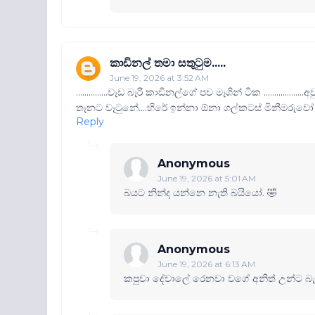
කාඩිනල් තමා සතුටුම.....
June 19, 2026 at 3:52 AM
...............වෑඩ බෑරි කාඩිනල්ගේ පච මෑශින් ටික ..........
තෑනට වෑටුනේ....හිරේ ඉන්නා ඕනා ගල්කටස් මිනීමරුවෝ අ
Reply
Anonymous
June 19, 2026 at 5:01 AM
බයට නින්ද යන්නෙ නැති බයියෝ. 🤣
Anonymous
June 19, 2026 at 6:13 AM
කපුවා දේවාලේ රෙනවා වගේ අනිත් උන්ට බැ