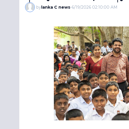
by
lanka C news
-
6/19/2026 02:10:00 AM