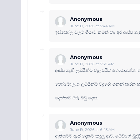
Anonymous
June 19, 2026 at 5:44 AM
ඉස්කෝල වලට ගියාට කමක් නෑ අර ආප්ප ගෑන
Anonymous
June 19, 2026 at 5:50 AM
ආප්ප ගෑනි ලමයින්ට වැලසයිට් හොයාගන්න හැ
නෝමොලයා ලමයින්ට වඳුරො ගනන් කරන හැට
දෙන්නම මරු බඩු දෙක.
Anonymous
June 19, 2026 at 6:43 AM
ඇත්තටම ඇස් දෙකට කදුලු ආව. මේවගේ බුද්දි