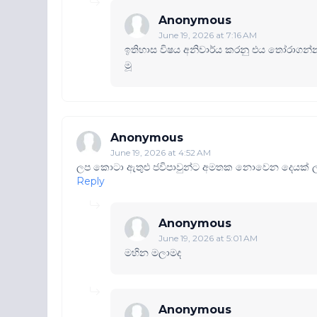
Anonymous
June 19, 2026 at 7:16 AM
ඉතිහාස විෂය අනිවාර්ය කරනු එය තෝරාගන්න 
මූ
Anonymous
June 19, 2026 at 4:52 AM
ලප කොටා ඇතුළු ජවිපාවුන්ට අමතක නොවෙන දෙයක් 
Reply
Anonymous
June 19, 2026 at 5:01 AM
මහින මලාමද
Anonymous