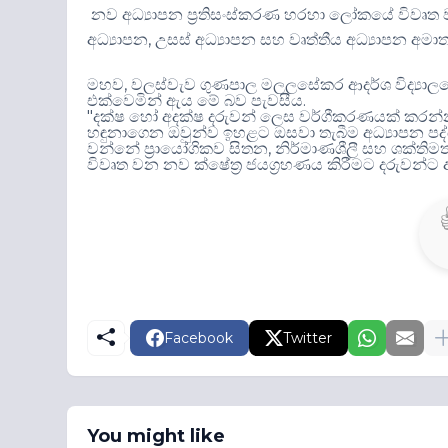
නව අධ්‍යාපන ප්‍රතිසංස්කරණ හරහා ලෝකයේ විවෘත 
,
අධ්‍යාපන
උසස් අධ්‍යාපන සහ වෘත්තීය අධ්‍යාපන අමාත්
,
මහව
වලස්වැව ගුණපාල මලලසේකර ආදර්ශ විද්‍යාල
.
එක්වෙමින් ඇය මේ බව පැවසීය
"
දක්ෂ හෝ අදක්ෂ දරුවන් ලෙස වර්ගීකරණයක් කරන්
හඳුනාගෙන ඔවුන්ව ඉහළට ඔසවා තැබීම අධ්‍යාපන පද
,
වන්නේ ප්‍රායෝගිකව සිතන
නිර්මාණශීලී සහ ශක්තිමත්
විවෘත වන නව ක්ෂේත්‍ර ජයග්‍රහණය කිරීමට දරුවන්ට
Facebook
Twitter
You might like