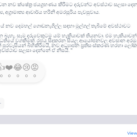
වන නව ක්ෂේත්‍ර ජයග්‍රහණය කිරීමට දරුවන්ට අවස්ථාව සලසා දෙ
,
.
‍ය
අග්‍රාමාත්‍ය ආචාර්ය හරිනි අමරසූරිය පැවසුවාය
යේ නව දෙමහල් ගොඩනැගිල්ල සඳහා මුල්ගල් තැබීමේ අවස්ථාවට
.
.
න බැහැ
සෑම දරුවෙකුටම යම් හැකියාවක් තියනවා
එම හැකියාවන්
.
්ධතියේ වගකීමක්
රජය සිදුකරන සියලු ආයෝජනවල අවසාන අරම
,
 පුරවැසියන් බිහිකිරීමයි
නව අධ්‍යාපන ප්‍රතිසංස්කරණ හරහා ලෝ
. "
 අවස්ථාව සලසා දෙන්නේ ඒ නිසයි
👍
❤️
😂
😢
😡
0
0
0
0
0
View 