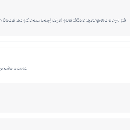
විෂයක් කර ඉතිහාසය පාසල් වලින් ඉවත් කිරීමේ කුමන්ත්‍රණය හෙලා දකි
ලනගදීම වෙනවා