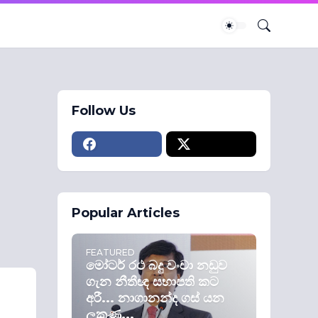
Follow Us
Popular Articles
FEATURED
මෝටර් රථ බදු වංචා නඩුව
ගැන නීතීඥ සභාපති කට
අරී... නාගානන්ද ගස් යන
ලකුණු...