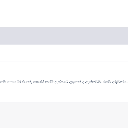
 මේ ෆොටෝ එකේ, කොයි තරම් ලස්සණ දසුනක් ද ඇත්තටම. රටේ දරුවන්ග