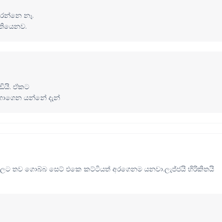
රෙන්නෙ නෑ.
තියෙනව.
ඩියි. ඒකට
ඩගාගෙන යන්නේ දැන්
පාසලට තව ගොබ්බ සෙට් එකෙ කට්ටියත් අරගෙනම යනවා.ලැජ්ජයි හිරිකිතයි