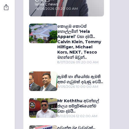
lanka C news
-
8/06/2026 03:20:00 AM
කොළඹ කොටස්
හොල්ලමින් ‘Hela
Apparel’ වසා දමයි..
Calvin Klein, Tommy
Hilfiger, Michael
Kors, NEXT, Tesco
මහන්නේ ඔවුන්..
8/07/2026 09:20:00 AM
ඇමති හා නියෝජ්‍ය ඇමති
අතර ගැටුමක් දරුණු වෙයි..
8/05/2026 10:00:00 AM
Mr Koththu අවන්හල්
ජාලය සම්පූර්ණයෙන්ම
වසා දමයි..
8/02/2026 12:02:00 AM
දැවැන්ත බදු වංචාවක්..