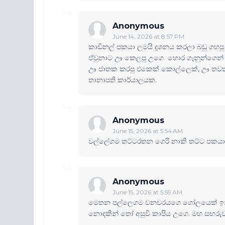
Anonymous
June 14, 2026 at 8:57 PM
කාඩිනල් පකයා ලමයි දූශනය කරලා බඩු ගහපු 
ඒවුනාට ඌ කෙලපු උගෙ හොර ගෑනුන්ගෙන් ද
ඌ ජාතක කරපු එකෙක් කොල්ලෙක්, ඌ තවත්
තානාපති කාර්යාලයක.
Anonymous
June 15, 2026 at 5:54 AM
වල්ලේගම තට්ටරතන ගෙරි නාකි තට්ට පකයා න
Anonymous
June 15, 2026 at 5:59 AM
මෙතන පල්ලෙගම වනචරයගෙ ගෝලයෙක් ඉන්
නොදකින් තෝ අසුචි කාපිය උගෙ. මහ සඟ