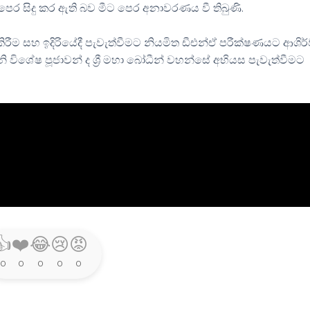
පෙර සිදු කර ඇති බව මීට පෙර අනාවරණය වී තිබුණි.
රීම සහ ඉදිරියේදී පැවැත්වීමට නියමිත ඩීඑන්ඒ පරීක්ෂණයට ආශිර්
නි විශේෂ පූජාවන් ද ශ්‍රී මහා බෝධීන් වහන්සේ අභියස පැවැත්වීමට
👍
❤️
😂
😢
😡
0
0
0
0
0