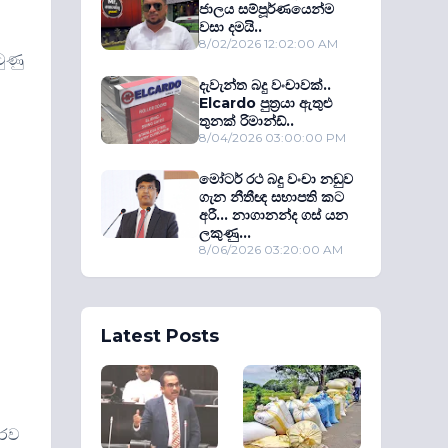
ජාලය සම්පූර්ණයෙන්ම
වසා දමයි..
8/02/2026 12:02:00 AM
ටුණු
දැවැන්ත බදු වංචාවක්..
Elcardo පුත‍්‍රයා ඇතුළු
තුනක් රිමාන්ඩ්..
8/04/2026 03:00:00 PM
මෝටර් රථ බදු වංචා නඩුව
ගැන නීතීඥ සභාපති කට
අරී... නාගානන්ද ගස් යන
ලකුණු...
8/06/2026 03:20:00 AM
Latest Posts
ොරව