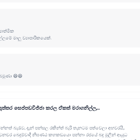
යාත්මික
මේ මාලු ව්‍යාපාරිකයෙක්.
ක බමුණා 😆😆
ත්තර සෙප්පඩවිජ්ජා කරල ඵ්කත් මරාගනිල්ල,..
න්නත් බැරැව, දැන් පන්සල රකින්ත් බැරි තැනටම පත්වෙලා අහවරයි,.
වනචර බෙදුම්වාදී නිඝණඨ කහකඩයො පන්නා රජයේ බදු මුලින් ආයුධ