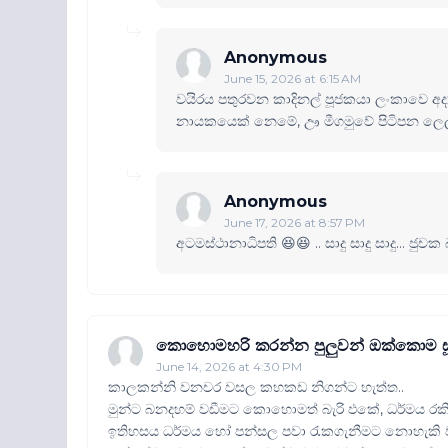
Anonymous
June 15, 2026 at 6:15 AM
වයිරය පතුරවන කාදිනල් පූජකයා ලංකාවෙ අද්‍
නායකයෙක් නෙමේ, ඌ මීගමුවේ පිටිපන ලෙල්ල
Anonymous
June 17, 2026 at 8:57 PM
අටමස්ථානාධිපති 😆😆 .. සාදු සාදු සාදු... ජුච
කොහොමහරි කරන්න පුලුවන් ඔක්කොම සූ
June 14, 2026 at 4:30 PM
කාලකන්නි වනචර වසල කහකඩ නිගන්ට හැත්ත..
මුන්ට බනදහම් වඩීමට කොහොමත් බැරි ඵකේ, ධර්මය රකි
ඉතිහසය ධර්මය හෝ පන්සල පවා රැකගැනීමට නොහැකි 