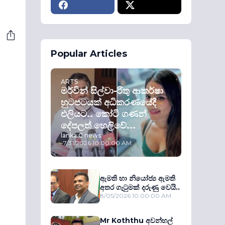
Popular Articles
ARTS
මර්වින් සිල්වා-රිතු ආකර්ෂා
හුටපටයක් අධිකරණයේදී
එලියට.. කෝටි ගණන්
දේපලත් හෙලිවේ...
lanka C news
-
7/31/2026 10:00:00 AM
ඇමති හා නියෝජ්‍ය ඇමති
අතර ගැටුමක් දරුණු වෙයි..
8/05/2026 10:00:00 AM
Mr Koththu අවන්හල්