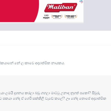
ූජකයානේ නේ ලංකාවෙ අද්‍යාත්මික නායකය.
ලයා ලමයි දූශනය කරලා බඩු ගහලා මාට්ටු උනාද නූගත් පකෝ? සිවුරු
 පකයා නේද ඒ ගෙරි සක්කිලි වැඩේ කලේ? ඌ නේද තොපේ අද්‍යාත්මික