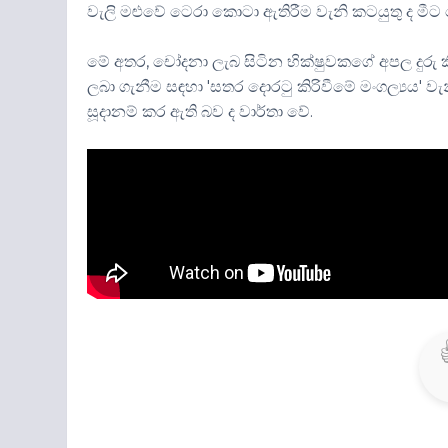
වැලි මළුවේ ටෙරා කොටා ඇතිරීම වැනි කටයුතු ද මීට 
මේ අතර, චෝදනා ලැබ සිටින භික්ෂුවකගේ අපල දුරු කි
ලබා ගැනීම සඳහා 'සතර දොරටු කිරිවීමේ මංගල්‍යය' වැ
සූදානම් කර ඇති බව ද වාර්තා වේ.