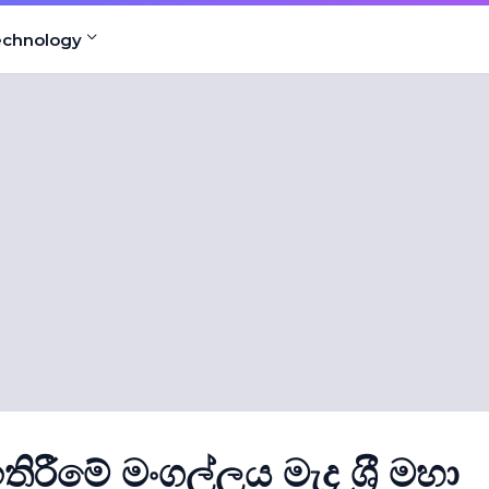
echnology
රීමේ මංගල්ලය මැද ශ‍්‍රී මහා