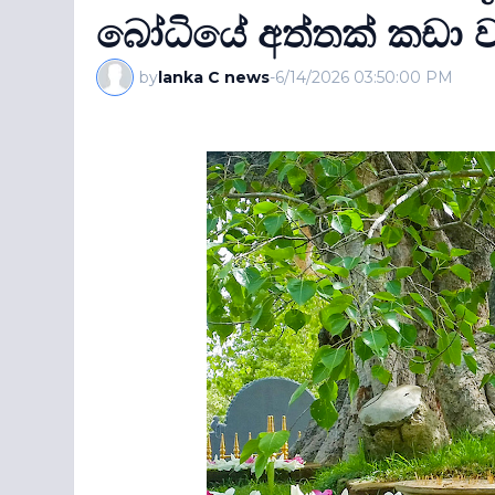
බෝධියේ අත්තක් කඩා වැ
by
lanka C news
-
6/14/2026 03:50:00 PM