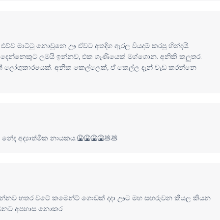
එව්ව මාට්ටු නොවුනෙ ඌ ඒවට අතදිග ඇරල වියදම් කරපු හින්දයි.
ෙන්නෙකුට ලමයි ඉන්නව, එක ගෑණියෙක් මග්ගොන. අනිකි කලුතර.
 ලෝගුකාරයෙක්. අනික කෙල්ලෙක්, ඒ කෙල්ල දැන් වැඩ කරන්නෙ
ේද අද්‍යාත්මික නායකය.🤮🤮🤮🤮💩💩
නව හතර වටේ කමෙන්ට් ගොඩක් දදා ඌට මහ සඟරුවන කියල කියන
රුවනට අපහාස නොකර