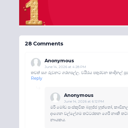
28 Comments
Anonymous
June 14, 2026 at 4:28 PM
තවත් සග රුවනට ගරහපල්ල. වයිරය පතුරවන කාදිනල් ප
Reply
Anonymous
June 14, 2026 at 6:12 PM
මරි මෝඩ සංස්කුචික බහුජ්ජ හුත්තෝ, කාඩින
දාගෙන වල්ලේගම තට්ටරතන ගෙරි නාකි තට්ට
නායකය.