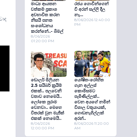
මාධ්‍ය ආයතන
රජය ගොවීන්ගෙන්
වත්කම් ප‍්‍රකාශ
වී අරන් සල්ලි දීල
අවභාවිත කරන
නෑ...
වාද
නිසයි පනත
8/06/2026 12:40:00
PM
සංශෝධනය
කරන්නේ..- බිමල්
8/06/2026
01:20:00 PM
ඩොලර් මිලියන
යෝෂිත-රෝහිත
2.5 සයිබර් ක‍්‍රයිම්
ගැන අල්ලස්
එකක්.. පලවෙනි
කොමිසමට
වතාව නෙමෙයි..
පැමිණිල්ලක්..
ලෝකෙ පුරාම
වෙන අයගේ නමින්
වෙනවා.. මෙහෙ
විශාල වතුයායක්,
විතරක් වුන මැජික්
ගොඩනැගිල්ලක්
එකක් නෙමෙයි..
අරන්..
8/06/2026
8/06/2026 11:20:00
12:00:00 PM
AM