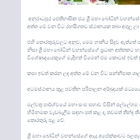
අනුරාධපුර ඓතිහාසික ජය ශ්‍රී මහා බෝධීන් වහන්සේ
අත්ත මේ වන විට රහසිගතව ස්ථානයක තබා අගුලු ලා ඇ
එහි තොරතුරුවලට අනුව, මෙම හානිය සිදුව ඇත්තේ පර
නිසා ශ්‍රී මහා බෝධීන් වහන්සේගේ ප්‍රධාන අත්තකට හා
විශේෂඥයෙකුගේ මැදිහත් වීමෙන් එම කොටස් ඉවත් 
කපා ඉවත් කරන ලද අත්ත මේ වන විට සන්නිපාත ශාලා
අටමස්ථානය තුළ පවතින පරිපාලන අර්බුදයක් මධ්‍යයේ 
මල්වතු පාර්ශ්වයේ මහා සංඝ සභාව විසින් පල්ලේග
හිමිනමක වැඩබැලීම සඳහා පත් කළ ද, තවමත් තීන්ද
තොරතුරු පළ වේ.
ශ්‍රී මහා බෝධීන් වහන්සේගේ ආයු අපේක්ෂාවට බලපෑම