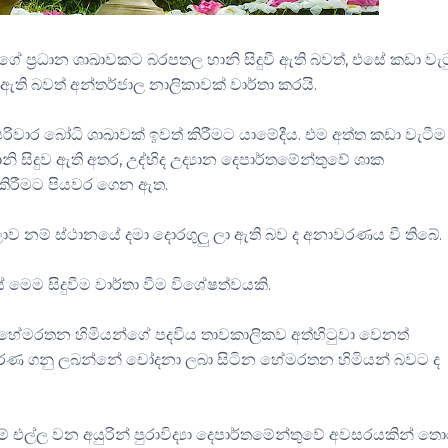
ගේ ප්‍රධාන ශාඛාවකට බරපතල හානි සිදුවී ඇති බවත්, එසේ කඩා වැ
ති බවත් අන්තර්ජාල නාලිකාවක් වාර්තා කරයි.
ිවාර බෝධි ශාඛාවක් ඉවත් කිරීමට යාමේදීය. එම අත්ත කඩා වැටීම
නි සිදුව ඇති අතර, උද්භිද උද්‍යාන දෙපාර්තමේන්තුවේ ශාක
කිරීමට පියවර ගෙන ඇත.
ව නම් ස්ථානයේ දමා දොරගුලු ලා ඇති බව ද අනාවරණය වී තිබේ.
මෙම සිදුවීම වාර්තා වීම විශේෂත්වයකි.
ම හේමරතන හිමියන්ගේ පදවිය තාවකාලිකව අත්හිටුවා වෙනත්
ු තීරණ ගනු ලබන්නේ චෝදනා ලබා සිටින හේමරතන හිමියන් බවට ද
් එල්ල වන අයුරින් පුරාවිද්‍යා දෙපාර්තමේන්තුවේ අවසරයකින් ත