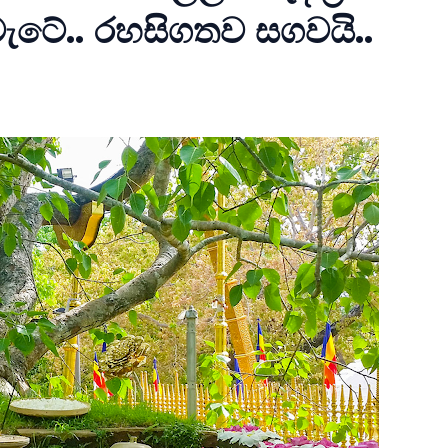
ටේ.. රහසිගතව සගවයි..