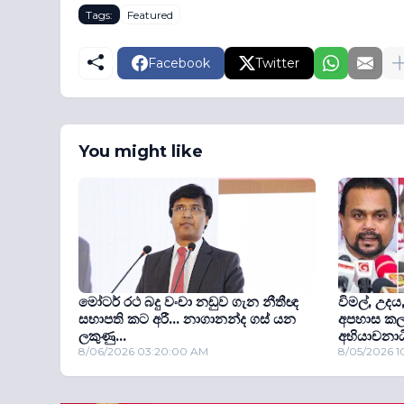
Tags:
Featured
Facebook
Twitter
You might like
මෝටර් රථ බදු වංචා නඩුව ගැන නීතීඥ
විමල්, උදය
සභාපති කට අරී... නාගානන්ද ගස් යන
අපහාස කලැය
ලකුණු...
අභියාචනා
8/06/2026 03:20:00 AM
8/05/2026 