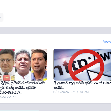
View 
, දිලිත්, සුගීෂ්වර අධිකරණයට
ශ‍්‍රී ලංකාව තුල වෙබ් අඩවි 24ක් Blo
ි තීන්දු කරයි.. දඬුවම
කරයි..
ධිකරණයෙන්..
8/05/2026 05:30:00 PM
10:02:00 PM