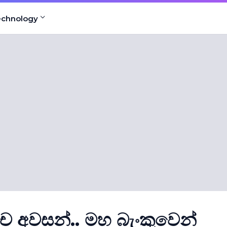
echnology
ච අවසන්.. මහ බැංකුවෙන්