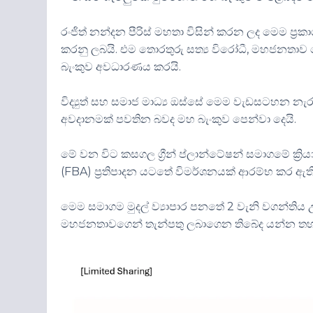
රංජිත් නන්දන පීරිස් මහතා විසින් කරන ලද මෙම ප්‍රකා
කරනු ලබයි. එම තොරතුරු සත්‍ය විරෝධී, මහජනතාව 
බැංකුව අවධාරණය කරයි.
විද්‍යුත් සහ සමාජ මාධ්‍ය ඔස්සේ මෙම වැඩසටහන නැ
අවදානමක් පවතින බවද මහ බැංකුව පෙන්වා දෙයි.
මේ වන විට කසගල ග්‍රීන් ප්ලාන්ටේෂන් සමාගමේ ක්‍ර
(FBA) ප්‍රතිපාදන යටතේ විමර්ශනයක් ආරම්භ කර ඇත
මෙම සමාගම මුදල් ව්‍යාපාර පනතේ 2 වැනි වගන්තිය උ
මහජනතාවගෙන් තැන්පතු ලබාගෙන තිබේද යන්න තහවු