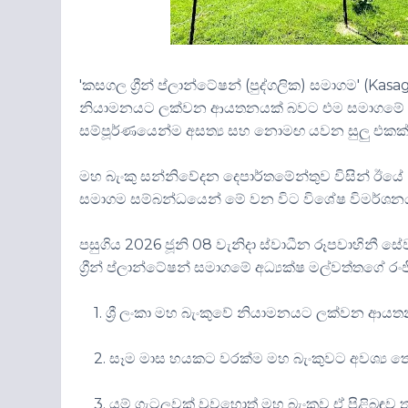
'කසගල ග්‍රීන් ප්ලාන්ටේෂන් (පුද්ගලික) සමාගම' (Kasa
නියාමනයට ලක්වන ආයතනයක් බවට එම සමාගමේ අධ්‍
සම්පූර්ණයෙන්ම අසත්‍ය සහ නොමඟ යවන සුලු එකක් බ
මහ බැංකු සන්නිවේදන දෙපාර්තමේන්තුව විසින් ඊයේ
සමාගම සම්බන්ධයෙන් මේ වන විට විශේෂ විමර්ශන
පසුගිය 2026 ජූනි 08 වැනිදා ස්වාධීන රූපවාහිනී
ග්‍රීන් ප්ලාන්ටේෂන් සමාගමේ අධ්‍යක්ෂ මල්වත්තගේ ර
1. ශ්‍රී ලංකා මහ බැංකුවේ නියාමනයට ලක්වන ආය
2. සෑම මාස හයකට වරක්ම මහ බැංකුවට අවශ්‍ය ත
3. යම් ගැටලුවක් වුවහොත් මහ බැංකුව ඒ පිළිබඳව