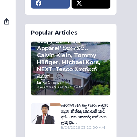
ECONOMY
Popular Articles
කොළඹ කොටස්
හොල්ලමින් ‘Hela
Apparel’ වසා දමයි..
Calvin Klein, Tommy
Hilfiger, Michael Kors,
NEXT, Tesco මහන්නේ
ඔවුන්..
lanka C news
-
8/07/2026 09:20:00 AM
මෝටර් රථ බදු වංචා නඩුව
ගැන නීතීඥ සභාපති කට
අරී... නාගානන්ද ගස් යන
ලකුණු...
8/06/2026 03:20:00 AM