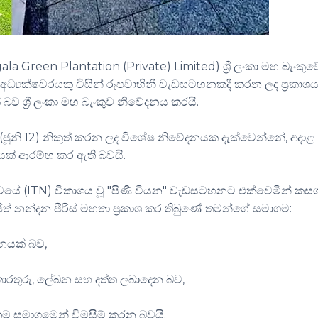
gala Green Plantation (Private) Limited) ශ්‍රී ලංකා මහ බැංකුව
යක්ෂවරයකු විසින් රූපවාහිනී වැඩසටහනකදී කරන ලද ප්‍රකාශ
ව ශ්‍රී ලංකා මහ බැංකුව නිවේදනය කරයි.
 (ජූනි 12) නිකුත් කරන ලද විශේෂ නිවේදනයක දැක්වෙන්නේ, අදාළ
යක් ආරම්භ කර ඇති බවයි.
 සේවයේ (ITN) විකාශය වූ "පිණි වියන" වැඩසටහනට එක්වෙමින් ක
ංජිත් නන්දන පීරිස් මහතා ප්‍රකාශ කර තිබුණේ තමන්ගේ සමාගම:
තනයක් බව,
ොරතුරු, ලේඛන සහ දත්ත ලබාදෙන බව,
 තම සමාගමෙන් විමසීම් කරන බවයි.