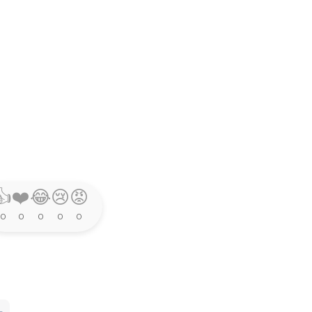
👍
❤️
😂
😢
😡
0
0
0
0
0