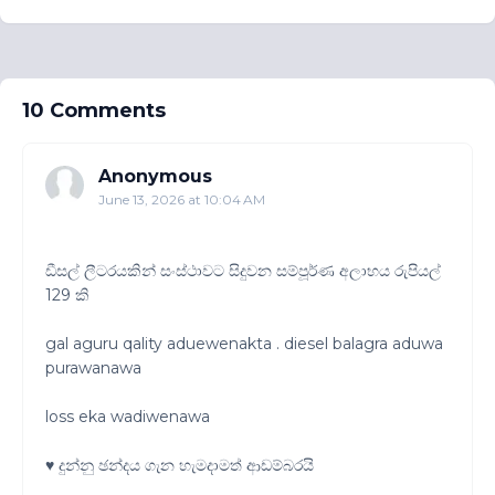
10 Comments
Anonymous
June 13, 2026 at 10:04 AM
ඩීසල් ලීටරයකින් සංස්ථාවට සිදුවන සම්පූර්ණ අලාභය රුපියල්
129 කි
gal aguru qality aduewenakta . diesel balagra aduwa
purawanawa
loss eka wadiwenawa
♥️ දුන්නු ඡන්දය ගැන හැමදාමත් ආඩම්බරයි