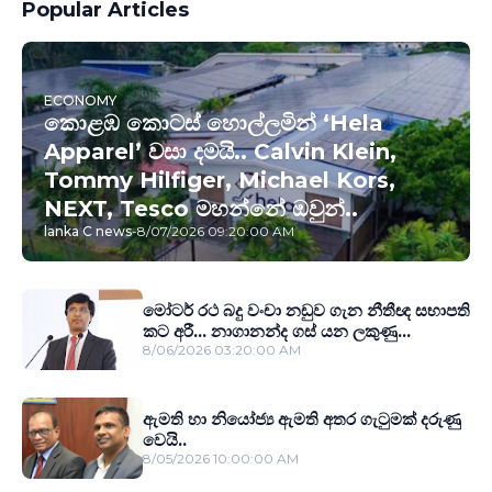
Popular Articles
ECONOMY
කොළඹ කොටස් හොල්ලමින් ‘Hela
Apparel’ වසා දමයි.. Calvin Klein,
Tommy Hilfiger, Michael Kors,
NEXT, Tesco මහන්නේ ඔවුන්..
lanka C news
-
8/07/2026 09:20:00 AM
මෝටර් රථ බදු වංචා නඩුව ගැන නීතීඥ සභාපති
කට අරී... නාගානන්ද ගස් යන ලකුණු...
8/06/2026 03:20:00 AM
ඇමති හා නියෝජ්‍ය ඇමති අතර ගැටුමක් දරුණු
වෙයි..
8/05/2026 10:00:00 AM