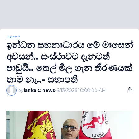
Home
ඉන්ධන සහනාධාරය මේ මාසෙන්
අවසන්.. සංස්ථාවට දැනටත්
පාඩුයි.. තෙල් මිල ගැන තීරණයක්
තාම නෑ..- සභාපති
by
lanka C news
-
6/13/2026 10:00:00 AM