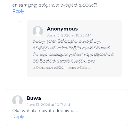
enisa ♥️ දුන්නු ඡන්දය ගැන හැමදාමත් ආඩම්බරයි
Reply
Anonymous
June 13, 2026 at 10:23 AM
ගම්වල ඉන්න මිනිස්සුන්ව බොරුකියලා
රැවැට්ටුව මේ පජාත මාලිමා ආණ්ඩවට කඩේ
ගිය හැම එකෙකුටම උන්ගේ දරු මුණුබුරන්ටත්
මව් පියන්ටත් හෙනම වැදේවා...සාප
වේවා...සාප‌ වේවා... සාප වේවා...
Buwa
June 13, 2026 at 10:17 AM
Oka wahala Indiyata deepiyau....
Reply