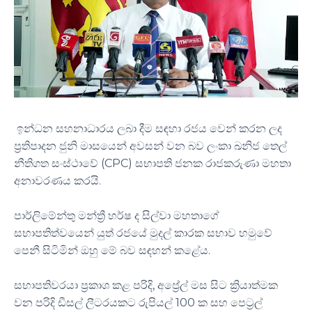
ඉන්ධන සහනාධාරය ලබා දීම සඳහා රජය වෙන් කරන ලද
ප්‍රතිපාදන ජුනි මාසයෙන් අවසන් වන බව ලංකා ඛනිජ තෙල්
නීතිගත සංස්ථාවේ (CPC) සභාපති ජනක රාජකරුණා මහතා
අනාවරණය කරයි.
පාර්ලිමේන්තු මන්ත්‍රී හර්ෂ ද සිල්වා මහතාගේ
සභාපතිත්වයෙන් යුත් රජයේ මුදල් කාරක සභාව හමුවේ
පෙනී සිටිමින් ඔහු මේ බව සඳහන් කළේය.
සභාපතිවරයා ප්‍රකාශ කළ පරිදි, අප්‍රේල් මස සිට ක්‍රියාත්මක
වන පරිදි ඩීසල් ලීටරයකට රුපියල් 100 ක සහ පෙට්‍රල්