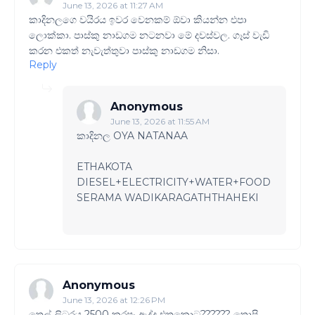
June 13, 2026 at 11:27 AM
කාදිනලගෙ වයිරය ඉවර වෙනකම් ඕවා කියන්න එපා
ලොක්කා. පාස්කු නාඩගම නටනවා මේ දවස්වල. ගෑස් වැඩි
කරන එකත් නැවැත්තුවා පාස්කු නාඩගම නිසා.
Reply
Anonymous
June 13, 2026 at 11:55 AM
කාදිනල OYA NATANAA
ETHAKOTA
DIESEL+ELECTRICITY+WATER+FOOD
SERAMA WADIKARAGATHTHAHEKI
Anonymous
June 13, 2026 at 12:26 PM
තෙල් ලිටරය 2500 කරපං ඇද්ද එතකොට?????? තොපි