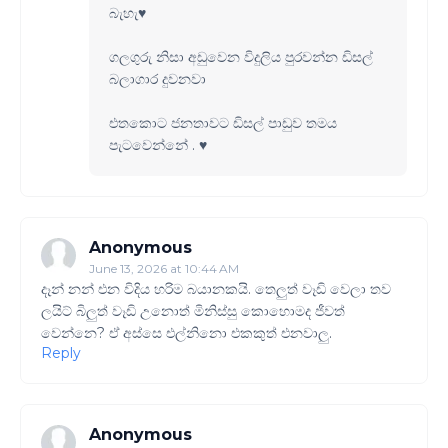
බැහැ♥️
ගලගුරු නිසා අඩුවෙන විදුලිය පුරවන්න ඩිසල්
බලාගාර දුවනවා
එතකොට ජනතාවට ඩිසල් පාඩුව තමය
පැටවෙන්නේ . ♥️
Anonymous
June 13, 2026 at 10:44 AM
දෑන් නන් එන විදිය හරිම බයානකයි. තෙලුත් වෑඩි වෙලා තව
ලයිට් බිලුත් වෑඩි උනොත් මිනිස්සු කොහොමද ජීවත්
වෙන්නෙ? ඒ අස්සෙ එල්නිනො එකකුත් එනවාලු.
Reply
Anonymous