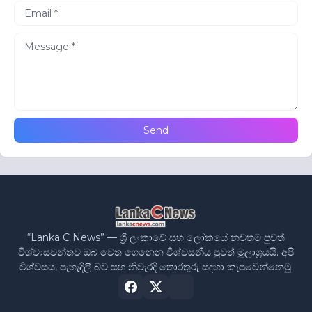
“Lanka C News” — ශ්‍රී ලංකාවේ සහ ලෝකයේ නවතම පුවත්
විශ්වාසවන්තව ඔබ වෙත ගෙනෙන විශ්වසනීය පුවත් මූලාශ්‍රයයි. අපි
විශ්වසය, පැහැදිලි බව සහ නිවැරදි තොරතුරු සඳහා කැපවෙන්නෙමු.