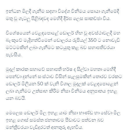
ඉන්ධන මිලදී ගැනීම සඳහා විදේශ විනිමය සොයා ගැනීමේදී
මතු වූ ගැටලු පිළිබඳවද මෙහිදී දීර්ඝ ලෙස සාකච්ඡා විය.
විශේෂයෙන් වෙළඳපොළේ ඩොලර් හිඟ වූ අවස්ථාවලදී මහ
බැංකුවේ මැදිහත්වීමෙන් ඩොලරය රුපියල් 350 ට නොවැඩි
මට්ටමකින් ලබා ගැනීමට කටයුතු කළ බව සභාපතිවරයා
පැවසීය.
මුදල් කාරක සභාවේ සභාපති හර්ෂ ද සිල්වා මහතා මෙහිදී
පෙන්වා දුන්නේ සංස්ථාව විසින් සැලසුමකින් තොරව වරකට
ඩොලර් මිලියන 50 ක් වැනි විශාල මුදලක් වෙළඳපොළෙන්
ලබා ගැනීමට උත්සාහ කිරීම නිසා විනිමය අනුපාතය ඉහළ
යන බවයි.
මෙලෙස ඩොලර් මිල ඉහළ යාම නිසා භාණ්ඩ හා සේවා මිල
ඉහළ ගොස් සමස්ත ජනතාවම පීඩාවට පත්වන බව
මන්ත්‍රීවරයා වැඩිදුරටත් අනතුරු ඇඟවීය.