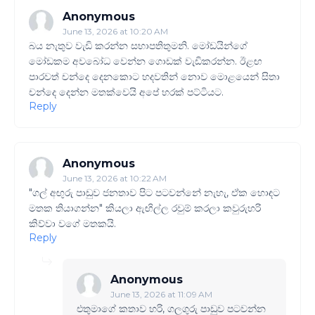
Anonymous
June 13, 2026 at 10:20 AM
බය නැතුව වැඩි කරන්න සභාපතිතුමනි. මෝඩයින්ගේ
මෝඩකම අවබෝධ වෙන්න ගොඩක් වැඩිකරන්න. ඊළඟ
පාරවත් චන්දෙ දෙනකොට හදවතින් නොව මොළයෙන් සිතා
චන්දෙ දෙන්න මතක්වෙයි අපේ හරක් පට්ටියට.
Reply
Anonymous
June 13, 2026 at 10:22 AM
"ගල් අඟුරු පාඩුව ජනතාව පිට පටවන්නේ නැහැ, ඒක හොඳට
මතක තියාගන්න" කියලා ඇඟිල්ල රවුම් කරලා කවුරුහරි
කිව්වා වගේ මතකයි.
Reply
Anonymous
June 13, 2026 at 11:09 AM
එතුමාගේ කතාව හරි, ගලගුරු පාඩුව පටවන්න