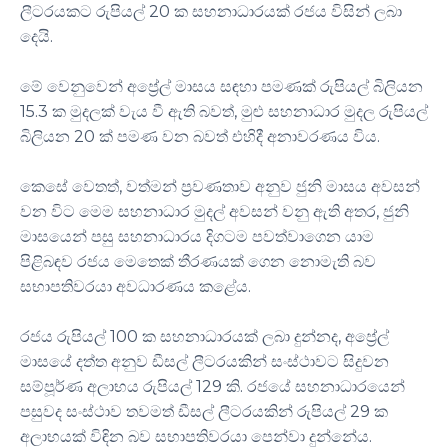
ලීටරයකට රුපියල් 20 ක සහනාධාරයක් රජය විසින් ලබා
දෙයි.
මේ වෙනුවෙන් අප්‍රේල් මාසය සඳහා පමණක් රුපියල් බිලියන
15.3 ක මුදලක් වැය වී ඇති බවත්, මුළු සහනාධාර මුදල රුපියල්
බිලියන 20 ක් පමණ වන බවත් එහිදී අනාවරණය විය.
කෙසේ වෙතත්, වත්මන් ප්‍රවණතාව අනුව ජුනි මාසය අවසන්
වන විට මෙම සහනාධාර මුදල් අවසන් වනු ඇති අතර, ජුනි
මාසයෙන් පසු සහනාධාරය දිගටම පවත්වාගෙන යාම
පිළිබඳව රජය මෙතෙක් තීරණයක් ගෙන නොමැති බව
සභාපතිවරයා අවධාරණය කළේය.
රජය රුපියල් 100 ක සහනාධාරයක් ලබා දුන්නද, අප්‍රේල්
මාසයේ දත්ත අනුව ඩීසල් ලීටරයකින් සංස්ථාවට සිදුවන
සම්පූර්ණ අලාභය රුපියල් 129 කි. රජයේ සහනාධාරයෙන්
පසුවද සංස්ථාව තවමත් ඩීසල් ලීටරයකින් රුපියල් 29 ක
අලාභයක් විඳින බව සභාපතිවරයා පෙන්වා දුන්නේය.