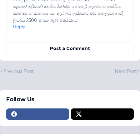
සැපෙන් බුරියානි කාපිය මිනිස්සු නොමැරි මැරෙනව ෂෝයිය
ඔහොම යං ඔහොම යාං ඇට අට ලස්සෙට තව කෙලවුනා මදි
ලිටරය 2500 කරපං ඇද්ද එතකොට
Reply
Post a Comment
Previous Post
Next Post
Follow Us