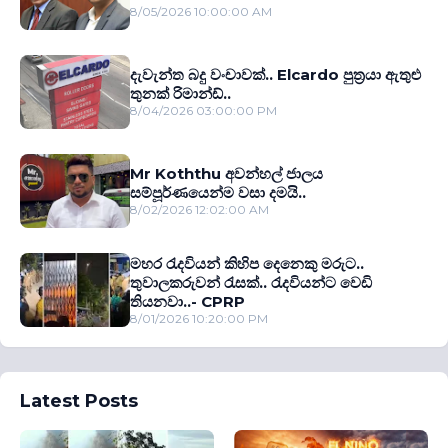
8/05/2026 10:00:00 AM
දැවැන්ත බදු වංචාවක්.. Elcardo පුත‍්‍රයා ඇතුළු
තුනක් රිමාන්ඩ්..
8/04/2026 03:00:00 PM
Mr Koththu අවන්හල් ජාලය
සම්පූර්ණයෙන්ම වසා දමයි..
8/02/2026 12:02:00 AM
මහර රැදවියන් කිහිප දෙනෙකු මරුට..
තුවාලකරුවන් රැසක්.. රැදවියන්ට වෙඩි
තියනවා..- CPRP
8/01/2026 10:20:00 PM
Latest Posts