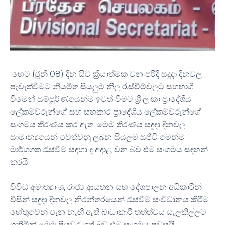
හෙට (ජූනි 08) දින සිට ක්‍රියාත්මක වන පරිදි සඳුදා දිනවල
පැවැත්වීමට නියමිත සියලුම නිල රැස්වීම්වලට සහභාගී
වීමෙන් සම්පූර්ණයෙන්ම ඉවත් වීමට ශ්‍රී ලංකා ප්‍රාදේශීය
ලේකම්වරුන්ගේ සහ සහකාර ප්‍රාදේශීය ලේකම්වරුන්ගේ
සංගමය තීරණය කර ඇත. මෙම තීරණය සඳුදා දිනවල
සාමාන්‍යයෙන් පවත්වනු ලබන සියලුම සජීවී මෙන්ම
මාර්ගගත රැස්වීම් සඳහා ද අදාළ වන බව එම සංගමය සඳහන්
කරයි.
විවිධ අමාත්‍යාංශ, රාජ්‍ය ආයතන සහ දේශපාලන අධිකාරීන්
විසින් සඳුදා දිනවල නිරන්තරයෙන් රැස්වීම් සංවිධානය කිරීම
හේතුවෙන් පැන නැඟී ඇති බාධාකාරී තත්ත්වය සැලකිල්ලට
ගනිමින් මෙම පියවර ගත් බව එම සංගමය පවසයි.