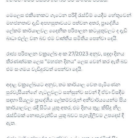
මෙලෙස එකිනෙකට ගැටෙන පරිදි රැස්වීම් යෙදීම හේතුවෙන්
මහජනතාව දැඩි අපහසුතාවයට පත්වන අතර, ප්‍රාදේශීය
ලේකම් කාර්යාලවල දෛනික පරිපාලන කටයුතුවලට ද දැඩි
බාධා එල්ල වන බව එම වෘත්තීය සමිතිය පෙන්වා දෙයි.
රාජ්‍ය පරිපාලන චක්‍රලේඛ අංක 27/2023 අනුව, සඳුදා දිනය
තීරණාත්මක ලෙස "මහජන දිනය" ලෙස වෙන් කර ඇති බව
එම සංගමය වැඩිදුරටත් පෙන්වා දෙයි.
අදාළ චක්‍රලේඛයට අනුව, තම කාර්යාල වෙත පැමිණෙන
පුරවැසියන්ගේ ගැටලුවලට සන්සුන්ව සවන් දී ඒවා විසඳීම
සඳහා සියලුම ප්‍රාදේශීය ලේකම්වරුන් අනිවාර්යයෙන්ම සිය
කාර්යාලවල රැඳී සිටිය යුතු අතර, එම දිනය තුළ කිසිදු නිල
රැස්වීමක් නොපැවැත්විය යුතු බවට පැහැදිලිවම උපදෙස් දී
ඇත.