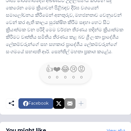
රාජ්‍ය මාර්ගෝපදේශ අඛණ්ඩව උල්ලංඝනය කරමින් සිදු
කෙරෙන මෙම ක්‍රියාවන් පිළිබඳව දීර්ඝ වශයෙන්
සමාලෝචනය කිරීමෙන් අනතුරුව, මහජනතාව වෙනුවෙන්
වෙන් කර ඇති කාලය සුරක්ෂිත කිරීම සඳහා හෙට සිට
ක්‍රියාත්මක වන පරිදි මෙම වර්ජන තීරණය තදින්ම ක්‍රියාත්මක
කිරීමට වෘත්තීය සමිතිය තීරණය කළ බව ශ්‍රී ලංකා ප්‍රාදේශීය
ලේකම්වරුන්ගේ සහ සහකාර ප්‍රාදේශීය ලේකම්වරුන්ගේ
සංගමයේ සභාපති ආර්. සෙන්තිල් මහතා ප්‍රකාශ කළේය.
👍
❤️
😂
😢
😡
0
0
0
0
0
Facebook
You might like
View all