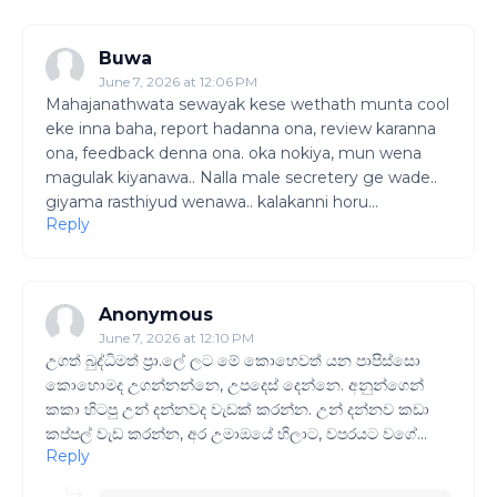
Buwa
June 7, 2026 at 12:06 PM
Mahajanathwata sewayak kese wethath munta cool
eke inna baha, report hadanna ona, review karanna
ona, feedback denna ona. oka nokiya, mun wena
magulak kiyanawa.. Nalla male secretery ge wade..
giyama rasthiyud wenawa.. kalakanni horu...
Reply
Anonymous
June 7, 2026 at 12:10 PM
උගත් බුද්ධිමත් ප්‍රා.ලේ ලට මේ කොහෙවත් යන පාපිස්සො
කොහොමද උගන්නන්නෙ, උපදෙස් දෙන්නෙ. අනුන්ගෙන්
කකා හිටපු උන් දන්නවද වැඩක් කරන්න. උන් දන්නව කඩා
කප්පල් වැඩ කරන්න, අර උමාඔයේ හිලාට, වපරයට වගේ...
Reply