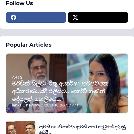
Follow Us
Popular Articles
ARTS
මර්වින් සිල්වා-රිතු ආකර්ෂා හුටපටයක්
අධිකරණයේදී එලියට.. කෝටි ගණන්
දේපලත් හෙලිවේ...
lanka C news
-
7/31/2026 10:00:00 AM
ඇමති හා නියෝජ්‍ය ඇමති අතර ගැටුමක් දරුණු
වෙයි..