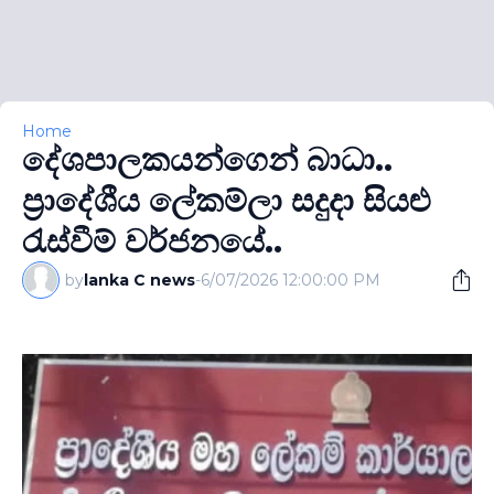
Home
දේශපාලකයන්ගෙන් බාධා..
ප‍්‍රාදේශීය ලේකම්ලා සදුදා සියළු
රැස්වීම් වර්ජනයේ..
by
lanka C news
-
6/07/2026 12:00:00 PM