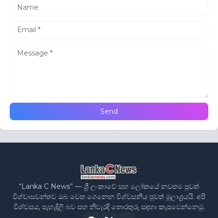
“Lanka C News” — ශ්‍රී ලංකාවේ සහ ලෝකයේ නවතම පුවත්
විශ්වාසවන්තව ඔබ වෙත ගෙනෙන විශ්වසනීය පුවත් මූලාශ්‍රයයි. අපි
විශ්වසය, පැහැදිලි බව සහ නිවැරදි තොරතුරු සඳහා කැපවෙන්නෙමු.