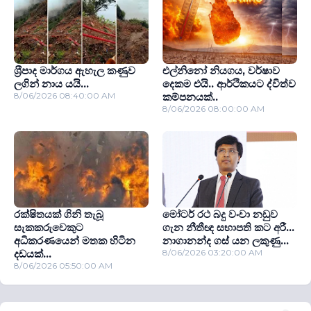
ශ‍්‍රීපාද මාර්ගය ඇහැල කණුව
එල්නිනෝ නියගය, වර්ෂාව
ලගින් නාය යයි...
දෙකම එයි.. ආර්ථිකයට ද්විත්ව
8/06/2026 08:40:00 AM
කම්පනයක්..
8/06/2026 08:00:00 AM
රක්ෂිතයක් ගිනි තැබූ
මෝටර් රථ බදු වංචා නඩුව
සැකකරුවෙකුට
ගැන නීතීඥ සභාපති කට අරී...
අධිකරණයෙන් මතක හිටින
නාගානන්ද ගස් යන ලකුණු...
දඩයක්...
8/06/2026 03:20:00 AM
8/06/2026 05:50:00 AM