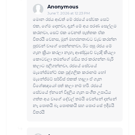
Anonymous
June 7, 2026 at 12:23 PM
මොන රජය ආවත් මේ රජයේ සේවක සෙට්
එක, ගේම දෙනවා, දැන් මේ අය පරණ සෙල්ලම
කරනවා, සෙට් එක වෙනත් පැත්තක ඒක
විතරයි වෙනස, මුන් මහජනතාවට වැඩ කරන්න
පුළුවන් වාගේ පෙන්නනවා, ඊට පසු රජය මේ
ගැන ක්‍රියා කරලා නැහැ ආණ්ඩුවේ වැරදි කියලා
කොටවලා තමන්ගේ මඩිය තර කරගන්න බැරි
කලාට පලිගන්නවා, රජයේ සේවයේ
මැනේජ්මන්ට් එක පුද්ගලික කරානම් හෝ
මැනේජ්මට් සර්විස් එකක් හදලා ඒ ගැන
විශේෂඥයෝ පත් කලා නම් හරි. රජයේ
සේවයේ ඉ්නනේ විදුලිය ගැන සංගීත උපාධිය
ගත්ත අය වාගේ දේවල් තමයි වෙන්නේ දන්නේ
නෑ පොතයි බෑ පොතකයි සහ පොර සේ ඉදීමයි
විතරයි