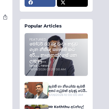
Popular Articles
FEATURED
මෝටර් රථ බදු වංචා නඩුව
ගැන නීතීඥ සභාපති කට
අරී... නාගානන්ද ගස් යන
ලකුණු...
lanka C news
-
8/06/2026 03:20:00 AM
ඇමති හා නියෝජ්‍ය ඇමති
අතර ගැටුමක් දරුණු වෙයි..
8/05/2026 10:00:00 AM
Mr Koththu අවන්හල්