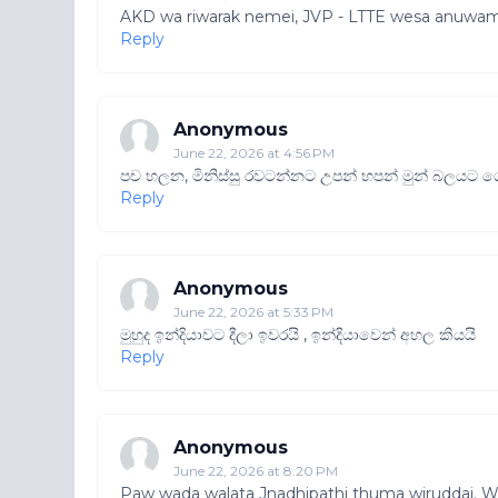
AKD wa riwarak nemei, JVP - LTTE wesa anuwa
Reply
Anonymous
June 22, 2026 at 4:56 PM
පච හලන, මිනිස්සු රවටන්නට උපන් හපන් මුන් බලයට 
Reply
Anonymous
June 22, 2026 at 5:33 PM
මුහුද ඉන්දියාවට දීලා ඉවරයි , ඉන්දියාවෙන් අහල කියයි
Reply
Anonymous
June 22, 2026 at 8:20 PM
Paw wada walata Jnadhipathi thuma wiruddai. We