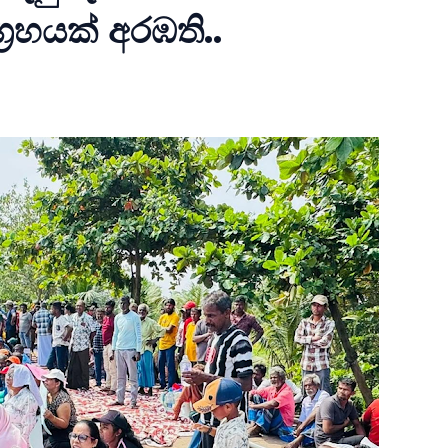
්‍රහයක් අරඹති..