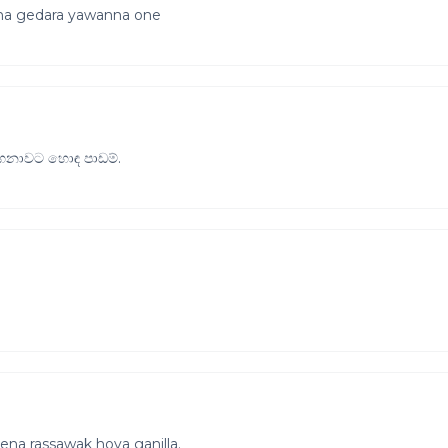
ma gedara yawanna one
ගෙනාවට හොඳ පාඩම්.
na rassawak hoya ganilla.