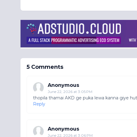
5 Comments
Anonymous
June 22, 2026 at 3:05 PM
thopila thamai AKD ge puka lewa kanna giye hutt
Reply
Anonymous
June 22, 2026 at 3:06 PM