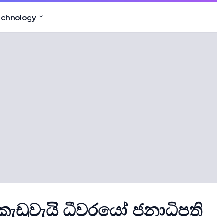
echnology
කැඩුවැයි ධීවරයෝ ජනාධිපති