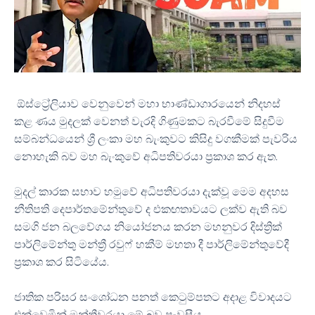
ඕස්ට්‍රේලියාව වෙනුවෙන් මහා භාණ්ඩාගාරයෙන් නිදහස්
කළ ණය මුදලක් වෙනත් වැරදි ගිණුමකට බැරවීමේ සිදුවීම
සම්බන්ධයෙන් ශ්‍රී ලංකා මහ බැංකුවට කිසිදු වගකීමක් පැවරිය
.
නොහැකි බව මහ බැංකුවේ අධිපතිවරයා ප්‍රකාශ කර ඇත
මුදල් කාරක සභාව හමුවේ අධිපතිවරයා දැක්වූ මෙම අදහස
නීතිපති දෙපාර්තමේන්තුවේ ද එකඟතාවයට ලක්ව ඇති බව
සමගි ජන බලවේගය නියෝජනය කරන මහනුවර දිස්ත්‍රික්
පාර්ලිමේන්තු මන්ත්‍රී රවුෆ් හකීම් මහතා දී පාර්ලිමේන්තුවේදී
.
ප්‍රකාශ කර සිටියේය
ජාතික පරිසර සංශෝධන පනත් කෙටුම්පතට අදාළ විවාදයට
.
එක්වෙමින් මන්ත්‍රීවරයා මේ බව පැවසීය