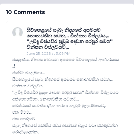
10 Comments
සිව්හෙළයේ සැබෑ නිදහසේ අසමසම
නොනවතින සටන,.. චින්තන විප්ලවය,..
''උවිදු විජයවීර ප්‍රමුඛ දෙවන පරපුර සමග''
චින්තන විප්ලවයට,..
June 25, 2026 at 3:09 PM
ජයග්‍රණය, නිදහස හඹායන අසමසම සිව්හෙළයේ ආශ්චරය්‍යය
,.!
ජයපිට ජයලබනා...
සිව්හෙළයේ සැබෑ නිදහසේ අසමසම නොනවතින සටන,..
චින්තන විප්ලවය,..
''උවිදු විජයවීර ප්‍රමුඛ දෙවන පරපුර සමග'' චින්තන විප්ලවයට,
අත්නොහරිනා, නොනවතින සටනට,..
සමස්ථයක් යාවත්කාළීන කරනා නැවුම් මූලාරම්භයට,.
ඵක මිටට,..
ඵක පොදියට...
සැබෑ නිදහසේ ශක්තිය ජවය අසමසම බළය වටා ඵකතුවන්න
රොදබැදෙන්න,..