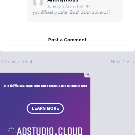
June 25, 2026 at 9:57 PM
ලබු කිරිබත් උයන්න මිසක් වෙන මොකටද?
Post a Comment
Previous Post
Next Post