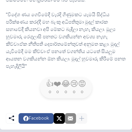
"විදේශ ණය ගෙවීමේදී වැරදි ගිණුමකට යෑමයි සිද්ධිය
පරීක්ෂණය කරද්දී මහ බැංකු අධිපතිතුමා මුදල් කාරක
සභාවේදී කියනවා අපි මේකට බැඳිලා නැහැ කියලා. මූල්‍ය
හුවමාරු රෙගුලාසි පනතට වගකියන්න අවශ්‍ය නැහැ
කිව්වා.ඒක නීතිපති දෙපාර්තමේන්තුවත් අනුමත කළා. මුදල්
යැවීමේදී මම කිව්වා ඒ පනතේ වගන්තිය යටතේ සියලුම
ආයතන වගකියන්න ඕන කියලා. මුදල් හුවමාරු කිරීමේ පනත
පැහැදිලියි"
👍
❤️
😂
😢
😡
0
0
0
0
0
Facebook