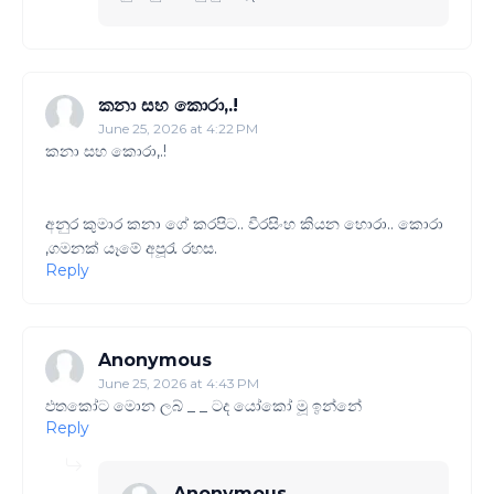
කනා සහ කොරා,.!
June 25, 2026 at 4:22 PM
කනා සහ කොරා,.!
අනුර කුමාර කනා ගේ කරපිට.. වීරසිංහ කියන හොරා.. කොරා
,ගමනක් යෑමේ අපූරැ රහස.
Reply
Anonymous
June 25, 2026 at 4:43 PM
ඵතකෝට මොන ලබ් _ _ ටද යෝකෝ මූ ඉන්නේ
Reply
Anonymous