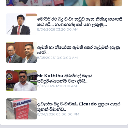
මෝටර් රථ බදු වංචා නඩුව ගැන නීතීඥ සභාපති
කට අරී... නාගානන්ද ගස් යන ලකුණු...
8/06/2026 03:20:00 AM
ඇමති හා නියෝජ්‍ය ඇමති අතර ගැටුමක් දරුණු
වෙයි..
8/05/2026 10:00:00 AM
Mr Koththu අවන්හල් ජාලය
සම්පූර්ණයෙන්ම වසා දමයි..
8/02/2026 12:02:00 AM
දැවැන්ත බදු වංචාවක්.. Elcardo පුත‍්‍රයා ඇතුළු
තුනක් රිමාන්ඩ්..
8/04/2026 03:00:00 PM