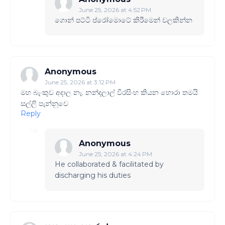
June 25, 2026 at 4:52 PM
ගොන් පට්ටි ප්රෝමොටේ කිරීමෙන් වලකින්න
Anonymous
June 25, 2026 at 3:12 PM
මහ බැංකුව අදාල නෑ. නන්දලාල් වීරසිංහ කියන හොරා තමයි
සල්ලි පැන්නුවෙ
Reply
Anonymous
June 25, 2026 at 4:24 PM
He collaborated & facilitated by
discharging his duties