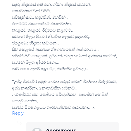
සැබෑ නිදහසේ අත් නොහරිනා නිදහස් සටනේ,.
කොටස්කරැවන් වීමට,..
සවිඥානිකව.. හදවතින්, මනසින්,..
ඵකමිටට ඵකපොදියට ඵකතුවන්න,.!
කාළයට තාළයට රිද්මයට කළාවට,.
සටනේ මීළග පියවර නිශචිත ලෙසට සූදානම්,.!
ජයග්‍රණය නිදහස හඹායන,..
සිව් හෙළයේ අසමසම නිදහස්සටනේ ආශ්චරය්‍යය ,.
සමස්ථ සිව් හෙළයක් ලබාගත් ජයග්‍රහණයන් ආරකෂා කරමින්,.
සටනේ මීලග අදියර සඳහා,..
පාට පකෂ ආගම් කුල මළ ජාතිබේද ඉවතලා..
''උවිදු විජයවීර ප්‍රමුඛ දෙවන පරපුර සමග'' චින්තන විප්ලවයට,
අත්නොහරිනා, නොනවතින සටනට,..
෴ඵකමිටට ඵක පොදියට සවිඥානිකව.. හදවතින් මනසින්
රොදබැදෙන්න,.
සමස්ථ සිව්හෙළයට ගෟරවාන්වතව ආරාධනා,..!෴
Reply
Anonymous