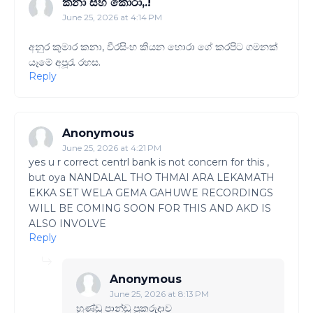
කනා සහ කොරා,.!
June 25, 2026 at 4:14 PM
අනුර කුමාර කනා, වීරසිංහ කියන හොරා ගේ කරපිට ගමනක්
යෑමේ අපූරැ රහස.
Reply
Anonymous
June 25, 2026 at 4:21 PM
yes u r correct centrl bank is not concern for this ,
but oya NANDALAL THO THMAI ARA LEKAMATH
EKKA SET WELA GEMA GAHUWE RECORDINGS
WILL BE COMING SOON FOR THIS AND AKD IS
ALSO INVOLVE
Reply
Anonymous
June 25, 2026 at 8:13 PM
හුණ්ඩු පාන්ඩු පුකරුදාව