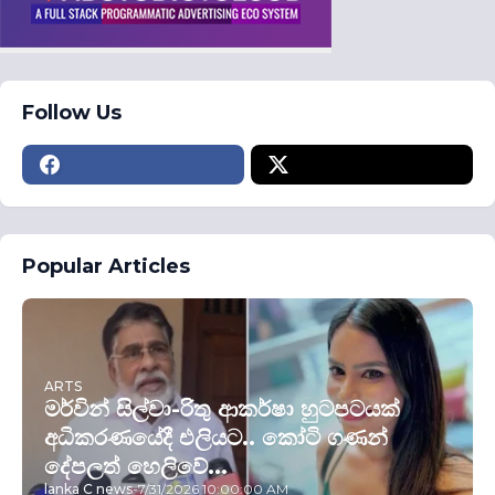
Follow Us
Popular Articles
ARTS
මර්වින් සිල්වා-රිතු ආකර්ෂා හුටපටයක්
අධිකරණයේදී එලියට.. කෝටි ගණන්
දේපලත් හෙලිවේ...
lanka C news
-
7/31/2026 10:00:00 AM