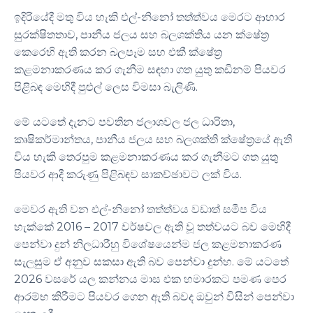
ඉදිරියේදී මතු විය හැකි එල්-නිනෝ තත්ත්වය මෙරට ආහාර
සුරක්ෂිතතාව, පානීය ජලය සහ බලශක්තිය යන ක්ෂේත්‍ර
කෙරෙහි ඇති කරන බලපෑම සහ එකී ක්ෂේත්‍ර
කළමනාකරණය කර ගැනීම සඳහා ගත යුතු කඩිනම් පියවර
පිළිබඳ මෙහිදී පුළුල් ලෙස විමසා බැලිණි.
මේ යටතේ දැනට පවතින ජලාශවල ජල ධාරිතා,
කෘෂිකර්මාන්තය, පානීය ජලය සහ බලශක්ති ක්ෂේත්‍රයේ ඇති
විය හැකි තෙරපුම කළමනාකරණය කර ගැනීමට ගත යුතු
පියවර ආදී කරුණු පිළිබඳව සාකච්ඡාවට ලක් විය.
මෙවර ඇති වන එල්-නිනෝ තත්ත්වය වඩාත් සමීප විය
හැක්කේ 2016 – 2017 වර්ෂවල ඇති වූ තත්වයට බව මෙහිදී
පෙන්වා දුන් නිලධාරීහු විශේෂයෙන්ම ජල කළමනාකරණ
සැලසුම ඒ අනුව සකසා ඇති බව පෙන්වා දුන්හ. මේ යටතේ
2026 වසරේ යල කන්නය මාස එක හමාරකට පමණ පෙර
ආරම්භ කිරීමට පියවර ගෙන ඇති බවද ඔවුන් විසින් පෙන්වා