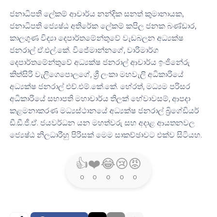
ජනාධිපති ලේකම් ආචාර්ය නන්දික සනත් කුමානායක,
ජනාධිපති ජ්‍යෙෂ්ඨ අතිරේක ලේකම් කපිල ජනක බණ්ඩාර,
කාලගුණ විද්‍යා දෙපාර්තමේන්තුවේ වැඩබලන අධ්‍යක්ෂ
ජනරාල් ඒ.එල්.කේ. විජේමාන්නගේ, වාරිමාර්ග
දෙපාර්තමේන්තුවේ අධ්‍යක්ෂ ජනරාල් ආචාර්ය ඉංජිනේරු
කිත්සිරි වැලිගෙපොලගේ, ශ්‍රී ලංකා මහවැලි අධිකාරියේ
අධ්‍යක්ෂ ජනරාල් එච්.එම්.කේ.කේ. හේරත්, මධ්‍යම පරිසර
අධිකාරියේ සභාපති මහාචාර්ය තිලක් හේවාවසම්, ආපදා
කළමනාකරණ මධ්‍යස්ථානයේ අධ්‍යක්ෂ ජනරාල් බ්‍රිගේඩියර්
ඩී.ඩී.ජී.ඒ. ජයවර්ධන යන මහත්වරු සහ අදාළ ආයතනවල
ජ්‍යෙෂ්ඨ නිලධාරීහු පිරිසක් මෙම සාකච්ඡාවට එක්ව සිටියහ.
👍
❤️
😂
😢
😡
0
0
0
0
0