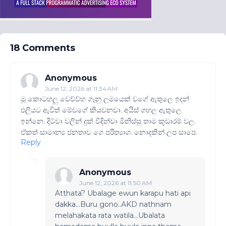
18 Comments
Anonymous
June 12, 2026 at 11:34 AM
මූ කොටහලු වෙච්ව්හ ගෑනු ලමයෙක් වගේ ඇතුලෙ ඉදන්
එලියට ඇවිත් මේවගේ කියවනවා. අයිස් ගහල ඇතුලෙ
ඉන්නෙ. දිට්වා වලින් දුක් විදින්වා මිනිස්සු තාම කූඩාරම් වල.
ඒකත් සාමාන්‍ය ජනතාව ගෙ පරිත්‍යාග. නොදකින් ලප සාපෙ.
Reply
Anonymous
June 12, 2026 at 11:50 AM
Atthata? Ubalage ewun karapu hati api
dakka...Buru gono..AKD nathnam
melahakata rata watila...Ubalata