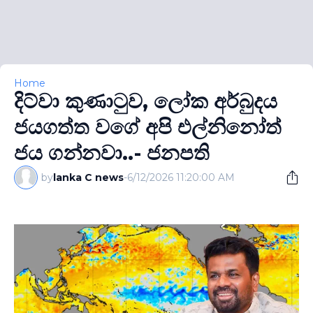
Home
දිට්වා කුණාටුව, ලෝක අර්බුදය
ජයගත්ත වගේ අපි එල්නිනෝත්
ජය ගන්නවා..- ජනපති
by
lanka C news
-
6/12/2026 11:20:00 AM