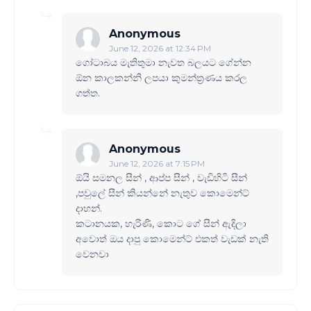
Anonymous
June 12, 2026 at 12:34 PM
ගෝටාබය මැතිතුමා නැවත බලයට ගේන්න
ඕන කාලකන්නි ලපයා කුමන්ත්‍රණය කරල
ගත්ත.
Anonymous
June 12, 2026 at 7:15 PM
ඕයි සමනල සීන් , ආප්ප සීන් , වැඩිහිටි සීන්
,පවුලේ සීන් කියන්නේ නැතුව කොමෙන්ට්
දාහන්.
කටානයක, හැරිණි, කොට ගේ සීන් ඇදිලා
අවොත් ඔය දාපු කොමෙන්ට් එකත් වැඩක් නැති
වෙනවා