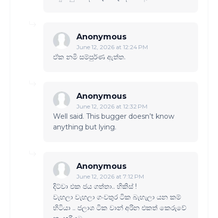
Anonymous
June 12, 2026 at 12:24 PM
ඒක නමි සම්පුර්ණ ඇත්ත.
Anonymous
June 12, 2026 at 12:32 PM
Well said. This bugger doesn’t know
anything but lying.
Anonymous
June 12, 2026 at 7:12 PM
දිට්වා එක ජය ගත්තා.. හිකිස් !
වැහලා වැහලා ගංවතුර ටික බැහැලා යන කම්
හිටියා .. ජලාශ ටික වාන් අරින එකත් කෙරුවේ