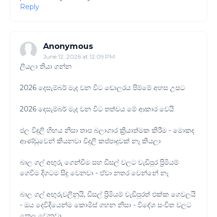
Reply
Anonymous
June 12, 2026 at 12:09 PM
ලියලා තියා ගන්න
2026 දෙසැම්බර් මැද වන විට ඩොලරය පිම්මේ අහස උසට
2026 දෙසැම්බර් මැද වන විට තත්වය මේ ආකාර වෙයි
ජල විදුලි හිඟය නිසා තාප බලාගාර ක්‍රියාත්මක කිරීම - මොකද
ආණ්ඩුවෙන් කියනවා විදුලි කප්පාදුවක් නෑ කියලා
බාල ගල් අඟුරු ගෙන්වීම සහ ඩීසල් වලට වැඩිපුර ප්‍රිමියම්
ගෙවීම දිගටම සිදු වෙනවා - ඒවා නතර වෙන්නේ නෑ
බාල ගල් අඟුරුවලිනුයි, ඩීසල් ප්‍රිමියම් වැඩිපුරත් එක්ක ගෙවලයි
- ඔය දෙවිදියෙන්ම කොමිස් ගහන නිසා - විදේශ සංචිත වලට
කෙල වෙනවා