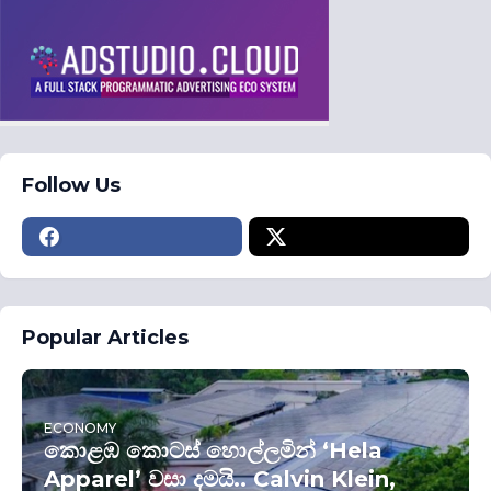
Follow Us
Popular Articles
ECONOMY
කොළඹ කොටස් හොල්ලමින් ‘Hela
Apparel’ වසා දමයි.. Calvin Klein,