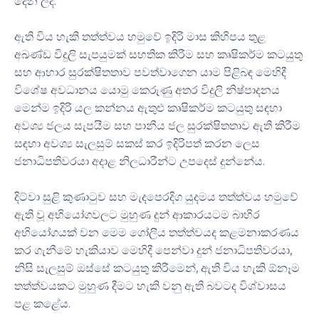
දෙන ලදී.
ඇති විය හැකි තත්ත්වය හමුවේ ඉදිරි මාස කිහිපය තුළ
අඛණ්ඩ විදුලි සැපයුමක් සහතික කිරීම සහ කෘෂිකර්ම කටයුතු
සහ ආහාර සුරක්ෂිතතාව පවත්වාගෙන යාම පිළිබඳ මෙහිදී
විශේෂ අවධානය යොමු කෙරුණු අතර විදුලි නිෂ්පාදනය
මෙන්ම ඉදිරි යල කන්නය ඇතුළු කෘෂිකර්ම කටයුතු සඳහා
අවශ්‍ය ජලය සැපයීම සහ පානීය ජල සුරක්ෂිතතාව ඇති කිරීම
සඳහා අවශ්‍ය සැලසුම් සකස් කර ඉදිරිපත් කරන ලෙස
ජනාධිපතිවරයා අදාළ නිලධාරීන්ට උපදෙස් දුන්නේය.
දිට්වා සුළි කුණාටුව සහ මැදපෙරදිග යුදමය තත්ත්වය හමුවේ
ඇති වූ අභියෝගවලට මුහුණ දුන් ආකාරයටම බාහිර
අභියෝගයක් වන මෙම ගෝලීය තත්ත්වයද කළමනාකරණය
කර ගැනීමේ හැකියාව මෙහිදී පෙන්වා දුන් ජනාධිපතිවරයා,
නිසි සැලසුම් ඔස්සේ කටයුතු කිරීමෙන්, ඇති විය හැකි ඕනෑම
තත්ත්වයකට මුහුණ දීමට හැකි වනු ඇති බවටද විශ්වාසය
පළ කළේය.