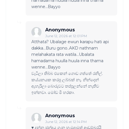
hamadama huulla huula inna thama
wenne...Bayyo
Anonymous
June 12, 2026 at 12:01 PM
Atthata? Ubalage ewun karapu hati api
dakka...Buru gono..AKD nathnam
melahakata rata watila...Ubalata
hamadama huulla huula inna thama
wenne...Bayyo
වැටිලා තිබ්බ එකෙන් ගොඩ ගත්තේ රනිල්.
කය්යනයක කරපු ලබ්බක් නෑ. නින්දෙන්
ඇහැරිලා බොරුවට තප්පුලන්නේ නැතිව
ඉන්නවා. මෝඩ මී හරකා.
Anonymous
June 12, 2026 at 12:14 PM
♥️ දුන්නු ඡන්දය ගැන හැමදාමත් ආඩම්බරයි