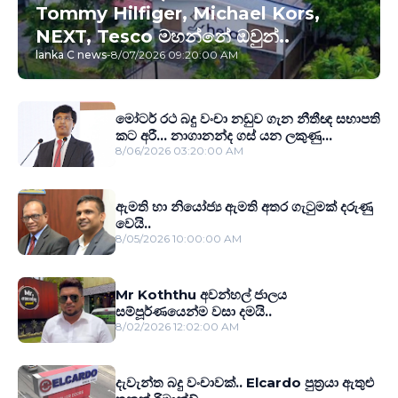
Tommy Hilfiger, Michael Kors,
NEXT, Tesco මහන්නේ ඔවුන්..
lanka C news
-
8/07/2026 09:20:00 AM
මෝටර් රථ බදු වංචා නඩුව ගැන නීතීඥ සභාපති
කට අරී... නාගානන්ද ගස් යන ලකුණු...
8/06/2026 03:20:00 AM
ඇමති හා නියෝජ්‍ය ඇමති අතර ගැටුමක් දරුණු
වෙයි..
8/05/2026 10:00:00 AM
Mr Koththu අවන්හල් ජාලය
සම්පූර්ණයෙන්ම වසා දමයි..
8/02/2026 12:02:00 AM
දැවැන්ත බදු වංචාවක්.. Elcardo පුත‍්‍රයා ඇතුළු