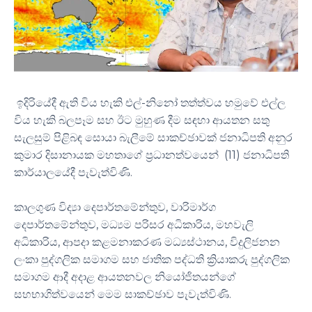
ඉදිරියේදී ඇති විය හැකි එල්-නිනෝ තත්ත්වය හමුවේ එල්ල
විය හැකි බලපෑම සහ ඊට මුහුණ දීම සඳහා ආයතන සතු
සැලසුම් පිළිබඳ සොයා බැලීමේ සාකච්ඡාවක් ජනාධිපති අනුර
කුමාර දිසානායක මහතාගේ ප්‍රධානත්වයෙන් (11) ජනාධිපති
කාර්යාලයේදී පැවැත්විණි.
කාලගුණ විද්‍යා දෙපාර්තමේන්තුව, වාරිමාර්ග
දෙපාර්තමේන්තුව, මධ්‍යම පරිසර අධිකාරිය, මහවැලි
අධිකාරිය, ආපදා කළමනාකරණ මධ්‍යස්ථානය, විදුලිජනන
ලංකා පුද්ගලික සමාගම සහ ජාතික පද්ධති ක්‍රියාකරු පුද්ගලික
සමාගම ආදී අදාළ ආයතනවල නියෝජිතයන්ගේ
සහභාගිත්වයෙන් මෙම සාකච්ඡාව පැවැත්විණි.