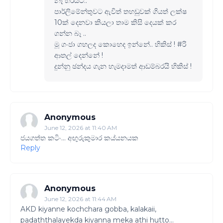
නෑ හරියට..
පාර්ලිමේන්තුවට ඇවිත් තහඩුවක් ගියත් ලක්ෂ
10ක් දෙනවා කියලා තාම කිසි දෙයක් කර
ගන්න බෑ ..
මූ ගංජා ගහලද කොහෙද ඉන්නේ.. හිකිස් ! #රි
ආතල් දෙන්නේ !
දුන්නු ඡන්දය ගැන හැමදාමත් ආඩම්බරයි හිකිස් !
Anonymous
June 12, 2026 at 11:40 AM
ජයගත්ත කටිං... අඟුරුකුමාර කය්යනයක
Reply
Anonymous
June 12, 2026 at 11:44 AM
AKD kiyanne kochchara gobba, kalakaii,
padaththalayekda kiyanna meka athi hutto...