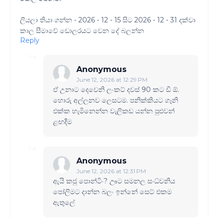
ලියලා තියා ගන්න - 2026 - 12 - 15 සිට 2026 - 12 - 31 දක්වා
කාල සීමාවේ ඩොලරයට වෙන දේ බලන්න
Reply
Anonymous
June 12, 2026 at 12:29 PM
ඒ උනාට දෙවෙනි ලංකට් දවස් 90 කට ඩී ඕ.
හොරු අල්ලනව ලෙසටම. පනික්කියට ගෑනි
එක්ක හැමිනෙන්න වැලිකඩ යන්න පුළුවන්
ළඟදීම
Anonymous
June 12, 2026 at 12:31 PM
ඇයි කජු පොන්ටිං? ඌට සමනල සංධ්වනිය
පෝලිමට දාන්න බලං ඉන්නේ සෙට් එකම
ඇතුලේ