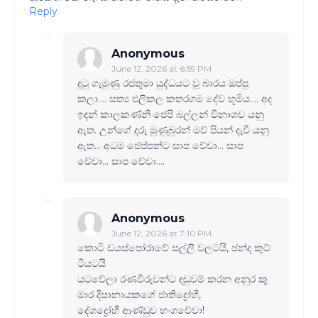
Reply
Anonymous
June 12, 2026 at 6:59 PM
දුටු ගැමුණු රජතුමා යුද්ධයට වූ බාරය ඔප්පු
කලා.... සත්‍ය එලිකල කතරගම දේව භූමිය.... අද
ඉදන් කාලකණ්නි ජෙපි බල්ලන් විනාශව යනු
ඇත. උන්ගේ දරු මුණුබුරන් මව් පියන් දැවී යනු
ඇත... අධම ජෙප්පන්ට සාප වේවා... සාප
වේවා... සාප වේවා....
Anonymous
June 12, 2026 at 7:10 PM
කොටි ඩයස්පෝරාවේ සල්ලි වලටයි, ඡන්ද කුට්
ටියටයි
යටවේලා රණවිරුවන්ට ඳඬුවම් කරන අනුර කු
මාර දිසානායකගේ ජාතිද්‍රෝහී,
දේශද්‍රෝහී ආණ්ඩුව භංගවේවා!