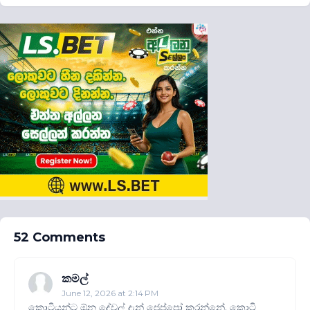
52 Comments
කමල්
June 12, 2026 at 2:14 PM
කොටියන්ට ඕන දේවල් දැන් ජෙප්පෝ කරන්නේ. කොටි