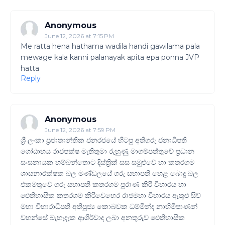
Anonymous
June 12, 2026 at 7:15 PM
Me ratta hena hathama wadila handi gawilama pala
mewage kala kanni palanayak apita epa ponna JVP
hatta
Reply
Anonymous
June 12, 2026 at 7:59 PM
ශ්‍රී ලංකා ප්‍රජාතාන්තික ජනරජයේ හිටපු අතිගරු ජනාධිපති
ගෝඨාභය රාජපක්ෂ මැතිතුමා රුහුණු මාගම්පත්තුවේ ප්‍රධාන
සංඝනායක හම්බන්තොට දිස්ත්‍රික් සඝ සමුළුවේ හා කතරගම
ශාසනාරක්ෂක බල මණ්ඩලයේ ගරු සභාපති හෙළ බොදු බල
එකමතුවේ ගරු සභාපති කතරගම පුරාණ කිරි විහාරය හා
ඓතිහාසික කතරගම කිරිවෙහෙර රාජමහා විහාරය ඇතුළු සිව්
මහා විහාරාධිපති අතිපූජ්‍ය කොබවක ධම්මින්ද නාහිමිපාණන්
වහන්සේ බැහැදැක ආශිර්වාද ලබා අනතුරුව ඓතිහාසික