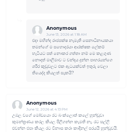
Anonymous
June 13, 2026 at 1:18 AM
එදා මහින්ද රාජපක්ෂ නැමැති සෙනාධිනායකයා
තමන්ගේ ම සහොදරයා ආරක්ෂක ලේකම්
හැටියට පත් නොකර ගත්තා නම් මෙ කළගුණ
නොදත් මාලිමාව ට චන්දය දුන්න පාහරයන්ගෙ
ශරීර කුඩුවලට එක ඇටයක්වත් ඉතුරු වෙලා
තියෙද්ද කියලත් සැකයි?
Anonymous
June 12, 2026 at 4:13 PM
උඹල වගේ මෝඩයො රට බංක්ලොත් කලේ හුන්ඩුවා
කුමන්ත්‍රණය කරල කියල පිලිගන්න කැමති නෑ. රට සල්ලි
එවන්න එපා කියල රට විනාස කරා කාදිනල් පරයයි හුන්ඩුවයි.