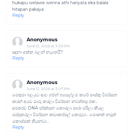
hukapu welawe wenna athi hariyata eka balala
hitapan pakaya
Reply
Anonymous
June 12, 2026 at 3:03 PM
ඤනා අක්ක බලන් නැතෙයි?
Reply
Anonymous
June 12, 2026 at 3:07 PM
මෙතුමා බලයට ආව ගම්න් ඉසෙල්ලම කරේ පාස්කු විමර්සන
කරන් අයව මාරු කරලා විමර්සන නවත්තපු එක​...
අමතරව DNA පර්ක්සන කොරලා සාරා මරිලා කියල
ඔප්පුකරලා විමර්සන කඩාකප්පල් කෙරුවා.. මොකක් නමුත්
කොස්සක් තියනවා...
Reply