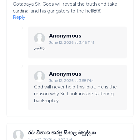
Gotabaya Sir. Gods will reveal the truth and take
cardinal and his gangsters to the hell💀☠️
Reply
Anonymous
June 12, 2026 at 3:48 PM
අනිවා
Anonymous
June 12, 2026 at 3:58 PM
God will never help this idiot. He is the
reason why Sri Lankans are suffering
bankruptcy.
රට විනාශ කරපු සිංහල බහුද්දයා
June 12, 2026 at 3:52 PM