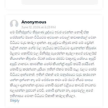
Anonymous
June 12, 2026 at 6:23 PM
මේ මිනිස්සුන්ට තිබුණෙ යුද්ධෙ ඉවර වෙන්න නොදී ඒක
ජෙප්පන්ට ඕනෙ විධියටම අවසාන වෙලේ කඩාකප්පල් වෙන
විධියට වැඩ කරලා දාන්න. අද යුද්ධෙ තිබුණ නම් මේ ඩ්‍රෝන්
වළින් ගහන ගේම් වල හැටියට කට්ටියටම දැනෙන්න තිබුණා.
ඊළඟට කෝවිඩ් වල මිනිස්සු මැරෙන්න ඇරලා අපේ ඩොලර්ස්
තියාගන්න තිබුණා. ඊටත් පස්සෙ රජරට වකුගඩු රෝගය. අසූචි
අසූචි ගානවා. කාබනික පෝර කියන්න්‍ර් අසූචි තමයි පරයිනේ.
තොපි චූ කරන්නෙ යූරියා. ඉතින් ඒකම තමයි පැළ වලට පෝර
විධියට දාන්නෙත්. ඉතින් ඒකත් මේ මනුස්සයට වැඩ කරගෙන
යන්න දුන්නෙ නෑ මේ ජෙප්පො තමා මේ රටේ නියම සාපය
කියලා දැනගන්න දවසට තොපි රුවන් වළියෙ කාවඩි නටනව
බලාගන්න පුළුවන් වේවි. තොපි දන්නෙ නෑ දෙමෙල්ලු අපේ
ඉතිහාසය මොන විධියට විකෘති කරලද කියලා.
Reply