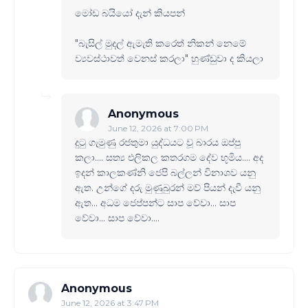
මෝඩ බයියෝ දැන් කියපන්
"බැසිල් මුදල් ඇමැති කරෙත් නිකන් නෙමේ
ව්‍යවස්ථාවත් වෙනස් කරලා" හුණ්ඩුවා ද කියලා
Anonymous
June 12, 2026 at 7:00 PM
දුටු ගැමුණු රජතුමා යුද්ධයට වූ බාරය ඔප්පු
කලා.... සත්‍ය එලිකල කතරගම දේව භූමිය.... අද
ඉදන් කාලකණ්නි ජෙපි බල්ලන් විනාශව යනු
ඇත. උන්ගේ දරු මුණුබුරන් මව් පියන් දැවී යනු
ඇත... අධම ජෙප්පන්ට සාප වේවා... සාප
වේවා... සාප වේවා....
Anonymous
June 12, 2026 at 3:47 PM