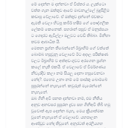
මේ දෙන්න ම දන්නවා ඒ විස්තර ය. ලැක්ටො
වත්ත ගැන ඔත්තුව ආවේ මාවනැල්ලේ බුදුපිළිම
කඩාපු වේලාවේ. ඒ ඔත්තුව දුන්නේ එවකට
ඇමති වෙලා හිටපු කබීර් හෂීම් ගේ පෞද්ගලික
ලේකම් කෙනෙක්. සහරාන් පසුව ඒ මනුස්සයා
ට ගෙදරට ඇවිල්ලා ඔලුවට වෙඩි තිබ්බා. මිනිහා
තවම ආබාධිත යි.
මෙතන ප්‍රශ්න තිබෙන්නේ ඊබ්‍රාහිම් ගේ වත්තේ
බොම්බ හසුවුනු වෙලාවේ ඊට අදාල පරික්ෂණ
වලට ඊබ්‍රාහිම් ව අත්අඩංගුවට අරගෙන ප්‍රශ්න
කලේ නැති එකයි. ඒ වෙලාවේ ඒ විමර්ශණය
නිවැරදිව කලා නම් සියලු දෙනා හසුවෙනවා
නේද?. එහෙම උනා නම් මේ පාස්කු බොම්බේ
පුපුරන්නේ නැහැනේ. කවුරුත් මැරෙන්නේ
නැහැනේ.
ඔබ ගිනි අවි පනත දන්නවා නම්, එම නීතිය
අනුව අනවසර පුපුරන ද්‍රව්‍ය සහ ගිනිඅවි තිබී හමු
වූවොත් ඇප දෙන්න බැහැ. මෙය ක්‍රියාත්මක
වුනේ නැහැනේ ඒ වෙලාවේ. යහපාලන
ආණ්ඩුව නේද තිවුනේ. අනුරටත් අරලියගහ