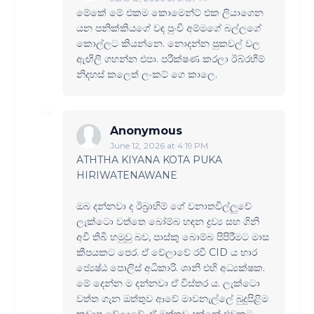
මේකේ මේ එකම කොමෙන්ට් එක ලියාගෙන
යන පනික්කියගේ වඳ පුංචි අම්මගේ බල්ලගේ
කොල්ලට කියන්නෙ. නොදන්න පුකවල් වල
ඇඟිලි ගහන්න එපා. පරීක්ෂණ කරලා ඊබ්රහීම්
නිදහස් කලෙත් ලංකට් ගෙ කාලෙ.
Anonymous
June 12, 2026 at 4:19 PM
ATHTHA KIYANA KOTA PUKA
HIRIWATENAWANE
ඔබ දන්නවා ද ඊබ්‍රාහිම් ගේ වනාතවිල්ලුවේ
ලැක්ටො වත්තෙ බෝම්බ හඳන ද්‍රව්‍ය සහ ගිනි
අවි තිබි හමුවු බව, පාස්කු බොම්බ පිපිරීමට මාස
කීපයකට පෙර. ඒ වේලාවේ රවී CID ය භාර
ජ්‍යෙෂ්ඨ පොලිස් අධිකාරි. ශානි එහි අධ්‍යක්ෂක.
මේ දෙන්න ම දන්නවා ඒ විස්තර ය. ලැක්ටො
වත්ත ගැන ඔත්තුව ආවේ මාවනැල්ලේ බුදුපිළිම
කඩාපු වේලාවේ. ඒ ඔත්තුව දුන්නේ එවකට