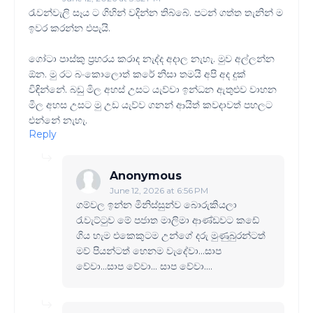
රැවන්වැලි සෑය ට ගිහින් වදින්න තිබ්බේ. පටන් ගත්ත තැනින් ම
ඉවර කරන්න එපැයි.
ගෝටා පාස්කු ප්‍රහරය කරාද නැද්ද අදාල නැහැ. මුව අල්ලන්න
ඕන. මු රට බංකොලොත් කරේ නිසා තමයි අපි අද දුක්
විඳින්නේ. බඩු මිල අහස් උසට යැව්වා ඉන්ධන ඇතුළුව වාහන
මිල අහස උසට මු උඩ යැව්ව ගනන් ආයිත් කවදාවත් පහලට
එන්නේ නැහැ.
Reply
Anonymous
June 12, 2026 at 6:56 PM
ගම්වල ඉන්න මිනිස්සුන්ව බොරුකියලා
රැවැට්ටුව මේ පජාත මාලිමා ආණ්ඩවට කඩේ
ගිය හැම එකෙකුටම උන්ගේ දරු මුණුබුරන්ටත්
මව් පියන්ටත් හෙනම වැදේවා...සාප
වේවා...සාප‌ වේවා... සාප වේවා....