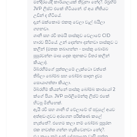
මන්දිරයේදී කාර්යාලයක් තිවුනා නේද?. ඊබ්‍රහිම්
JVP ලිස්ට් එකේ හිටියනේ. ඒ අය නීතියට
උඩින් ද හිටියේ.
දැන් ඔක්කොම එකතු වෙලා වැල් බයිලා
ගහනවා.
ශානි සහ රවී තමයි පාස්කුව වෙලාවේ CID
භාරව සිටියේ. උන් දෙන්නා දන්නවා පාස්කුව ට
කලින් (මතක තබාගන්න - පාස්කු බොම්බ
පුපුරවන්න මාස දෙක තුනකට විතර කලින්
කියලා).
ඊබ්රහීම්ගේ පුත්තලමේ ලැක්ටො වත්තේ
තිබිලා බෝම්බ සහ බෝම්බ සාදන ද්‍රව්‍ය
සොයාගත්තා කියලා.
ඊබ්රහීම් කියන්නේ පාස්කු බෝම්බ කාරයෝ 2
ක්ගේ පියා. JVP පාර්ලිමේන්තු ලිස්ට් එකේ
හිටපු මිනිහෙක්.
ඇයි රවී සහ ශානි ඒ වේලාවේ ඒ පවුලේ අයව
අත්අඩංගුවට අරගෙන පරික්ෂණ කලේ
නැත්තේ?. එහෙම කලා නම් බෝම්බ පුපුරන
එක නවත්ත ගන්න හැකිවෙනවා නේද?.
එය කලා නම් දැන් දේශපාලන වාසි ගන්න