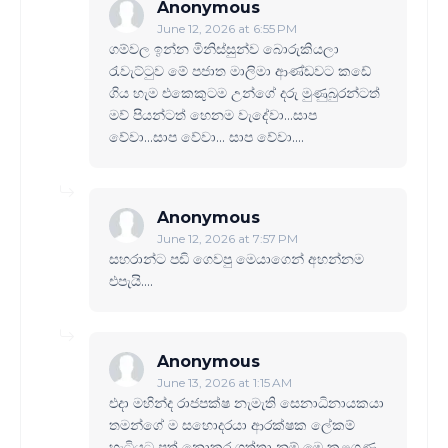
Anonymous
June 12, 2026 at 6:55 PM
ගම්වල ඉන්න මිනිස්සුන්ව බොරුකියලා
රැවැට්ටුව මේ පජාත මාලිමා ආණ්ඩවට කඩේ
ගිය හැම එකෙකුටම උන්ගේ දරු මුණුබුරන්ටත්
මව් පියන්ටත් හෙනම වැදේවා...සාප
වේවා...සාප‌ වේවා... සාප වේවා....
Anonymous
June 12, 2026 at 7:57 PM
සහරාන්ට පඩි ගෙවපු මෙයාගෙන් අහන්නම
එපැයි....
Anonymous
June 13, 2026 at 1:15 AM
එදා මහින්ද රාජපක්ෂ නැමැති සෙනාධිනායකයා
තමන්ගේ ම සහොදරයා ආරක්ෂක ලේකම්
හැටියට පත් නොකර ගත්තා නම් මෙ කළගුණ