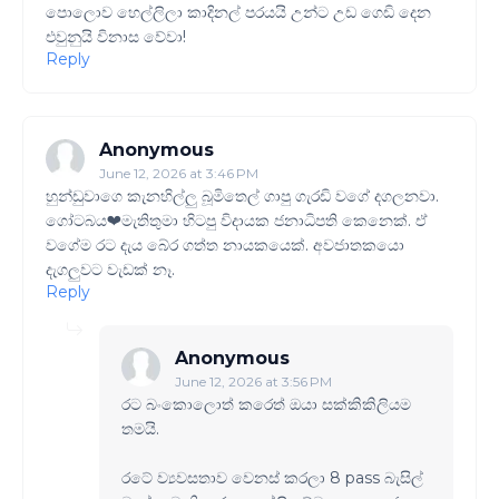
පොලොව හෙල්ලිලා කාදිනල් පරයයි උන්ට උඩ ගෙඩි දෙන
එවුනුයි විනාස වේවා!
Reply
Anonymous
June 12, 2026 at 3:46 PM
හුන්ඩුවාගෙ කැනහිල්ලු බූමිතෙල් ගාපු ගැරඩි වගේ දගලනවා.
ගෝටබය❤මැතිතුමා හිටපු විදායක ජනාධිපති කෙනෙක්. ඒ
වගේම රට දැය බේර ගත්ත නායකයෙක්. අවජාතකයො
දැගලුවට වැඩක් නෑ.
Reply
Anonymous
June 12, 2026 at 3:56 PM
රට බංකොලොත් කරෙත් ඔයා සක්කිකිලියම
තමයි.
රටේ ව්‍යවසතාව වෙනස් කරලා 8 pass බැසිල්