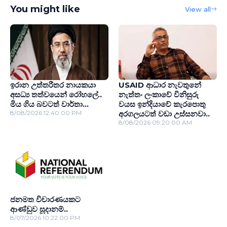
You might like
View all
ඉරාන උත්තරීතර නායකයා
USAID ආධාර නැවතුනේ
අසධ්‍ය තත්වයෙන් රෝහලේ..
නැත්තං ලංකාවේ විනිසුරු
මිය ගිය බවටත් වාර්තා...
වයස ඉන්දියාවේ කැරපොතු
8/08/2026 12:40:00 PM
අරගලයටත් වඩා උස්සනවා..
8/08/2026 09:20:00 AM
ජනමත විචාරණයකට
ආණ්ඩුව සූදානම්..
8/07/2026 10:22:00 PM