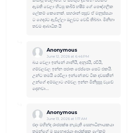
ඇමති වෙලා හිටපු කබීර් හෂීම් ගේ පෞද්ගලික
ලේකම් කෙනෙක්. සහරාන් පසුව ඒ මනුස්සයා
ට ගෙදරට ඇවිල්ලා ඔලුවට වෙඩි තිබ්බා. මිනිහා
තවම ආබාධිත යි
Anonymous
June 12, 2026 at 6:46 PM
බය වෙලා ඉන්නේ ශානියි, අනුරයි, රවීයි,
ගම්වලවල ඉන්න පජාත ජෙප්පො සෙට් එකයි.
උන්ට තමයි රෙවිලා ඉන්නේ.තව ටික දවසකින්
උන්ගේ අම්මලාට ගම්වල ඉන්න මිනිසුසු වැඩේ
දෙනවා....
Anonymous
June 13, 2026 at 1:17 AM
එදා මහින්ද රාජපක්ෂ නැමැති සෙනාධිනායකයා
තමන්ගේ ම සහොදරයා ආරක්ෂක ලේකම්