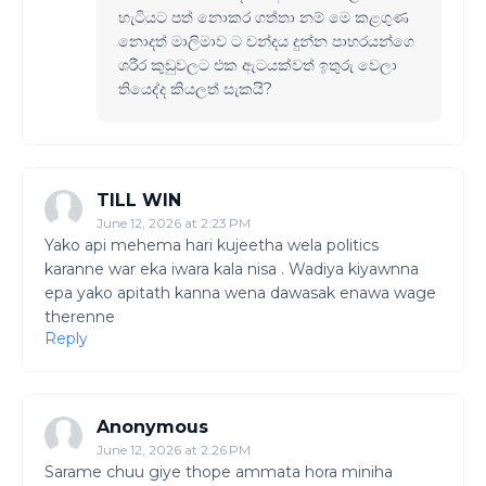
හැටියට පත් නොකර ගත්තා නම් මෙ කළගුණ
නොදත් මාලිමාව ට චන්දය දුන්න පාහරයන්ගෙ
ශරීර කුඩුවලට එක ඇටයක්වත් ඉතුරු වෙලා
තියෙද්ද කියලත් සැකයි?
TILL WIN
June 12, 2026 at 2:23 PM
Yako api mehema hari kujeetha wela politics
karanne war eka iwara kala nisa . Wadiya kiyawnna
epa yako apitath kanna wena dawasak enawa wage
therenne
Reply
Anonymous
June 12, 2026 at 2:26 PM
Sarame chuu giye thope ammata hora miniha