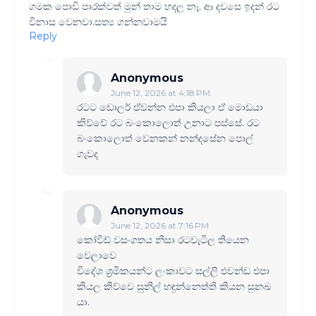
ගමක පොඩි පාරක්වත් මුන් තාම හදල නෑ. ආ දවසෙ ඉදන් රට
විනාස වෙනවා.සත්‍ය ගන්නවාමයි
Reply
Anonymous
June 12, 2026 at 4:18 PM
රටට ඩොලර් ඒවන්න එපා කියලා ඒ මොඩයා
කිව්වේ රට බංකොලොත් උනාට පස්සේ. රට
බංකොලොත් වෙනකන් නන්දසේන පොල්
ගැවද
Anonymous
June 12, 2026 at 7:16 PM
කෝවිඩ් වසංගතය නිසා රටවැටිල තියෙන
වෙලාවෙ
විදේශ ශ්‍රමිකයන්ට ලංකාවට සල්ලි එවන්ඩ එපා
කියල කිව්වෙ සුනිල් හඳුන්නෙත්ති කියන සුනඛ
යා.