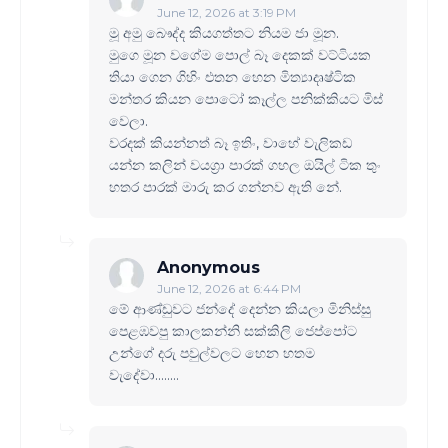
June 12, 2026 at 3:19 PM
මූ අමු බෞද්ද කියගත්තට නියම ජා මූන.
මුගෙ මූන වගේම පොල් බෑ දෙකක් වට්ටියක
තියා ගෙන ගිහිං එතන හෙන මිත්‍යාදෘෂ්ටික
මන්තර කියන පොටෝ කෑල්ල පනික්කියට මිස්
වෙලා.
වරදක් කියන්නත් බෑ ඉතිං, වාහේ වැලිකඩ
යන්න කලින් වයග්‍රා පාරක් ගහල ඔයිල් ටික තුං
හතර පාරක් මාරු කර ගන්නව ඇති නේ.
Anonymous
June 12, 2026 at 6:44 PM
මේ ආණ්ඩුවට ජන්දේ දෙන්න කියලා මිනිස්සු
පෙළඹවපු කාලකන්නි සක්කිලි ජෙප්පෝට
උන්ගේ දරු පවුල්වලට හෙන හතම
වැදේවා........