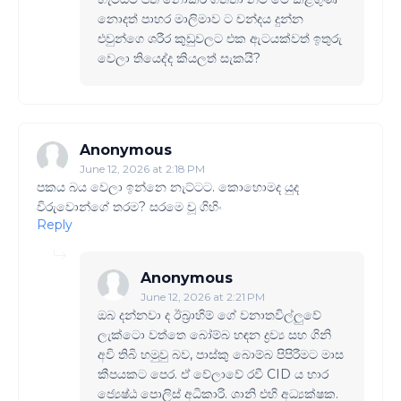
නොදත් පාහර මාලිමාව ට චන්දය දුන්න
එවුන්ගෙ ශරීර කුඩුවලට එක ඇටයක්වත් ඉතුරු
වෙලා තියෙද්ද කියලත් සැකයි?
Anonymous
June 12, 2026 at 2:18 PM
පකය බය වෙලා ඉන්නෙ නැට්ටට. කොහොමද යුද
විරුවොන්ගේ තරම? සරමෙ චූ ගිහිං
Reply
Anonymous
June 12, 2026 at 2:21 PM
ඔබ දන්නවා ද ඊබ්‍රාහිම් ගේ වනාතවිල්ලුවේ
ලැක්ටො වත්තෙ බෝම්බ හඳන ද්‍රව්‍ය සහ ගිනි
අවි තිබි හමුවු බව, පාස්කු බොම්බ පිපිරීමට මාස
කීපයකට පෙර. ඒ වේලාවේ රවී CID ය භාර
ජ්‍යෙෂ්ඨ පොලිස් අධිකාරි. ශානි එහි අධ්‍යක්ෂක.