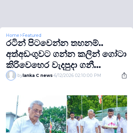
Home
Featured
රටින් පිටවෙන්න තහනම්..
අත්අඩංගුවට ගන්න කලින් ගෝටා
කිරිවෙහෙර වැදපුදා ගනී...
by
lanka C news
-
6/12/2026 02:10:00 PM