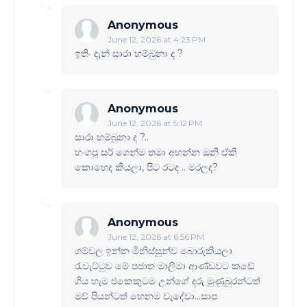
Anonymous
June 12, 2026 at 4:23 PM
ඉතිං දැන් සාරා හම්බුනා ද ?
Anonymous
June 12, 2026 at 5:12 PM
සාරා හම්බුනා ද ?..
හංගපු සර් ගෙන්ම තමා අහන්න ඔනි ඒකි
කොහෙද කියලා, පිට රටද .. මරලද?
Anonymous
June 12, 2026 at 6:56 PM
ගම්වල ඉන්න මිනිස්සුන්ව බොරුකියලා
රැවැට්ටුව මේ පජාත මාලිමා ආණ්ඩවට කඩේ
ගිය හැම එකෙකුටම උන්ගේ දරු මුණුබුරන්ටත්
මව් පියන්ටත් හෙනම වැදේවා...සාප