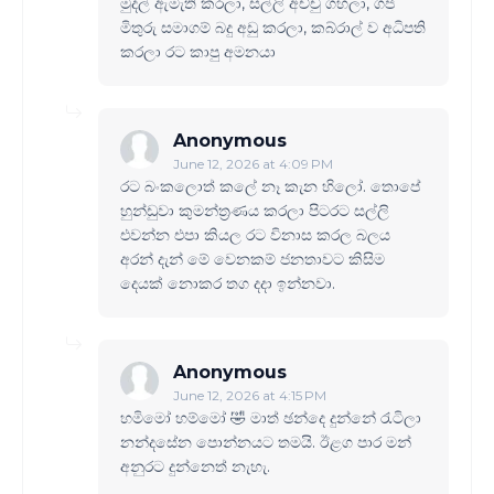
මුදල් ඇමැති කරලා, සල්ලි අච්චු ගහලා, ගජ
මිතුරු සමාගම් බදු අඩු කරලා, කබ්රාල් ව අධිපති
කරලා රට කාපු අමනයා
Anonymous
June 12, 2026 at 4:09 PM
රට බංකලොත් කලේ නෑ කැන හිලෝ. තොපේ
හුන්ඩුවා කුමන්ත්‍රණය කරලා පිටරට සල්ලි
එවන්න එපා කියල රට විනාස කරල බලය
අරන් දැන් මේ වෙනකම් ජනතාවට කිසිම
දෙයක් නොකර තග දදා ඉන්නවා.
Anonymous
June 12, 2026 at 4:15 PM
හමිමෝ හම්මෝ 🤣 මාත් ඡන්දෙ දුන්නේ රැටිලා
නන්දසේන පොන්නයට තමයි. ඊළග පාර මන්
අනුරට දුන්නෙත් නැහැ.