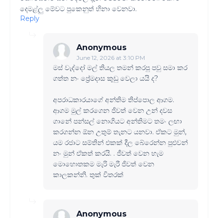
දෙමළ්ලු මේවට පුකෙනුත් හිනා වෙනවා.
Reply
Anonymous
June 12, 2026 at 3:10 PM
මස් වැද්දෝ මල් තියල තමන් කරපු පවු සමා කර
ගත්ත නං ප්‍රේමදාස කුඩු වෙලා යයි ද?
අපරාධකාරයාගේ අන්තිම තිප්පොල ආගම.
ආගම මුල් කරගෙන ජිවත් වෙන උන් දවස
ගානේ පන්සල් නොගියට අන්තිමට තමං ලඟා
කරගන්න ඕන උතුම් තැනට යනවා. ඒකට මුන්,
යම රජාට සම්තින් එකක් දීල බේරෙන්න පුළුවන්
නං මුන් ඒකත් කරයි. . ජීවත් වෙන හැම
මොහොතකම මැරි මැරී ජිවත් වෙන
කාලකන්නි. තුක් විතරක්
Anonymous