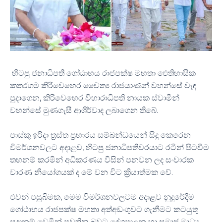
හිටපු ජනාධිපති ගෝඨාභය රාජපක්ෂ මහතා ඓතිහාසික
කතරගම කිරිවෙහෙර චෛත්‍ය රාජයාණන් වහන්සේ වැඳ
පුදාගෙන, කිරිවෙහෙර විහාරාධිපති නායක ස්වාමීන්
වහන්සේ මුණගැසී ආශිර්වාද ලබාගෙන තිබේ.
පාස්කු ඉරිදා ත්‍රස්ත ප්‍රහාරය සම්බන්ධයෙන් සිදු කෙරෙන
විමර්ශනවලට අදාළව, හිටපු ජනාධිපතිවරයාට රටින් පිටවීම
තහනම් කරමින් අධිකරණය විසින් පනවන ලද සංචාරක
වාරණ නියෝගයක් ද මේ වන විට ක්‍රියාත්මක වේ.
එවන් පසුබිමක, මෙම විමර්ශනවලටම අදාළව නුදුරේදීම
ගෝඨාභය රාජපක්ෂ මහතා අත්අඩංගුවට ගැනීමට කටයුතු
සූදානම් වෙමින් පවතින බවට දේශපාලන හා සමාජ මාධ්‍ය