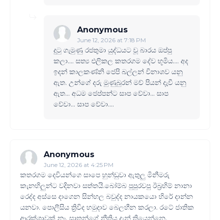
Anonymous
June 12, 2026 at 7:18 PM
දුටු ගැමුණු රජතුමා යුද්ධයට වූ බාරය ඔප්පු
කලා.... සත්‍ය එලිකල කතරගම දේව භූමිය.... අද
ඉදන් කාලකණ්නි ජෙපි බල්ලන් විනාශව යනු
ඇත. උන්ගේ දරු මුණුබුරන් මව් පියන් දැවී යනු
ඇත... අධම ජෙප්පන්ට සාප වේවා... සාප
වේවා... සාප වේවා....
Anonymous
June 12, 2026 at 4:25 PM
කතරගම දෙවියන්ගෙ සාපෙ හුන්ඩුවා ඇතුලු මිනීමරු
කැනහිලුන්ට වදිනවා සත්‍තයි.බෝම්බ පුපුරවපු ඊබ්‍රහිම් නානා
රෙද්ද අස්සෙ දාගෙන සින්හල බවුද්ද නායකයො හිරේ දාන්න
යනවා. පොලීසිය ත්‍රිවිද හමුදාව බෙලහීන කරලා. රටේ ජාතික
ආරක්ශාවක් නෑ. සාතන්ගේ නීතිය දැන් තියෙන්නෙ.