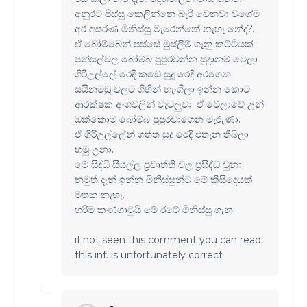
අනුරට පිස්සු කෙලින්නෙ බැරි වෙනවා වගේම
අර අසරණ මිනිස්සු මැරෙන්නේ නැහැ නේද?.
ඒ බෝම්බෙන් පස්සේ මුස්ලිම් ගෑනු කට්ටියක්
පන්සල්වල බෝම්බ පුපුරවන්න සූදානම් වෙලා
ගිරිඋල්ලේ රෙදි කඩේ සුදු රෙදි අරගෙන
සයිනමඩු වලට ගිහින් හැංගිලා ඉන්න කොට
ආරක්ෂක අංශවලින් වැටලුවා. ඒ වේලාවේ උන්
ඔක්කොම බෝම්බ පුපුරවාගෙන මැරුණා.
ඒ ගිරිඋල්ලේන් ගත්ත සුදු රෙදි එතැන තිබිලා
හමු උනා.
මේ සිද්ධි සියල්ල ප්‍රවෘත්ති වල ප්‍රසිද්ධ වුනා.
නමුත් දැන් ඉන්න මිනිස්සුන්ට මේ කිසිදෙයක්
මතක නැහැ.
හරිම කණගාටුයි මේ රටේ මිනිස්සු ගැන.
if not seen this comment you can read
this inf. is unfortunately correct