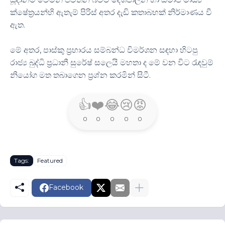
ක්ෂේත්‍රයන්හි ඇතැම් පිරිස් අතර දැඩි කතාබහක් නිර්මාණය වී
ඇත.
මේ අතර, පාස්කු ප්‍රහාරය සම්බන්ධ විමර්ශන සඳහා හිටපු
රාජ්‍ය බුද්ධි ප්‍රධානී සුරේෂ් සලෙයි මහතා ද මේ වන විට රැඳවුම්
නියෝග මත තබාගෙන ප්‍රශ්න කරමින් සිටී.
👍
❤️
😂
😢
😡
0
0
0
0
0
Tags:
Featured
Facebook