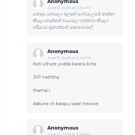
Anonymous
June 12, 2026 at 2:24 PM
හොදට හොයලා ඛලපන් ගෝටද උඛේ තාත්තා
කියලා.නැත්තන් බයවෙලා ඉන්නවා කියලා
හරියටම දැනගත්තේ කොහොමද?.
Anonymous
June 12, 2026 at 2:42 PM
Koti uthure yudda karana kota
JVP haththa
thamai r
dakune ch karapu saran hewwe
Anonymous
June 12, 2026 at 3:15 PM