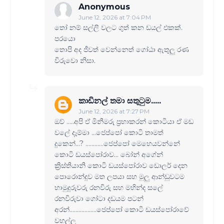
Anonymous
June 12, 2026 at 7:04 PM
තෝ නම් සල්ලි වලට ගුත් කන ඩයල් එකක්.
පරයො
තොපි අද ජීවත් වෙන්නෙත් ගෝඨා ඇතුලු රණ
විරුවො නිසා.
කාඩිනල් තමා සතුටුම.....
June 12, 2026 at 7:27 PM
ඔව් .....අපි ඒ මිනීමරු ප්‍රභාකරන් කොටියා ඒ මඩ
වලේ දෑම්මා ...ජෙප්පෝ කොටි තාමත්
දුකෙන්...? ............ජෙප්පෝ මෙහෙයවන්නේ
කොටි ඩයස්පෝරාව... බෝන් අගේන්
ක්‍රිස්තියානි කොටි ඩයස්පෝරාව ඩොලර් දෙන
පොරොන්දුව මත ලපයා සහ මුලු ආන්ඩුවටම
හාමුදුරුවරු රනවිරු සහ මහින්ද සලේ
රනවිරුවා ගෝටා දඩයම පටන්
අරන්..................ජෙප්පෝ කොටි ඩයස්පෝරාවේ
වහල්ලු