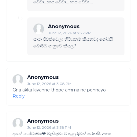
වේවා...සාප‌ වේවා... සාප වේවා....
Anonymous
June 12, 2026 at 7:22 PM
සාරා ජීවත්වෙලා හිටියනම් කියනවද ගෝඨයි
බෝම්බ ගැහුවෙ කියල?
Anonymous
June 12, 2026 at 3:08 PM
Gna akka kiyanne thope amma ne ponnayo
Reply
Anonymous
June 12, 2026 at 3:38 PM
අනේ ගෝටාබය❤ මැතිතුමා ට තුනුරුවන් සරනයි. අහස