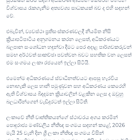
සුරක්ෂිත කිරීම සඳහා අධිකරණ ආයතන කෙරෙහි මහජන
විශ්වාසය රැකගැනීම අත්‍යවශ්‍ය සාධකයක් බව ද එහි සඳහන්
වේ.
එබැවින්, ව්‍යවස්ථා ප්‍රතිසංස්කරණවලදී නියමිත නිසි
ක්‍රියාපටිපාටිය අනුගමනය කරන ලෙසත්, අධිකරණයට
බලපාන සංශෝධන හඳුන්වා දීමට පෙර අදාළ පාර්ශවකරුවන්
සමඟ අර්ථවත් සාකච්ඡා පවත්වන බවට සහතික වන ලෙසත්
එම සංගමය ලංකා රජයෙන් ඉල්ලා සිටියි.
එමෙන්ම අධිකරණයේ ස්වාධීනත්වයට ආපසු හැරවිය
නොහැකි ලෙස හානි පමුණුවන සහ අධිකරණය කෙරෙහි
ඇති විශ්වාසය බිඳදමන ක්‍රියාවලින් වළකින ලෙස ද ඔවුහු
බලධාරීන්ගෙන් වැඩිදුරටත් ඉල්ලා සිටිති.
ලංකාවේ නීති වෘත්තිකයන්ගේ ස්ථාවරය අගය කරමින්
පොදුරාජ්‍ය මණ්ඩලීය නීතිඥ සංගමය සඳහන් කළේ, 2026
මැයි 25 වැනි දින ශ්‍රී ලංකා නීතිඥ සංගමය විසින්