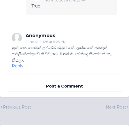
June 12, 2026 at 4:22 PM
True
Anonymous
June 12, 2026 at 5:23 PM
මුන් කොහොමත් උද්ධච්ච එවුන් නේ. දැක්කනේ අගමැති
පාර්ලිමේන්තුවේ කිව්ව palathsabha ඡන්දෙ තියන්නේ නෑ
කියලා.
Reply
Post a Comment
Previous Post
Next Post