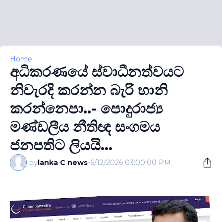
Home
අධිකරණයේ ස්වාධීනත්වයට
නිවැරදි කරන්න බැරි හානි
කරන්නෙපා..- පොදුරාජ්‍ය
මණ්ඩලීය නීතිඥ සංගමය
ජනපතිට ලියයි...
by
lanka C news
-
6/12/2026 03:00:00 PM