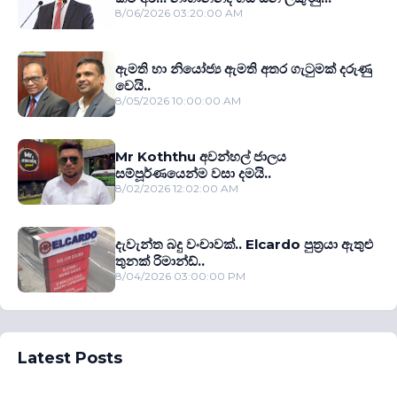
8/06/2026 03:20:00 AM
ඇමති හා නියෝජ්‍ය ඇමති අතර ගැටුමක් දරුණු
වෙයි..
8/05/2026 10:00:00 AM
Mr Koththu අවන්හල් ජාලය
සම්පූර්ණයෙන්ම වසා දමයි..
8/02/2026 12:02:00 AM
දැවැන්ත බදු වංචාවක්.. Elcardo පුත‍්‍රයා ඇතුළු
තුනක් රිමාන්ඩ්..
8/04/2026 03:00:00 PM
Latest Posts