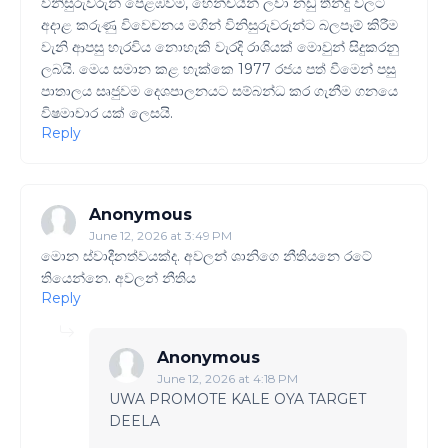
විනිසුරුවරුන් පෙළඹවීම, හෙන්චයින් ලවා නඩු තීන්දු වලට
අදාළ කරුණු විවෙචනය මගින් විනිසුරුවරුන්ට බලපෑම් කිරීම
වැනි ආපසු හැරවිය නොහැකි වැරදි රාශියක් මොවුන් සිදුකරනු
ලබයි. මෙය සමාන කළ හැක්කෙ 1977 රජය පත් වීමෙන් පසු
පාතාලය සෘජුවම දෙශපාලනයට සම්බන්ධ කර ගැනීම ගනයෙ
විෂමාචාර යක් ලෙසයි.
Reply
Anonymous
June 12, 2026 at 3:49 PM
මොන ස්වාදීනත්වයක්ද. අවලන් ශානිගෙ නීතියනෙ රටේ
තියෙන්නෙ. අවලන් නීතිය
Reply
Anonymous
June 12, 2026 at 4:18 PM
UWA PROMOTE KALE OYA TARGET
DEELA