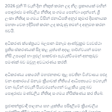
2026 ජූනි 11 වැනි දින නිකුත් කරන ලද නිල ප්‍රකාශයක් මඟින්
පොදුරාජ්‍ය මණ්ඩලීය නීතිඥ සංගමය පෙන්වා දෙන්නේ, ශ්‍රී
ලංකා නීතිඥ සංගමය විසින් ජනාධිපති අනුර කුමාර දිසානායක
මහතා වෙත ඉදිරිපත් කරන ලද කරුණු තමන් ද අනුමත කරන
බවයි.
අධිකරණ ක්ෂේත්‍රයට බලපාන ඕනෑම ආණ්ඩුක්‍රම ව්‍යවස්ථා
ප්‍රතිසංස්කරණයක් සිදු කළ යුත්තේ අදාළ පාර්ශ්වයන් සමඟ
නිසි උපදෙස් හා පුළුල් සාකච්ඡා පැවැත්වීමෙන් අනතුරුව
පමණක් බව ඔවුහු අවධාරණය කරති.
අධිකරණය කෙරෙහි මහජනතාව තුළ පවතින විශ්වාසය පළුදු
වන ආකාරයේ ඕනෑම ක්‍රියාවක් නීතියේ ආධිපත්‍යයට පටහැනි
වන බැවින් එවැනි පියවරයන්ගෙන් වැළකිය යුතු බව
පොදුරාජ්‍ය මණ්ඩලීය නීතිඥ සංගමය නිරීක්ෂණය කර තිබේ.
ප්‍රජාතන්ත්‍රවාදී පාලනය සහ යුක්තිය පසිඳලීමේ ක්‍රියාවලිය