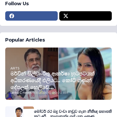
Follow Us
Popular Articles
ARTS
මර්වින් සිල්වා-රිතු ආකර්ෂා හුටපටයක්
අධිකරණයේදී එලියට.. කෝටි ගණන්
දේපලත් හෙලිවේ...
lanka C news
-
7/31/2026 10:00:00 AM
මෝටර් රථ බදු වංචා නඩුව ගැන නීතීඥ සභාපති
කට අරී... නාගානන්ද ගස් යන ලකුණු...