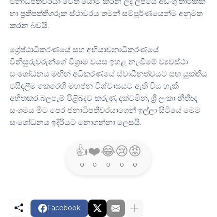
ජනාධිපතිවරයා වෙත යොමු කරන ලද ලිපියේ අඩංගු තාර්කික
හා ප්‍රතිපත්තිගරුක ස්ථාවරය තමන් සම්පූර්ණයෙන්ම අනුමත
කරන බවයි.
ශ්‍රේෂ්ඨාධිකරණයේ සහ අභියාචනාධිකරණයේ
විනිසුරුවරුන්ගේ විශ්‍රාම වයස ඉහළ නැංවීමේ ව්‍යවස්ථා
සංශෝධනය මඟින් අධිකරණයේ ස්වාධීනත්වයට සහ යුක්තිය
පසිඳලීම කෙරෙහි මහජන විශ්වාසයට ඇති විය හැකි
අහිතකර බලපෑම් පිළිබඳව කරුණු දක්වමින්, ශ්‍රී ලංකා නීතිඥ
සංගමය මීට පෙර ජනාධිපතිවරයාගෙන් ඉල්ලා සිටියේ මෙම
සංශෝධනය ඉදිරියට නොගන්නා ලෙසයි.
👍
❤️
😂
😢
😡
0
0
0
0
0
Facebook