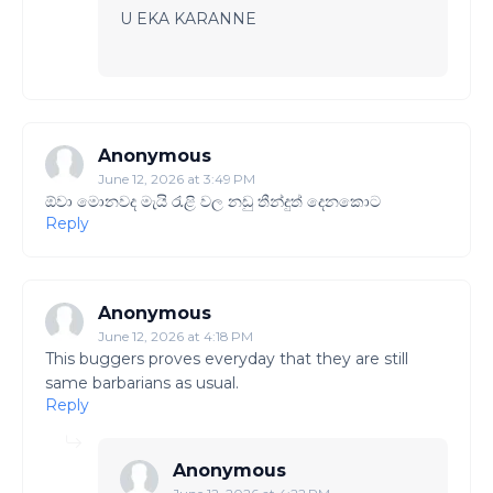
U EKA KARANNE
Anonymous
June 12, 2026 at 3:49 PM
ඕවා මොනවද මැයි රැළි වල නඩු තීන්දුත් දෙනකොට
Reply
Anonymous
June 12, 2026 at 4:18 PM
This buggers proves everyday that they are still
same barbarians as usual.
Reply
Anonymous