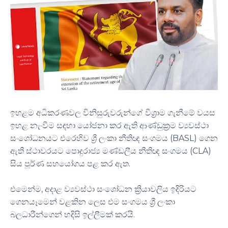
ඉහළම අධිකරණවල විනිසුරුවරුන්ගේ විශ්‍රාම ගැනීමේ වයස
ඉහළ නැංවීම සඳහා යෝජනා කර ඇති ආණ්ඩුක්‍රම ව්‍යවස්ථා
සංශෝධනයට එරෙහිව ශ්‍රී ලංකා නීතිඥ සංගමය (BASL) ගෙන
ඇති ස්ථාවරයට පොදුරාජ්‍ය මණ්ඩලීය නීතිඥ සංගමය (CLA)
සිය පූර්ණ සහයෝගය පළ කර ඇත.
එමෙන්ම, අදාළ ව්‍යවස්ථා සංශෝධන ක්‍රියාවලිය ඉදිරියට
ගෙනයෑමෙන් වළකින ලෙස එම සංගමය ශ්‍රී ලංකා
බලධාරීන්ගෙන් හදිසි ඉල්ලීමක් කරයි.