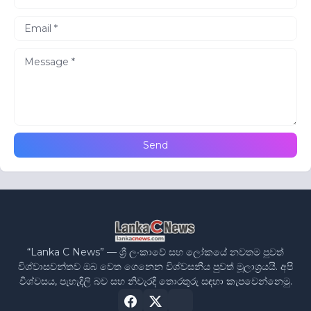
“Lanka C News” — ශ්‍රී ලංකාවේ සහ ලෝකයේ නවතම පුවත්
විශ්වාසවන්තව ඔබ වෙත ගෙනෙන විශ්වසනීය පුවත් මූලාශ්‍රයයි. අපි
විශ්වසය, පැහැදිලි බව සහ නිවැරදි තොරතුරු සඳහා කැපවෙන්නෙමු.