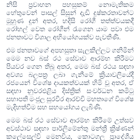
නිසි ප්‍රවාහන පහසුකම් නොමැතිකම
හේතුවෙන් පාසල් සිසුන් දැඩි දුෂ්කරතාවන්ට
මුහුණ දුන් අතර
,
හදිසි රෝගී තත්ත්වයකදී
රෝහල් වෙත රෝගීන් රැගෙන යාම පවා එම
ජනතාවට විශාල අභියෝගයක්ව පැවතිණි
.
එම ජනතාවගේ අපහසුතා සැලකිල්ලට ගනිමින්
මෙම නව බස් රථ සේවාව ආරම්භ කිරීමට
පියවර ගෙන
තිබූ අතර
,
මෙම බස් රථය සඳහා
අවශ්‍ය බලපත්‍ර ලබා ගැනීමේ ක්‍රියාවලියේදී
රජයෙන් විශේෂ දායකත්වයක් හිමි වූ අතර
,
ඒ
සඳහා නුවරඑළිය දිස්ත්‍රික් සංවර්ධන කමිටු
සභාපති මංජුල සුරවීර ආරච්චි මහතාගේ විශේෂ
මැදිහත්වීම සහ සහයෝගය ලැබිණි
.
මෙම බස් රථ සේවාව ආරම්භ කිරීමේ උත්සව
අවස්ථාව සඳහා පාර්ලිමේන්තු මන්ත්‍රී ක්‍රිෂ්ණන්
කලේසෙල්වි
මෙනවිය
,
කොටගල ප්‍රාදේශීය