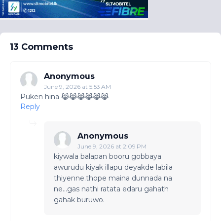
13 Comments
Anonymous
June 9, 2026 at 5:53 AM
Puken hina 😹😹😹😹😹😹
Reply
Anonymous
June 9, 2026 at 2:09 PM
kiywala balapan booru gobbaya
awurudu kiyak illapu deyakde labila
thiyenne.thope maina dunnada na
ne...gas nathi ratata edaru gahath
gahak buruwo.