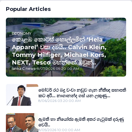
Popular Articles
ECONOMY
කොළඹ කොටස් හොල්ලමින් ‘Hela
Apparel’ වසා දමයි.. Calvin Klein,
Tommy Hilfiger, Michael Kors,
NEXT, Tesco මහන්නේ ඔවුන්..
lanka C news
-
8/07/2026 09:20:00 AM
මෝටර් රථ බදු වංචා නඩුව ගැන නීතීඥ සභාපති
කට අරී... නාගානන්ද ගස් යන ලකුණු...
8/06/2026 03:20:00 AM
ඇමති හා නියෝජ්‍ය ඇමති අතර ගැටුමක් දරුණු
වෙයි..
8/05/2026 10:00:00 AM