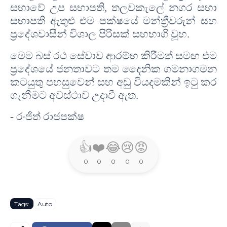
සභාවේ උප සභාපති
,
තලවකැලේ නගර සභා
සභාපති ඇතුළු එම පක්ෂයේ මන්ත්‍රීවරුන් සහ
ප්‍රදේශවාසීන් විශාල පිරිසක් සහභාගි වූහ
.
මෙම බස් රථ සේවාව ආරම්භ කිරීමත් සමඟ එම
ප්‍රදේශයේ ජනතාවට තම දෛනික ගමනාගමන
කටයුතු පහසුවෙන් සහ අඩු වියදමකින් ඉටු කර
ගැනීමට අවස්ථාව උදාවී ඇත
.
- රංජිත් රාජපක්ෂ
👍
❤️
😂
😢
😡
0
0
0
0
0
Tags:
Auto