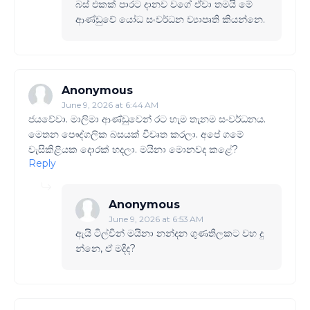
බස් එකක් පාරට දානව වගේ ඒවා තමයි මේ
ආණ්ඩුවේ යෝධ සංවර්ධන ව්‍යාපෘති කියන්නෙ.
Anonymous
June 9, 2026 at 6:44 AM
ජයවේවා. මාලිමා ආණ්ඩුවෙන් රට හැම තැනම සංවර්ධනය.
මෙතන පෞද්ගලික බසයක් විවෘත කරලා. අපේ ගමේ
වැසිකිළියක දොරක් හදලා. මයිනා මොනවද කළේ?
Reply
Anonymous
June 9, 2026 at 6:53 AM
ඇයි ටිල්වින් මයිනා නන්දන ගුණතිලකට වහ දු
න්නෙ, ඒ මදිද?