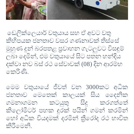
ඩෙලික්ලෙයාර් වතුයාය සහ ඒ අවට වතු
කිහිපයක ජනතාව වසර ගණනාවක් තිස්සේ
මුහුණ දුන් බරපතළ ප්‍රවාහන ගැටලුවට විසඳුම්
ලබා දෙමින්
,
එම වතුයායේ සිට පතන හන්දිය
දක්වා නව බස් රථ සේවාවක්
(
08)
දින ආරම්භ
කෙරිණි
.
මෙම වතුයායේ ජීවත් වන
3000
කට අධික
ජනතාව මෙතෙක් කාලයක් සිය දෛනික
ගමනාගමන කටයුතු සිදු කරගත්තේ
කිලෝමීටර් පහක දුරක් පයින් ගමන් කරමින්
හෝ අධික වියදමක් දරමින් ත්‍රීරෝද රථ භාවිත
කිරීමෙනි
.