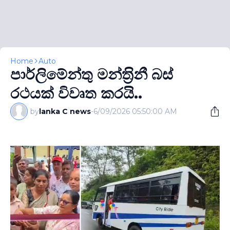
Home
Auto
පාර්ලිමේන්තු මන්ත‍්‍රිනී බස්
රථයක් විවෘත කරයි..
by
lanka C news
-
6/09/2026 05:50:00 AM