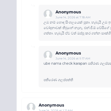
Anonymous
June 14, 2026 at 7:18 AM
උඹ නම් හොඳ සිංහලයෙක් පුතා. හැබැයි උඹ 
චෝදනාවක් තිබුනේ නැහැ. එන්.ජී.ඕ වේසිග
ගත්තා. හැබැයි ඒව වත් ඔප්පු කර ගන්න සාක
Anonymous
June 14, 2026 at 9:17 AM
ube nama check karapan පතිරණ ගලප්පත්
පතිරෙණ ගලප්පත්ති
Anonymous
June 14, 2026 at 1:21 AM