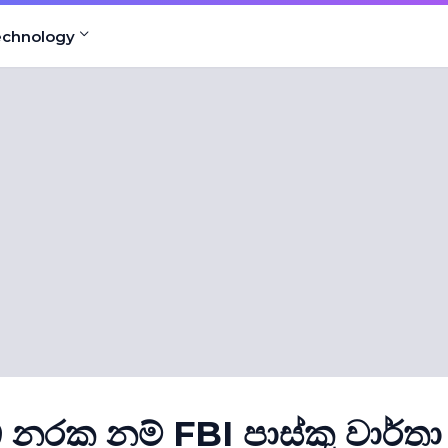
echnology
් නරක නම් FBI පාස්කු වාර්තා