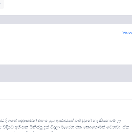
View 
ධෙ දි අපේ හමුදාවෙන් එකම යුධ අපරාධයක්වත් වුනේ නෑ කියනවම් ඌ
විදියට අහිංසක මිනිස්සු දුක් විදලා මැරෙන එක කොහොමත් වෙනවා. ඒක