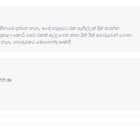
ඉතිහාසේ දන්නෙ නැහැ. අපේ හමුදාවට එක ඇඟිල්ලක් දික් කරන්න
ේ පුතාලා කොටි සෙට් එකක් අල්ලගෙන කතා 2ක් 3ක් අමාරුවෙන් ගොතා
්ශි නැහැ. බොරුවකට කොහෙන්ද සාක්ශි.
ති da