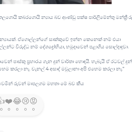
ොයි කබරගොයි න්‍යාය බව ආණ්ඩු පක්ෂ පාර්ලිමේන්තු මන්ත්‍රී ර
‍යායක්. ඒගොල්ලන්ගේ සාක්කුවේ ඉන්න කෙනෙක් නම් එයා
්ලන්ට විරුද්ධ නම් දේශද්‍රෝහියා, හමුදාවෙන් පළාගිය සොල්දාදුවා.
න් පාස්කු ප්‍රහාරය ගැන දුන් වාර්තා හොඳයි. හැබැයි ඒ රටවල් දු
 එහෙම කරලා නෑ. චැනල් 4 අසාද් මවුලානා අපි එහෙම කරලා නෑ."
වෙමින් රුවන් මාපලගම මහතා මේ බව කීය
👍
❤️
😂
😢
😡
0
0
0
0
0