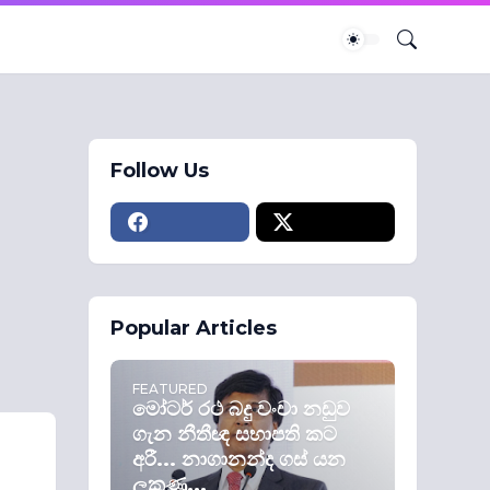
Follow Us
Popular Articles
FEATURED
මෝටර් රථ බදු වංචා නඩුව
ගැන නීතීඥ සභාපති කට
අරී... නාගානන්ද ගස් යන
ලකුණු...