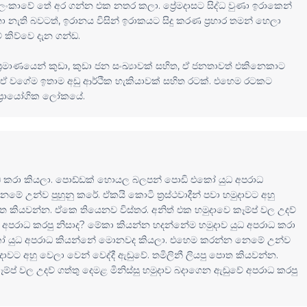
නලා ලංකාවේ තේ අර ගන්න එක නතර කලා. ප්‍රේමදාසට සිද්ධ වුණා ඉරාකෙන්
නැති බවටත්, ඉරානය විසින් ඉරාකයට සිදු කරණ ප්‍රහාර තමන් හෙලා
 කිව්වෙ දැන ගන්ඩ.
‍රමාණයෙන් කුඩා, කුඩා ජන සංඛ්‍යාවක් සහිත, ඒ ජනතාවත් එකිනෙකාට
 ඒ වගේම ඉතාම අඩු ආර්ථික හැකියාවක් සහිත රටක්. එහෙම රටකට
 ප්‍රායෝගික ලෝකයේ.
ධ කරා කියලා. පොඩ්ඩක් හොයල බලපන් පොඩි එකෝ යුධ අපරාධ
උන්ව පුහුනු කරේ. ඒකයි කොටි ත්‍රස්ථවාදීන් පවා හමුදාවට අහු
පොත කියවන්න. ඒකෙ තියෙනව විස්තර. අනිත් එක හමුදාවෙ කෑම්ප් වල උදව්
වේ අපරාධ කරපු නිසාද? මේකා කියන්න හදන්නේම හමුදාව යුධ අපරාධ කරා
ෝ යුධ අපරාධ කියන්නේ මොනවද කියලා. එහෙම කරන්න නෙමේ උන්ව
හමුදාවට අහු වෙලා වෙන් වෙද්දී ඇඬුවේ. තමිලිනී ලියපු පොත කියවන්න.
ම්ප් වල උදව් ගත්තු දෙමළ මිනිස්සු හමුදාව බදාගෙන ඇඬුවේ අපරාධ කරපු