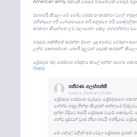
American army එකටත් පොදුයි ඉරානෙටත් පොදුයි ඊශ්‍රා
එහෙමයි කියලා මේ මෝඩ ජෙප්පො කරනවා වගේ හමුදාව
මහින්දගෙ හරි ගෝඨාභයගෙ හරි අනුරගෙ හරි පෞද්ගලිකව
කරනවා කියන්නෙ උඩ බලාගෙන කෙල ගහගන්නවා වග
හමුදාව ශක්තිමත් කරන්න ඕනෙ. යුද අපරාධ චෝදනා ආවො
උන්ව මකබාන්නෙ. තොපි පුලුවන් දෙයක් කරපන්" කියල
ප්‍රේමදාස එදා ජෙප්පො මර්දනය කලේ අන්න එහෙම කොන
Reply
පතිරණ ගලප්පත්ති
June 14, 2026 at 1:22 AM
ප්‍රේමදාස ජෙප්පො මැරුවෙ ප්‍රේමදාසගෙ කොන්
ගේන්ඩ හදපු හින්දා කියුබන් පන්නයේ විප්ලව
දුන්න විදියට තමයි ප්‍රේමදාස වැඩේ කෙරුවේ.
ගන්ඩ පුළුවන් වුණ නිසා තමයි ඉන්දියාව ප්‍ර
මේ දේවල් වලින් අප් වෙලා ප්‍රේමදාස යූ.එන්.