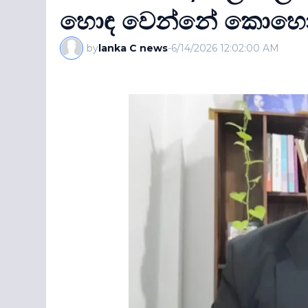
හොඳ වෙන්නේ කොහොමද.
by
lanka C news
-
6/14/2026 12:02:00 AM