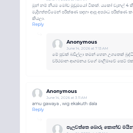
මුන් නම් නියම මෝඩ මුඩුමයෝ ටිකක්. යකෝ චැනල් 4 ක
මැදිහත්තවීමෙන් පරීක්ෂණ සඳහා ආපු අපරාධ පරීක්ෂණ 
කියලා.
Reply
Anonymous
June 14, 2026 at 7:13 AM
මේ පුවක් බඩිල්ලා තමන් හෙන උගතෙක් බුද
වර්ථමාන ආගමනය වගේ මාලිමාවේ සෙට් එක
Anonymous
June 14, 2026 at 3:11 AM
amu gawaya , wig ekakuth dala
Reply
පැලවත්තෙ බොරු කොන්ඩ මයින