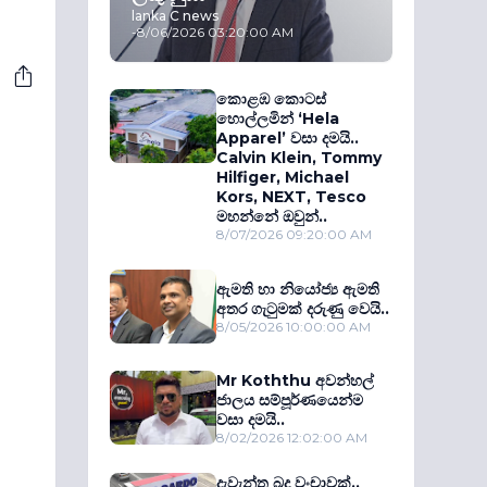
lanka C news
-
8/06/2026 03:20:00 AM
කොළඹ කොටස්
හොල්ලමින් ‘Hela
Apparel’ වසා දමයි..
Calvin Klein, Tommy
Hilfiger, Michael
Kors, NEXT, Tesco
මහන්නේ ඔවුන්..
8/07/2026 09:20:00 AM
ඇමති හා නියෝජ්‍ය ඇමති
අතර ගැටුමක් දරුණු වෙයි..
8/05/2026 10:00:00 AM
Mr Koththu අවන්හල්
ජාලය සම්පූර්ණයෙන්ම
වසා දමයි..
8/02/2026 12:02:00 AM
දැවැන්ත බදු වංචාවක්..