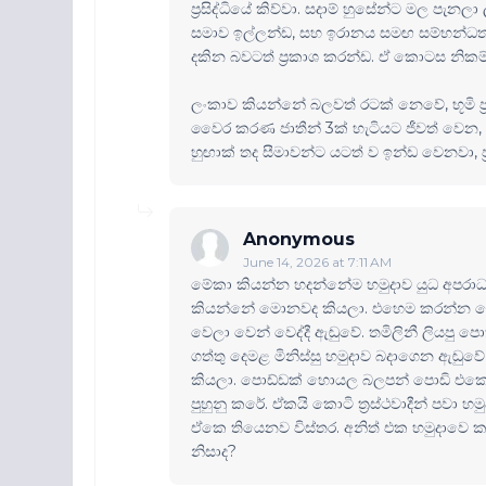
ප්‍රසිද්ධියේ කිව්වා. සදාම් හුසේන්ට මල පැ
සමාව ඉල්ලන්ඩ, සහ ඉරානය සමඟ සම්භන්ධතා 
දකින බවටත් ප්‍රකාශ කරන්ඩ. ඒ කොටස නිකම්
ලංකාව කියන්නේ බලවත් රටක් නෙවේ, භූමි ප්
වෛර කරණ ජාතීන් 3ක් හැටියට ජීවත් වෙන,
හුඟාක් තද සීමාවන්ට යටත් ව ඉන්ඩ වෙනවා,
Anonymous
June 14, 2026 at 7:11 AM
මේකා කියන්න හදන්නේම හමුදාව යුධ අපරා
කියන්නේ මොනවද කියලා. එහෙම කරන්න නෙමේ 
වෙලා වෙන් වෙද්දී ඇඬුවේ. තමිලිනී ලියපු 
ගත්තු දෙමළ මිනිස්සු හමුදාව බදාගෙන ඇඬු
කියලා. පොඩ්ඩක් හොයල බලපන් පොඩි එක
පුහුනු කරේ. ඒකයි කොටි ත්‍රස්ථවාදීන් පවා 
ඒකෙ තියෙනව විස්තර. අනිත් එක හමුදාවෙ කෑ
නිසාද?