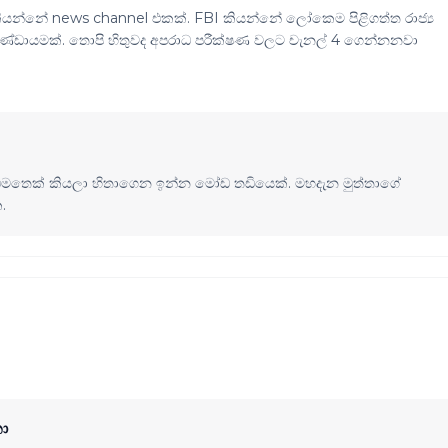
ියන්නේ news channel එකක්. FBI කියන්නේ ලෝකෙම පිළිගත්ත රාජ්‍ය
කණ්ඩායමක්. තොපි හිතුවද අපරාධ පරීක්ෂණ වලට චැනල් 4 ගෙන්නනවා
්ධිමතෙක් කියලා හිතාගෙන ඉන්න මෝඩ තඩියෙක්. මහදැන මුත්තාගේ
.
ා