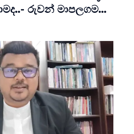
.- රුවන් මාපලගම...