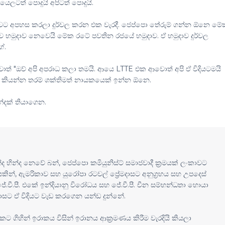
යෙලටත් පොදුයි අපිටත් පොදුයි.
ට අපහස කරලා දුර්වල කරන එක වැරදී. ජෙප්පො තේරුම් ගන්න ඕනෙ මේ
 හමුදාව නෙවෙයි මේක රටේ පවතින රජයේ හමුදාව. ඒ හමුදාව දුර්වල
ේ.
ත් "ඔව් අපි අපරාධ කලා තමයි. ආයෙ LTTE එක ආවොත් අපි ඒ විදියටමයි
ා කියන්න තරම් ශක්තිමත් නායකයෙක් ඉන්න ඕනෙ.
්දක් තියාගෙන.
ද හින්ද නෙවේ බන්, ජෙප්පො කමියුනිස්ට් සමාජවාදී ක්‍රමයක් ලංකාවට
යකින්, ඇමරිකාව සහ යුරෝපා රටවල් ප්‍රේමදාසට අනුග්‍රහය සහ උපදෙස්
 ජේ.වී.පී. එකේ ඉන්දියානු විරෝධය සහ ජේ.වී.පී. චීන සම්භන්ධතා හොයා
ේමදාසට ඒ විදියට වැඩ කරගෙන යන්ඩ දුන්නේ.
 එකට ගිහින් ඉරාකය විසින් ඉරානය ආක්‍රමණය කිරීම වැරදියි කියලා