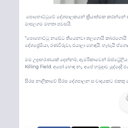
පොහොට්ටුවේ දේශපාලකයන් ක්‍රියාත්මක කරන්නේ තලග
මාපලගම මහතා පවසයි.
"පොහොට්ටු නඩේට තියෙනවා තලගොයි කබරගොයි න්
දේශප්‍රේමියා, රණවිරුවා, එයාලා හොඳයි. හැබැයි ඒගොල
මම උදාහරණයක් දෙන්නම්, ඇමරිකාවෙන් ඕස්ට්‍රේලියාවෙ
Killing Field. අපෝ හොඳ නෑ. අපේ හමුදාව යුද්දෙදි
සිරස නාලිකාවේ සිරස දේශපාලන සංවාදයකට එකතු 