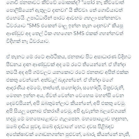
ගොවි ජනතාවට කිව්වේ මොකක්ද? "පෝර නෑ කිව්වොත්
පොලිසියෙන් ඇතුලට දානවා" යි කිව්වා. තේ ගොවියාටත්
එහෙමයි. උපාධිධාරීන් පාරට ආවහම ගහලා පන්නනවා.
ධීවරයාට "SMS එකෙන් මාලු ඉන්න තැන දෙනවා" කියපු
ආණ්ඩුව අද තෙල් ටික ගහගෙන SMS එකක් ගහන්නවත්
විදිහක් නෑ ධීවරයාට.
​ඒ තැනට මේ රටේ ආර්ථිකය, ජනතාව පිට අසාධාරණ විදිහට
පීඩනය දාන ආණ්ඩුවක් අද මේ රටේ තියෙන්නේ. ඒ හින්දා
තමයි අද අපි ගම්වලට යනකොට රටේ ජනතාව අපිත් එක්ක
එකතු වෙන්නේ. අත්වැල් බැඳගන්නේ. ඒ හින්දා මගේ
ආදරණීය අම්මේ, තාත්තේ, සහෝදරා, සහෝදරී, මිත්‍රවරුනි,
මෙතන ඉන්න අය, ජීවත් වෙන්න වෙහෙස මහන්සි වෙන
දෙමව්පියන්, අපි ඔබතුමන්ලාට කියන්නේ, අපි එකතු වෙමු.
අපි සියලු දෙනාම ඒකරාශී වෙමු, අපි දැවැන්ත බලවේගයක්
හදමු මේ මහපොළොවට ගැලපෙන. මහපොළොව හඳුනන,
ඔබේ දාඩිය සුවඳ, ඔබේ දරුවාගේ හෙට දවස පිළිබඳව
අපේක්ෂාවක් ගොඩනගන්න පුළුවන්, බොරු කියන්නේ නැති,