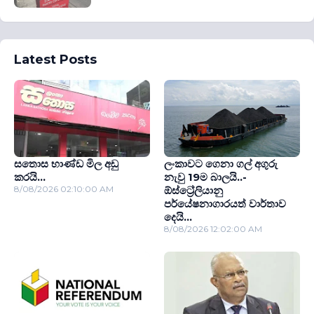
Latest Posts
සතොස භාණ්ඩ මිල අඩු
ලංකාවට ගෙනා ගල් අගුරු
කරයි...
නැවු 19ම බාලයි..-
8/08/2026 02:10:00 AM
ඕස්ට්‍රේලියානු
පර්යේෂනාගාරයත් වාර්තාව
දෙයි...
8/08/2026 12:02:00 AM