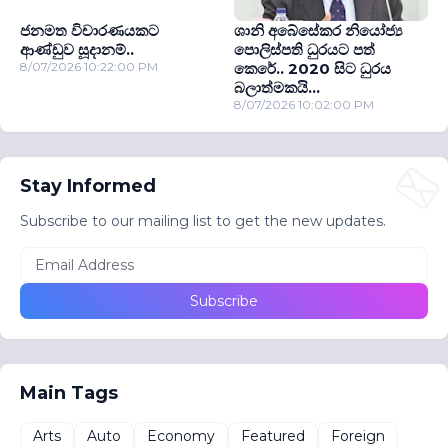
ජනමත විචාරණයකට
ශානි අබේසේකර නියෝජ්‍ය
ආණ්ඩුව සූදානම්..
පොලිස්පති ධුරයට පත්
8/07/2026 10:22:00 PM
කෙරේ.. 2020 සිට ධුරය
බලාත්මකයි...
8/07/2026 10:02:00 PM
Stay Informed
Subscribe to our mailing list to get the new updates.
Main Tags
Arts
Auto
Economy
Featured
Foreign