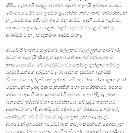
කිරීම ගැන අපි සතුටු වෙන්න ඕනේ. හැබැයි අවාසනාවකට
මේ අයට මේවයේ උපරිම ප්‍රයෝජන ගන්න තාම තේරෙන්නේ
නෑ. මේවයේ ප්‍රතිලාභ ගමේ ජනතාවට, දෙනියායේ දරුවාට,
කොටපොළ දරුවාට ලබා දෙන්න පුළුවන් සැලැස්මක් අද
ආණ්ඩුවට නෑ. ඒ දැක්ම ආණ්ඩුවට නෑ.
​අධිවේගී මාර්ගය හැදුවහම බල්ලන්ට බලල්ලුන්ට පාර මාරු
වෙන්න බැහැයි කියපු නායකයෙක් අද ඉන්නේ. එහෙම
නායකයෙක්ට මේ සංවර්ධන ව්‍යාපෘතිවල ප්‍රතිලාභ ගම්වල
දෙමාපියන්ගේ දරුවන්ට ලබා දෙන්න පුළුවන් දැක්මක්
තියෙනවද නැද්ද කියන ප්‍රශ්නය අපි ඔවුන්ගෙන් අහලා වැඩක්
වෙන්නේ නෑ. අද එක පැත්තකින් මහා සංඝරත්නයට අපහස
කරනවා.ආගමික නායකයෝ විවේචනය කරද්දී, ඉලක්ක
සහගතව ගරුතර මහා සංඝරත්නයේ, සම්බුද්ධ ශාසනයට
අගෞරව කරද්දී, ආණ්ඩුවේ දේශපාලන ව්‍යාපාරය ඇතුළේ,
ආණ්ඩුවේ ජේ.වී.පී. එකේ දේශපාලන දැක්ම ඇතුළේ,
ආගමෙන් දහමෙන් දරුවෝ ඈත් කරලා තමන්ගේ දේශපාලන
ව්‍යාපාරයේ න්‍යාය පත්‍රය උපරිම ක්‍රියාත්මක කරන්න ආණ්ඩුව