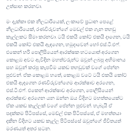
උත්සාහ කරනවා.
​මං දැක්කා එක නිලධාරියෙක්, ලංකාවේ ප්‍රධාන පෙළේ
නිලධාරියෙක්, රණවිරුවන්ගේ මෙඩල් එක ගැන තහඩු
කෑල්ලකට සීමා කරනවා. ටයි එකයි කෝට් එකයි දාගෙන, ටයි
එකයි කෝට් එකයි ඇඳගෙන, හමුදාවෙන් හෝ එස්.ටී.එෆ්.
එකෙන් හරි පොලීසියෙන් ආරක්ෂක භටයොත් අරගෙන
කොළඹ අවට ඇවිදින මහත්වරුන්ට ඔවුන් ලබපු අභිමානය
සහ ඔවුන් කරපු කැපවීම යකඩ තහඩුවක් වගේ පේන්න
පුළුවන්. ඒක කොළඹ හතේ, කොළඹ වටේ ටයි එකයි කෝට්
එකයි ඇඳගෙන රණවිරුවන්ගෙම ආරක්ෂාව අරගෙන,
එස්.ටී.එෆ්. එකෙන් ආරක්ෂාව අරගෙන, පොලීසියෙන්
ආරක්ෂාව අරගෙන යන ඔන්න ඔය විදිහට මහත්තයෙක්ට
ඒක යකඩ කෑල්ලක් වගේ පේන්න පුළුවන්. හැබැයි ඒ
පදක්කම පිටිපස්සේ, මෙඩ්ල් එක පිටිපස්සේ, ඒ මහත්තයා
දකින විදිහට යකඩ කෑල්ල පිටිපස්සේ ඔවුන්ගේ ජීවිතයත්
මරණයත් අතර සටන.