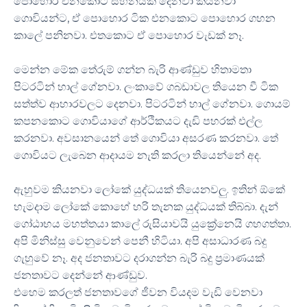
පොහොර එනකොට සහනයක් දෙනවා කියනවා
ගොවියන්ට, ඒ පොහොර ටික එනකොට පොහොර ගහන
කාලේ පනිනවා. එතකොට ඒ පොහොර වැඩක් නෑ.
​මෙන්න මේක තේරුම් ගන්න බැරි ආණ්ඩුව හිතාමතා
පිටරටින් හාල් ගේනවා. ලංකාවේ ගබඩාවල තියෙන වී ටික
සත්ත්ව ආහාරවලට දෙනවා. පිටරටින් හාල් ගේනවා. ගොයම්
කපනකොට ගොවියාගේ ආර්ථිකයට දැඩි පහරක් එල්ල
කරනවා. අවසානයෙන් තේ ගොවියා අසරණ කරනවා. තේ
ගොවියට ලැබෙන ආදායම නැති කරලා තියෙන්නේ අද.
​ඇහුවම කියනවා ලෝකේ යුද්ධයක් තියෙනවලු. ඉතින් ඕකේ
හැමදාම ලෝකේ කොහේ හරි තැනක යුද්ධයක් තිබ්බා. දැන්
ගෝඨාභය මහත්තයා කාලේ රුසියාවයි යුක්‍රේනෙයි ගහගත්තා.
අපි මිනිස්සු වෙනුවෙන් පෙනී හිටියා. අපි අසාධාරණ බදු
ගැහුවේ නෑ. අද ජනතාවට දරාගන්න බැරි බදු ප්‍රමාණයක්
ජනතාවට දෙන්නේ ආණ්ඩුව.
​එහෙම කරලත් ජනතාවගේ ජීවන වියදම වැඩි වෙනවා