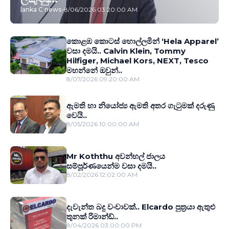
lanka C news
-
8/06/2026 03:20:00 AM
කොළඹ කොටස් හොල්ලමින් ‘Hela Apparel’
වසා දමයි.. Calvin Klein, Tommy
Hilfiger, Michael Kors, NEXT, Tesco
මහන්නේ ඔවුන්..
8/07/2026 09:20:00 AM
ඇමති හා නියෝජ්‍ය ඇමති අතර ගැටුමක් දරුණු
වෙයි..
8/05/2026 10:00:00 AM
Mr Koththu අවන්හල් ජාලය
සම්පූර්ණයෙන්ම වසා දමයි..
8/02/2026 12:02:00 AM
දැවැන්ත බදු වංචාවක්.. Elcardo පුත‍්‍රයා ඇතුළු
තුනක් රිමාන්ඩ්..
8/04/2026 03:00:00 PM