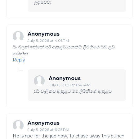
උදාවේවා.
Anonymous
July 5, 2026 at 4:01 PM
මං බලන් ඉන්නේ සර් ඇතුළට යනකම් ලිමිනිගෙ බඩ උඩ
නගින්න
Reply
Anonymous
July 6, 2026 at 6:45 AM
සර් වැලිකඩ ඇතුළට මම ලිමිනිගේ ඇතුළට
Anonymous
July 5, 2026 at 6:05 PM
He is ripe for the job now. To chase away this bunch