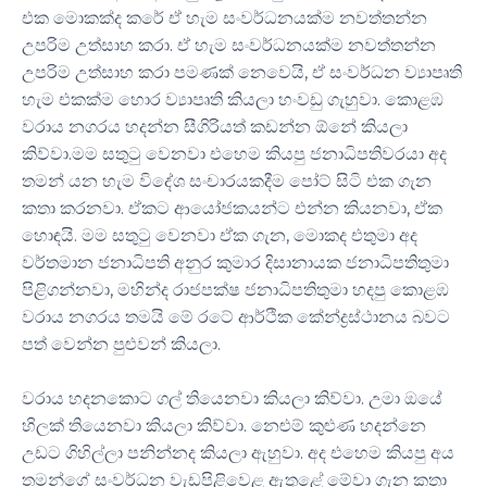
එක මොකක්ද කරේ ඒ හැම සංවර්ධනයක්ම නවත්තන්න
උපරිම උත්සාහ කරා. ඒ හැම සංවර්ධනයක්ම නවත්තන්න
උපරිම උත්සාහ කරා පමණක් නෙවෙයි, ඒ සංවර්ධන ව්‍යාපෘති
හැම එකක්ම හොර ව්‍යාපෘති කියලා හංවඩු ගැහුවා. කොළඹ
වරාය නගරය හදන්න සීගිරියත් කඩන්න ඕනේ කියලා
කිව්වා.මම සතුටු වෙනවා එහෙම කියපු ජනාධිපතිවරයා අද
තමන් යන හැම විදේශ සංචාරයකදීම පෝට් සිටි එක ගැන
කතා කරනවා. ඒකට ආයෝජකයන්ට එන්න කියනවා, ඒක
හොඳයි. මම සතුටු වෙනවා ඒක ගැන, මොකද එතුමා අද
වර්තමාන ජනාධිපති අනුර කුමාර දිසානායක ජනාධිපතිතුමා
පිළිගන්නවා, මහින්ද රාජපක්ෂ ජනාධිපතිතුමා හදපු කොළඹ
වරාය නගරය තමයි මේ රටේ ආර්ථික කේන්ද්‍රස්ථානය බවට
පත් වෙන්න පුළුවන් කියලා.
​වරාය හදනකොට ගල් තියෙනවා කියලා කිව්වා. උමා ඔයේ
හිලක් තියෙනවා කියලා කිව්වා. නෙළුම් කුළුණ හදන්නෙ
උඩට ගිහිල්ලා පනින්නද කියලා ඇහුවා. අද එහෙම කියපු අය
තමන්ගේ සංවර්ධන වැඩපිළිවෙළ ඇතුළේ මේවා ගැන කතා