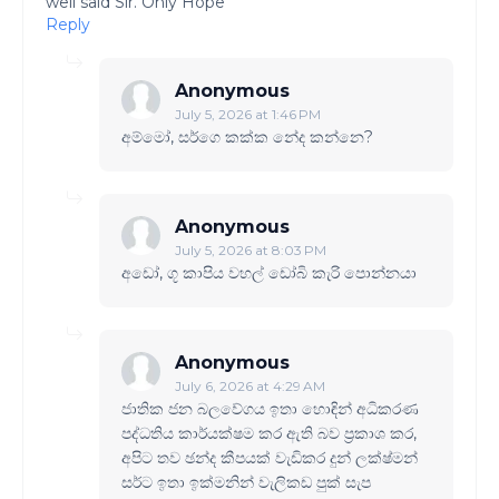
well said Sir. Only Hope
Reply
Anonymous
July 5, 2026 at 1:46 PM
අම්මෝ, සර්ගෙ කක්ක නේද කන්නෙ?
Anonymous
July 5, 2026 at 8:03 PM
අඩෝ, ගූ කාපිය වහල් ඩෝබි කැරි පොන්නයා
Anonymous
July 6, 2026 at 4:29 AM
ජාතික ජන බලවේගය ඉතා හොඳින් අධිකරණ
පද්ධතිය කාර්යක්ෂම කර ඇති බව ප්‍රකාශ කර,
අපිට තව ඡන්ද කීපයක් වැඩිකර දුන් ලක්ෂ්මන්
සර්ට ඉතා ඉක්මනින් වැලිකඩ පුක් සැප