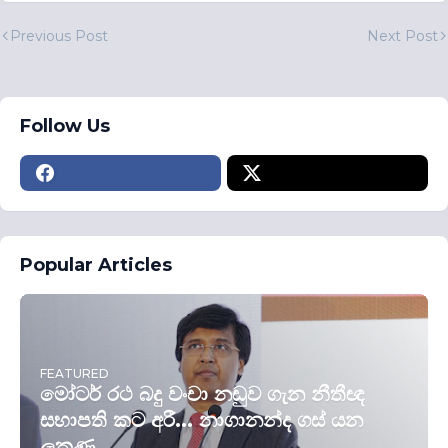
Previous Post
Next Post
Follow Us
Popular Articles
FEATURED
මෝටර් රථ බදු වංචා නඩුව ගැන නීතීඥ
සභාපති කට අරී... නාගානන්ද ගස් යන
ලකුණු...