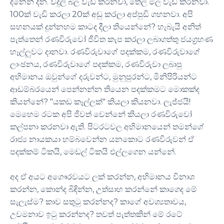
දිනෙන් දින. විදුලි බිල වැඩි කරනවා, තෙල් මිල වැඩි කරනවා.
100ක් වැඩි කරලා 20ක් අඩු කරලා අප්පුඩි ගහනවා. ​අපි
සහනයක් දුන්නහම කාටද දීලා තියෙන්නේ? හැබැයි අනිත්
පැත්තෙන් රණවිරුවෝ ජීවිත කැප කරලා ලබාගත්තු ජයග්‍රහණ
හෑල්ලුවට දානවා. රණවිරුවාගේ පදක්කම, රණවිරුවාගේ
ලාංඡනය, රණවිරුවාගේ පදක්කම, රණවිරුවා ලබාපු
අභිමානය ඔවුන්ගේ දරුවන්ට, මුනුපුරන්ට, මිනිපිරියන්ට
ආඩම්බරයෙන් පෙන්නන්න තියෙන පදක්කමට මොකක්ද
කියන්නේ? "යකඩ කෑල්ලක්" කියලා කියනවා. ලැජ්ජයි!
මෙහෙම රටක අපි ජීවත් වෙන්නේ කියලා රණවිරුවෝ
කල්පනා කරනවා ඇති. පිටරටවල අභිමානයෙන් තමන්ගේ
රාජ්‍ය නායකයා හම්බවෙන්න යනකොට රණවිරුවන් ඒ
පදක්කම් ටිකයි, මෙඩල් ටිකයි එල්ලගෙන යන්නේ.
​අද ඒ අයට අගෞරවයට ලක් කරන්න, අභිමානය විනාශ
කරන්න, කොන්ද බිඳින්න, උත්සාහ කරන්නේ කාගෙද මේ
සැලැස්ම? කාව සතුටු කරන්නද? කාගේ අවශ්‍යතාවය,
උවමනාව ඉටු කරන්නද? තවත් පැත්තකින් මේ රටේ