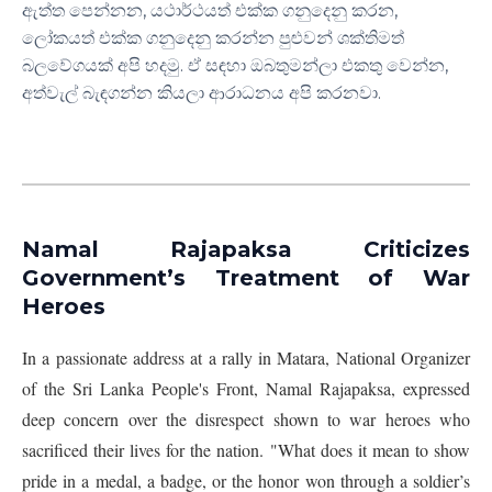
ඇත්ත පෙන්නන, යථාර්ථයත් එක්ක ගනුදෙනු කරන,
ලෝකයත් එක්ක ගනුදෙනු කරන්න පුළුවන් ශක්තිමත්
බලවේගයක් අපි හදමු. ඒ සඳහා ඔබතුමන්ලා එකතු වෙන්න,
අත්වැල් බැඳගන්න කියලා ආරාධනය අපි කරනවා.
Namal Rajapaksa Criticizes
Government’s Treatment of War
Heroes
In a passionate address at a rally in Matara, National Organizer
of the Sri Lanka People's Front, Namal Rajapaksa, expressed
deep concern over the disrespect shown to war heroes who
sacrificed their lives for the nation. "What does it mean to show
pride in a medal, a badge, or the honor won through a soldier’s