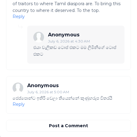
of traitors to where Tamil diaspora are. To bring this
country to where it deserved. To the top.
Reply
Anonymous
July 6, 2026 at 4:30 AM
එයා වැලිකඩ ටොප් එකට මම ලිමිනිගේ ටොප්
එකට
Anonymous
July 6, 2026 at 5:00 AM
ජෙප්පොන්ට ඉතිරි වෙලා තියෙන්නේ කුණුහරුප විතරයි
Reply
Post a Comment