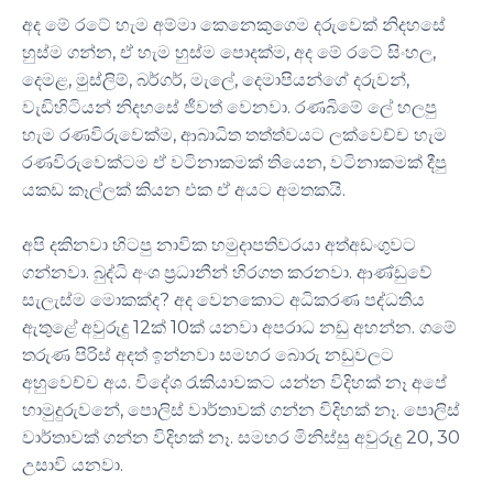
​අද මේ රටේ හැම අම්මා කෙනෙකුගෙම දරුවෙක් නිදහසේ
හුස්ම ගන්න, ඒ හැම හුස්ම පොදක්ම, අද මේ රටේ සිංහල,
දෙමළ, මුස්ලිම්, බර්ගර්, මැලේ, දෙමාපියන්ගේ දරුවන්,
වැඩිහිටියන් නිදහසේ ජීවත් වෙනවා. රණබිමේ ලේ හලපු
හැම රණවිරුවෙක්ම, ආබාධිත තත්ත්වයට ලක්වෙච්ච හැම
රණවිරුවෙක්ටම ඒ වටිනාකමක් තියෙන, වටිනාකමක් දීපු
යකඩ කෑල්ලක් කියන එක ඒ අයට අමතකයි.
​අපි දකිනවා හිටපු නාවික හමුදාපතිවරයා අත්අඩංගුවට
ගන්නවා. බුද්ධි අංශ ප්‍රධානීන් හිරගත කරනවා. ආණ්ඩුවේ
සැලැස්ම මොකක්ද? අද වෙනකොට අධිකරණ පද්ධතිය
ඇතුළේ අවුරුදු 12ක් 10ක් යනවා අපරාධ නඩු අහන්න. ගමේ
තරුණ පිරිස් අදත් ඉන්නවා සමහර බොරු නඩුවලට
අහුවෙච්ච අය. විදේශ රැකියාවකට යන්න විදිහක් නෑ අපේ
හාමුදුරුවනේ, පොලිස් වාර්තාවක් ගන්න විදිහක් නෑ. පොලිස්
වාර්තාවක් ගන්න විදිහක් නෑ. සමහර මිනිස්සු අවුරුදු 20, 30
උසාවි යනවා.