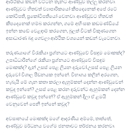
ආර්ථිකය කඩන් වට්ටන තැනට ආණ්ඩුව තල්ලු කරනවා.
ආණ්ඩුවට හිතවත් ව්‍යාපාරිකයෝ කීපදෙනෙක් අපේ රටේ
කෝටිපති, ප්‍රකෝටිපතියෝ වෙනවා. ආණ්ඩුවට හිතවත්
කීපදෙනෙක් හම්බ කරගන්න, ගමේ අහිංසක කඩමණ්ඩියේ
ඉන්න කඩේ වෙළඳාම් කරගෙන, බුලත් විටක් විකුණගෙන
අසාධාරණ බදු ගෙවලා ආර්ථික වශයෙන් කඩන් වැටෙනවා.
​තරුණයාගේ විරැකියා ප්‍රශ්නයට ආණ්ඩුවේ විසඳුම මොකක්ද?
උපාධිධාරීන්ගේ රැකියා ප්‍රශ්නයට ආණ්ඩුවේ විසඳුම
මොකක්ද? දැන් උසස් පෙළ ලියන දරුවෝ.උසස් පෙළ ලියන
දරුවෝ විශාල පීඩනයක ඉන්නේ. විභාගය කලින් අරගෙන,
හැබැයි මේ ගැන කතා කරලා ඇහුම්කන් දෙන්න ආණ්ඩුවෙන්
කවුද ඉන්නේ? උසස් පෙළ කරන දරුවන්ට ඇහුම්කන් දෙන්න
ආණ්ඩුවේ කවුද ඉන්නේ? ඒ ඇහුම්කන් දීලා ඒ ළමයි
වෙනුවෙන් පෙනී ඉන්නේ කවුද?
​අවසානයේ මොකක්ද මගේ ආදරණීය අම්මේ, තාත්තේ,
ආණ්ඩුව මර්ධනය වගේම ජනතාවට තර්ජනය කරනවා.