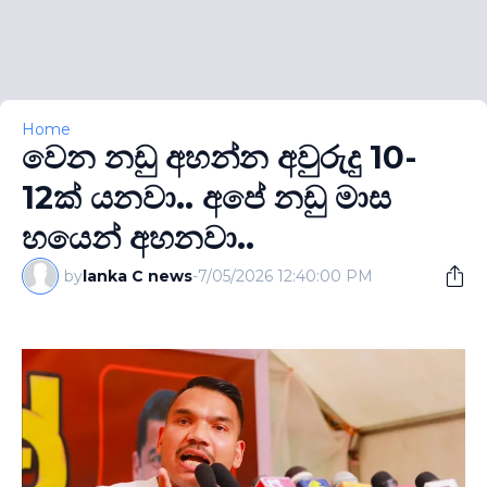
Home
වෙන නඩු අහන්න අවුරුදු 10-
12ක් යනවා.. අපේ නඩු මාස
හයෙන් අහනවා..
by
lanka C news
-
7/05/2026 12:40:00 PM