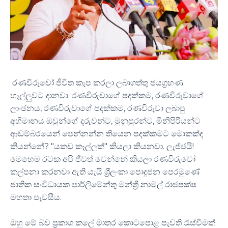
රණවිරුවෝ ජීවිත කැප කරලා ලබාගත්තු ජයග්‍රහණ
හෑල්ලුවට දානවා. රණවිරුවාගේ පදක්කම, රණවිරුවාගේ
ලාංඡනය, රණවිරුවාගේ පදක්කම, රණවිරුවා ලබාපු
අභිමානය ඔවුන්ගේ දරුවන්ට, මුනුපුරන්ට, මිනිපිරියන්ට
ආඩම්බරයෙන් පෙන්නන්න තියෙන පදක්කමට මොකක්ද
කියන්නේ? "යකඩ කෑල්ලක්" කියලා කියනවා. ලැජ්ජයි!
මෙහෙම රටක අපි ජීවත් වෙන්නේ කියලා රණවිරුවෝ
කල්පනා කරනවා ඇති යැයි ශ්‍රීලංකා පොදුජන පෙරමුණේ
ජාතික සංවිධායක පාර්ලිමේන්තු මන්ත්‍රී නාමල් රාජපක්ෂ
මහතා පැවසීය.
ඔහු මේ බව ප්‍රකාශ කලේ මාතර කොටපොළ පැවති රැස්වීමක්