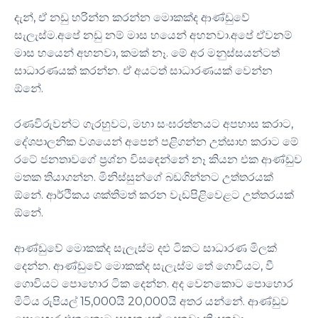
​දැන්, ඒ නඩු හරින්න කරන්න මොකක්ද ආණ්ඩුවේ
සැලැස්ම.අපේ නඩු නම් මාස හයෙන් අහනවා.අපේ ඒවනම්
මාස හයෙන් අහනවා, කමක් නෑ. මේ අර මනුස්සයන්ටත්
සාධාරණයක් කරන්න. ඒ අයටත් සාධාරණයක් වෙන්න
ඕනේ.
​රණවිරුවන්ට ගැරහුවට, මහා සංඝරත්නයට අපහාස කරාට,
දේශපාලනික වශයෙන් අපෙන් පළිගන්න උත්සාහ කරාට මේ
රටේ ජනතාවගේ ප්‍රශ්න විසඳෙන්නේ නෑ කියන එක ආණ්ඩුව
මතක තියාගන්න. මිනිස්සුන්ගේ බඩගින්නට උත්තරයක්
ඕනේ. ආර්ථිකය ශක්තිමත් කරන වැඩපිළිවෙළට උත්තරයක්
ඕනේ.
​ආණ්ඩුවේ මොකක්ද සැලැස්ම දළු ටිකට සාධාරණ මිලක්
දෙන්න. ආණ්ඩුවේ මොකක්ද සැලැස්ම තේ ගොවියට, වී
ගොවියට පොහොර ටික දෙන්න. අද වෙනකොට පොහොර
මිටිය රුපියල් 15,000යි 20,000යි අතර යන්නේ. ආණ්ඩුව