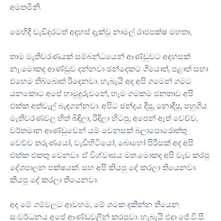
අමතමිනි.
මෙහිදී වැඩිදුරටත් අදහස් දැක්වූ නාමල් රාජපක්ෂ මහතා,
තාම මැතිවරණයක් සම්බන්ධයෙන් ආණ්ඩුවට අදහසක්
නෑ.මොකද ආණ්ඩුව දන්නවා ඡන්දෙකට ගියොත්, පළාත් සභා
එහෙම තිබ්බොත් රිදෙනවා. හැබැයි අද අපි ගමෙන් ගමට
යනකොට අපේ හාමුදුරුවනේ, හැම ගමකම ජනතාව අපි
එක්ක අත්වැල් බැඳගන්නවා. අපිට ඡන්දය දීපු, නොදීපු, පහුගිය
මැතිවරණවල හිත් බිඳිලා, රිදිලා හිටපු, අපෙන් ඈත් වෙච්ච,
වර්තමාන ආණ්ඩුවෙන් යම් වෙනසක් බලාපොරොත්තු
වෙච්ච තරුණයෝ, වැඩිහිටියෝ, බොහෝ පිරිසක් අද අපි
එක්ක එකතු වෙනවා. ඒ විශ්වාසය මත.මොකද අපි වැඩ කරපු
දේශපාලන පක්ෂයක්. සහ අපි කියපු දේ කරලා තියෙනවා.
කියපු දේ කරලා තියෙනවා.
​අද මේ ගම්වලට ආවහම, මේ ගමක දකින්න තියෙන
සංවර්ධනය අපේ ආණ්ඩුවලින් කරපුවා. හැබැයි එදා ජේ.වී.පී.