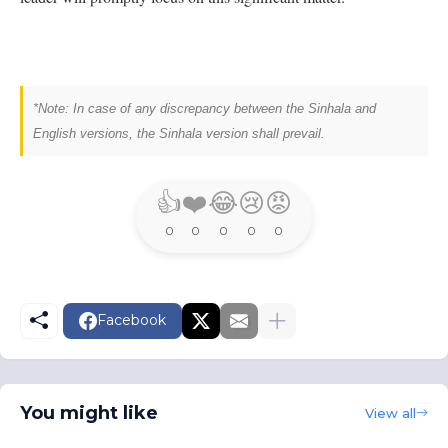
*Note: In case of any discrepancy between the Sinhala and
English versions, the Sinhala version shall prevail.
👍
❤️
😂
😢
😡
0
0
0
0
0
Facebook
You might like
View all