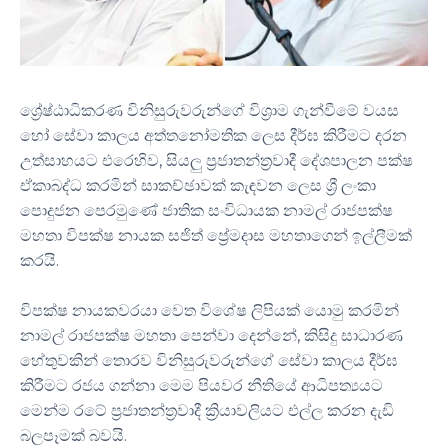
ශ්‍රේෂ්ඨාධිකරණ විනිසුරුවරුන්ගේ විශ්‍රාම ගැන්වීමේ වයස
හෝ සේවා කාලය අත්තනෝමතික ලෙස දීර්ඝ කිරීමට දරන
උත්සාහයට එරෙහිව, සියලු ප්‍රජාතන්ත්‍රවාදී දේශපාලන පක්ෂ
ඒකාබද්ධ කරමින් සාකච්ඡාවක් කැඳවන ලෙස ශ්‍රී ලංකා
පොදුජන පෙරමුණේ ජාතික සංවිධායක නාමල් රාජපක්ෂ
මහතා විපක්ෂ නායක සජිත් ප්‍රේමදාස මහතාගෙන් ඉල්ලීමක්
කරයි.
විපක්ෂ නායකවරයා වෙත විශේෂ ලිපියක් යොමු කරමින්
නාමල් රාජපක්ෂ මහතා පෙන්වා දෙන්නේ, කිසිදු සාධාරණ
හේතුවකින් තොරව විනිසුරුවරුන්ගේ සේවා කාලය දීර්ඝ
කිරීමට රජය ගන්නා මෙම පියවර නීතියේ ආධිපත්‍යයට
මෙන්ම රටේ ප්‍රජාතන්ත්‍රවාදී ක්‍රියාවලියට එල්ල කරන දැඩි
බලපෑමක් බවයි.