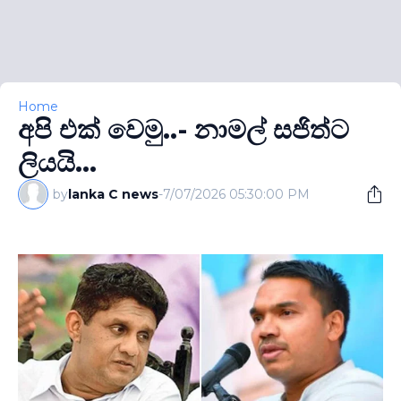
Home
අපි එක් වෙමු..- නාමල් සජිත්ට
ලියයි...
by
lanka C news
-
7/07/2026 05:30:00 PM