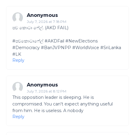
Anonymous
July 7, 2026 at 7:18 PM
පච කොටා ෆේල්. (AKD FAIL)
#පචකොටාෆේල් #AKDFail #NewElections
#Democracy #BanJVPNPP #WorldVoice #SriLanka
#LK
Reply
Anonymous
July 7, 2026 at 8:12 PM
This opposition leader is sleeping. He is
compromised. You can't expect anything useful
from him. He is useless. A nobody
Reply