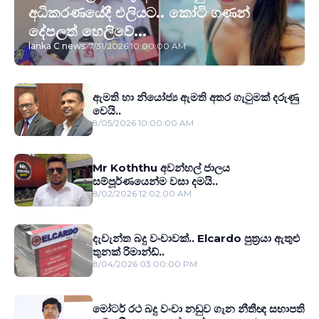
අධිකරණයේදී එලියට.. කෝටි ගණන්
දේපලත් හෙලිවේ...
lanka C news
-
7/31/2026 10:00:00 AM
ඇමති හා නියෝජ්‍ය ඇමති අතර ගැටුමක් දරුණු
වෙයි..
8/05/2026 10:00:00 AM
Mr Koththu අවන්හල් ජාලය
සම්පූර්ණයෙන්ම වසා දමයි..
8/02/2026 12:02:00 AM
දැවැන්ත බදු වංචාවක්.. Elcardo පුත‍්‍රයා ඇතුළු
තුනක් රිමාන්ඩ්..
8/04/2026 03:00:00 PM
මෝටර් රථ බදු වංචා නඩුව ගැන නීතීඥ සභාපති