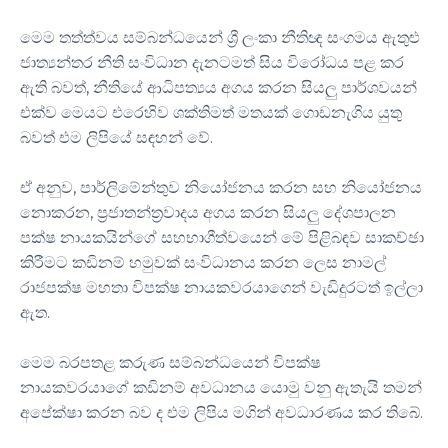
මෙම තත්ත්වය සම්බන්ධයෙන් ශ්‍රී ලංකා නීතිඥ සංගමය ඇතුළු
ජාත්‍යන්තර නීති සංවිධාන දැනටමත් සිය විරෝධය පළ කර
ඇති බවත්, නීතියේ ආධිපත්‍යය අගය කරන සියලු පාර්ශවයන්
එක්ව මෙයට එරෙහිව ශක්තිමත් මතයක් ගොඩනැගිය යුතු
බවත් එම ලිපියේ සඳහන් වේ.
ඒ අනුව, පාර්ලිමේන්තුව නියෝජනය කරන සහ නියෝජනය
නොකරන, ප්‍රජාතන්ත්‍රවාදය අගය කරන සියලු දේශපාලන
පක්ෂ නායකයින්ගේ සහභාගීත්වයෙන් මේ පිළිබඳව සාකච්ඡා
කිරීමට කඩිනම් හමුවක් සංවිධානය කරන ලෙස නාමල්
රාජපක්ෂ මහතා විපක්ෂ නායකවරයාගෙන් වැඩිදුරටත් ඉල්ලා
ඇත.
මෙම බරපතළ කරුණ සම්බන්ධයෙන් විපක්ෂ
නායකවරයාගේ කඩිනම් අවධානය යොමු වනු ඇතැයි තමන්
අපේක්ෂා කරන බව ද එම ලිපිය මගින් අවධාරණය කර තිබේ.