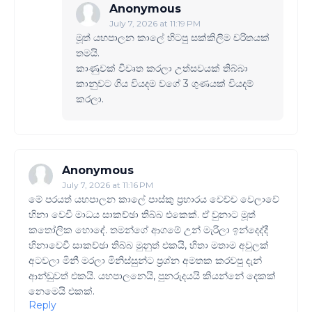
Anonymous
July 7, 2026 at 11:19 PM
මූත් යහපාලන කාලේ හිටපු සක්කිලිම චරිතයක්
තමයි.
කාණුවක් විවෘත කරලා උත්සවයක් තිබ්බා
කානුවට ගිය වියදම වගේ 3 ගුණයක් වියදම්
කරලා.
Anonymous
July 7, 2026 at 11:16 PM
මේ පරයත් යහපාලන කාලේ පාස්කු ප්‍රහාරය වෙච්ච වෙලාවේ
හිනා වෙවී මාධය සාකච්ඡා තිබ්බ එකෙක්. ඒ වුනාට මූත්
ක‍තෝලික හොඳේ. තමන්ගේ ආගමේ උන් මැරිලා ඉන්දෙද්දී
හිනාවෙවී සාකච්ඡා තිබ්බ මුනුත් එකයි, හිතා මතාම අවුලක්
අටවලා මිනී මරලා මිනිස්සුන්ට ප්‍රශ්න අමතක කරවපු දැන්
ආන්ඩුවත් එකයි. යහපාලනෙයි, පුනරුදයයි කියන්නේ දෙකක්
නෙමෙයි එකක්.
Reply