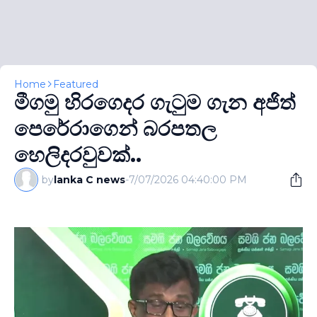
Home
Featured
මීගමු හිරගෙදර ගැටුම ගැන අජිත්
පෙරේරාගෙන් බරපතල
හෙලිදරවුවක්..
by
lanka C news
-
7/07/2026 04:40:00 PM