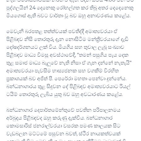
පුද්ගලයින් 24 දෙනෙකු රෝහල්ගත කර තිබූ අතර දෙදෙනෙකු
මියගොස් ඇති බවට වාර්තා වූ බව ඔහු අනාවරණය කළේය.
මෙවැනි බරපතළ තත්ත්වයක් පවතිද්දී අමාත්‍යවරයා ඒ
පිළිබඳව නිසි තොරතුරු දැන නොසිටීම මන්ත්‍රීවරයාගේ දැඩි
දෝෂදර්ශනයට ලක් විය. මියගිය සහ තුවාල ලැබූ සංඛ්‍යාව
පිළිබඳව මාධ්‍ය විමසූ අවස්ථාවේදී, "තමන් පසුගිය පැය දෙක
තුළ සමාජ මාධ්‍ය බැලුවේ නැති නිසා ඒ ගැන දන්නේ නැතැයි"
අමාත්‍යවරයා පැවසීම හාස්‍යජනක සහ වගකීම් විරහිත
ප්‍රකාශයක් බව අජිත් පී. පෙරේරා මහතා පෙන්වා දුන්නේය.
බන්ධනාගාරය තුළ සිදුවන දේ පිළිබඳව අමාත්‍යවරයාට රියල්
ටයිම් තොරතුරු ලැබිය යුතු බව ඔහු අවධාරණය කළේය.
බන්ධනාගාර දෙපාර්තමේන්තුවේ පවතින පරිපාලනමය
අර්බුදය පිළිබඳවද ඔහු කරුණු දැක්වීය. බන්ධනාගාර
කොමසාරිස් ජනරාල්වරයා වසරක පමණ කාලයක සිට
වැඩබලන මට්ටමේ පසුවන බවත්, ස්ථිර නායකත්වයක්