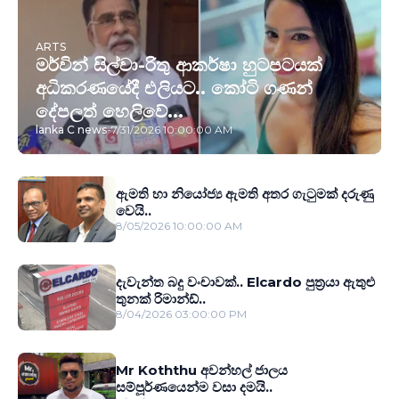
ARTS
මර්වින් සිල්වා-රිතු ආකර්ෂා හුටපටයක්
අධිකරණයේදී එලියට.. කෝටි ගණන්
දේපලත් හෙලිවේ...
lanka C news
-
7/31/2026 10:00:00 AM
ඇමති හා නියෝජ්‍ය ඇමති අතර ගැටුමක් දරුණු
වෙයි..
8/05/2026 10:00:00 AM
දැවැන්ත බදු වංචාවක්.. Elcardo පුත‍්‍රයා ඇතුළු
තුනක් රිමාන්ඩ්..
8/04/2026 03:00:00 PM
Mr Koththu අවන්හල් ජාලය
සම්පූර්ණයෙන්ම වසා දමයි..