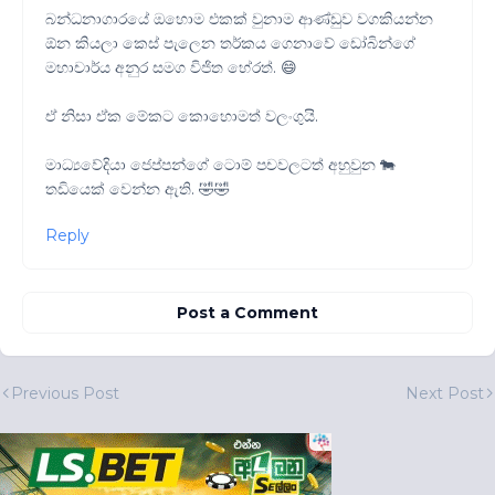
බන්ධනාගාරයේ ඔහොම එකක් වුනාම ආණ්ඩුව වගකියන්න
ඕන කියලා කෙස් පැලෙන තර්කය ගෙනාවේ ඩෝබින්ගේ
මහාචාර්ය අනුර සමග විජිත හේරත්. 😄
ඒ නිසා ඒක මේකට කොහොමත් වලංගුයි.
මාධ්‍යවේදියා ජෙප්පන්ගේ ටොම් පචවලටත් අහුවුන 🐄
තඩියෙක් වෙන්න ඇති. 🤣🤣
Reply
Post a Comment
Previous Post
Next Post