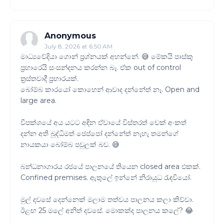
Anonymous
July 8, 2026 at 6:50 AM
මාධ්‍යවේදියා ගොන් ප්‍රශ්නයක් අහන්නේ. 😅 මේකයි පාස්කු
ප්‍රහාරෙයි සංසන්දනය කරන්න බෑ. ඒක out of control
ත්‍රස්තවාදී ප්‍රහාරයක්.
බෝම්බ කාරයෝ කොහෙන් ආවාද දන්නේත් නෑ. Open and
large area.
විපක්ශයේ අය යටට අඳින ඒවායේ විස්තරත් චෙක් අංකත්
දන්න අති බුද්ධිමත් ජෙප්පෝ දන්නේත් නැහැ තමන්ගේ
නායකයා බෝම්බ පවුලක් බව. 😅
බන්ධනාගාරය රජයේ පාලනයේ තියෙන closed area එකක්.
Confined premises. ඇතුලේ ඉන්නේ නිරායුධ රැඳවියෝ.
මුල් දවසේ දෙන්නෙක් මලාම තත්වය පාලනය කලා කිව්වා.
ඊළඟ 25 මලේ අනිත් දවසේ. මොකක්ද පාලනය කලේ? 😂