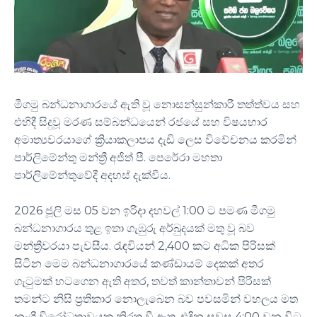
මීගමු බන්ධනාගාරයේ ඇති වූ නොසන්සුන්කාරී තත්ත්වය සහ
එහිදී සිදුවූ මරණ සම්බන්ධයෙන් රජයේ සහ විෂයභාර
අමාත්‍යවරයාගේ ක්‍රියාකලාපය දැඩි ලෙස විවේචනය කරමින්
පාර්ලිමේන්තු මන්ත්‍රී අජිත් පී. පෙරේරා මහතා
පාර්ලිමේන්තුවේදී අදහස් දැක්වීය.
2026 ජූලි මස 05 වන ඉරිදා දහවල් 1:00 ට පමණ මීගමු
බන්ධනාගාරය තුළ ඉතා ගැඹුරු අර්බුදයක් මතු වූ බව
මන්ත්‍රීවරයා පැවසීය. රැඳවියන් 2,400 කට අධික පිරිසක්
සිටින මෙම බන්ධනාගාරයේ කණ්ඩායම් දෙකක් අතර
ගැටුමක් හටගෙන ඇති අතර, තවත් කාන්තාවන් පිරිසක්
තමන්ට නිසි ප්‍රතිකාර නොලැබෙන බව පවසමින් වහලය මත
නැගී විරෝධතාවයක නිරත වී ඇත. එදින සවස 4:00 වන විට