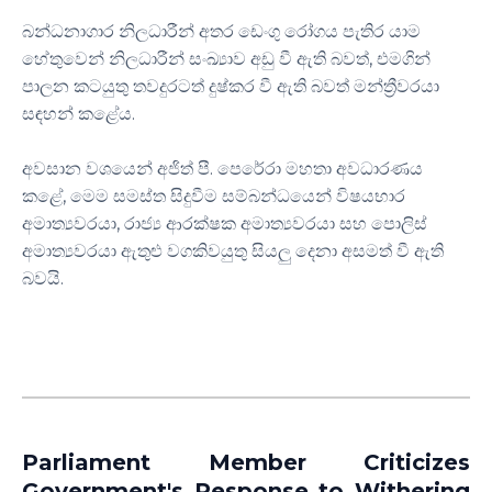
බන්ධනාගාර නිලධාරීන් අතර ඩෙංගු රෝගය පැතිර යාම
හේතුවෙන් නිලධාරීන් සංඛ්‍යාව අඩු වී ඇති බවත්, එමගින්
පාලන කටයුතු තවදුරටත් දුෂ්කර වී ඇති බවත් මන්ත්‍රීවරයා
සඳහන් කළේය.
අවසාන වශයෙන් අජිත් පී. පෙරේරා මහතා අවධාරණය
කළේ, මෙම සමස්ත සිදුවීම සම්බන්ධයෙන් විෂයභාර
අමාත්‍යවරයා, රාජ්‍ය ආරක්ෂක අමාත්‍යවරයා සහ පොලිස්
අමාත්‍යවරයා ඇතුළු වගකිවයුතු සියලු දෙනා අසමත් වී ඇති
බවයි.
Parliament Member Criticizes
Government's Response to Withering