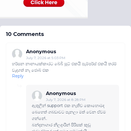
10 Comments
Anonymous
July 7, 2026 at 5:03 PM
හර්සන නානායක්කාරට බේබි සූට් එකයි පැම්පර්ස් එකයි තරම්
වැදගත් නෑ ජොබ් එක
Reply
Anonymous
July 7, 2026 at 8:28 PM
ඇතුලින් support එක නැතිව කොහොමද
බෙහෙත් ගබඩාවට පැනලා මත් වෙන ඒවම
ගන්නේ..
බන්දනාගාර නිලදාරීන් පිරිසක් කුඩු