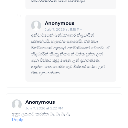
ජාවාරම්කරයන් සමග සම්බන්දයි
Anonymous
July 7, 2026 at 11:18 PM
අනිවාර්යෙන් බන්ධනාගාර නිළධාරීන්
සම්බන්ධයි. හැමෝම නෙමෙයි, ඒත් ඕවා
බන්ධනාගාර ඇතුලේ අනිවාර්යෙන් වෙනවා. ඒ
නිළධාරීන් කියපු නිසානේ ඔත්තු දුන්න උන්
ගැන විස්තර කුඩු බෙදන උන් දැනගත්තෙ.
නැත්තං කොහොමද කුඩු බිස්නස් කරන උන්
ඒක දැන ගන්නෙ.
Anonymous
July 7, 2026 at 5:22 PM
අනුර ලපයාට කරන්න බෑ. බෑ බෑ බෑ
Reply