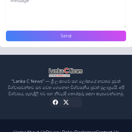
“Lanka C News” — ශ්‍රී ලංකාවේ සහ ලෝකයේ නවතම පුවත්
විශ්වාසවන්තව ඔබ වෙත ගෙනෙන විශ්වසනීය පුවත් මූලාශ්‍රයයි. අපි
විශ්වසය, පැහැදිලි බව සහ නිවැරදි තොරතුරු සඳහා කැපවෙන්නෙමු.