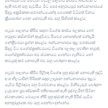
නොමැති වීම මෙවැනි ගැටලු පාලනය කිරීමට බාධාවක් වී
ඇති බවත් ඔහු පැවසීය. මීට පෙර අනුරාධපුර බන්ධනාගාරයේ
සිදුවූ අක්‍රමිකතා සම්බන්ධයෙන්ද මෙතෙක් විධිමත් විනය
ක්‍රියාමාර්ග ගෙන නොමැති බව ඔහු සිහිපත් කළේය.
ගැටුම පාලනය කිරීම සඳහා විශේෂ කාර්ය බලකාය හෝ
හමුදාව කඩිනමින් කැඳවීමට පියවර නොගත්තේ මන්දැයි
මන්ත්‍රීවරයා ප්‍රශ්න කළේය. බන්ධනාගාරය තුළ මරණයක්
සිදුවූ විට මහේස්ත්‍රාත්වරයාට විශේෂ බලතල පවතින නමුත්,
මහේස්ත්‍රාත්වරයා එම ස්ථානයට ගෙන්වා ගැනීමට හෝ
කටයුතු කර නොමැති බව ඔහු චෝදනා කළේය.
ගැටුම් පාලනය කිරීම පිළිබඳ විශේෂ පුහුණුවක් නොමැති බුද්ධි
අංශ නිලධාරීන් පිරිසක් සඳුදා උදෑසන බන්ධනාගාරය තුළට
යැවීම පිළිබඳවද ඔහු විවේචනය කළේය. මිනීමැරුම් චෝදනා
ලැබූ සහ ප්‍රචණ්ඩකාරී ඉතිහාසයක් ඇති පුද්ගලයින් සිටින
ස්ථානයකට මෙලෙස නිසි පුහුණුවක් නැති පිරිස් යැවීම
අනතුරුදායක බව ඔහු පෙන්වා දුන්නේය.