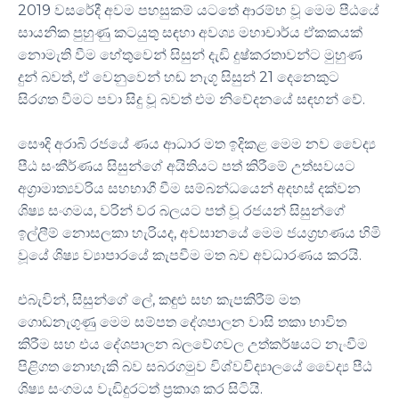
2019 වසරේදී අවම පහසුකම් යටතේ ආරම්භ වූ මෙම පීඨයේ
සායනික පුහුණු කටයුතු සඳහා අවශ්‍ය මහාචාර්ය ඒකකයක්
නොමැති වීම හේතුවෙන් සිසුන් දැඩි දුෂ්කරතාවන්ට මුහුණ
දුන් බවත්, ඒ වෙනුවෙන් හඬ නැගූ සිසුන් 21 දෙනෙකුට
සිරගත වීමට පවා සිදු වූ බවත් එම නිවේදනයේ සඳහන් වේ.
සෞදි අරාබි රජයේ ණය ආධාර මත ඉදිකළ මෙම නව වෛද්‍ය
පීඨ සංකීර්ණය සිසුන්ගේ අයිතියට පත් කිරීමේ උත්සවයට
අග්‍රාමාත්‍යවරිය සහභාගී වීම සම්බන්ධයෙන් අදහස් දක්වන
ශිෂ්‍ය සංගමය, වරින් වර බලයට පත් වූ රජයන් සිසුන්ගේ
ඉල්ලීම් නොසලකා හැරියද, අවසානයේ මෙම ජයග්‍රහණය හිමි
වූයේ ශිෂ්‍ය ව්‍යාපාරයේ කැපවීම මත බව අවධාරණය කරයි.
එබැවින්, සිසුන්ගේ ලේ, කඳුළු සහ කැපකිරීම් මත
ගොඩනැගුණු මෙම සම්පත දේශපාලන වාසි තකා භාවිත
කිරීම සහ එය දේශපාලන බලවේගවල උත්කර්ෂයට නැංවීම
පිළිගත නොහැකි බව සබරගමුව විශ්වවිද්‍යාලයේ වෛද්‍ය පීඨ
ශිෂ්‍ය සංගමය වැඩිදුරටත් ප්‍රකාශ කර සිටියි.