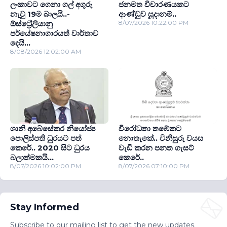
ලංකාවට ගෙනා ගල් අගුරු
ජනමත විචාරණයකට
නැවු 19ම බාලයි..-
ආණ්ඩුව සූදානම්..
ඕස්ට්‍රේලියානු
8/07/2026 10:22:00 PM
පර්යේෂනාගාරයත් වාර්තාව
දෙයි...
8/08/2026 12:02:00 AM
ශානි අබේසේකර නියෝජ්‍ය
විරෝධතා තඹේකට
පොලිස්පති ධුරයට පත්
නොතැකේ.. විනිසුරු වයස
කෙරේ.. 2020 සිට ධුරය
වැඩි කරන පනත ගැසට්
බලාත්මකයි...
කෙරේ..
8/07/2026 10:02:00 PM
8/07/2026 07:10:00 PM
Stay Informed
Subscribe to our mailing list to get the new updates.