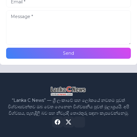
“Lanka C News” — ශ්‍රී ලංකාවේ සහ ලෝකයේ නවතම පුවත්
විශ්වාසවන්තව ඔබ වෙත ගෙනෙන විශ්වසනීය පුවත් මූලාශ්‍රයයි. අපි
විශ්වසය, පැහැදිලි බව සහ නිවැරදි තොරතුරු සඳහා කැපවෙන්නෙමු.