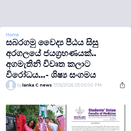
Home
සබරගමු වෛද්‍ය පීඨය සිසු
අරගලයේ ජයග‍්‍රහණයක්..
අගමැතිනි විවෘත කලාට
විරෝධය...- ශිෂ්‍ය සංගමය
by
lanka C news
-
7/05/2026 03:00:00 PM