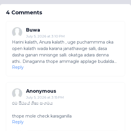
4 Comments
Buwa
July 5, 2026 at 3:10 PM
Harini kalath, Anura kalath , uge puchammma oka
open kalath wada karana janathawge salli, dasa
dasha ganan minisnge salli. okatga adara denna
athi.. Dinaganna thope ammagle applage budalda...
Reply
Anonymous
July 5, 2026 at 3:15 PM
එම පීඨයේ ශිෂ්‍ය සංගමය
thope mole check karaganilla
Reply