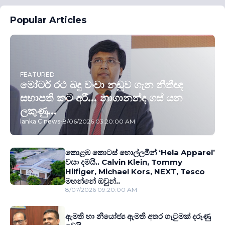
Popular Articles
FEATURED
මෝටර් රථ බදු වංචා නඩුව ගැන නීතීඥ
සභාපති කට අරී... නාගානන්ද ගස් යන
ලකුණු...
lanka C news
-
8/06/2026 03:20:00 AM
කොළඹ කොටස් හොල්ලමින් ‘Hela Apparel’
වසා දමයි.. Calvin Klein, Tommy
Hilfiger, Michael Kors, NEXT, Tesco
මහන්නේ ඔවුන්..
8/07/2026 09:20:00 AM
ඇමති හා නියෝජ්‍ය ඇමති අතර ගැටුමක් දරුණු