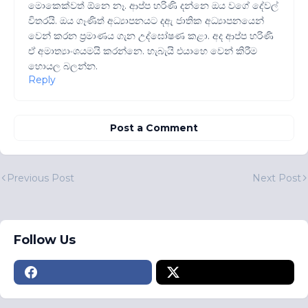
මොකෙක්වත් ඕනෙ නෑ. ආප්ප හරිණි දන්නෙ ඔය වගේ දේවල්
විතරයි. ඔය ගෑණිත් අධ්‍යාපනයට දඇ ජාතික අධ්‍යාපනයෙන්
වෙන් කරන ප්‍රමාණය ගැන උද්ඝෝෂණ කළා. අද ආප්ප හරිණි
ඒ අමාත්‍යාංශයමයි කරන්නෙ. හැබැයි එයාහෙ වෙන් කිරීම
හොයල බලන්න.
Reply
Post a Comment
Previous Post
Next Post
Follow Us