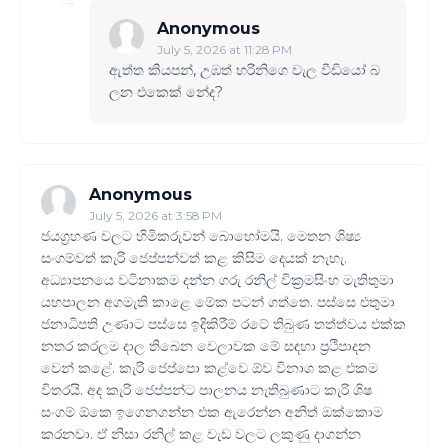
Anonymous
July 5, 2026 at 11:28 PM
ඇත්ත කියපන්, උඹත් හරිනිගෙ වැල වීඩියෝ බ
ලන එකෙක් නේද?
Anonymous
July 5, 2026 at 3:58 PM
ජයග්‍රහණ වලට හිමිකරුවන් බොහෝමයි. මෙතන ශිෂ්‍ය
සංගම්වත් කැරි ජෙප්පන්වත් කළ කිසිම දෙයක් නැහැ.
අධ්‍යාපනයෙ වටිනාකම දන්න ගරු රනිල් වික්‍රමසිංහ මැතිතුමා
යහපාලන අගමැති කාළෙ මේක පටන් ගත්තෙ. පස්සෙ එතුමා
ජනාධිපති උණාට පස්සෙ ඉදිකිරීම් රටේ තිබුණ තත්ත්වය එක්ක
නතර කරලම දාල තිබෙන වෙලාවක මේ සඳහා ප්‍රථිපාදන
වෙන් කළේ. කැරි ජෙප්පො කළ්වෙ ඕව විනාශ කළ එකම
විතරයි. අද කැරි ජෙප්පන්ට පාලනය නැතිබුණාට කැරි ශිෂ
සංගම් ඕකෙ ඉගෙනගන්න එක ඇරෙන්න අනිත් ඔක්කොම
කරනවා. ඒ නිසා රනිල් කළ වැඩ වලට ලකුණු දාගන්න