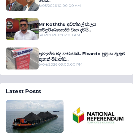
වෙයි..
8/05/2026 10:00:00 AM
Mr Koththu අවන්හල් ජාලය
සම්පූර්ණයෙන්ම වසා දමයි..
8/02/2026 12:02:00 AM
දැවැන්ත බදු වංචාවක්.. Elcardo පුත‍්‍රයා ඇතුළු
තුනක් රිමාන්ඩ්..
8/04/2026 03:00:00 PM
Latest Posts