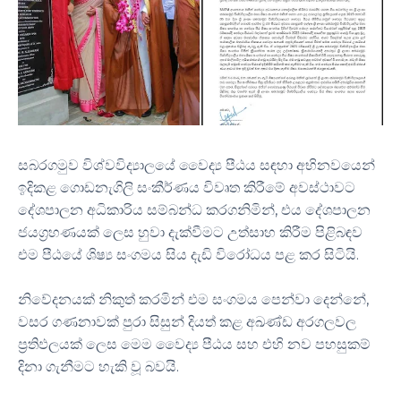
සබරගමුව විශ්වවිද්‍යාලයේ වෛද්‍ය පීඨය සඳහා අභිනවයෙන්
ඉදිකළ ගොඩනැගිලි සංකීර්ණය විවෘත කිරීමේ අවස්ථාවට
දේශපාලන අධිකාරිය සම්බන්ධ කරගනිමින්, එය දේශපාලන
ජයග්‍රහණයක් ලෙස හුවා දැක්වීමට උත්සාහ කිරීම පිළිබඳව
එම පීඨයේ ශිෂ්‍ය සංගමය සිය දැඩි විරෝධය පළ කර සිටියි.
නිවේදනයක් නිකුත් කරමින් එම සංගමය පෙන්වා දෙන්නේ,
වසර ගණනාවක් පුරා සිසුන් දියත් කළ අඛණ්ඩ අරගලවල
ප්‍රතිඵලයක් ලෙස මෙම වෛද්‍ය පීඨය සහ එහි නව පහසුකම්
දිනා ගැනීමට හැකි වූ බවයි.