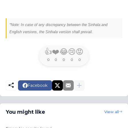
*Note: In case of any discrepancy between the Sinhala and
English versions, the Sinhala version shall prevail.
👍
❤️
😂
😢
😡
0
0
0
0
0
Facebook
You might like
View all