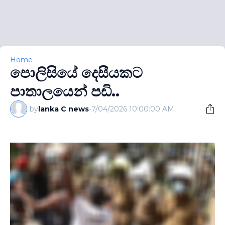
Home
පොලිසියේ දෙසීයකට
පාතාලයෙන් පඩි..
by
lanka C news
-
7/04/2026 10:00:00 AM