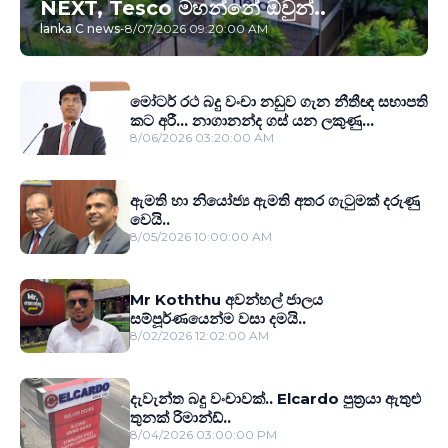
NEXT, Tesco මහන්නේ ඔවුන්..
lanka C news
-
8/07/2026 09:20:00 AM
මෝටර් රථ බදු වංචා නඩුව ගැන නීතීඥ සභාපති
කට අරී... නාගානන්ද ගස් යන ලකුණු...
8/06/2026 03:20:00 AM
ඇමති හා නියෝජ්‍ය ඇමති අතර ගැටුමක් දරුණු
වෙයි..
8/05/2026 10:00:00 AM
Mr Koththu අවන්හල් ජාලය
සම්පූර්ණයෙන්ම වසා දමයි..
8/02/2026 12:02:00 AM
දැවැන්ත බදු වංචාවක්.. Elcardo පුත‍්‍රයා ඇතුළු
තුනක් රිමාන්ඩ්..
8/04/2026 03:00:00 PM