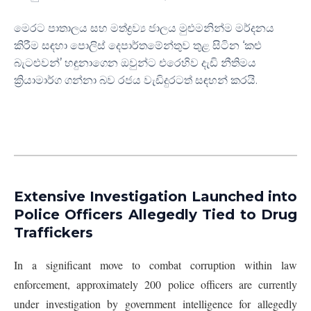
මෙරට පාතාලය සහ මත්ද්‍රව්‍ය ජාලය මුළුමනින්ම මර්දනය
කිරීම සඳහා පොලිස් දෙපාර්තමේන්තුව තුළ සිටින ‘කළු
බැටළුවන්’ හඳුනාගෙන ඔවුන්ට එරෙහිව දැඩි නීතිමය
ක්‍රියාමාර්ග ගන්නා බව රජය වැඩිදුරටත් සඳහන් කරයි.
Extensive Investigation Launched into
Police Officers Allegedly Tied to Drug
Traffickers
In a significant move to combat corruption within law
enforcement, approximately 200 police officers are currently
under investigation by government intelligence for allegedly