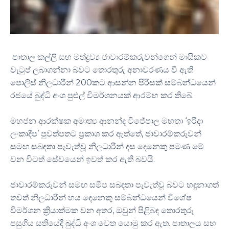
පාතාල කල්ලි සහ මත්ද්‍රව්‍ය ජාවාරම්කරුවන්ගෙන් මාසිකව
වැටුප් ලබාගන්නා බවට තොරතුරු අනාවරණය වී ඇති
පොලිස් නිලධාරීන් 200කට ආසන්න පිරිසක් සම්බන්ධයෙන්
රජයේ බුද්ධි අංශ පුළුල් විමර්ශනයක් ආරම්භ කර තිබේ.
මහජන ආරක්ෂක අමාත්‍ය ආනන්ද විජේපාල මහතා ‘ඉරිදා
ලංකාදීප’ පුවත්පතට ප්‍රකාශ කර ඇත්තේ, ජාවාරම්කරුවන්
සමඟ සබඳතා පැවැත්වූ නිලධාරීන් දස දෙනෙකු පමණ මේ
වන විටත් සේවයෙන් ඉවත් කර ඇති බවයි.
ජාවාරම්කරුවන් සමඟ සමීප සබඳතා පැවැත්වූ බවට හඳුනාගත්
තවත් නිලධාරීන් හය දෙනෙකු සම්බන්ධයෙන් විශේෂ
විමර්ශන ක්‍රියාත්මක වන අතර, ඔවුන් පිළිබඳ තොරතුරු
පසුගිය සතියේදී බුද්ධි අංශ වෙත යොමු කර ඇත. පාතාලය සහ