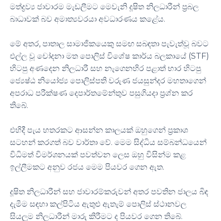
මත්ද්‍රව්‍ය ජාවාරම මැඩලීමට මෙවැනි දූෂිත නිලධාරීන් ප්‍රබල
බාධාවක් බව අමාත්‍යවරයා අවධාරණය කළේය.
මේ අතර, පාතාල සාමාජිකයෙකු සමඟ සබඳතා පැවැත්වූ බවට
එල්ල වූ චෝදනා මත පොලිස් විශේෂ කාර්ය බලකායේ (STF)
හිටපු අණදෙන නිලධාරී සහ නැගෙනහිර පළාත් භාර හිටපු
ජ්‍යෙෂ්ඨ නියෝජ්‍ය පොලිස්පති වරුණ ජයසුන්දර මහතාගෙන්
අපරාධ පරීක්ෂණ දෙපාර්තමේන්තුව පසුගියදා ප්‍රශ්න කර
තිබේ.
එහිදී පැය හතරකට ආසන්න කාලයක් ඔහුගෙන් ප්‍රකාශ
සටහන් කරගත් බව වාර්තා වේ. මෙම සිද්ධිය සම්බන්ධයෙන්
විධිමත් විමර්ශනයක් පවත්වන ලෙස ඔහු විසින්ම කළ
ඉල්ලීමකට අනුව රජය මෙම පියවර ගෙන ඇත.
දූෂිත නිලධාරීන් සහ ජාවාරම්කරුවන් අතර පවතින ජාලය බිඳ
දැමීම සඳහා කල්පිටිය ඇතුළු ඇතැම් පොලිස් ස්ථානවල
සියලුම නිලධාරීන් මාරු කිරීමට ද පියවර ගෙන තිබේ.