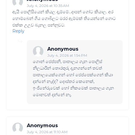
July 4, 2026 at 10:35 AM
ඇයි පොලිසියෙන් කියල දැම්මේ...දාපන් ගෝට කියාල. අර
හොම්බෙන් ගිය ගොබිලට මරර ඇම්මක් තියෙන්නේ ගොට
එක්ක උඋව බැනල පන්නුවට.
Reply
Anonymous
July 4, 2026 at 1:54 PM
ගොන් ජෙප්පනි, පාතාලය ගැන පොලිස්
නිලධාරීන් තොරතුරු දැනගන්නේ තවත්
පාතාලයෙක්ගෙන් හෝ ජෙප්පෙක්ගෙන් කියා
දන්නේ නැද්ද? දොස්තර කෙනෙක්,
ඉංජිනේරුවෙක් හෝ නිකමෙක් පාතාලය ගැන
මොනවත් දන්නේ නෑ.
Anonymous
July 4, 2026 at 11:10 AM