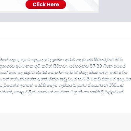
ගත්තේ නැහැ. දැනට ඇතුලෙන් ලැබෙන ආරංචි අනුව තව සිරකරුවන් ජිහිප
වදකාගරව අම්බානක ගුටි කමින් සිටිනවා. සමහරුන්ව 87-89 බිෂන සමයේ
ියෝ මහා ලොකුවට ප්රෙස් කොන්ෆෙරෙන්ස් තියල කියනවා ලංකාව හරිම
ෙන්නන්නේ සාන්ත දැනත් තීන්ත කුඩු වගේ හැබැයි පොඩි එකාගේ ඉඳල ම
. වැඩියෙන්ම ඉන්නේ ජේවීපී මාලිම හැතිකරේ. මුන්ට තියෙන්නේ ඊරිසියාව
තියන්නේ, පොලු වලින් ගහන්නේ අර ජගත මනු කියන සක්කිලි බල්ලවගේ