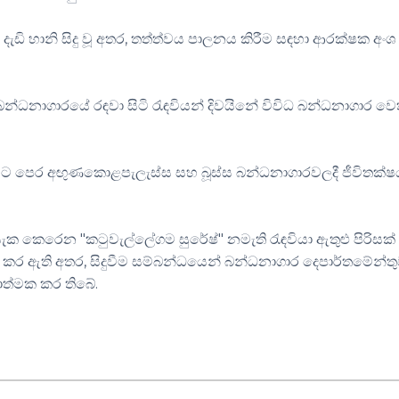
ඩි හානි සිදු වූ අතර, තත්ත්වය පාලනය කිරීම සඳහා ආරක්ෂක අංශ
බන්ධනාගාරයේ රඳවා සිටි රැඳවියන් දිවයිනේ විවිධ බන්ධනාගාර ව
ද මීට පෙර අඟුණකොළපැලැස්ස සහ බූස්ස බන්ධනාගාරවලදී ජීවිතක්
 සැක කෙරෙන "කටුවැල්ලේගම සුරේෂ්" නමැති රැඳවියා ඇතුළු පිරිසක
 කර ඇති අතර, සිදුවීම සම්බන්ධයෙන් බන්ධනාගාර දෙපාර්තමේන්ත
යාත්මක කර තිබේ.