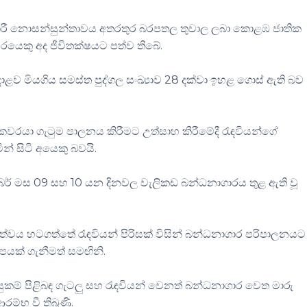
ඩකාරී නොසන්සුන්තාවය අතරතුර බරපතල තුවාල ලබා කොළඹ ජාතික
රයෙකු අද ජීවිතක්ෂයට පත්ව තිබේ.
ළව මියගිය සමස්ත පුද්ගල සංඛ්‍යාව 28 දක්වා ඉහළ ගොස් ඇති බව
වරයා ගැටුම පාලනය කිරීමට උත්සාහ කිරීමේදී රැඳවියන්ගේ
න් සිටි අයෙකු බවයි.
ර් මස 09 සහ 10 යන දිනවල වැලිකඩ බන්ධනාගාරය තුළ ඇති වූ
්වය හටගත්තේ රැඳවියන් පිරිසක් විසින් බන්ධනාගාර පරිපාලනයට
ූපයක් ගැනීමත් සමඟිනි.
කම් පිළිබඳ ගැටලු සහ රැඳවියන් වෙනත් බන්ධනාගාර වෙත මාරු
්භ වී තිබුණි.