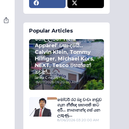
ECONOMY
Popular Articles
කොළඹ කොටස්
හොල්ලමින් ‘Hela
Apparel’ වසා දමයි..
Calvin Klein, Tommy
Hilfiger, Michael Kors,
NEXT, Tesco මහන්නේ
ඔවුන්..
lanka C news
-
8/07/2026 09:20:00 AM
මෝටර් රථ බදු වංචා නඩුව
ගැන නීතීඥ සභාපති කට
අරී... නාගානන්ද ගස් යන
ලකුණු...
8/06/2026 03:20:00 AM