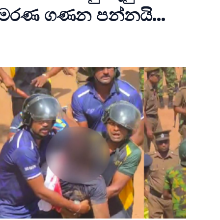
 මරණ ගණන පන්නයි...