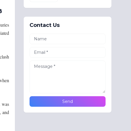
8
uries
Contact Us
iated
clash
 when
h was
, and