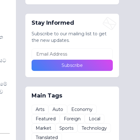
Stay Informed
Subscribe to our mailing list to get
ෙත
the new updates.
ෂයට
් මේ
ුව
Main Tags
Arts
Auto
Economy
Featured
Foreign
Local
Market
Sports
Technology
Translated