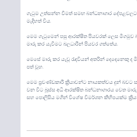
ගැටුම උත්සන්න වීමත් සමඟ බන්ධනාගාර දේපළවලට දැ
මැදිහත් විය.
මෙම ගැටුමෙන් පසු ආරක්ෂිත පියවරක් ලෙස මීගමුව 
මාරු කර යැවීමට බලධාරීන් පියවර ගත්තේය.
මෙසේ මාරු කර යැවූ රැඳවියන් අතරින් දෙදෙනෙකු 
පත් වූහ.
මෙම ප්‍රචණ්ඩකාරී ක්‍රියාවන්ට නායකත්වය දුන් බවට
වන විට බූස්ස අධි ආරක්ෂිත බන්ධනාගාරය වෙත මාරු
සහ පොලිසිය මගින් විශේෂ විමර්ශන කිහිපයක්ම ක්‍රි