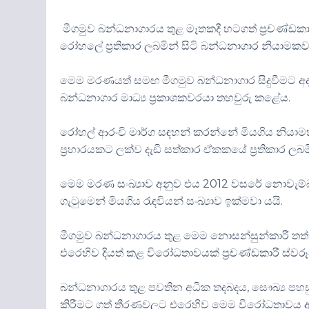
මීගමුව බන්ධනාගාරය තුළ මෑතකදී හටගත් ප්‍රචණ්
රෝහලේ ප්‍රතිකාර ලබමින් සිටි බන්ධනාගාර නියාමකව
මෙම මරණයත් සමඟ මීගමුව බන්ධනාගාර සිදුවීමට අදා
බන්ධනාගාර මාධ්‍ය ප්‍රකාශකවරයා තහවුරු කළේය.
රෝහල් ආරංචි මාර්ග සඳහන් කරන්නේ මියගිය නියාමක
ප්‍රහාරයකට ලක්ව දැඩි සත්කාර ඒකකයේ ප්‍රතිකාර ලබමි
මෙම මරණ සංඛ්‍යාව අනුව එය 2012 වසරේ නොවැම්බ
ගැටුමෙන් මියගිය රැඳවියන් සංඛ්‍යාව ඉක්මවා යයි.
මීගමුව බන්ධනාගාරය තුළ මෙම නොසන්සුන්කාරී තත්ත
එරෙහිව දියත් කළ විරෝධතාවයක් ප්‍රචණ්ඩකාරී ස්වර
බන්ධනාගාරය තුළ පවතින අධික තදබදය, සෞඛ්‍ය පහසු
කිරීමට ගත් තීරණවලට එරෙහිව මෙම විරෝධතාවය ආරම