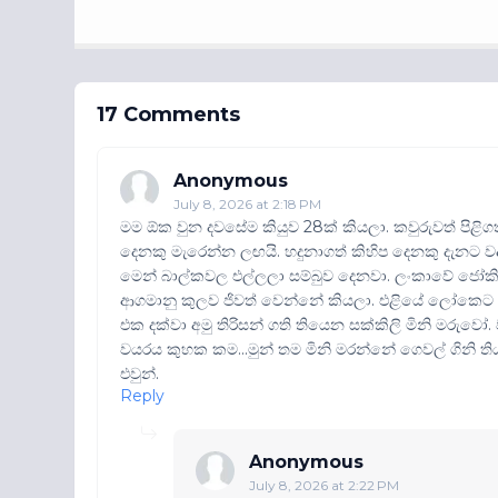
17 Comments
Anonymous
July 8, 2026 at 2:18 PM
මම ඕක වුන දවසේම කියුව 28ක් කියලා. කවුරුවත් පිළි
දෙනකු මැරෙන්න ලඟයි. හදුනාගත් කිහිප දෙනකු දැනට 
මෙන් බාල්කවල එල්ලලා සම්බුව දෙනවා. ලංකාවේ ජෝක
ආගමානු කුලව ජිවත් වෙන්නේ කියලා. එළියේ ලෝකෙට ප
එක දක්වා අමු තිරිසන් ගති තියෙන සක්කිලි මිනි මරුවෝ
වයරය කුහක කම...මුන් තම මිනි මරන්නේ ගෙවල් ගිනි 
එවුන්.
Reply
Anonymous
July 8, 2026 at 2:22 PM