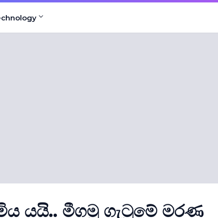
echnology
ය යයි.. මීගමු ගැටුමේ මරණ