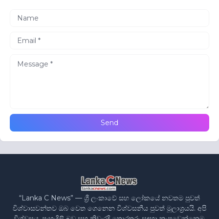
“Lanka C News” — ශ්‍රී ලංකාවේ සහ ලෝකයේ නවතම පුවත්
විශ්වාසවන්තව ඔබ වෙත ගෙනෙන විශ්වසනීය පුවත් මූලාශ්‍රයයි. අපි
විශ්වසය, පැහැදිලි බව සහ නිවැරදි තොරතුරු සඳහා කැපවෙන්නෙමු.