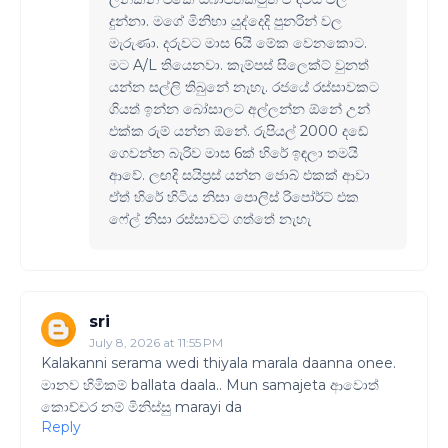
දුන්නා. මගේ මිනිහා යුද්දෙදි පුනරින් වල
මැරුණා. දරුවට මාස 6යි මේක වෙනකොට.
මට A/L තියෙනවා. කැම්පස් සිලෙක්ට් වුනත්
යන්න සල්ලි තිබුනේ නැහැ. රජයේ රස්සාවකට
ගියත් ඉන්න බෝසාලට අල්ලන්න ඕනේ උන්
එක්ක රුම් යන්න ඕනේ. රුපියල් 2000 දඩේ
ගෙවන්න බැරිව මාස 6ක් හිරේ ඉඳලා තමයි
ආවේ. ලඟදි සයිප්‍රස් යන්න ජොබ් එකක් ආවා
ඒත් හිරේ හිටිය නිසා පොලිස් රිපෝර්ට් එක
ෆේල් නිසා රස්සාවට ගත්තේ නැහැ
sri
July 8, 2026 at 11:55 PM
Kalakanni serama wedi thiyala marala daanna onee.
මානව හිමිකම් ballata daala.. Mun samajeta ආවොත්
කොච්චර නම් මිනිස්සු marayi da
Reply