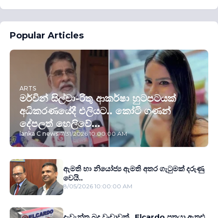
Popular Articles
ARTS
මර්වින් සිල්වා-රිතු ආකර්ෂා හුටපටයක්
අධිකරණයේදී එලියට.. කෝටි ගණන්
දේපලත් හෙලිවේ...
lanka C news
-
7/31/2026 10:00:00 AM
ඇමති හා නියෝජ්‍ය ඇමති අතර ගැටුමක් දරුණු
වෙයි..
8/05/2026 10:00:00 AM
දැවැන්ත බදු වංචාවක්.. Elcardo පුත‍්‍රයා ඇතුළු