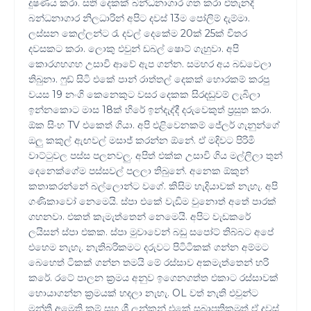
දුෂණය කරා. සති දෙකක් බන්ධනාගාර ගත කරා එතැනදී
බන්ධනාගාර නිලධාරින් අපිට දවස් 13ම පෝලිම් දැම්මා.
ලස්සන කෙල්ලන්ට රැ දවල් දෙකේම 20ක් 25ක් විතර
දවසකට කරා. ලොකු එවුන් ඩබල් ෂොට් ගැහුවා. අපි
කොරගහගහ උසාවි ආවේ ඇප ගන්න. සමහර අය බඩවෙලා
තිබුනා. ෆුඩ් සිටි එකේ පාන් රාත්තල් දෙකක් හොරකම් කරපු
වයස 19 නංගි කෙනෙකුට වසර දෙකක සිරදඬුවම් ලැබිලා
ඉන්නකොට මාස 18ක් හිරේ ඉන්දැද්දී දරුවෙකුත් ප්‍රසුත කරා.
ඕක සිංහ TV එකෙත් ගියා. අපි එළිවෙනකම් ජේලර් ගැනුන්ගේ
ඔලු කකුල් ඇඟවල් මසාජ් කරන්න ඕනේ. ඒ මදිවට පිරිමි
වාට්ටුවල පස්ස පලනවලු. අපිත් එක්ක උසාවි ගිය මල්ලිලා තුන්
දෙනෙක්ගේම පස්සවල් පලලා තිබුනේ. අනෙක ඕකුන්
කතාකරන්නේ බල්ලොන්ට වගේ. කිසිම හැදියාවක් නැහැ. අපි
ගණිකාවෝ නෙමෙයි. ස්පා එකේ වැඩිම වුනොත් අතේ පාරක්
ගහනවා. එකත් කැමැත්තෙන් නෙමෙයි. අපිට වැඩකරේ
ලයිසන් ස්‌පා එකක. ස්පා මුවාවෙන් බඩු සපෝට් තිබ්බට අපේ
එහෙම නැහැ. නැතිබරිකමට දරුවට පිටිටිකක් ගන්න අම්මට
බෙහෙත් ටිකක් ගන්න තමයි මේ රස්සාව අකමැත්තෙන් හරි
කරේ. රටේ පාලන ක්‍රමය අනුව ඉගෙනගත්ත එකාට රස්සාවක්
හොයාගන්න ක්‍රමයක් හදලා නැහැ. OL වත් නැති එවුන්ට
මන්ත්‍රී අමෙති කම් සහ ශ්‍රී ලන්කන් එකේ සබාපතිකමුත් ඒ දවස්