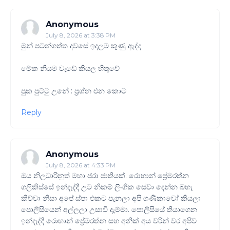
Anonymous
July 8, 2026 at 3:38 PM
මුන් පටන්ගත්ත දවසේ ඉදලම කුණු ඇද්ද
මේක නියම වැඩේ කියල හිතුවේ
පුක පුට්ටු උනේ : ප්‍රශ්න එන කොට
Reply
Anonymous
July 8, 2026 at 4:33 PM
ඔය නිලධාරිනුත් මහා ජරා ජාතියක්. රොහාන් ප්‍රේමරත්න
ගලිකිස්සේ ඉන්දැද්දී උට නිකම් ලිංගික සේවා දෙන්න බහැ
කිව්වා නිසා අපේ ස්පා එකට පැනලා අපි ගණිකාවෝ කියලා
පොලිසියෙන් අල්ලලා උසාවි දැම්මා. පොලිසියේ තියාගෙන
ඉන්දැද්දී රොහාන් ප්‍රේමරත්න සහ අනික් අය වරින් වර අපිව