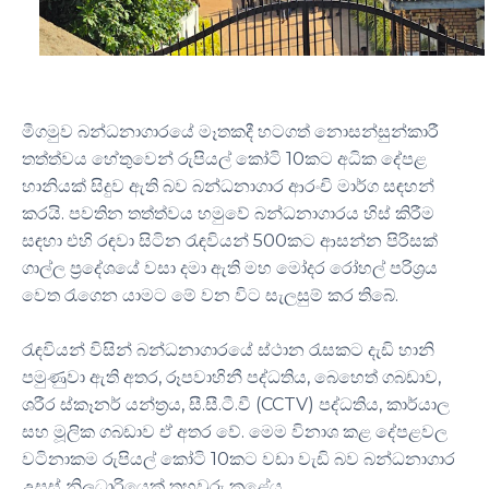
මීගමුව බන්ධනාගාරයේ මෑතකදී හටගත් නොසන්සුන්කාරී
තත්ත්වය හේතුවෙන් රුපියල් කෝටි 10කට අධික දේපළ
හානියක් සිදුව ඇති බව බන්ධනාගාර ආරංචි මාර්ග සඳහන්
කරයි. පවතින තත්ත්වය හමුවේ බන්ධනාගාරය හිස් කිරීම
සඳහා එහි රඳවා සිටින රැඳවියන් 500කට ආසන්න පිරිසක්
ගාල්ල ප්‍රදේශයේ වසා දමා ඇති මහ මෝදර රෝහල් පරිශ්‍රය
වෙත රැගෙන යාමට මේ වන විට සැලසුම් කර තිබේ.
රැඳවියන් විසින් බන්ධනාගාරයේ ස්ථාන රැසකට දැඩි හානි
පමුණුවා ඇති අතර, රූපවාහිනී පද්ධතිය, බෙහෙත් ගබඩාව,
ශරීර ස්කෑනර් යන්ත්‍රය, සී.සී.ටී.වී (CCTV) පද්ධතිය, කාර්යාල
සහ මූලික ගබඩාව ඒ අතර වේ. මෙම විනාශ කළ දේපළවල
වටිනාකම රුපියල් කෝටි 10කට වඩා වැඩි බව බන්ධනාගාර
උසස් නිලධාරියෙක් තහවුරු කළේය.