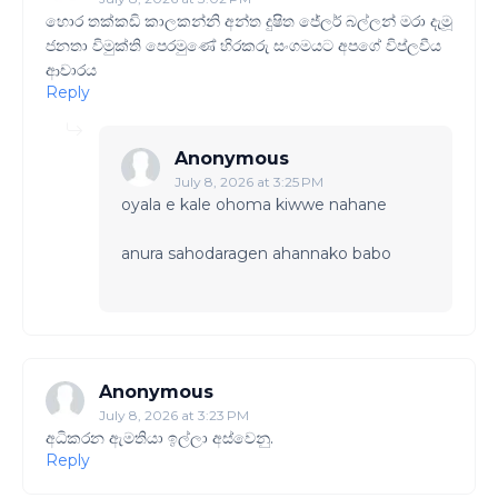
හොර තක්කඩි කාලකන්නි අන්ත දුෂිත ජේලර් බල්ලන් මරා දැමූ
ජනතා විමුක්ති පෙරමුණේ හිරකරු සංගමයට අපගේ විප්ලවීය
ආචාරය
Reply
Anonymous
July 8, 2026 at 3:25 PM
oyala e kale ohoma kiwwe nahane
anura sahodaragen ahannako babo
Anonymous
July 8, 2026 at 3:23 PM
අධිකරන ඇමතියා ඉල්ලා අස්වෙනු.
Reply