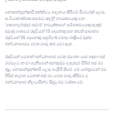
නොසන්සුන්කාරී තත්ත්වය පාලනය කිරීමේ පියවරක් ලෙස,
සංවිධානාත්මක අපරාධ කල්ලි නායකයෙකු වන
'කෙහෙල්බද්දර පද්මේ' නමැත්තාගේ සමීපතමයෙකු ඇතුළු
දරුණු ගණයේ රැඳවියන් 13 දෙනෙකු සහ තවත් සාමාන්‍ය
රැඳවියන් 55 දෙනෙකු පසුගිය 6 වනදා රාත්‍රියේ බූස්ස
බන්ධනාගාරය වෙත මාරු කර යවා ඇත.
රැඳවියන් වෙනත් බන්ධනාගාර වෙත රැගෙන යාම සඳහා බස්
රථවලට නංවා ගැනීමෙන් අනතුරුව ද ඇතැම් පිරිස් බස් රථ
තුළ නොසන්සුන්කාරී ලෙස හැසිරී තිබේ. මේ හේතුවෙන් එම
පිරිස් නැවත වෙනත් බස් රථ වෙත මාරු කිරීමට ද
බන්ධනාගාර නිලධාරීන්ට සිදුවූ බව වාර්තා වේ.