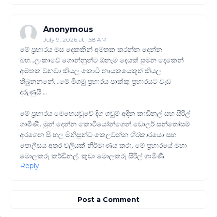
Anonymous
July 9, 2026 at 1:58 AM
මේ ප්‍රහාරය මස දෙකකින් අමතක කරන්න දෙන්න
බහ...ලංකාවේ ගොන්නුන්ට ඕනෑම දෙයක් සුමන දෙකෙන්
අමතක වනවා කියල කොටි නායකයෙකුත් කියල
තිබුනනනේ....මේ මිගමු ප්‍රහාරය පාක්කු ප්‍රහාරයට වැඩ
දරුණුයි....
මේ ප්‍රහාරය මෙහෙයවූවේ දිග ගවුම් අදින කාඩිනල් සහ සිරිල්
ගාමිණී. මුන් දෙන්න කොටියෝන්ගෙන් ඩොලර් සන්තෝසම්
අරගෙන සිංහල මිනිසුන්ට කෙලවන්න හිරකාරයෝ සහ
පොලීසය අතර වලියක් නිර්මාණය කරා. මේ ප්‍රහාරයේ මහා
මොලකරු කර්ඩිනල්. කුඩා මොලකරු සිරිල් ගාමිණී.
Reply
Post a Comment