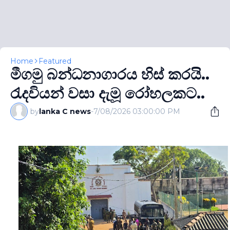
Home
Featured
මීගමු බන්ධනාගාරය හිස් කරයි..
රැදවියන් වසා දැමූ රෝහලකට..
by
lanka C news
-
7/08/2026 03:00:00 PM