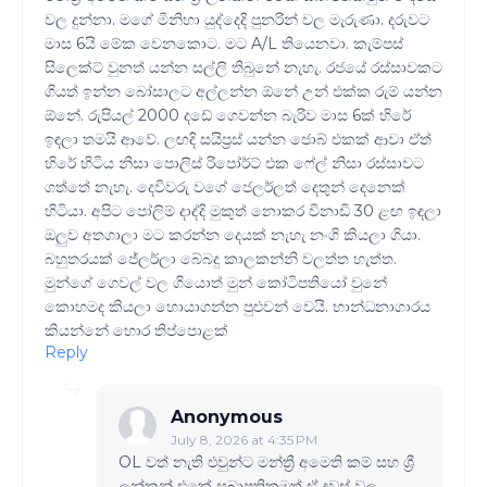
වල දුන්නා. මගේ මිනිහා යුද්දෙදි පුනරින් වල මැරුණා. දරුවට
මාස 6යි මේක වෙනකොට. මට A/L තියෙනවා. කැම්පස්
සිලෙක්ට් වුනත් යන්න සල්ලි තිබුනේ නැහැ. රජයේ රස්සාවකට
ගියත් ඉන්න බෝසාලට අල්ලන්න ඕනේ උන් එක්ක රුම් යන්න
ඕනේ. රුපියල් 2000 දඩේ ගෙවන්න බැරිව මාස 6ක් හිරේ
ඉඳලා තමයි ආවේ. ලඟදි සයිප්‍රස් යන්න ජොබ් එකක් ආවා ඒත්
හිරේ හිටිය නිසා පොලිස් රිපෝර්ට් එක ෆේල් නිසා රස්සාවට
ගත්තේ නැහැ. දෙවිවරු වගේ ජෙලර්ලත් දෙතුන් දෙනෙක්
හිටියා. අපිට පෝලිම් දාද්දි මුකුත් නොකර විනාඩි 30 ළඟ ඉඳලා
ඔලුව අතගාලා මට කරන්න දෙයක් නැහැ නංගි කියලා ගියා.
බහුතරයක් ජේලර්ලා බේබදු කාලකන්නි වලත්ත හැත්ත.
මුන්ගේ ගෙවල් වල ගියොත් මුන් කෝටිපතියෝ වුනේ
කොහමද කියලා හොයාගන්න පුළුවන් වෙයි. භාන්ධනාගාරය
කියන්නේ හොර තිප්පොළක්
Reply
Anonymous
July 8, 2026 at 4:35 PM
OL වත් නැති එවුන්ට මන්ත්‍රී අමෙති කම් සහ ශ්‍රී
ලන්කන් එකේ සබාපතිකමුත් ඒ දවස් වල