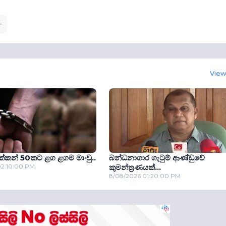
View 
්කන් 50කට ළග ළගම මාංචු..
බන්ධනාගාර ගැටුම් ආණ්ඩුවේ
02:10:00 PM
කුමන්ත‍්‍රණයක්...
8/08/2026 01:20:00 PM