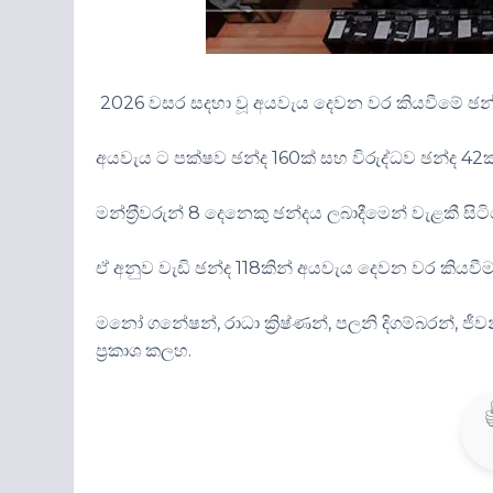
2026 වසර සදහා වූ අයවැය දෙවන වර කියවීමේ ඡන්ද වි
අයවැය ට පක්ෂව ඡන්ද 160ක් සහ විරුද්ධව ඡන්ද 42ක් 
මන්ත‍්‍රීවරුන් 8 දෙනෙකු ඡන්දය ලබාදීමෙන් වැළකී සිට
ඒ අනුව වැඩි ඡන්ද 118කින් අයවැය දෙවන වර කියවීම
මනෝ ගනේෂන්, රාධා ක්‍රිෂ්ණන්, පලනි දිගම්බරන්, ජී
ප්‍රකාශ කලහ.