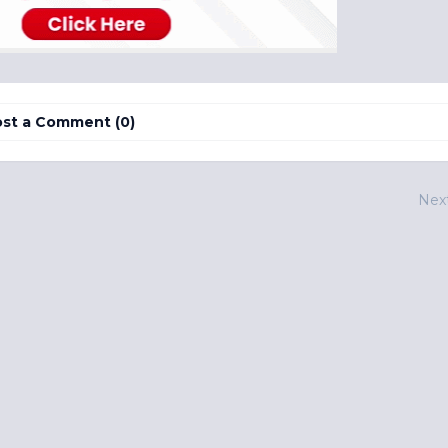
st a Comment (0)
Nex