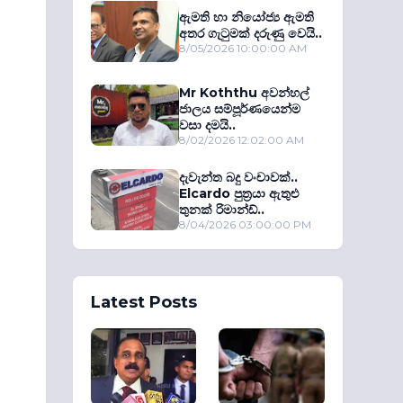
ඇමති හා නියෝජ්‍ය ඇමති
අතර ගැටුමක් දරුණු වෙයි..
8/05/2026 10:00:00 AM
Mr Koththu අවන්හල්
ජාලය සම්පූර්ණයෙන්ම
වසා දමයි..
8/02/2026 12:02:00 AM
දැවැන්ත බදු වංචාවක්..
Elcardo පුත‍්‍රයා ඇතුළු
තුනක් රිමාන්ඩ්..
8/04/2026 03:00:00 PM
Latest Posts