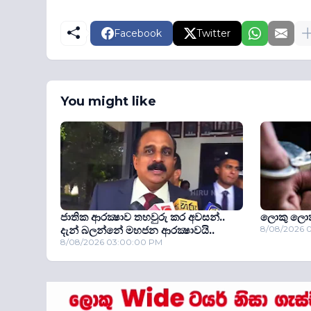
Facebook
Twitter
You might like
ජාතික ආරක්‍ෂාව තහවුරු කර අවසන්..
ලොකු ලොක
දැන් බලන්නේ මහජන ආරක්‍ෂාවයි..
8/08/2026 
8/08/2026 03:00:00 PM