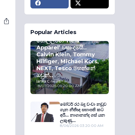
ECONOMY
Popular Articles
කොළඹ කොටස්
හොල්ලමින් ‘Hela
Apparel’ වසා දමයි..
Calvin Klein, Tommy
Hilfiger, Michael Kors,
NEXT, Tesco මහන්නේ
ඔවුන්..
lanka C news
-
8/07/2026 09:20:00 AM
මෝටර් රථ බදු වංචා නඩුව
ගැන නීතීඥ සභාපති කට
අරී... නාගානන්ද ගස් යන
ලකුණු...
8/06/2026 03:20:00 AM