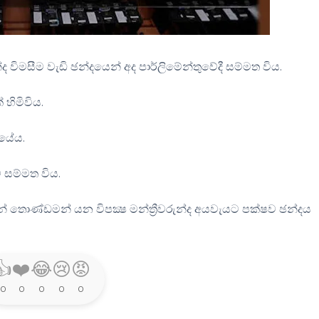
මසීම වැඩි ඡන්දයෙන් අද පාර්ලිමේන්තුවේදී සම්මත විය.
හිමිවිය.
ියේය.
 සම්මත විය.
වන් තොණ්ඩමන් යන විපක්‍ෂ මන්ත්‍රීවරුන්ද අයවැයට පක්ෂව ඡන්දය
👍
❤️
😂
😢
😡
0
0
0
0
0