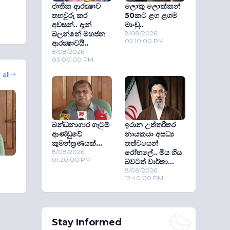
ජාතික ආරක්‍ෂාව
ලොකු ලොක්කන්
තහවුරු කර
50කට ළග ළගම
අවසන්.. දැන්
මාංචු..
බලන්නේ මහජන
8/08/2026
02:10:00 PM
ආරක්‍ෂාවයි..
8/08/2026
03:00:00 PM
all
බන්ධනාගාර ගැටුම්
ඉරාන උත්තරීතර
ආණ්ඩුවේ
නායකයා අසධ්‍ය
කුමන්ත‍්‍රණයක්...
තත්වයෙන්
8/08/2026
රෝහලේ.. මිය ගිය
01:20:00 PM
බවටත් වාර්තා...
8/08/2026
12:40:00 PM
Stay Informed