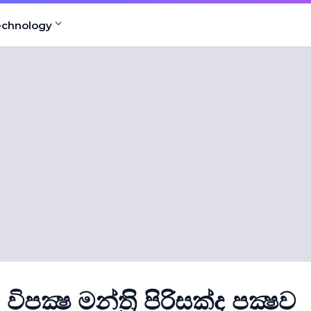
echnology
ක්‍ෂ මන්ත‍්‍රි පිරිසක්ද පක්‍ෂව