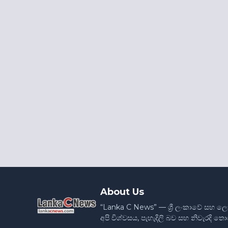
About Us
“Lanka C News” — ශ්‍රී ලංකාවේ සහ ල
අපි විශ්වසය, පැහැදිලි බව සහ නිවැරදි 