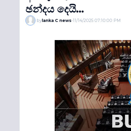
ඡන්දය දෙයි...
by
lanka C news
-
11/14/2025 07:10:00 PM