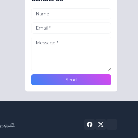
්‍රයයි.