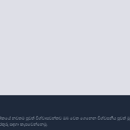
ෝකයේ නවතම පුවත් විශ්වාසවන්තව ඔබ වෙත ගෙනෙන විශ්වසනීය පුවත් මූලාශ
තොරතුරු සඳහා කැපවෙන්නෙමු.