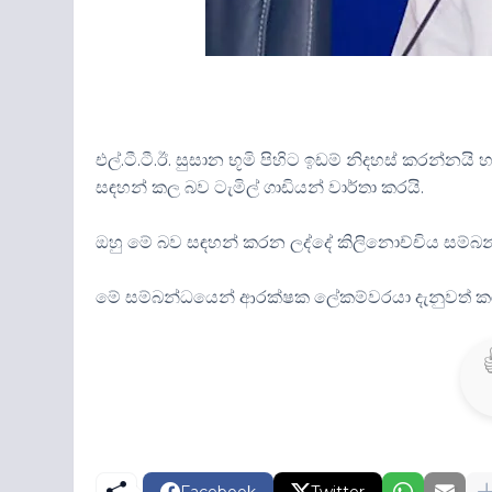
එල්.ටී.ටී.ඊ. සුසාන භූමි පිහිට ඉඩම් නිදහස් කරන්නය
සඳහන් කල බව ටැමිල් ගාඩියන් වාර්තා කරයි.
ඔහු මේ බව සඳහන් කරන ලද්දේ කිලිනොච්චිය සම්බන්ධ
මේ සම්බන්ධයෙන් ආරක්ෂක ලේකම්වරයා දැනුවත් කර 
Facebook
Twitter