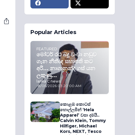
Popular Articles
FEATURED
මෝටර් රථ බදු වංචා නඩුව
ගැන නීතීඥ සභාපති කට
අරී... නාගානන්ද ගස් යන
ලකුණු...
lanka C news
-
8/06/2026 03:20:00 AM
කොළඹ කොටස්
හොල්ලමින් ‘Hela
Apparel’ වසා දමයි..
Calvin Klein, Tommy
Hilfiger, Michael
Kors, NEXT, Tesco