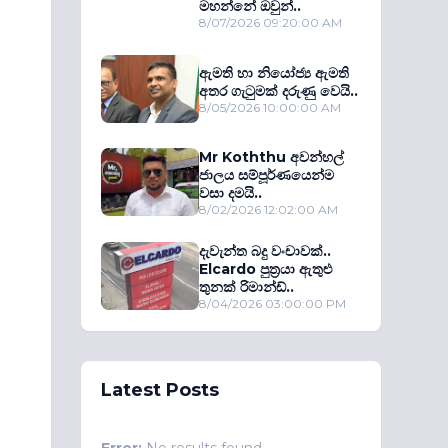
මහන්නේ ඔවුන්..
8/07/2026 09:20:00 AM
ඇමති හා නියෝජ්‍ය ඇමති
අතර ගැටුමක් දරුණු වෙයි..
8/05/2026 10:00:00 AM
Mr Koththu අවන්හල්
ජාලය සම්පූර්ණයෙන්ම
වසා දමයි..
8/02/2026 12:02:00 AM
දැවැන්ත බදු වංචාවක්..
Elcardo පුත‍්‍රයා ඇතුළු
තුනක් රිමාන්ඩ්..
8/04/2026 03:00:00 PM
Latest Posts