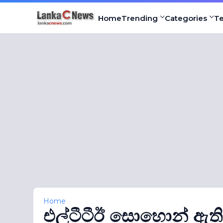
Home
Trending
Categories
T
Home
එල්ටීටීඊ සොහොන් ඇති ඉ