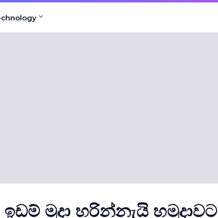
echnology
ඩම් මුදා හරින්නැයි හමුදාවට