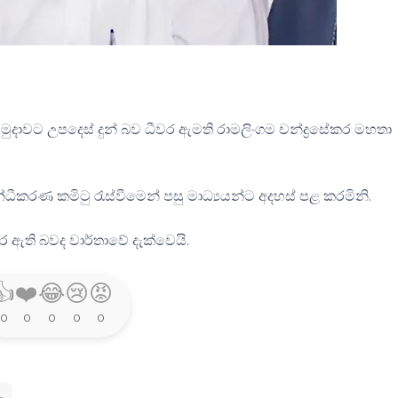
ි හමුදාවට උපදෙස් දුන් බව ධීවර ඇමති රාමලිංගම චන්ද්‍රසේකර මහතා
ීකරණ කමිටු රැස්වීමෙන් පසු මාධ්‍යයන්ට අදහස් පළ කරමිනි.
ඇති බවද වාර්තාවේ දැක්වෙයි.
👍
❤️
😂
😢
😡
0
0
0
0
0