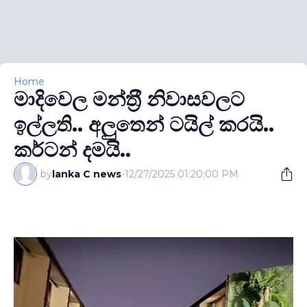
Home
මාදිවෙල මන්ත‍්‍රී නිවාසවලට
ඉල්ලති.. අලුතෙන් ටයිල් කරයි..
කර්ටන් දමයි..
by
lanka C news
-
12/27/2025 01:20:00 PM