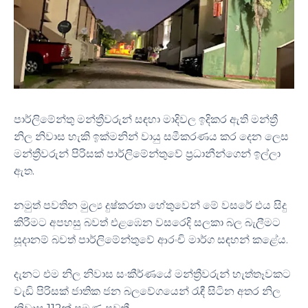
පාර්ලිමේන්තු මන්ත්‍රීවරුන් සඳහා මාදිවල ඉදිකර ඇති මන්ත්‍රී
නිල නිවාස හැකි ඉක්මනින් වායු සමීකරණය කර දෙන ලෙස
මන්ත්‍රීවරුන් පිරිසක් පාර්ලිමේන්තුවේ ප්‍රධානීන්ගෙන් ඉල්ලා
ඇත.
නමුත් පවතින මුල්‍ය දුෂ්කරතා හේතුවෙන් මේ වසරේ එය සිදු
කිරීමට අපහසු බවත් එළඹෙන වසරෙදි සලකා බල බැලීමට
සූදානම් බවත් පාර්ලිමේන්තුවේ ආරංචි මාර්ග සඳහන් කළේය.
දැනට එම නිල නිවාස සංකීර්ණයේ මන්ත්‍රීවරුන් හැත්තෑවකට
වැඩි පිරිසක් ජාතික ජන බලවේගයෙන් රැඳී සිටින අතර නිල