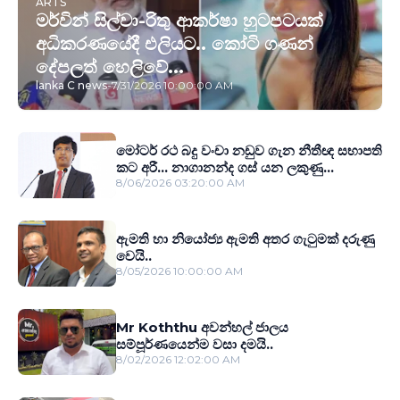
ARTS
මර්වින් සිල්වා-රිතු ආකර්ෂා හුටපටයක්
අධිකරණයේදී එලියට.. කෝටි ගණන්
දේපලත් හෙලිවේ...
lanka C news
-
7/31/2026 10:00:00 AM
මෝටර් රථ බදු වංචා නඩුව ගැන නීතීඥ සභාපති
කට අරී... නාගානන්ද ගස් යන ලකුණු...
8/06/2026 03:20:00 AM
ඇමති හා නියෝජ්‍ය ඇමති අතර ගැටුමක් දරුණු
වෙයි..
8/05/2026 10:00:00 AM
Mr Koththu අවන්හල් ජාලය
සම්පූර්ණයෙන්ම වසා දමයි..
8/02/2026 12:02:00 AM