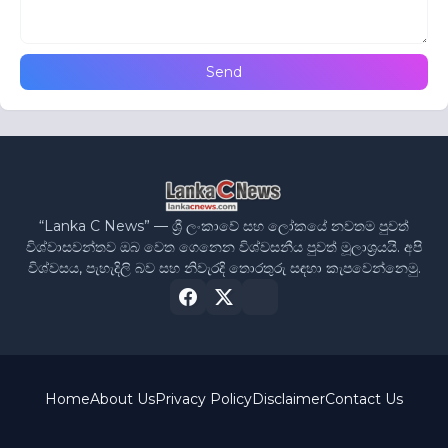
“Lanka C News” — ශ්‍රී ලංකාවේ සහ ලෝකයේ නවතම පුවත්
විශ්වාසවන්තව ඔබ වෙත ගෙනෙන විශ්වසනීය පුවත් මූලාශ්‍රයයි. අපි
විශ්වසය, පැහැදිලි බව සහ නිවැරදි තොරතුරු සඳහා කැපවෙන්නෙමු.
Home
About Us
Privacy Policy
Disclaimer
Contact Us