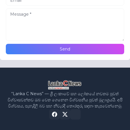
“Lanka C News” — ශ්‍රී ලංකාවේ සහ ලෝකයේ නවතම පුවත්
විශ්වාසවන්තව ඔබ වෙත ගෙනෙන විශ්වසනීය පුවත් මූලාශ්‍රයයි. අපි
විශ්වසය, පැහැදිලි බව සහ නිවැරදි තොරතුරු සඳහා කැපවෙන්නෙමු.