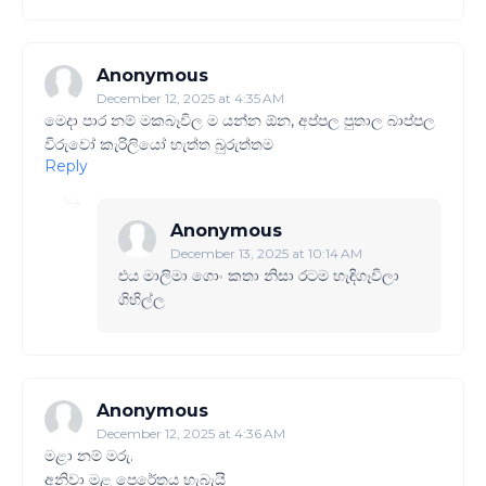
Anonymous
December 12, 2025 at 4:35 AM
මෙදා පාර නම් මකබෑවිල ම යන්න ඕන, අප්පල පුතාල බාප්පල
විරුවෝ කැරිලියෝ හැත්ත බුරුත්තම
Reply
Anonymous
December 13, 2025 at 10:14 AM
එය මාලිමා ගොං කතා නිසා රටම හැඳිගෑවිලා
ගිහිල්ල
Anonymous
December 12, 2025 at 4:36 AM
මළා නම් මරු.
අනිවා මළ පෙරේතය හැබැයි