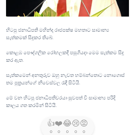
හිටපු ජනාධිපති මහින්ද රාජපක්ෂ මහතාට සාමාන්‍ය
සැත්කමක් සිදුකර තිබේ.
කොළඹ පෞද්ගලික රෝහලකදී පසුගියදා මෙම සැත්කම සිදු
කර ඇත.
සැත්කමෙන් අනතුරුව ඔහු නැවත හම්බන්තොට නොගොස්
තම පුත්‍රයන්ගේ නිවෙස්වල රැඳී සිටියි.
මේ වන හිටපු ජනාධිපතිවරයා සුවපත් වී සාමාන්‍ය පරිදි
කාලය ගත කරමින් සිටියි.
👍
❤️
😂
😢
😡
0
0
0
0
0