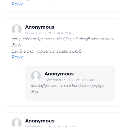
Reply
Anonymous
December 12, 2025 at 4:37 AM
පුතාල හම්බ කරලා හදපු ගෙවල් වල වෙන්නැති ඉන්නෙ මයෙ
හිතේ.
සුනාමි හොරා, ඉක්මනටම සෙත්ත පෝච්චි.
Reply
Anonymous
December 13, 2025 at 10:15 AM
ඔය මාලිමා ගොං කතා නිසා රටම හැඳිගෑවිලා
ගියා.
Anonymous
December 12, 2025 at 4:38 AM