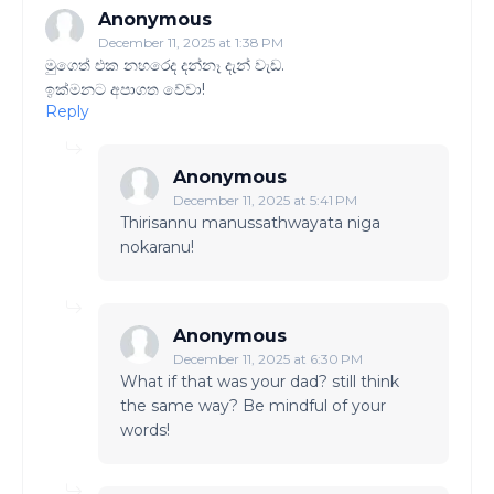
Anonymous
December 11, 2025 at 1:38 PM
මුගෙත් එක නහරෙද දන්නෑ දැන් වැඩ.
ඉක්මනට අපාගත වේවා!
Reply
Anonymous
December 11, 2025 at 5:41 PM
Thirisannu manussathwayata niga
nokaranu!
Anonymous
December 11, 2025 at 6:30 PM
What if that was your dad? still think
the same way? Be mindful of your
words!