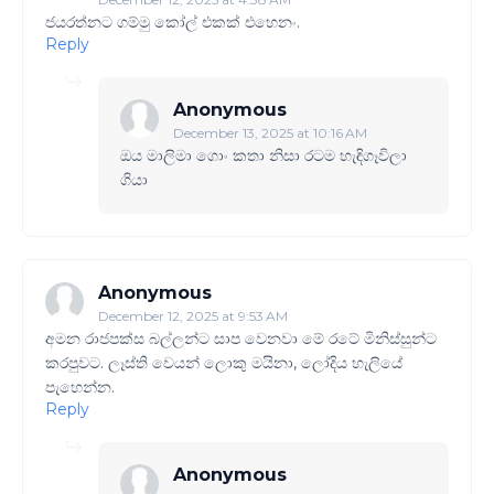
ජයරත්නට ගම්මු කෝල් එකක් එහෙනං.
Reply
Anonymous
December 13, 2025 at 10:16 AM
ඔය මාලිමා ගොං කතා නිසා රටම හැඳිගෑවිලා
ගියා
Anonymous
December 12, 2025 at 9:53 AM
අමන රාජපක්ස බල්ලන්ට සාප වෙනවා මේ රටේ මිනිස්සුන්ට
කරපුවට. ලෑස්ති වෙයන් ලොකු මයිනා, ලෝදිය හැලියේ
පැහෙන්න.
Reply
Anonymous