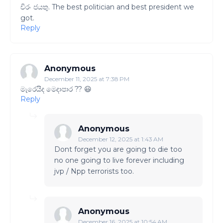
චිරං ජයතු. The best politician and best president we
got.
Reply
Anonymous
December 11, 2025 at 7:38 PM
මැරෙයිද මෙදාපාර ?? 😃
Reply
Anonymous
December 12, 2025 at 1:43 AM
Dont forget you are going to die too
no one going to live forever including
jvp / Npp terrorists too.
Anonymous
December 16, 2025 at 10:54 AM