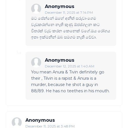
Anonymous
December 11, 2025 at 7:14 PM
මට පේන්නේ ඔහේ අනිත් සරුවාංගෙම
වැඩකරන්නෙ නැති කුණු ඕජස්ගලන කට
විතරක් වැඩ කරන කෙනෙක් වගේ.ඔය රෝගය
ඉතා ඉක්මනින් ඔබ සමගම නැති වේවා.
Anonymous
December 12, 2025 at 1:40 AM
You mean Anura & Tivin definitely go
their , Tilvin is a rapist & Anura is a
murder, because he shot a guy in
88/89. He has no teethes in his mouth.
Anonymous
December 11, 2025 at 3:48 PM