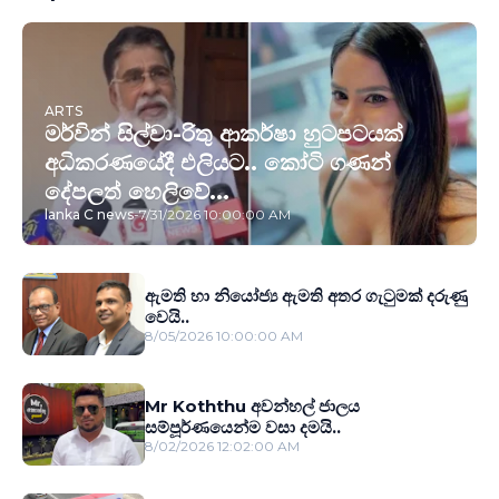
ARTS
මර්වින් සිල්වා-රිතු ආකර්ෂා හුටපටයක්
අධිකරණයේදී එලියට.. කෝටි ගණන්
දේපලත් හෙලිවේ...
lanka C news
-
7/31/2026 10:00:00 AM
ඇමති හා නියෝජ්‍ය ඇමති අතර ගැටුමක් දරුණු
වෙයි..
8/05/2026 10:00:00 AM
Mr Koththu අවන්හල් ජාලය
සම්පූර්ණයෙන්ම වසා දමයි..
8/02/2026 12:02:00 AM