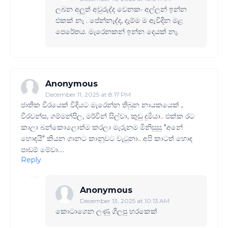
ලබන අලුත් අවුරුද්ද වෙනකං අල්ලන් ඉන්න
එකක් නෑ . පේන්නැද්ද, දැම්ම ම ඇවිදින මළ
පෙරේතය. මැරෙනකන් ඉන්න දෙයක් නෑ.
Anonymous
December 11, 2025 at 8:17 PM
ජාතික වීරයෙක් විදියට මැරෙන්න තිබුන නායකයෙක් ,
වීරවන්ස​, ගම්මන්පිල​, මර්වින් සිල්වා, කුඩු දුමියා.. එක්ක රට
කාලා බන්කොලොත්ම කරලා මැරුනම මිනිසුසු "අනේ
හොඳයි" කියන ගානට කානුවට වැටුනා.. අපි කාටත් හොඳ
පාඩම් මේවා....
Reply
Anonymous
December 13, 2025 at 10:13 AM
කොටාගෙන ලණු ගිලපු හරකෙක්