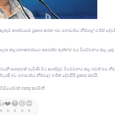
් කණ්ඩායම් ප්‍රකාශ කරන බව මහාචාර්ය නිර්මාල් රංජිත් දේවස
රදි ලෙස කළමනාකරණයට අසමත්ව ඇත්නම් එය විවේචනය කළ යුතු
ෙවැනි ආපදාවක් පැමිණි විට ආණ්ඩුව විවේචනය කළ බවත් එය නිවැ
ි බව මහාචාර්ය නිර්මාල් රංජිත් දේවසිරි ප්‍රකාශ කරයි.
වීඩියෝවක් එකතු කරමිනි.
👍
❤️
😂
😢
😡
0
0
0
0
0