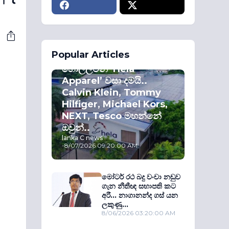
ECONOMY
Popular Articles
කොළඹ කොටස්
හොල්ලමින් ‘Hela
Apparel’ වසා දමයි..
Calvin Klein, Tommy
Hilfiger, Michael Kors,
NEXT, Tesco මහන්නේ
ඔවුන්..
lanka C news
-
8/07/2026 09:20:00 AM
මෝටර් රථ බදු වංචා නඩුව
ගැන නීතීඥ සභාපති කට
අරී... නාගානන්ද ගස් යන
ලකුණු...
8/06/2026 03:20:00 AM