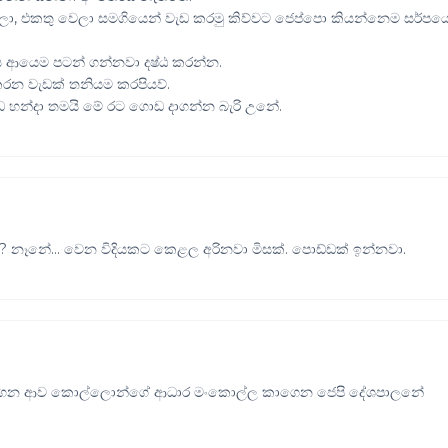
දලා, එකතු වෙලා සමගියෙන් වැඩ කරමු කිව්වට ජෙප්පො කියන්නෙම සර්ප
සෙ ආයෙම පටන් ගන්නවා දෂ්ඨ කරන්න.
 කරන වැඩක් තනියම කරපියව්.
ැඩ හන්දා තමයි මේ රට ගොඩ දාගන්න බැරි උනේ.
 නෑනේ... වෙන විදියකට කෙළල අරිනවා මිසක්. පොඩ්ඩක් ඉන්නවා.
තු කරගෙන ආව කොල්ලොන්ගේ ආධාර මංකොල්ල කාගෙන ජෙපි දේශපාලනේ