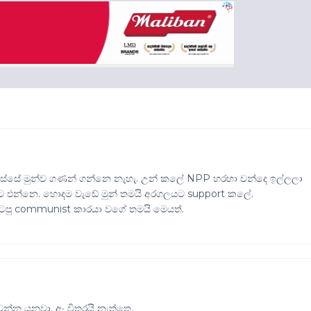
පස්සේ මුන්ව ගණන් ගන්නෙ නැහැ. උන් කලේ NPP හරහා චන්දෙ ඉල්ලලා
 උඩට එන්නෙ. හොදම වැඩේ මුන් තමයි අරගලයට support කලේ.
ා හිටපු communist කාරයා වගේ තමයි මෙයත්.
ෙන්න යනවා. අං විතරයි නැත්තෙ.