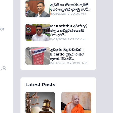
ඇමති හා නියෝජ්‍ය ඇමති
අතර ගැටුමක් දරුණු වෙයි..
8/05/2026 10:00:00 AM
Mr Koththu අවන්හල්
ිරි
ජාලය සම්පූර්ණයෙන්ම
වසා දමයි..
8/02/2026 12:02:00 AM
දැවැන්ත බදු වංචාවක්..
Elcardo පුත‍්‍රයා ඇතුළු
තුනක් රිමාන්ඩ්..
8/04/2026 03:00:00 PM
රදි
Latest Posts