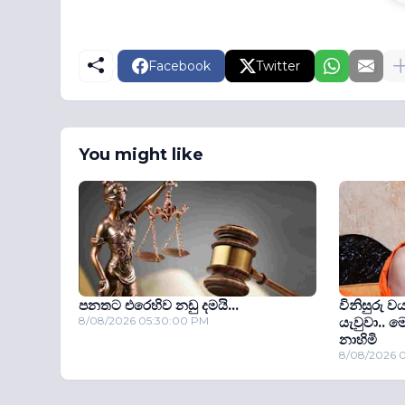
Facebook
Twitter
You might like
පනතට එරෙහිව නඩු දමයි...
විනිසුරු ව
8/08/2026 05:30:00 PM
යැවුවා.. 
නාහිමි
8/08/2026 