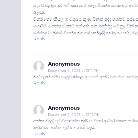
වැඩේ වැරදුනාම අහිංසක පාට් දමල විපක්ෂ ගොනාට අන්
රැළක්.
විපක්ෂෙට කියල ගංවතුරෙ කුණු ටිකත් අද්ද ගත්තට පස්
ගොබ්බ විපක්ෂ විපතට පත් අහිංසක මිනිස්සු වෙනුවෙන්
ජෙප්පන්ට බයේ විපක්ෂ බලයේ ඉන්දැද්දී කරපු පතෝල ව
Reply
Anonymous
December 2, 2025 at 12:11 PM
බල්ලෙක් අපිව හැපුව කියල අනෙක් අතට හපන්න යනවද?
Reply
Anonymous
December 2, 2025 at 12:12 PM
අන්න බදුල්ලේ විද්‍යාරත්න නම් ගංවතුර ආධාර එක
කරනවා. අන්න දැක්කද ජෙපි වැඩ.
Reply