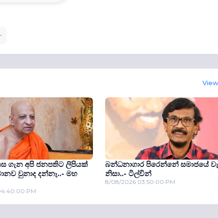
View 
යස ගැන අපි ජනපතිට ලිපියක්
බන්ධනාගාර පිරෙන්නේ සමාජයේ වැ
මොනව වුනාද දන්නෑ..- මහ
නිසා..- ටිල්වින්
8/08/2026 03:50:00 PM
04:40:00 PM