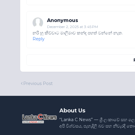
Anonymous
December 2, 2025 at 3:45 PM
නරි හු කිව්වාට මාලිමාව කන්ද පහත් වන්නේ නැත.
Reply
Previous Post
About Us
“Lanka C News” — ශ්‍රී ලංකාවේ සහ ල
අපි විශ්වසය, පැහැදිලි බව සහ නිවැරදි 