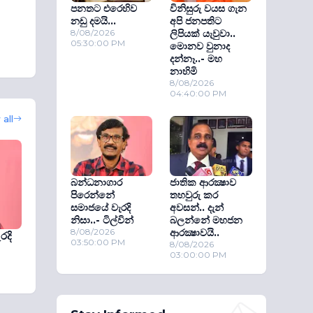
පනතට එරෙහිව
විනිසුරු වයස ගැන
නඩු දමයි...
අපි ජනපතිට
8/08/2026
ලිපියක් යැවුවා..
05:30:00 PM
මොනව වුනාද
දන්නෑ..- මහ
නාහිමි
8/08/2026
04:40:00 PM
all
බන්ධනාගාර
ජාතික ආරක්‍ෂාව
පිරෙන්නේ
තහවුරු කර
සමාජයේ වැරදි
අවසන්.. දැන්
නිසා..- ටිල්වින්
බලන්නේ මහජන
8/08/2026
ආරක්‍ෂාවයි..
රදි
03:50:00 PM
8/08/2026
03:00:00 PM