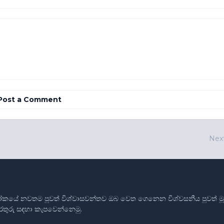
Post a Comment
Nex
ෝකයේ නවතම පුවත් විශ්වාසවන්තව ඔබ වෙත ගෙනෙන විශ්වසනීය පුවත් මූලාශ
තොරතුරු සඳහා කැපවෙන්නෙමු.