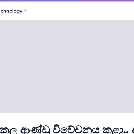
echnology
එකල ආණ්ඩු විවේචනය කළා.. 