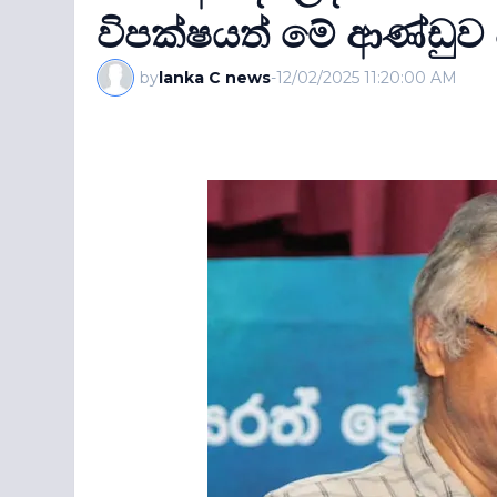
විපක්ෂයත් මේ ආණ්ඩුව 
by
lanka C news
-
12/02/2025 11:20:00 AM