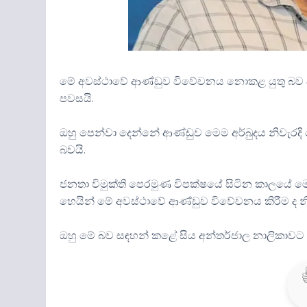
මේ අවස්ථාවේ ආණ්ඩුව විවේචනය නොකළ යුතු බව ඇතැම
පවසයි.
ඔහු පෙන්වා දෙන්නේ ආණ්ඩුව මෙම අර්බුදය නිවැ
බවයි.
ජනතා විමුක්ති පෙරමුණ විපක්ෂයේ සිටින කාලයේ ම
හෙයින් මේ අවස්ථාවේ ආණ්ඩුව විවේචනය කිරීම ද නිවැරද
ඔහු මේ බව සඳහන් කළේ සිය අන්තර්ජාල නාලිකාවට 