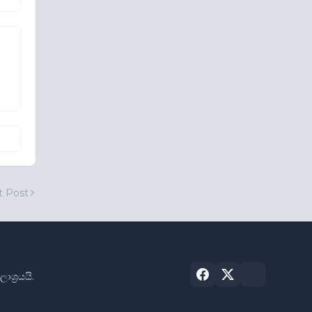
t Post
්‍රයයි.