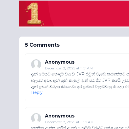
5 Comments
Anonymous
December 2, 2025 at 11:51 AM
දැන් මෙයට හොදම වැඩේ. JVP එවුන් වැඩේ කරගත්තට 
බලයට අවා. දැන් මුන් කැලේ. දැන් පරාජිත JVP තමයි
දැන් ඉතින් බයිලා කියනවා අර ඉස්සර වික්‍රමබාහු කියල
Reply
Anonymous
December 2, 2025 at 11:52 AM
සහතික ඇත්ත. සජිත් ඇතුළු ගොබ්බ විරුද්ධ පක්ෂ හොඳ ව