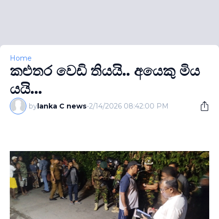
Home
කළුතර වෙඩි තියයි.. අයෙකු මිය
යයි...
by
lanka C news
-
2/14/2026 08:42:00 PM