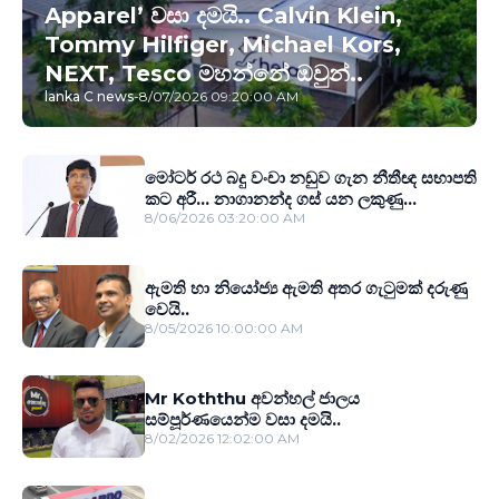
Apparel’ වසා දමයි.. Calvin Klein,
Tommy Hilfiger, Michael Kors,
NEXT, Tesco මහන්නේ ඔවුන්..
lanka C news
-
8/07/2026 09:20:00 AM
මෝටර් රථ බදු වංචා නඩුව ගැන නීතීඥ සභාපති
කට අරී... නාගානන්ද ගස් යන ලකුණු...
8/06/2026 03:20:00 AM
ඇමති හා නියෝජ්‍ය ඇමති අතර ගැටුමක් දරුණු
වෙයි..
8/05/2026 10:00:00 AM
Mr Koththu අවන්හල් ජාලය
සම්පූර්ණයෙන්ම වසා දමයි..
8/02/2026 12:02:00 AM