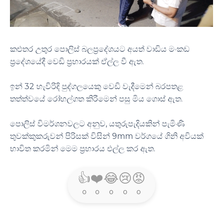
කළුතර උතුර පොලිස් බලප්‍රදේශයට අයත් වාඩිය මංකඩ
ප්‍රදේශයේදී වෙඩි ප්‍රහාරයක් ඒල්ල වී ඇත.
ඉන් 32 හැවිරිදි පුද්ගලයෙකු වෙඩි වැදීමෙන් බරපතළ
තත්ත්වයේ රෝහල්ගත කිරීමෙන් පසු මිය ගොස් ඇත.
පොලිස් විමර්ශනවලට අනුව, යතුරුපැදියකින් පැමිණි
තුවක්කුකරුවන් පිරිසක් විසින් 9mm වර්ගයේ ගිනි අවියක්
භාවිත කරමින් මෙම ප්‍රහාරය එල්ල කර ඇත.
👍
❤️
😂
😢
😡
0
0
0
0
0