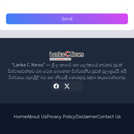
“Lanka C News” — ශ්‍රී ලංකාවේ සහ ලෝකයේ නවතම පුවත්
විශ්වාසවන්තව ඔබ වෙත ගෙනෙන විශ්වසනීය පුවත් මූලාශ්‍රයයි. අපි
විශ්වසය, පැහැදිලි බව සහ නිවැරදි තොරතුරු සඳහා කැපවෙන්නෙමු.
Home
About Us
Privacy Policy
Disclaimer
Contact Us