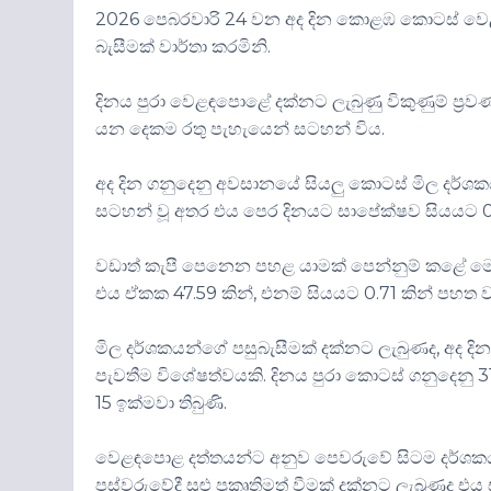
2026 පෙබරවාරි 24 වන අද දින කොළඹ කොටස් වෙළඳ
බැසීමක් වාර්තා කරමිනි.
දිනය පුරා වෙළඳපොළේ දක්නට ලැබුණු විකුණුම් ප්
යන දෙකම රතු පැහැයෙන් සටහන් විය.
අද දින ගනුදෙනු අවසානයේ සියලු කොටස් මිල දර්ශ
සටහන් වූ අතර එය පෙර දිනයට සාපේක්ෂව සියයට 0.
වඩාත් කැපී පෙනෙන පහළ යාමක් පෙන්නුම් කළේ මෙ
එය ඒකක 47.59 කින්, එනම් සියයට 0.71 කින් පහත 
මිල දර්ශකයන්ගේ පසුබැසීමක් දක්නට ලැබුණද, අද දි
පැවතීම විශේෂත්වයකි. දිනය පුරා කොටස් ගනුදෙනු 31,
15 ඉක්මවා තිබුණි.
වෙළඳපොළ දත්තයන්ට අනුව පෙවරුවේ සිටම දර්ශකයන්
පස්වරුවේදී සුළු ප්‍රකෘතිමත් වීමක් දක්නට ලැබුණද