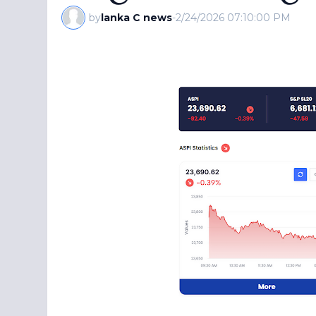
by
lanka C news
-
2/24/2026 07:10:00 PM