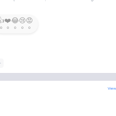
👍
❤️
😂
😢
😡
0
0
0
0
0
View 