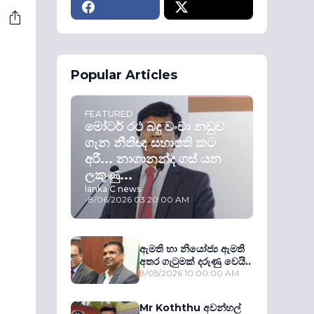
Popular Articles
FEATURED
මෝටර් රථ බදු වංචා නඩුව
ගැන නීතීඥ සභාපති කට
අරී... නාගානන්ද ගස් යන
ලකුණු...
lanka C news
-
8/06/2026 03:20:00 AM
ඇමති හා නියෝජ්‍ය ඇමති
අතර ගැටුමක් දරුණු වෙයි..
8/05/2026 10:00:00 AM
Mr Koththu අවන්හල්