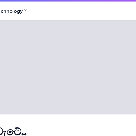
echnology
ටේ..