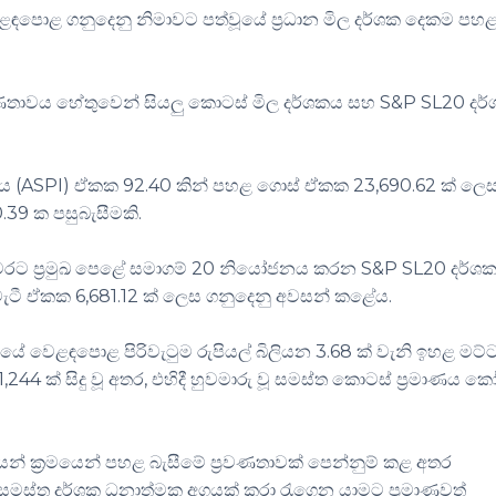
පොළ ගනුදෙනු නිමාවට පත්වූයේ ප්‍රධාන මිල දර්ශක දෙකම පහ
‍රවණතාවය හේතුවෙන් සියලු කොටස් මිල දර්ශකය සහ S&P SL20 දර
කය (ASPI) ඒකක 92.40 කින් පහළ ගොස් ඒකක 23,690.62 ක් ලෙ
39 ක පසුබැසීමකි.
රට ප්‍රමුඛ පෙළේ සමාගම් 20 නියෝජනය කරන S&P SL20 දර්ශක
වැටී ඒකක 6,681.12 ක් ලෙස ගනුදෙනු අවසන් කළේය.
නයේ වෙළඳපොළ පිරිවැටුම රුපියල් බිලියන 3.68 ක් වැනි ඉහළ මට
244 ක් සිදු වූ අතර, එහිදී හුවමාරු වූ සමස්ත කොටස් ප්‍රමාණය කෝ
 ක්‍රමයෙන් පහළ බැසීමේ ප්‍රවණතාවක් පෙන්නුම් කළ අතර
 එය සමස්ත දර්ශක ධනාත්මක අගයක් කරා රැගෙන යාමට ප්‍රමාණවත්