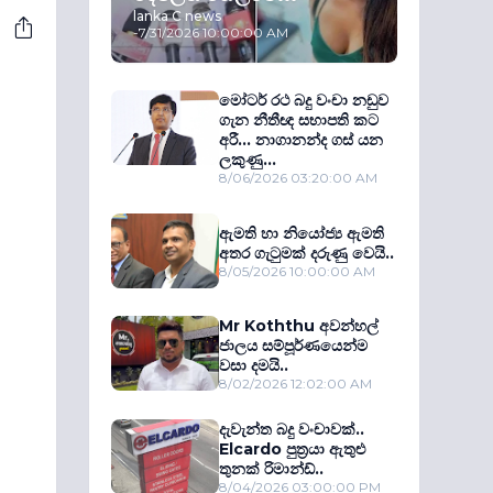
lanka C news
-
7/31/2026 10:00:00 AM
මෝටර් රථ බදු වංචා නඩුව
ගැන නීතීඥ සභාපති කට
අරී... නාගානන්ද ගස් යන
ලකුණු...
8/06/2026 03:20:00 AM
ඇමති හා නියෝජ්‍ය ඇමති
අතර ගැටුමක් දරුණු වෙයි..
8/05/2026 10:00:00 AM
Mr Koththu අවන්හල්
ජාලය සම්පූර්ණයෙන්ම
වසා දමයි..
8/02/2026 12:02:00 AM
දැවැන්ත බදු වංචාවක්..
Elcardo පුත‍්‍රයා ඇතුළු
තුනක් රිමාන්ඩ්..
8/04/2026 03:00:00 PM