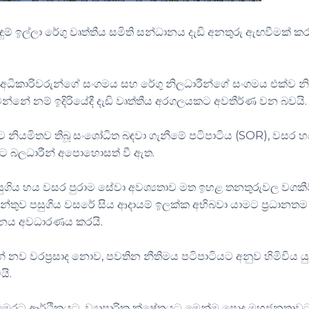
ඳුම් ඉල්ලා රේගු වෘත්තීය සමිති සන්ධානය දැඩි අනතුරු ඇඟවීමක් ක
ු අධිකාරිවරුන්ගේ සංගමය සහ රේගු නිලධාරීන්ගේ සංගමය එක්ව නි
්නේ නම් ඉදිරියේදී දැඩි වෘත්තීය අරගලයකට අවතීර්ණ වන බවයි.
මට නියමිතව තිබූ සංශෝධිත බඳවා ගැනීමේ පටිපාටිය (SOR), වසර 
මට බලධාරීන් අපොහොසත් වී ඇත.
 පසුගිය හය වසර පුරාම සේවා අවශ්‍යතාව මත ඉහළ තනතුරුවල වගකී
ේන්තුව පසුගිය වසරේ සිය ආදායම් ඉලක්ක අභිබවා යාමට ප්‍රධානතම
ානය අවධාරණය කරයි.
ේ නව වරප්‍රසාද නොව, පවතින නීතිමය පටිපාටියට අනුව හිමිවිය යු
යි.
් මෙරට ආර්ථිකයට, ව්‍යාපාරික ක්ෂේත්‍රයට මෙන්ම පොදු මහජනතාවට