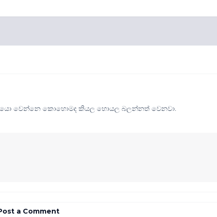
ිපතියො වෙන්නෙ කොහොමද කියල හොයල බලන්නත් වෙනවා.
Post a Comment