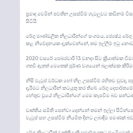
ප්‍රමාද වෙමින් පවතින උසස්වීම් ගැටලුවට කඩිනම් විස
සිටියි.
රේගු මාණ්ඩලික නිලධාරීන්ගේ සංගමය, ජ්‍යෙෂ්ඨ රේග
කළ නිවේදනයක දැක්වෙන්නේ, තම ඉල්ලීම් ඉටු නොවන
2020 වසරේ පෙබරවාරි 13 වනදා සිට ක්‍රියාත්මක වී
ගතවී ඇතත් මෙතෙක් පූර්ණ වශයෙන් බලාත්මක කිරී
නිසි වැටුප් වර්ධක හෝ නිල උසස්වීම් රහිතව වුවද,
දැරීමට නිලධාරීන් කටයුතු කර තිබේ. රේගු දෙපාර්තම
හේතුව වූයේ නිලධාරීන්ගේ මෙම කැපවීම බව සන්ධ
වෘත්තීය සමිති පෙන්වා දෙන්නේ තමන් ඉල්ලා සිටින්න
වැටුප් සහ උසස්වීම් නියමිත දිනට ලබාදීම පමණක් බව
රේගු නිලධාරීන් වෘත්තීය ක්‍රියාමාර්ගයකට එළඹීමෙන