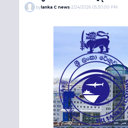
by
lanka C news
-
2/24/2026 05:30:00 PM