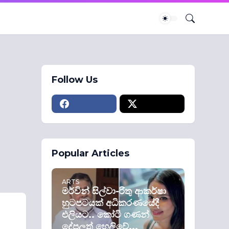
Follow Us
Popular Articles
ARTS
මර්වින් සිල්වා-රිතු ආකර්ෂා
හුටපටයක් අධිකරණයේදී
එලියට.. කෝටි ගණන්
දේපලත් හෙලිවේ...