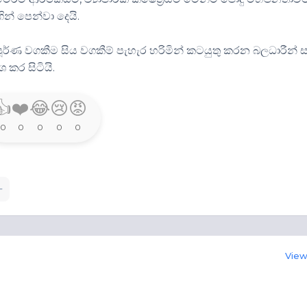
න් පෙන්වා දෙයි.
පූර්ණ වගකීම සිය වගකීම් පැහැර හරිමින් කටයුතු කරන බලධාරීන් ස
ශ කර සිටියි.
👍
❤️
😂
😢
😡
0
0
0
0
0
View 