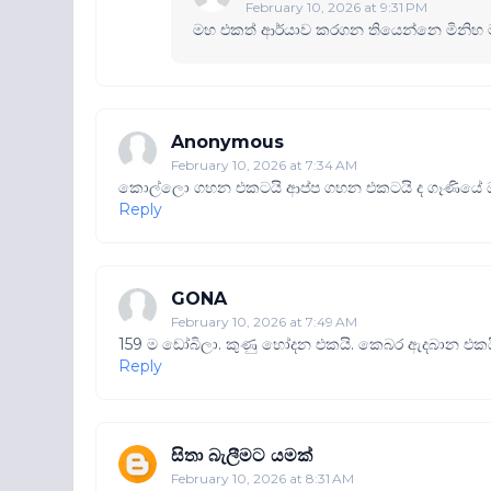
February 10, 2026 at 9:31 PM
මහ එකත් ආර්යාව කරගන තියෙන්නෙ මිනිහ මැ
Anonymous
February 10, 2026 at 7:34 AM
කොල්ලො ගහන එකටයි ආප්ප ගහන එකටයි ද ගෑණියේ 
Reply
GONA
February 10, 2026 at 7:49 AM
159 ම ඩෝබිලා. කුණු හෝදන එකයි. කෙබර ඇදබාන එකය
Reply
සිතා බැලීමට යමක්
February 10, 2026 at 8:31 AM