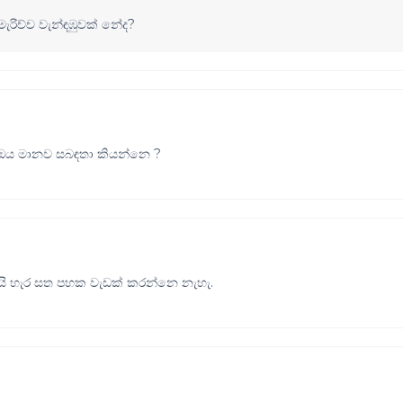
රිච්ච වැන්ඳඹුවක් නේද?
ඔය මානව සබඳතා කියන්නෙ ?
ි හැර සත පහක වැඩක් කරන්නෙ නැහැ.