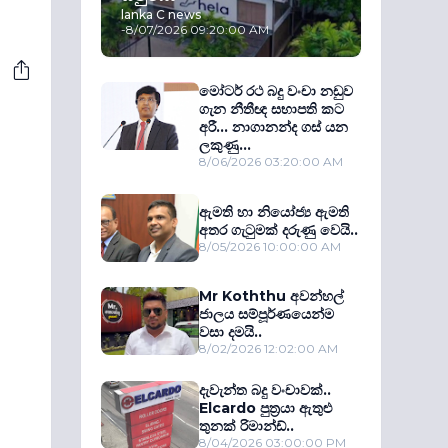
lanka C news
-
8/07/2026 09:20:00 AM
මෝටර් රථ බදු වංචා නඩුව
ගැන නීතීඥ සභාපති කට
අරී... නාගානන්ද ගස් යන
ලකුණු...
8/06/2026 03:20:00 AM
ඇමති හා නියෝජ්‍ය ඇමති
අතර ගැටුමක් දරුණු වෙයි..
8/05/2026 10:00:00 AM
Mr Koththu අවන්හල්
ජාලය සම්පූර්ණයෙන්ම
වසා දමයි..
8/02/2026 12:02:00 AM
දැවැන්ත බදු වංචාවක්..
Elcardo පුත‍්‍රයා ඇතුළු
තුනක් රිමාන්ඩ්..
8/04/2026 03:00:00 PM