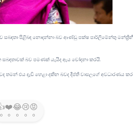
ව සබඳතා පිළිබඳ නොදන්නා බව ආණ්ඩු පක්ෂ පාර්ලිමේන්තු මන්ත්‍රින
ික සබඳතාවක් බව පමණක් යැයිද ඇය චෝදනා කරයි.
ද තමන් එය දැඩි හෙළා දකින බවද දීප්ති වාසලගේ අවධාරණය කරය
👍
❤️
😂
😢
😡
0
0
0
0
0