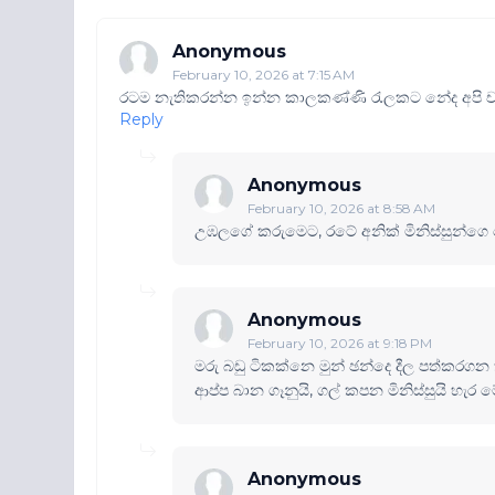
Anonymous
February 10, 2026 at 7:15 AM
රටම නැතිකරන්න ඉන්න කාලකණ්ණි රැලකට නේද අපි චන
Reply
Anonymous
February 10, 2026 at 8:58 AM
උඹලගේ කරුමෙට, රටේ අනික් මිනිස්සුන්ගෙ ව
Anonymous
February 10, 2026 at 9:18 PM
මරු බඩු ටිකක්නෙ මුන් ඡන්දෙ දීල පත්කරගන
ආප්ප බාන ගෑනුයි, ගල් කපන මිනිස්සුයි හ
Anonymous