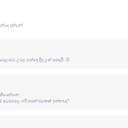
්දෙ දුන්නෙ!
ෙලාවට උඹල චන්දෙ දීපු උන් පරාදයි. :D
 තියෙන්නෙ,
ැර මේ අටමගලෙ හරි හපන් එකෙක් ඉන්නවද?