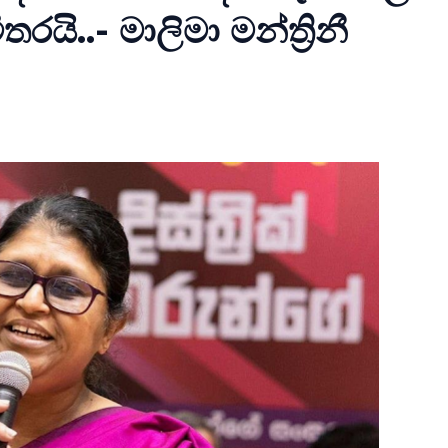
යි..- මාලිමා මන්ත්‍රිනී