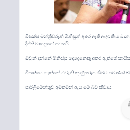
විපක්ෂ මන්ත්‍රීවරුන් මිනිසුන් අතර ඇති ආදරණීය මාන
දීප්ති වාසලගේ පවසයි.
ඔවුන් දන්නේ මිනිස්සු දෙදෙනෙකු අතර ඇත්තේ කාය
විපක්ෂය හැක්කේ එවැනි කුණුහරුප කීමට පමණක් බව
පාර්ලිමේන්තුව අමතමින් ඇය මේ බව කීවාය.