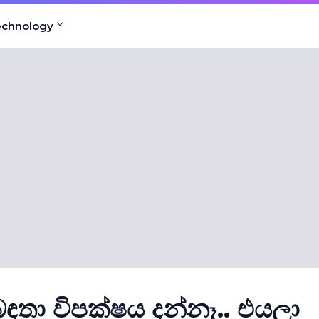
echnology
ඳතා විපක්ෂය දන්නෑ.. එයලා