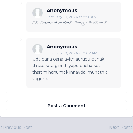
Anonymous
February 10, 2026 at 8:56 AM
ඔව්. මතකනේ පාස්කුව. ඕකල මේ රට කෑව.
Anonymous
February 10, 2026 at 9:02 AM
Uda pana oana avith aurudu ganak
thisse rata gini thiyapu pacha kota
tharam hanumek innavda. munath e
vagemai
Post a Comment
Previous Post
Next Post