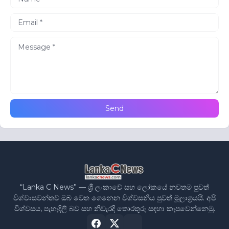
“Lanka C News” — ශ්‍රී ලංකාවේ සහ ලෝකයේ නවතම පුවත්
විශ්වාසවන්තව ඔබ වෙත ගෙනෙන විශ්වසනීය පුවත් මූලාශ්‍රයයි. අපි
විශ්වසය, පැහැදිලි බව සහ නිවැරදි තොරතුරු සඳහා කැපවෙන්නෙමු.