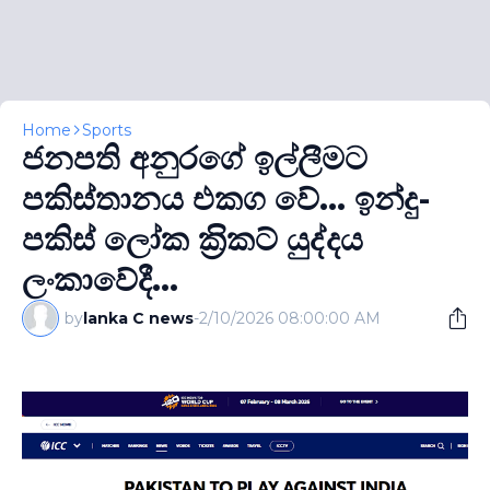
Home
Sports
ජනපති අනුරගේ ඉල්ලීමට
පකිස්තානය එකග වේ... ඉන්දු-
පකිස් ලෝක ක‍්‍රිකට් යුද්දය
ලංකාවේදී...
by
lanka C news
-
2/10/2026 08:00:00 AM