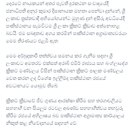
දෙරටේ නායකයන් අතර පැවති දුරකථන සංවාදයේදී
ජනාධිපති අනුර කුමාර දිසානායක මහතා පෙන්වා දුන්නේ, ශ්‍රී
ලංකාව ත්‍රස්තවාදී අභියෝගයන්ට මුහුණ දුන් අසීරු අවධියේදී
පාකිස්ථානය සැමවිටම ශ්‍රී ලංකා ක්‍රිකට් ක්‍රීඩාව අත්නොහළ
බවයි. එම සබඳතාව අගය කරමින් පාකිස්ථාන අග්‍රාමාත්‍යවරයා
මෙම තීරණයට එළඹී ඇත.
මෙම අර්බුදකාරී තත්ත්වය සමනය කර ගැනීම සඳහා ශ්‍රී
ලංකාවට අමතරව එක්සත් අරාබි එමීර් රාජ්‍යය සහ බංග්ලාදේශ
ක්‍රිකට් මණ්ඩලය විසින් පාකිස්ථාන ක්‍රිකට් පාලක මණ්ඩලය
වෙත කරන ලද විශේෂ ඉල්ලීම්ද පාකිස්ථාන රජයේ
අවධානයට යොමුව තිබේ.
ක්‍රිකට් ක්‍රීඩාවේ ජීව ගුණය ආරක්ෂා කිරීම සහ තරගාවලියට
සහභාගී වන සියලුම රටවල අඛණ්ඩ සහභාගීත්වය තහවුරු
කිරීම රජයේ අභිලාෂය බව පාකිස්ථාන අග්‍රාමාත්‍ය කාර්යාලය
නිකුත් කළ නිවේදනයේ සඳහන් වේ.