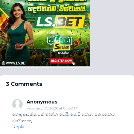
3 Comments
Anonymous
February 10, 2026 at 8:56 AM
හොඳ ආරක්ෂාවක් දෙන්න වෙයි. පොඩි හනුමා සත පහකට
විශ්වාස නෑ.
Reply