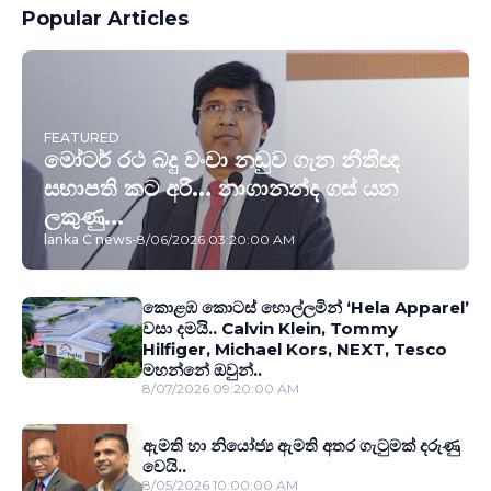
Popular Articles
FEATURED
මෝටර් රථ බදු වංචා නඩුව ගැන නීතීඥ
සභාපති කට අරී... නාගානන්ද ගස් යන
ලකුණු...
lanka C news
-
8/06/2026 03:20:00 AM
කොළඹ කොටස් හොල්ලමින් ‘Hela Apparel’
වසා දමයි.. Calvin Klein, Tommy
Hilfiger, Michael Kors, NEXT, Tesco
මහන්නේ ඔවුන්..
8/07/2026 09:20:00 AM
ඇමති හා නියෝජ්‍ය ඇමති අතර ගැටුමක් දරුණු
වෙයි..
8/05/2026 10:00:00 AM