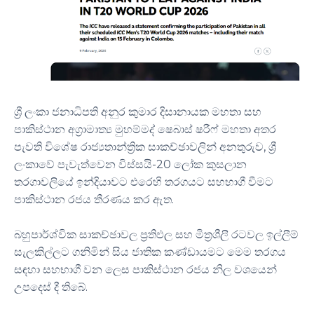
ශ්‍රී ලංකා ජනාධිපති අනුර කුමාර දිසානායක මහතා සහ
පාකිස්ථාන අග්‍රාමාත්‍ය මුහම්මද් ෂෙබාස් ෂරීෆ් මහතා අතර
පැවති විශේෂ රාජ්‍යතාන්ත්‍රික සාකච්ඡාවලින් අනතුරුව, ශ්‍රී
ලංකාවේ පැවැත්වෙන විස්සයි-20 ලෝක කුසලාන
තරගාවලියේ ඉන්දියාවට එරෙහි තරගයට සහභාගී වීමට
පාකිස්ථාන රජය තීරණය කර ඇත.
බහුපාර්ශ්වික සාකච්ඡාවල ප්‍රතිඵල සහ මිත්‍රශීලී රටවල ඉල්ලීම්
සැලකිල්ලට ගනිමින් සිය ජාතික කණ්ඩායමට මෙම තරගය
සඳහා සහභාගී වන ලෙස පාකිස්ථාන රජය නිල වශයෙන්
උපදෙස් දී තිබේ.