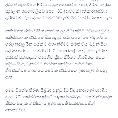
දඩයක් පැනවීමට ICC කටයුතු නොකරන අතර, 2031 ලෝක
කුසලාන තරඟාවලියට පෙර ICC ඉසව්වක් සත්කාරකත්වය
දැරීමට බංග්ලාදේශයට අවස්ථාව ලබා දීමටද තීරණය කර ඇත.
පකිස්ථාන රජය විසින් පනවන ලද සීමා කිරීම් මධ්‍යයේ වුවද,
පකිස්ථාන කණ්ඩායම සිය පළමු තරඟයෙන් නෙදර්ලන්තය
පරදා කඩුලු 3ක ජයක් වාර්තා කිරීමට සමත් විය. ඔවුන් සිය
දෙවන තරඟය පෙබරවාරි 10 වනදා (අද) කොළඹදී ඇමරිකා
එක්සත් ජනපදයට එරෙහිව ක්‍රීඩා කිරීමට නියමිතය. මෙය
ඉදිරියේදී පැවැත්වීමට නියමිත ඉන්දියා - පකිස්ථාන
තීරණාත්මක තරඟයට පෙර කණ්ඩායමට ඉතා වැදගත් වනු
ඇත.
මෙම විශේෂ තීරණ පිළිබඳ දැනුම් දීම සිදු කෙරුණේ පසුගිය
සඳුදා ICC, පකිස්ථාන ක්‍රිකට් පාලක මණ්ඩලය සහ බංග්ලාදේශ
ක්‍රිකට් පාලක මණ්ඩලය අතර පැවති සාකච්ඡාවකින්
අනතුරුවය.