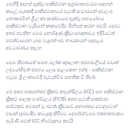
මෙහිදී අදහස් දැක්වූ පාකිස්ථාන අග්‍රාමාත්‍යවරයා සඳහන්
කළේ, මෑතකදී පාකිස්ථානයේ පැවති සංචාරයන් අවලංගු
නොකරමින් ශ්‍රී ලංකා කණ්ඩායම දැක්වූ සහයෝගය
පාකිස්ථාන වැසියන් කෘතවේදීව සිහිපත් කරන බවයි. දෙරට
අතර පවතින මෙම නොබිඳුණු ක්‍රීඩා සබඳතාවය ඉදිරියටත්
පවත්වාගෙන යාම වැදගත් බව නායකයන් දෙපළම
අවධාරණය කළහ.
මෙම තීරණයත් සමඟ ලෝක කුසලාන තරගාවලියේ වඩාත්
උද්යෝගිමත් තරගය ලෙස සැලකෙන ඉන්දු - පාකිස්ථාන
ගැටුම ශ්‍රී ලංකාවේදී පැවැත්වීම සහතික වී තිබේ.
මේ අතර ජාත්‍යන්තර ක්‍රිකට් කවුන්සිලය (ICC) සහ පකිස්ථාන
ක්‍රිකට් පාලක මණ්ඩලය (PCB) අතර පැවති සාකච්ඡා
සාර්ථකව අවසන් වූ බවත්, ක්‍රීඩාවේ අනාගතය වෙනුවෙන්
වඩාත් සුබවාදීව කටයුතු කිරීමට දෙපාර්ශ්වයම එකඟතාවකට
පැමිණි බවත් ICC නිවේදනය කරයි.