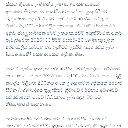
ක්‍රිකට් ක්‍රීඩාවේ උන්නතිය උදෙසා අවංකභාවයෙන්,
අපක්ෂපාතීව සහ සහයෝගීතාවයෙන් කටයුතු කිරීමේ
වැදගත්කම දෙපාර්ශ්වයම මෙහිදී අවධාරණය කර ඇත.
එමෙන්ම, ICC තරඟාවලි සඳහා සහභාගී වීමේ නියමයන්ට
අනුව සියලු සාමාජික රටවල් තම කැපවීම් ඉටුකිරීමටත්, දැනට
පැවැත්වෙන 2026 ICC පිරිමි විස්සයි-20 ලෝක කුසලාන
තරඟාවලිය සාර්ථක කර ගැනීමට උපරිම දායකත්වය ලබා
දීමටත් මෙහිදී එකඟතාවකට පැමිණ තිබේ.
මෙවර ලෝක කුසලාන තරඟාවලියට බංග්ලාදේශ කණ්ඩායම
සහභාගී නොවීම සම්බන්ධයෙන්ද ICC සිය ස්ථාවරය පැහැදිලි
කළේය. මිලියන 200කට අධික උද්‍යෝගිමත් ප්‍රේක්ෂක පිරිසක්
සිටින බංග්ලාදේශය තුළ ක්‍රිකට් ක්‍රීඩාවේ වර්ධනය අඛණ්ඩව
පවත්වාගෙන යාමට ICC සහාය ලබා දෙන බව එම
නිවේදනයේ සඳහන් වේ.
පවතින තත්ත්වයන් මත මෙවර තරඟාවලියට සහභාගී
නොවීම හේතුවෙන් බංග්ලාදේශයට කිසිදු දඬුවම් මුදලක් හෝ