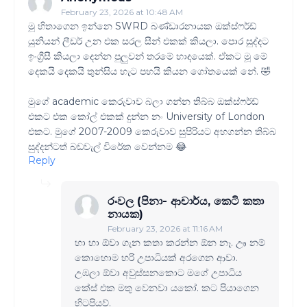
February 23, 2026 at 10:48 AM
මූ හිතාගෙන ඉන්නෙ SWRD බණ්ඩාරනායක ඔක්ස්ෆර්ඩ්
යුනියන් ලීඩර් උන එක සරල සීන් එකක් කියලා. පොර සුද්දට
ඉංග්‍රීසී කියලා දෙන්න පුලුවන් තරමේ හාදයෙක්. ඒකට මූ මේ
දෙකයි දෙකයි තුන්සිය හැට පහයි කියන ගෝතයෙක් නේ. 🤣
මුගේ academic කෙරුවාව බලා ගන්න තිබ්බ ඔක්ස්ෆර්ඩ්
එකට එක කෝල් එකක් දුන්න නං University of London
එකට. මුගේ 2007-2009 කෙරුවාව සුපිරියට අහගන්න තිබ්බ
සුද්දන්ටත් බඩවැල් විරේක වෙන්නම 😂
Reply
රංවල (පිනා- ආචාර්ය, කෙටි කතා
නායක)
February 23, 2026 at 11:16 AM
හා හා ඕවා ගැන කතා කරන්න ඕන නෑ. ඌ නම්
කොහොම හරි උපාධියක් අරගෙන ආවා.
උඹලා ඕවා අවුස්සනකොට මගේ උපාධිය
කේස් එක මතු වෙනවා යකෝ. කට පියාගෙන
හිටපියව්.