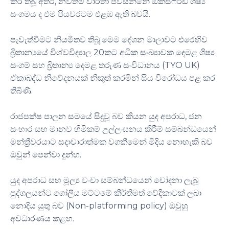
කර තිබූ අතර, නවතම වාර්තා පවසන්නේ ඔක්ස්ෆර්ඩ් ශිෂ්‍ය
සංගමය ද එම පියවරටම එළඹ ඇති බවයි.
පැවැත්වීමට නියමිතව තිබූ මෙම දේශන මාලාවට එරෙහිව
බ්‍රිතාන්‍යයේ විශ්වවිද්‍යාල 20කට අධික සංඛ්‍යාවක දෙමළ ශිෂ්‍ය
සංගම් සහ බ්‍රිතාන්‍ය දෙමළ තරුණ සංවිධානය (TYO UK)
ඒකාබද්ධ නිවේදනයක් නිකුත් කරමින් සිය විරෝධය පළ කර
තිබිණි.
රාජපක්ෂ පාලන සමයේ සිදුවූ බව කියන යුද අපරාධ, ජන
සංහාර සහ මානව හිමිකම් උල්ලංඝනය කිරීම් සම්බන්ධයෙන්
මන්ත්‍රීවරයාට සදාචාරාත්මක වගකීමෙන් මිදිය නොහැකි බව
ඔවුන් පෙන්වා දුන්හ.
යුද අපරාධ සහ මූල්‍ය වංචා සම්බන්ධයෙන් චෝදනා ලැබූ
පුද්ගලයන්ට ගෝලීය මට්ටමේ කීර්තිමත් වේදිකාවක් ලබා
නොදිය යුතු බව (Non-platforming policy) ඔවුහු
අවධාරණය කළහ.