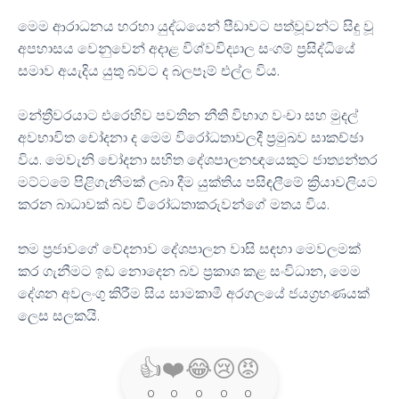
මෙම ආරාධනය හරහා යුද්ධයෙන් පීඩාවට පත්වූවන්ට සිදු වූ
අපහාසය වෙනුවෙන් අදාළ විශ්වවිද්‍යාල සංගම් ප්‍රසිද්ධියේ
සමාව අයැදිය යුතු බවට ද බලපෑම් එල්ල විය.
මන්ත්‍රීවරයාට එරෙහිව පවතින නීති විභාග වංචා සහ මුදල්
අවභාවිත චෝදනා ද මෙම විරෝධතාවලදී ප්‍රමුඛව සාකච්ඡා
විය. මෙවැනි චෝදනා සහිත දේශපාලනඥයෙකුට ජාත්‍යන්තර
මට්ටමේ පිළිගැනීමක් ලබා දීම යුක්තිය පසිඳලීමේ ක්‍රියාවලියට
කරන බාධාවක් බව විරෝධතාකරුවන්ගේ මතය විය.
තම ප්‍රජාවගේ වේදනාව දේශපාලන වාසි සඳහා මෙවලමක්
කර ගැනීමට ඉඩ නොදෙන බව ප්‍රකාශ කළ සංවිධාන, මෙම
දේශන අවලංගු කිරීම සිය සාමකාමී අරගලයේ ජයග්‍රහණයක්
ලෙස සලකයි.
👍
❤️
😂
😢
😡
0
0
0
0
0