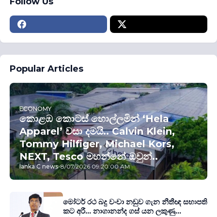
Follow Us
Popular Articles
ECONOMY
කොළඹ කොටස් හොල්ලමින් ‘Hela
Apparel’ වසා දමයි.. Calvin Klein,
Tommy Hilfiger, Michael Kors,
NEXT, Tesco මහන්නේ ඔවුන්..
lanka C news
-
8/07/2026 09:20:00 AM
මෝටර් රථ බදු වංචා නඩුව ගැන නීතීඥ සභාපති
කට අරී... නාගානන්ද ගස් යන ලකුණු...