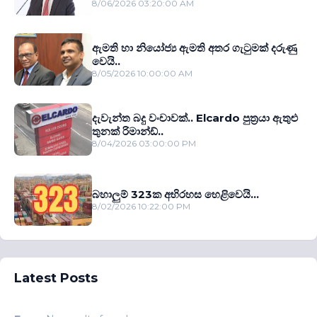
8/06/2026 03:20:00 AM
ඇමති හා නියෝජ්‍ය ඇමති අතර ගැටුමක් දරුණු
වෙයි..
8/05/2026 10:00:00 AM
දැවැන්ත බදු වංචාවක්.. Elcardo පුත‍්‍රයා ඇතුළු
තුනක් රිමාන්ඩ්..
8/04/2026 03:00:00 PM
බහාලුම් 323ක අභිරහස හෙළිවෙයි...
8/02/2026 10:22:00 PM
Latest Posts