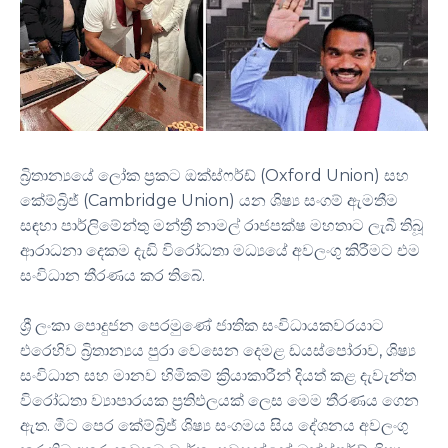
බ්‍රිතාන්‍යයේ ලෝක ප්‍රකට ඔක්ස්ෆර්ඩ් (Oxford Union) සහ
කේම්බ්‍රිජ් (Cambridge Union) යන ශිෂ්‍ය සංගම් ඇමතීම
සඳහා පාර්ලිමේන්තු මන්ත්‍රී නාමල් රාජපක්ෂ මහතාට ලැබී තිබූ
ආරාධනා දෙකම දැඩි විරෝධතා මධ්‍යයේ අවලංගු කිරීමට එම
සංවිධාන තීරණය කර තිබේ.
ශ්‍රී ලංකා පොදුජන පෙරමුණේ ජාතික සංවිධායකවරයාට
එරෙහිව බ්‍රිතාන්‍යය පුරා වෙසෙන දෙමළ ඩයස්පෝරාව, ශිෂ්‍ය
සංවිධාන සහ මානව හිමිකම් ක්‍රියාකාරීන් දියත් කළ දැවැන්ත
විරෝධතා ව්‍යාපාරයක ප්‍රතිඵලයක් ලෙස මෙම තීරණය ගෙන
ඇත. මීට පෙර කේම්බ්‍රිජ් ශිෂ්‍ය සංගමය සිය දේශනය අවලංගු