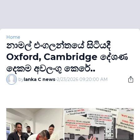
Home
නාමල් එංගලන්තයේ සිටියදී
Oxford, Cambridge දේශණ
දෙකම අවලංගු කෙරේ..
by
lanka C news
-
2/23/2026 09:20:00 AM