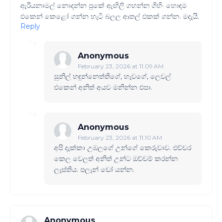
ඇරියනාමල් නොදන්න පුකේ ඇඟිලි ගහන්න ගිහිං හොඳම
එකෙන් කෙළෝ ගන්න හැටි බලල ආතල් එකක් ගන්න. මදැයි.
Reply
Anonymous
February 23, 2026 at 11:09 AM
සුනිල් හඳුන්නෙත්තිගේ, හෑවගේ, ලෙවල්
එකෙන් අනිත් අයව මනින්න එපා.
Anonymous
February 23, 2026 at 11:10 AM
අපි දැක්කා උඹලගේ උන්ගේ කෙරුවාව. එච්චර
කෙල වෙලත් අනිත් උන්ට ඔච්චම් කරන්න
ලෑස්තිය. පලෑන් ඩෝ යන්න.
Anonymous