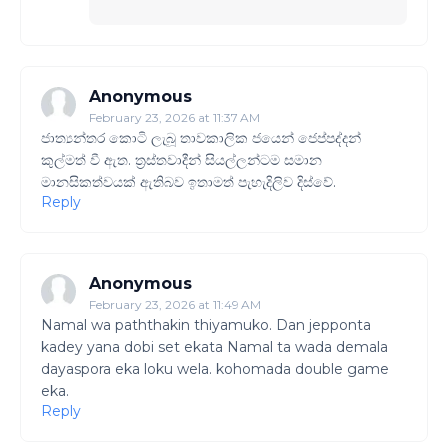
Anonymous
February 23, 2026 at 11:37 AM
ජාත්‍යන්තර කොටි ලැබූ තාවකාලික ජයෙන් ජෙප්පද්දන්
කුල්මත් වී ඇත. ත්‍රස්තවාදීන් සියල්ලන්ටම සමාන
මානසිකත්වයක් ඇතිබව ඉතාමත් පැහැදිලිව දිස්වේ.
Reply
Anonymous
February 23, 2026 at 11:49 AM
Namal wa paththakin thiyamuko. Dan jepponta
kadey yana dobi set ekata Namal ta wada demala
dayaspora eka loku wela. kohomada double game
eka.
Reply