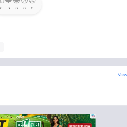
👍
❤️
😂
😢
😡
0
0
0
0
0
View 