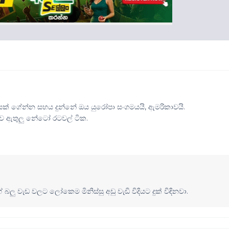
් ගේන්න සහය දුන්නේ ඔය යුරෝපා සංගමයයි, ඇමරිකාවයි.
කාව ඇතුලු නේටෝ රටවල් ටික.
ු වැඩ වලට ලෝකෙම මිනිස්සු අඩු වැඩි විදියට දුක් විඳිනවා.