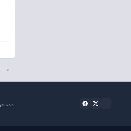
t Post
්‍රයයි.