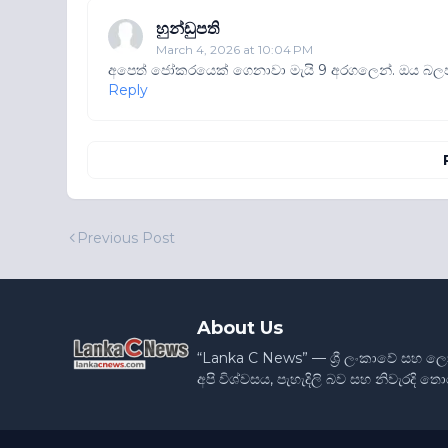
හුන්ඩුපති
March 4, 2026 at 10:04 PM
අපෙත් ජෝකරයෙක් ගෙනාවා මැයි 9 අරගලෙන්. ඔය බ
Reply
Previous Post
About Us
“Lanka C News” — ශ්‍රී ලංකාවේ සහ ල
අපි විශ්වසය, පැහැදිලි බව සහ නිවැරදි 