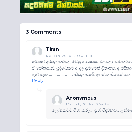
3 Comments
Tiran
March 4, 2026 at 10:02 PM
මයිදාන් අරගල කරවල හිටපු නායකයා එලවලා ජෝකරයෙක
ඒ ජෝකරයව යුද්ධෙකට ඇදල දැම්මෙත් බ්‍රිතාන්‍ය, ඇමරි
දැන් සැපද............................ කියල තමයි අහන්න තියෙන්නෙ.
Reply
Anonymous
March 11, 2026 at 2:54 PM
ලෝකෙටම වින කරලා, දැන් විඳවනවා. උන්ගේ බල