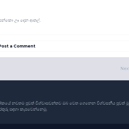
ලපන්කො ඌ දෙන ආතල්.
Post a Comment
Nex
ෝකයේ නවතම පුවත් විශ්වාසවන්තව ඔබ වෙත ගෙනෙන විශ්වසනීය පුවත් මූලාශ
තොරතුරු සඳහා කැපවෙන්නෙමු.