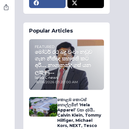
Popular Articles
FEATURED
මෝටර් රථ බදු වංචා නඩුව
ගැන නීතීඥ සභාපති කට
අරී... නාගානන්ද ගස් යන
ලකුණු...
lanka C news
-
8/06/2026 03:20:00 AM
කොළඹ කොටස්
හොල්ලමින් ‘Hela
Apparel’ වසා දමයි..
Calvin Klein, Tommy
Hilfiger, Michael
Kors, NEXT, Tesco