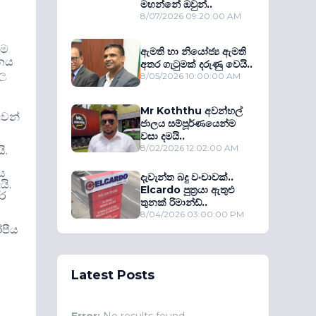
මහන්නේ ඔවුන්..
8/07/2026 09:20:00 AM
ළම
ඇමති හා නියෝජ්‍ය ඇමති
ානය
අතර ගැටුමක් දරුණු වෙයි..
ාල
8/05/2026 10:00:00 AM
Mr Koththu අවන්හල්
වෙන්
ජාලය සම්පූර්ණයෙන්ම
වසා දමයි..
8/02/2026 12:02:00 AM
.
යි
ය
දැවැන්ත බදු වංචාවක්..
.
යි
Elcardo පුත‍්‍රයා ඇතුළු
කර
තුනක් රිමාන්ඩ්..
8/04/2026 03:00:00 PM
පීය
Latest Posts