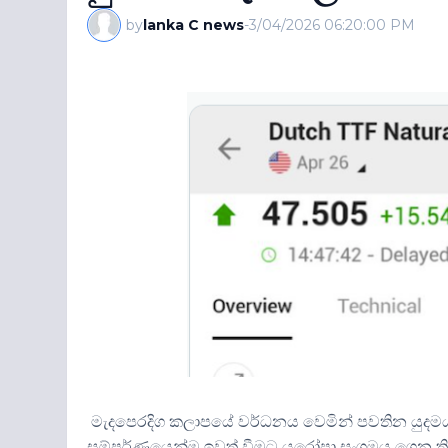
by
lanka C news
-
3/04/2026 06:20:00 PM
මැදපෙරදිග කලාපයේ වර්ධනය වෙමින් පවතින යුද
සම්පූර්ණයෙන්ම ඉවත් වීමට යුරෝපා සංගමය ගෙන තිබ