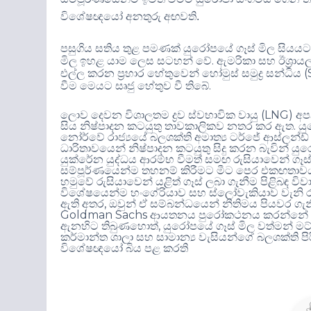
විශේෂඥයෝ අනතුරු අඟවති
.
පසුගිය සතිය තුළ පමණක් යුරෝපයේ ගෑස් මිල සියය
.
මිල ඉහළ යාම ලෙස සටහන් වේ
ඇමරිකා සහ ඊශ්‍රාය
(
එල්ල කරන ප්‍රහාර හේතුවෙන් හෝමුස් සමුද්‍ර සන්ධිය
.
වීම මෙයට සෘජු හේතුව වී තිබේ
(LNG)
ලොව දෙවන විශාලතම ද්‍රව ස්වභාවික වායු
අප
.
සිය නිෂ්පාදන කටයුතු තාවකාලිකව නතර කර ඇත
යු
නෝර්වේ රාජ්‍යයේ බලශක්ති අමාත්‍ය ටර්ජේ ආස්ලන්ඩ
ධාරිතාවයෙන් නිෂ්පාදන කටයුතු සිදු කරන බැවින් ය
යුක්රේන යුද්ධය ආරම්භ වීමත් සමඟ රුසියාවෙන් ග
සම්පූර්ණයෙන්ම තහනම් කිරීමට මීට පෙර එකඟතාවය
හමුවේ රුසියාවෙන් යළිත් ගෑස් ලබා ගැනීම පිළිබඳ ව
විශේෂයෙන්ම හංගේරියාව සහ ස්ලෝවැකියාව වැනි රට
,
ඇති අතර
ඔවුන් ඒ සම්බන්ධයෙන් නීතිමය පියවර ගැ
Goldman Sachs
ආයතනය පුරෝකථනය කරන්නේ හෝම
,
ඇනහිට තිබුණහොත්
යුරෝපයේ ගෑස් මිල වත්මන් ම
කර්මාන්ත ශාලා සහ සාමාන්‍ය වැසියන්ගේ බලශක්ති 
විශේෂඥයෝ බිය පළ කරති