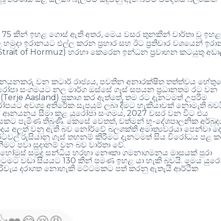
75
,
ට
කින් ඉහළ ගොස් ඇති අතර
මෙය වසර තුනකින් වාර්තා වූ ඉහ
ල හමුදා ඉරානයට එල්ල කරන ප්‍රහාර සහ ඊට ප්‍රතිචාර වශයෙන් ඉර
Strait of Hormuz)
හරහා කෙරෙන ඉන්ධන ප්‍රවාහන කටයුතු අඩ
,
නයනකරු වන කටාර් රාජ්‍යය
පවතින අනාරක්ෂිත තත්ත්වය හේතු
රෝපා සංගමයට නල මාර්ග ඔස්සේ ගෑස් සපයන ප්‍රධානතම රට වන
(Terje Aasland)
,
්
ප්‍රකාශ කර ඇත්තේ
තම රට දැනටමත් උපරිම
ුරෝපයට අවශ්‍ය අතිරේක සැපයුම් ලබා දීමට හැකියාවක් නොමැති බව
, 2027
ෑස් ආනයනය සීමා කළ යුරෝපා සංගමය
වසර වන විට එය
.
,
-
කට පැමිණ තිබුණි
කෙසේ වෙතත්
වත්මන් භූ
දේශපාලනික අර්බුද
ිවාදය අලුත් වනු ඇති බව නෝර්වේ බලශක්ති අමාත්‍යවරයා පෙන්වා දෙ
වල් රුසියානු ගෑස් තහනම් කිරීමට දැනටමත් සිය විරෝධය පළ 
.
නීමට පවා සූදානම් වන බව වාර්තා වේ
ුස් සමුද්‍ර සන්ධිය හරහා නෞකා ගමනාගමනය මාසයක් පුරා
130
.
ට්ටමට වඩා සියයට
කින් පමණ ඉහළ යා හැකි බවයි
මෙය යුරෝ
පිරිවැය දරාගත නොහැකි මට්ටමකට පත් කරනු ඇතැයි ආර්ථික