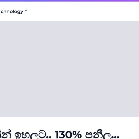
echnology
න් ඉහලට.. 130% පනීලු...