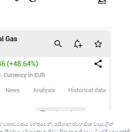
මය වාතාවරණය හේතුවෙන්
,
රුසියානු ස්වභාවික වායුවලින්
ූ තීරණය යළි සලකා බැලීමට සිදුවනු ඇති බවට විදේශීය බලශක්ති