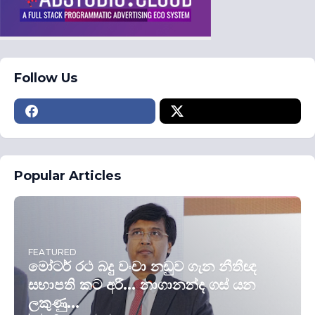
Follow Us
Popular Articles
FEATURED
මෝටර් රථ බදු වංචා නඩුව ගැන නීතීඥ
සභාපති කට අරී... නාගානන්ද ගස් යන
ලකුණු...