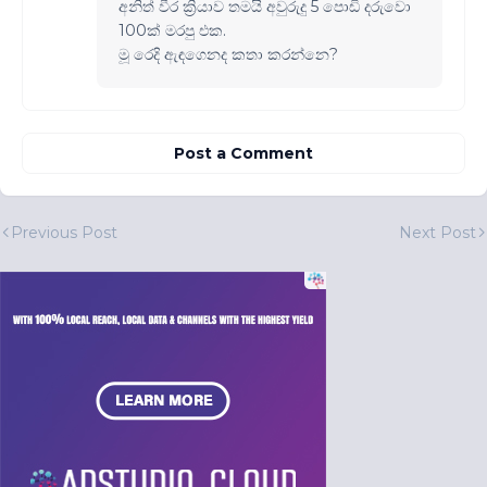
අනිත් වීර ක්‍රියාව තමයි අවුරුදු 5 පොඩි දරුවො
100ක් මරපු එක.
මූ රෙදි ඇඳගෙනද කතා කරන්නෙ?
Post a Comment
Previous Post
Next Post