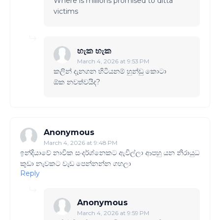
Where is millions promised to ditta
victims
හැක හැක
March 4, 2026 at 9:53 PM
කලින් දැනගන හිටියනම් හුන්ඩු කොටා
ඕක නවත්වයිද?
Anonymous
March 4, 2026 at 9:48 PM
ඉන්දියාවේ නාවික සංදර්ශ්නෙකට ඇවිල්ලා ආපහු යන නිරායුධ
කුඩා නැවකට වැඩ පෙන්නන්න ගහලා
Reply
Anonymous
March 4, 2026 at 9:59 PM