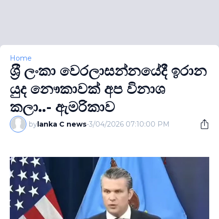
Home
ශ‍්‍රී ලංකා වෙරලාසන්නයේදී ඉරාන
යුද නෞකාවක් අප විනාශ
කලා..- ඇමරිකාව
by
lanka C news
-
3/04/2026 07:10:00 PM