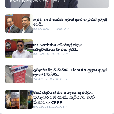
lanka C news
-
8/06/2026 03:20:00 AM
ඇමති හා නියෝජ්‍ය ඇමති අතර ගැටුමක් දරුණු
වෙයි..
8/05/2026 10:00:00 AM
Mr Koththu අවන්හල් ජාලය
සම්පූර්ණයෙන්ම වසා දමයි..
8/02/2026 12:02:00 AM
දැවැන්ත බදු වංචාවක්.. Elcardo පුත‍්‍රයා ඇතුළු
තුනක් රිමාන්ඩ්..
8/04/2026 03:00:00 PM
මහර රැදවියන් කිහිප දෙනෙකු මරුට..
තුවාලකරුවන් රැසක්.. රැදවියන්ට වෙඩි
තියනවා..- CPRP
8/01/2026 10:20:00 PM