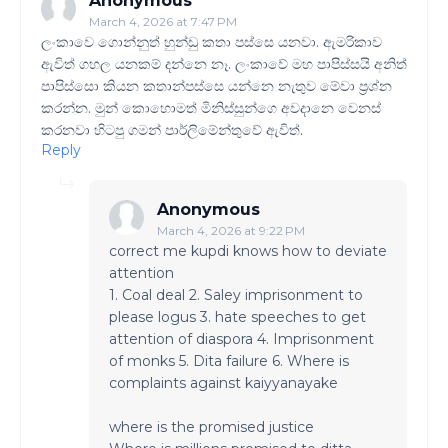
Anonymous
March 4, 2026 at 7:47 PM
ලංකාවෙ ගොන්නුත් හුන්ඩු කතා පස්සෙ යනවා. ඇමරිකාව
ඇවිත් ගහල යනකම් දන්නෙ නෑ. ලංකාවේ මහ පාපිස්සයි අනිත්
පාපිස්සො කියන කතාන්පස්සෙ යන්නෙ නැතුව මේවා ප්‍රශ්න
කරන්න. මුන් කොහොමත් මිනිස්සුන්ගෙ අවදානෙ වෙනස්
කරනවා හිටපු ගමන් පාර්ලිමේන්තුවේ ඇවිත්.
Reply
Anonymous
March 4, 2026 at 9:22 PM
correct me kupdi knows how to deviate
attention
1. Coal deal 2. Saley imprisonment to
please logus 3. hate speeches to get
attention of diaspora 4. Imprisonment
of monks 5. Dita failure 6. Where is
complaints against kaiyyanayake
where is the promised justice