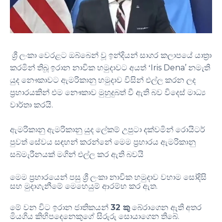
ශ්‍රී ලංකා වෙරළට ඔබ්බෙන් වූ ඉන්දියන් සාගර කලාපයේ යාත්‍රා
Iris Dena’
කරමින් තිබූ ඉරාන නාවික හමුදාවට අයත් ‘
නමැති
යුද නෞකාවට ඇමරිකානු හමුදාව විසින් එල්ල කරන ලද
ප්‍රහාරයකින් එම නෞකාව මුහුදුබත් වී ඇති බව විදෙස් මාධ්‍ය
.
වාර්තා කරයි
ඇමරිකානු ඇමරිකානු යුද ලේකම් උපුටා දක්වමින් රොයිටර්
පුවත් සේවය සඳහන් කරන්නේ මෙම ප්‍රහාරය ඇමරිකානු
සබ්මැරීනයක් මගින් එල්ල කර ඇති බවයි
මෙම ප්‍රහාරයෙන් පසු ශ්‍රී ලංකා නාවික හමුදාව වහාම සෝදිසි
.
සහ මුදාගැනීමේ මෙහෙයුම් ආරම්භ කර ඇත
32
මේ වන විට ඉරාන ජාතිකයන්
කු
බේරාගෙන ඇති අතර
.
මියගිය කිහිපදෙනෙකුගේ සිරුරු සොයාගෙන තිබේ