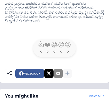
මෙම යුදමය තත්ත්වය එක්සත් ජාතීන්ගේ ප්‍රඥප්තිය
උල්ලංඝනය කිරීමක් බවට එක්සත් ජාතීන්ගේ පරීක්ෂණ
.
,
කණ්ඩායම් චෝදනා කරති
මේ අතර
හෝමුස් සමුද්‍ර සන්ධියේදී
මෝල්ටා ධජය සහිත බහාලුම් නෞකාවකටද ප්‍රහාරයක් එල්ල
වී ඇති බව වාර්තා වේ
👍
❤️
😂
😢
😡
0
0
0
0
0
Facebook
You might like
View all