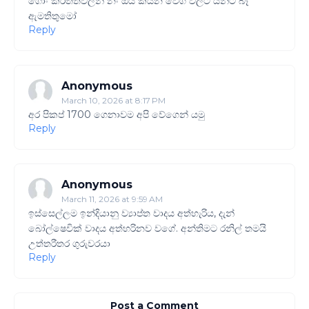
ගොං කරත්තවලින් නං ඔය කියන වේග වලට යන්ට බෑ
ඇමතිතුමෝ
Reply
Anonymous
March 10, 2026 at 8:17 PM
අර පිකප් 1700 ගෙනාවම අපි වේගෙන් යමු
Reply
Anonymous
March 11, 2026 at 9:59 AM
ඉස්සෙල්ලම ඉන්දියානු ව්‍යාප්ත වාදය අත්හැරිය, දැන්
බෝල්ෂෙවික් වාදය අත්හරිනව වගේ. අන්තිමට රනිල් තමයි
උත්තරීතර ගුරුවරයා
Reply
Post a Comment