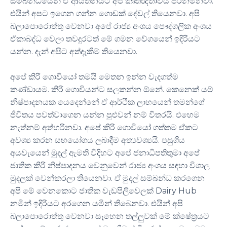
.
සම්බන්ධයෙන් ඒ ආයතනයට අපි කෘතඥතාවය පිරිනමනවා
.
එයින් අපට ඉගෙන ගන්න ගොඩක් දේවල් තියෙනවා
අපි
බලාපොරොත්තු වෙනවා අපේ රාජ්‍ය අංශය පෞද්ගලික අංශය
ඒකාබද්ධ වෙලා තවදුරටත් මේ ගමන වේගයෙන් ඉදිරියට
.
.
යන්න
දැන් අපිට අත්දැකීම් තියෙනවා
අපේ කිරි ගොවියෝ තමයි මෙතන ඉන්න වැදගත්ම
.
.
කණ්ඩායම
කිරි ගොවියන්ට සලකන්න ඕනේ
කෙනෙක් යම්
නිෂ්පාදනයක යෙදෙන්නේ ඒ ආර්ථික ලාභයෙන් තමන්ගේ
.
ජීවිතය පවත්වාගෙන යන්න පුළුවන් නම් විතරයි
එහෙම
.
නැත්නම් අත්හරිනවා
අපේ කිරි ගොවියෝ ගත්තම ඒකට
.
අවශ්‍ය කරන සහයෝගය ලබාදීම අත්‍යවශ්‍යයි
පසුගිය
අයවැයෙන් මුදල් ඇමති විදිහට අපේ ජනාධිපතිතුමා අපේ
ජාතික කිරි නිෂ්පාදනය වෙනුවෙන් රාජ්‍ය අංශය සඳහා විශාල
.
මුදලක් වෙන්කරලා තියෙනවා
ඒ මුදල් සම්බන්ධ කරගෙන
Dairy Hub
අපි මේ වෙනකොට ජාතික වැඩපිලිවෙලක්
.
නමින් ඉදිරියට අරගෙන යමින් තිබෙනවා
එයින් අපි
බලාපොරොත්තු වෙනවා සෑහෙන තල්ලුවක් මේ ක්ෂේත්‍රයට