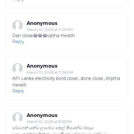
Anonymous
March 10, 2026 at 7:05 PM
Dan close😂😂😂vijitha Herath
Reply
Anonymous
March 10, 2026 at 7:06 PM
API Lanka electricity bord close...done close.,.Wijitha
Herath
Reply
Anonymous
March 10, 2026 at 8:16 PM
වේගෙන් යන්ට ලාබෙට තෙල් තියෙන්ට එපෑය.