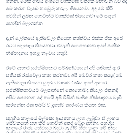
.
ගන්න
මේක රාජය අංශයේ වගකීමක් විතරක් නොවන බව අද
.
මේ කරන වැඩේ තහවුරු කරලා තියෙනවා
අද මේ කිරි
ගවයින් ලබන ගොවීන්ට වගකීමක් තියෙනවා මේ සතුන්
.
හොඳින් බලාගන්න
දැන් ලෝකයේ ඇතිවෙලා තියෙන තත්ත්වය එක්ක ඒක අපේ
.
රටට බලපාලා තියෙනවා
එවැනි මොහොතක අපේ ජාතික
.
නිෂ්පාදනය ඉහළ නැංවිය යුතුයි
රටේ ආහාර සුරක්ෂිතතාව සම්බන්ධයෙන් අපි සතියක් ඇර
.
සතියක් රැස්වෙලා කතා කරනවා
අපි මෙවර කතා කළේ මේ
ඇතිවෙලා තියෙන යුදමය වාතාවරණය අපේ ආහාර
.
සුරක්ෂිතතාවයට බලපාන්නේ කොහොමද කියලා
එතනදි
අපිට පෙනෙන දේ තමයි අපි විසින් ජාතික නිෂ්පාදනය වැඩි
.
කරගන්න එක තමයි වැදගත්ම කාරණය කියන එක
.
පහුගිය කාලයේ මිල්කො ආයතනය ලාභ ලැබුවා
ඒ ලාභය
.
සේවකයන් සහ කිරි ගොවීන් අතර බෙදා දුන්නා
පහුගිය
.
කාලයේ රාජ්‍ය සේවයට බඳවා ගැනීම් සීමා කළා
මේ නිසා
.
රාජ්‍ය යාන්ත්‍රණය අකර්මන්‍ය වුණා
ගොඩක් වෙලාවට රාජ්‍ය