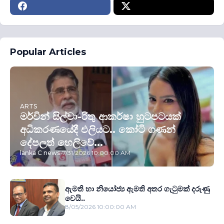
Popular Articles
ARTS
මර්වින් සිල්වා-රිතු ආකර්ෂා හුටපටයක්
අධිකරණයේදී එලියට.. කෝටි ගණන්
දේපලත් හෙලිවේ...
lanka C news
-
7/31/2026 10:00:00 AM
ඇමති හා නියෝජ්‍ය ඇමති අතර ගැටුමක් දරුණු
වෙයි..
8/05/2026 10:00:00 AM