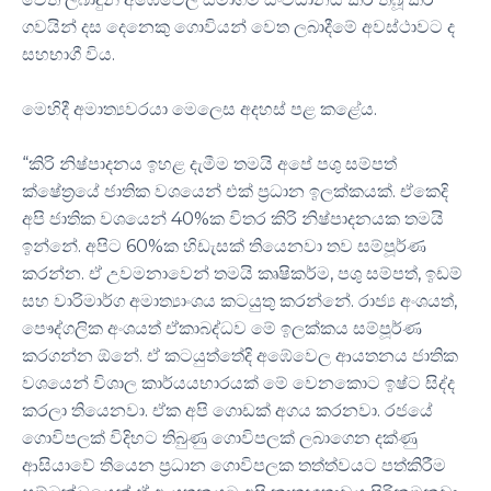
ගවයින් දස දෙනෙකු ගොවියන් වෙත ලබාදීමේ අවස්ථාවට ද
.
සහභාගී විය
.
මෙහිදී අමාත්‍යවරයා මෙලෙස අදහස් පළ කළේය
“
කිරි නිෂ්පාදනය ඉහළ දැමීම තමයි අපේ පශු සම්පත්
.
ක්ෂේත්‍රයේ ජාතික වශයෙන් එක් ප්‍රධාන ඉලක්කයක්
ඒකෙදි
40%
අපි ජාතික වශයෙන්
ක විතර කිරි නිෂ්පාදනයක තමයි
.
60%
ඉන්නේ
අපිට
ක හිඩැසක් තියෙනවා තව සම්පූර්ණ
.
,
,
කරන්න
ඒ උවමනාවෙන් තමයි කෘෂිකර්ම
පශු සම්පත්
ඉඩම්
.
,
සහ වාරිමාර්ග අමාත්‍යාංශය කටයුතු කරන්නේ
රාජ්‍ය අංශයත්
පෞද්ගලික අංශයත් ඒකාබද්ධව මේ ඉලක්කය සම්පූර්ණ
.
කරගන්න ඕනේ
ඒ කටයුත්තේදි අඹේවෙල ආයතනය ජාතික
වශයෙන් විශාල කාර්යයභාරයක් මේ වෙනකොට ඉෂ්ට සිද්ද
.
.
කරලා තියෙනවා
ඒක අපි ගොඩක් අගය කරනවා
රජයේ
ගොවිපලක් විදිහට තිබුණු ගොවිපලක් ලබාගෙන දක්ණු
ආසියාවේ තියෙන ප්‍රධාන ගොවිපලක තත්ත්වයට පත්කිරීම