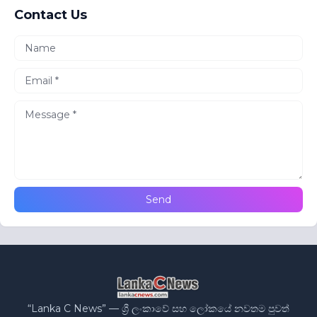
Contact Us
“Lanka C News” — ශ්‍රී ලංකාවේ සහ ලෝකයේ නවතම පුවත්