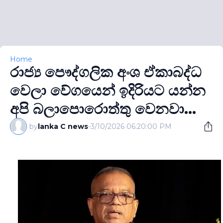
Home
රාජ්‍ය පෞද්ගලික අංශ ඒකාබද්ධ
වෙලා වේගයෙන් ඉදිරියට යන්න
අපි බලාපොරොත්තු වෙනවා...
by
lanka C news
-
3/10/2026 06:20:00 PM