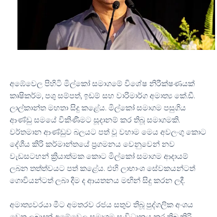
අඹේවෙල පිහිටි මිල්කෝ සමාගමේ විශේෂ නිරීක්ෂණයක්
,
,
.
.
කෘෂිකර්ම
පශු සම්පත්
ඉඩම් සහ වාරිමාර්ග අමාත්‍ය කේ
ඩී
.
ලාල්කාන්ත මහතා සිදු කළේය
මිල්කෝ සමාගම පසුගිය
.
ආණ්ඩු සමයේ විකිණීමට සූදානම් කර තිබූ සමාගමකි
වර්තමාන ආණ්ඩුව බලයට පත් වූ වහාම මෙය අවලංගු කොට
දේශීය කිරි කර්මාන්තයේ ප්‍රගමනය වෙනුවෙන් නව
වැඩසටහන් ක්‍රියාත්මක කොට මිල්කෝ සමාගම ආදායම්
.
ලබන තත්ත්වයට පත් කළේය
එහි ලාභාංශ සේවකයන්ටත්
.
ගොවියන්ටත් ලබා දීම ද ආයතනය මඟින් සිදු කරන ලදී
අමාත්‍යවරයා මීට අමතරව රජය සතුව තිබූ පුද්ගලික අංශය
වෙත ලබාදුන් අ‍ඹේවෙල සමාගම සංවිධානය කර තිබූ කිරි