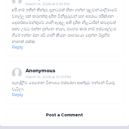
March 14, 2026 at 9:50 PM
අපි නම් ඉතින් තීන්දුව දැනටමත් හිතා ගන්න පුලුවන්.මාලිමාවේ
වහල්ලු පත් කරගත්තු දූශිත විනිසුරුවන් සහ අපරාධ පරීක්ශන
දෙපාර්තමේන්තුවේ ශානි ඇතුලු අති දූශිත නිළධාරීන් කවදාවත්
සත්‍ය උඩට එන්න දුන්නෙ නැහැ. එහෙම කරා නම් ඉස්සෙල්ලම
හිරේ ඉන්න ඕන රවි ශානි කියන පාහරයො දෙන්න ඊබ්‍රහිම්
නානත් එක්ක.
Reply
Anonymous
March 14, 2026 at 10:01 PM
පැහැදිලිව පෙනෙන විනාශය ඉස්සරහා ආන්ඩුව ඉන්නේ වියරු
වැටිලා.
Reply
Post a Comment