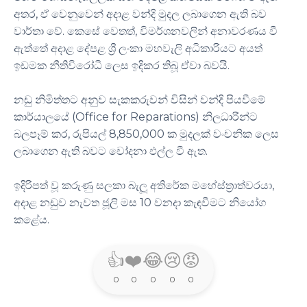
,
අතර
ඒ වෙනුවෙන් අදාළ වන්දි මුදල ලබාගෙන ඇති බව
.
,
වාර්තා වේ
කෙසේ වෙතත්
විමර්ශනවලින් අනාවරණය වී
ඇත්තේ අදාළ දේපළ ශ්‍රී ලංකා මහවැලි අධිකාරියට අයත්
.
ඉඩමක නීතිවිරෝධී ලෙස ඉදිකර තිබූ ඒවා බවයි
නඩු නිමිත්තට අනුව සැකකරුවන් විසින් වන්දි පියවීමේ
(Office for Reparations)
කාර්යාලයේ
නිලධාරීන්ට
,
8,850,000
බලපෑම් කර
රුපියල්
ක මුදලක් වංචනික ලෙස
.
ලබාගෙන ඇති බවට චෝදනා එල්ල වී ඇත
,
ඉදිරිපත් වූ කරුණු සලකා බැලූ අතිරේක මහේස්ත්‍රාත්වරයා
10
අදාළ නඩුව නැවත ජූලි මස
වනදා කැඳවීමට නියෝග
.
කළේය
👍
❤️
😂
😢
😡
0
0
0
0
0