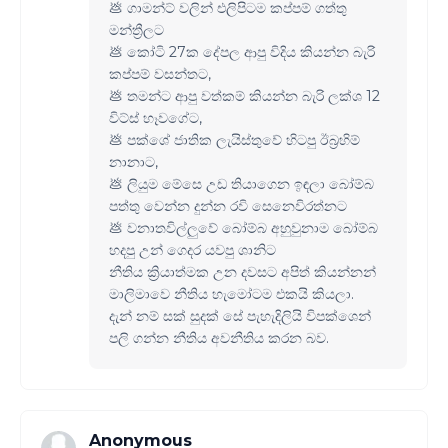
💩 ගාමන්ට් වලින් එලිපිටම කප්පම් ගත්තු
මන්ත්‍රීලට
💩 කෝටි 27ක දේපල ආපු විදිය කියන්න බැරි
කප්පම් වසන්තට,
💩 තමන්ට ආපු වත්කම් කියන්න බැරි ලක්ශ 12
විට්ස් හෑවගේට,
💩 පක්ශේ ජාතික ලැයිස්තුවේ හිටපු ඊබ්‍රහිම්
නානාට,
💩 ලියුම මේසෙ උඩ තියාගෙන ඉඳලා බෝම්බ
පත්තු වෙන්න දුන්න රවි සෙනෙවිරත්නට
💩 වනාතවිල්ලුවේ බෝම්බ අහුවුනාම බෝම්බ
හදපු උන් ගෙදර යවපු ශානිට
නීතිය ක්‍රියාත්මක උන දවසට අපිත් කියන්නන්
මාලිමාවෙ නීතිය හැමෝටම එකයි කියලා.
දැන් නම් සක් සුදක් සේ පැහැදිලියි විපක්ශෙන්
පලි ගන්න නීතිය අවනීතිය කරන බව.
Anonymous