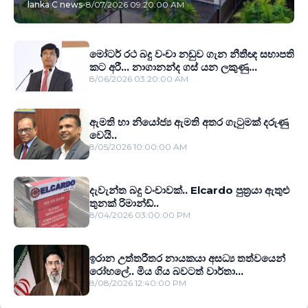
lanka C news
-
8/07/2026 09:20:00 AM
මෝටර් රථ බදු වංචා නඩුව ගැන නීතීඥ සභාපති
කට අරී... නාගානන්ද ගස් යන ලකුණු...
8/06/2026 03:20:00 AM
ඇමති හා නියෝජ්‍ය ඇමති අතර ගැටුමක් දරුණු
වෙයි..
8/05/2026 10:00:00 AM
දැවැන්ත බදු වංචාවක්.. Elcardo පුත‍්‍රයා ඇතුළු
තුනක් රිමාන්ඩ්..
8/04/2026 03:00:00 PM
ඉරාන උත්තරීතර නායකයා අසධ්‍ය තත්වයෙන්
රෝහලේ.. මිය ගිය බවටත් වාර්තා...
8/08/2026 12:40:00 PM