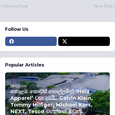
Previous Post
Next Post
Follow Us
Popular Articles
ECONOMY
කොළඹ කොටස් හොල්ලමින් ‘Hela
Apparel’ වසා දමයි.. Calvin Klein,
Tommy Hilfiger, Michael Kors,
NEXT, Tesco මහන්නේ ඔවුන්..