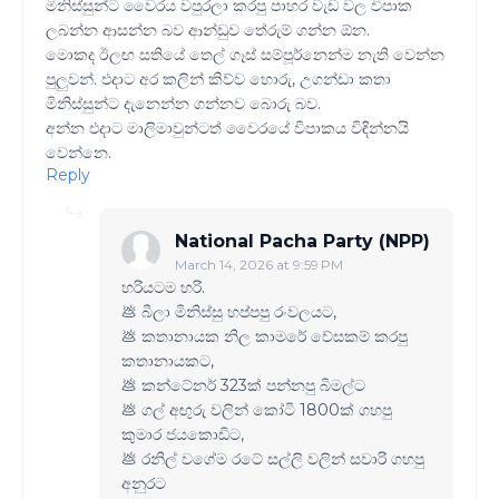
මිනිස්සුන්ට වෛරය වපුරලා කරපු පාහර වැඩ වල විපාක
ලබන්න ආසන්න බව ආන්ඩුව තේරුම් ගන්න ඕන.
මොකද ඊලඟ සතියේ තෙල් ගෑස් සම්පූර්නෙන්ම නැති වෙන්න
පුලුවන්. එදාට අර කලින් කිව්ව හොරු, උගන්ඩා කතා
මිනිස්සුන්ට දැනෙන්න ගන්නව බොරු බව.
අන්න එදාට මාලිමාවුන්ටත් වෛරයේ විපාකය විඳින්නයි
වෙන්නෙ.
Reply
National Pacha Party (NPP)
March 14, 2026 at 9:59 PM
හරියටම හරි.
💩 බීලා මිනිස්සු හප්පපු රංවලයට,
💩 කතානායක නිල කාමරේ වේසකම් කරපු
කතානායකට,
💩 කන්ටේනර් 323ක් පන්නපු බිමල්ට
💩 ගල් අඟුරු වලින් කෝටි 1800ක් ගහපු
කුමාර ජයකොඩිට,
💩 රනිල් වගේම රටේ සල්ලි වලින් සවාරි ගහපු
අනුරට