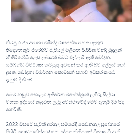
හිටපු රාජ්‍ය අමාත්‍ය ශෂීන්ද්‍ර රාජපක්ෂ මහතා ඇතුළු
8.85
තිදෙනෙකුට එරෙහිව රුපියල් මිලියන
ක වන්දි මුදලක්
නීතිවිරෝධී ලෙස ලබාගත් බවට එල්ල වී ඇති චෝදනා
සම්බන්ධ විමර්ශන කටයුතු අවසන් කර ඇති බව අල්ලස් හෝ
දූෂණ චෝදනා විමර්ශන කොමිෂන් සභාව අධිකරණයට
.
දැනුම් දී තිබේ
මෙම නඩුව කොළඹ අතිරේක මහේස්ත්‍රාත් ලහිරු සිල්වා
මහතා ඉදිරියේ කැඳවනු ලැබූ අවස්ථාවේදී මෙම දැනුම් දීම සිදු
.
කෙරිණි
2022
වසරේ පැවති අරගල සමයේදී සෙවනගල ප්‍රදේශයේ
පිහිටි ගොඩනැගිල්ලක් සහ දේපළ කිහිපයක් විනාශ වී ඇති