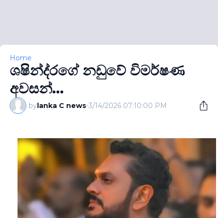
Home
ශෂින්ද‍්‍රගේ නඩුවේ විමර්ෂණ
අවසන්...
by
lanka C news
-
3/14/2026 07:10:00 PM