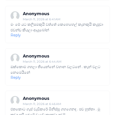
Anonymous
March 11, 2026 at 6:41 AM
මං මේ යට කලිසමකුයි වත්තේ කෙහෙහෙල් කැනකුයි කැපුවා
එවන්ඩ කියලා ආයුබෝන්
Reply
Anonymous
March 11, 2026 at 6:44 AM
ඔක්කොම ගහලා තියෙන්නේ වහාන වලටනේ . කැන් වලට
නෙමෙයිනේ
Reply
Anonymous
March 11, 2026 at 6:46 AM
එතකොට ගැස් වැඩිකරේ මිනිස්සු ගහගෙනද . පච හුත්තා . මු
කවද හරි බෙරේ වැවේ නානවා ෂුවර්