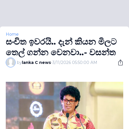
Home
සංචිත ඉවරයි.. දැන් කියන මිලට
තෙල් ගන්න වෙනවා..- වසන්ත
by
lanka C news
-
3/11/2026 05:50:00 AM