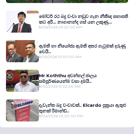
මෝටර් රථ බදු වංචා නඩුව ගැන නීතීඥ සභාපති
කට අරී... නාගානන්ද ගස් යන ලකුණු...
8/06/2026 03:20:00 AM
ඇමති හා නියෝජ්‍ය ඇමති අතර ගැටුමක් දරුණු
වෙයි..
8/05/2026 10:00:00 AM
Mr Koththu අවන්හල් ජාලය
සම්පූර්ණයෙන්ම වසා දමයි..
8/02/2026 12:02:00 AM
දැවැන්ත බදු වංචාවක්.. Elcardo පුත‍්‍රයා ඇතුළු
තුනක් රිමාන්ඩ්..
8/04/2026 03:00:00 PM