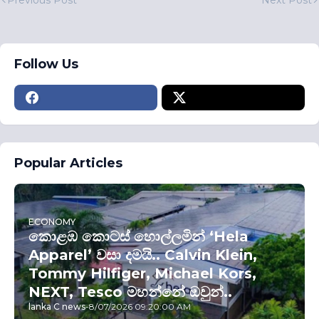
Follow Us
Popular Articles
ECONOMY
කොළඹ කොටස් හොල්ලමින් ‘Hela
Apparel’ වසා දමයි.. Calvin Klein,
Tommy Hilfiger, Michael Kors,
NEXT, Tesco මහන්නේ ඔවුන්..
lanka C news
-
8/07/2026 09:20:00 AM