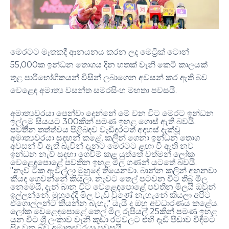
මෙරටට මෑතකදී ආනයනය කරන ලද මෙට්‍රික් ටොන්
55,000
ක ඉන්ධන තොගය දින හතක් වැනි කෙටි කාලයක්
තුළ පාරිභෝගිකයන් විසින් ලබාගෙන අවසන් කර ඇති බව
.
වෙළෙඳ අමාත්‍ය වසන්ත සමරසිංහ මහතා පවසයි
අමාත්‍යවරයා පෙන්වා දෙන්නේ මේ වන විට මෙරට ඉන්ධන
300
.
ඉල්ලුම සියයට
කින් පමණ ඉහළ ගොස් ඇති බවයි
පවතින තත්ත්වය පිළිබඳව වැඩිදුරටත් අදහස් දැක්වූ
,
අමාත්‍යවරයා සඳහන් කළේ
කලින් ගෙනා ඉන්ධන තොග
අවසන් වී ඇති බැවින් දැනට මෙරටට ළඟා වී ඇති නව
ඉන්ධන නැව් සඳහා ගෙවීම් කළ යුත්තේ වත්මන් ලෝක
.
වෙළෙඳපොළේ පවතින ඉහළ මිල ගණන් යටතේ බවයි
"
.
නැව් ටික ඇවිල්ලා මුහුදේ තියෙනවා
බාන්න කලින් අහනවා
.
කීයද ගෙවන්නේ කියලා
නැවට තෙල් පටවන විට තිබූ මිල
,
නෙමෙයි
දැන් බාන විට වෙළෙඳපොළේ පවතින මිලයි ඔවුන්
.
ඉල්ලන්නේ
මුහුදේදී මිල වැඩි වුණේ නැහැනේ කියලා අපිට
,"
.
ඒගොල්ලන්ට කියන්න බැහැ
යැයි ද ඔහු අවධාරණය කළේය
25
ලෝක වෙළෙඳපොළේ තෙල් මිල රුපියල්
කින් පමණ ඉහළ
යන විට ශ්‍රී ලංකාව වැනි කුඩා රටවලට එහි දැඩි පීඩාව විඳීමට
.
සිදු වන බව අමාත්‍යවරයා පවසයි