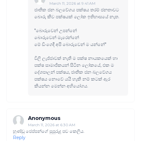
March 11, 2026 at 9:41 AM
ජාතික ජන බලවේගය පක්ෂය තරම් ජනතාවට
බොරු කීව පක්ෂයක් ලෝක ඉතිහාසයේ නැත.
"බොරුවෙන් උපන්නේ
බොරුවෙන් මැරෙන්නේ
මේ ඩිංගෙදී අපි බොරුවෙන් ම යන්නේ"
විලි ලැජ්ජාවක් නැති ම පක්ෂ නායකයෙක් හා
පක්ෂ සාමාජිකයන් සිටින ලෝකයේ, එක ම
දේශපාලන් පක්ෂය, ජාතික ජන බලවේගය
පක්ෂය නොවේ යයි හැකි නම් කටක් ඇර
කියන්න මෙන්න අභියෝගය.
Anonymous
March 11, 2026 at 6:30 AM
හුණ්ඩු ජෙප්පන්ගේ සුපුරුදු පච කෙලිය.
Reply