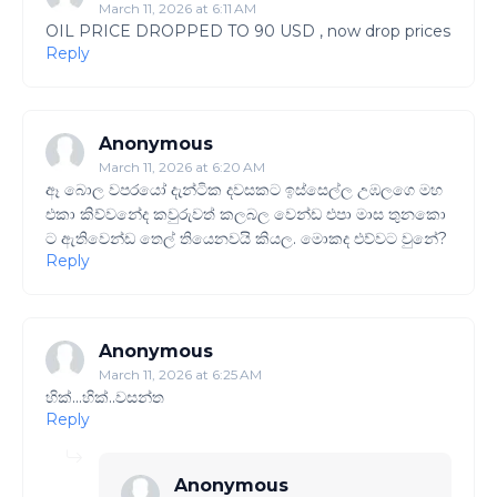
March 11, 2026 at 6:11 AM
OIL PRICE DROPPED TO 90 USD , now drop prices
Reply
Anonymous
March 11, 2026 at 6:20 AM
ඈ බොල වපරයෝ දැන්ටික දවසකට ඉස්සෙල්ල උඹලගෙ මහ
එකා කිව්වනේද කවුරුවත් කලබල වෙන්ඩ එපා මාස තුනකො
ට ඇතිවෙන්ඩ තෙල් තියෙනවයි කියල. මොකද එව්වට වුනේ?
Reply
Anonymous
March 11, 2026 at 6:25 AM
හික්...හික්..වසන්ත
Reply
Anonymous