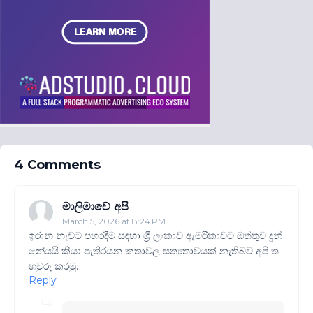
4 Comments
මාලිමාවේ අපි
March 5, 2026 at 8:24 PM
ඉරාන නැවට පහරදීම සඳහා ශ්‍රී ලංකාව ඇමරිකාවට ඔත්තුව දුන්
නේයයි කියා පැතිරයන කතාවල සත්‍යතාවයක් නැතිබව අපි ත
හවුරු කරමු.
Reply