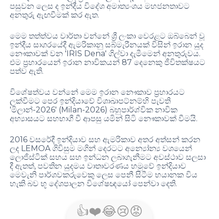
පසුවන ලෙස ද ඉන්දීය විදේශ අමාත්‍යංශය මහජනතාවට
.
අනතුරු ඇඟවීමක් කර ඇත
මෙම තත්ත්වය වාර්තා වන්නේ ශ්‍රී ලංකා වෙරළට ඔබ්බෙන් වූ
ඉන්දීය සාගරයේදී ඇමරිකානු සබ්මැරීනයක් විසින් ඉරාන යුද
'IRIS Dena'
.
නෞකාවක් වන
ගිල්වා දැමීමෙන් අනතුරුවය
87
එම ප්‍රහාරයෙන් ඉරාන නාවිකයන්
දෙනෙකු ජීවිතක්ෂයට
.
පත්ව ඇති
විශේෂත්වය වන්නේ මෙම ඉරාන නෞකාව ප්‍රහාරයට
ලක්වීමට පෙර ඉන්දියාවේ විශාඛාපට්නම්හි පැවති
'
-2026' (Milan-2026)
මිලාන්
බහුපාර්ශ්වික නාවික
.
අභ්‍යාසයට සහභාගී වී ආපසු යමින් සිටි නෞකාවක් වීමයි
2016
වසරේදී ඉන්දියාව සහ ඇමරිකාව අතර අත්සන් කරන
LEMOA
ලද
ගිවිසුම මගින් දෙරටට අන්‍යෝන්‍ය වශයෙන්
ලොජිස්ටික් සහය සහ ඉන්ධන ලබාගැනීමට අවස්ථාව සලසා
,
දී ඇතත්
පවතින යුදමය වාතාවරණය හමුවේ ඉන්දියාව
මෙවැනි පාර්ශවකරුවෙකු ලෙස පෙනී සිටීම භයානක විය
.
හැකි බව භූ දේශපාලන විශේෂඥයෝ පෙන්වා දෙති
👍
❤️
😂
😢
😡