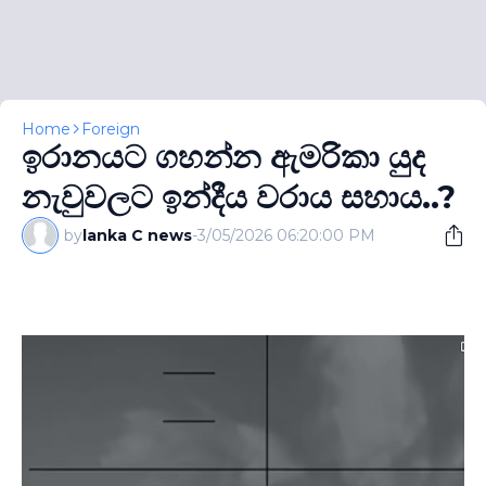
Home
Foreign
ඉරානයට ගහන්න ඇමරිකා යුද
නැවුවලට ඉන්දීය වරාය සහාය..?
by
lanka C news
-
3/05/2026 06:20:00 PM