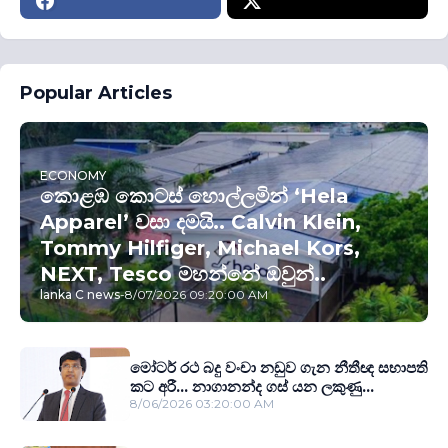
Popular Articles
ECONOMY
කොළඹ කොටස් හොල්ලමින් ‘Hela
Apparel’ වසා දමයි.. Calvin Klein,
Tommy Hilfiger, Michael Kors,
NEXT, Tesco මහන්නේ ඔවුන්..
lanka C news
-
8/07/2026 09:20:00 AM
මෝටර් රථ බදු වංචා නඩුව ගැන නීතීඥ සභාපති
කට අරී... නාගානන්ද ගස් යන ලකුණු...
8/06/2026 03:20:00 AM