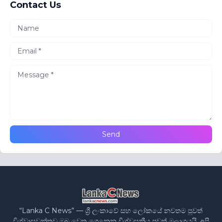
Contact Us
“Lanka C News” — ශ්‍රී ලංකාවේ සහ ලෝකයේ නවතම පුවත්
විශ්වාසවන්තව ඔබ වෙත ගෙනෙන විශ්වසනීය පුවත් මූලාශ්‍රයයි. අපි