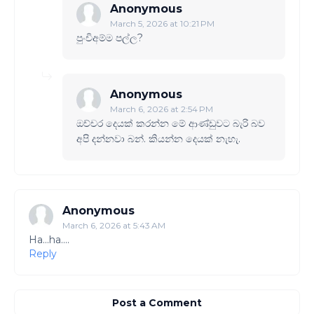
Anonymous
March 5, 2026 at 10:21 PM
පුංචිඅම්ම පල්ල?
Anonymous
March 6, 2026 at 2:54 PM
ඔච්චර දෙයක් කරන්න මේ ආණ්ඩුවට බැරි බව
අපි දන්නවා බන්. කියන්න දෙයක් නැහැ.
Anonymous
March 6, 2026 at 5:43 AM
Ha...ha....
Reply
Post a Comment