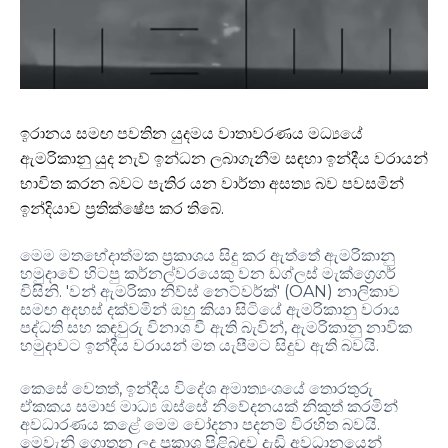
ඉරානය සමඟ පවතින යුදමය වාතාවරණය මධ්‍යයේ
ඇමරිකානු යුද නැව් ඉන්ධන ලබාගැනීම සඳහා ඉන්දීය වරායන්
භාවිත කරන බවට පැතිර යන වාර්තා අසත්‍ය බව පවසමින්
ඉන්දියාව ප්‍රතික්ෂේප කර තිබේ
.
මෙම මතභේදාත්මක ප්‍රකාශය සිදු කර ඇත්තේ ඇමරිකානු
හමුදාවේ හිටපු කර්නල්වරයෙකු වන ඩග්ලස් මැක්ග්‍රෙගර්
. '
' (OAN)
විසිනි
වන් ඇමරිකා නිව්ස් නෙට්වර්ක්
නාලිකාව
සමඟ අදහස් දක්වමින් ඔහු කියා සිටියේ ඇමරිකානු වරාය
,
පද්ධති සහ කඳවුරු විනාශ වී ඇති බැවින්
ඇමරිකානු නාවික
.
හමුදාවට ඉන්දීය වරායන් මත යැපීමට සිදුව ඇති බවයි
,
කෙසේ වෙතත්
ඉන්දීය විදේශ අමාත්‍යංශයේ තොරතුරු
ඒකකය සමාජ මාධ්‍ය ඔස්සේ නිවේදනයක් නිකුත් කරමින්
.
අවධාරණය කළේ මෙම චෝදනා පදනම් විරහිත බවයි
මෙවැනි ගොතන ලද ප්‍රකාශ පිළිබඳව දැඩි අවධානයෙන්