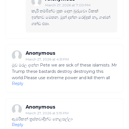
March 27, 2026 at 7:00 PM
කැරි තම්බින්ට පුක දෙන බූරුවො ටිකක්
ඉන්නව මෙතන. මුන් දන්න රෙද්දක් නෑ, ගණන්
ගන්ඩ එපා.
Anonymous
March 27, 2026 at 4:51 PM
මුව මරල දාන්න Pete we are sick of these islamists .Mr
Trump these bastards destroy destroying this
world.Please use extreme power and kill them all
Reply
Anonymous
March 27, 2026 at 5:19 PM
ඇමරිකන් ත්‍රස්තවාදීන්ට නෙළපල්ලා
Reply