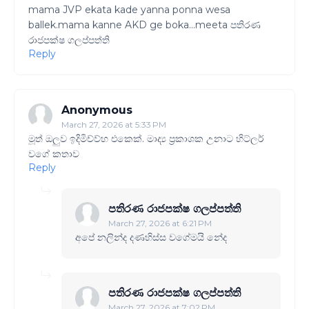
mama JVP ekata kade yanna ponna wesa
ballek.mama kanne AKD ge boka...meeta පතිරණ
රාජපක්ෂ ගලප්පත්ති
Reply
Anonymous
March 27, 2026 at 5:33 PM
මූත් ඔලුව ඉදිමිච්ව්හ එකෙක්. මාද්‍ය ප්‍රකාශක උනාට හිට්ලර්
වගේ කතාව
Reply
පතිරණ රාජපක්ෂ ගලප්පත්ති
March 27, 2026 at 6:21 PM
අපේ නලින්ද දණහිස්ස වගේමයි නේද
පතිරණ රාජපක්ෂ ගලප්පත්ති
March 27, 2026 at 7:02 PM