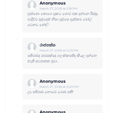
Anonymous
March 27, 2026 at 5:18 PM
හුත්තො තොගෙ පුකට ශොට් එක දුන්නෙ පිස්සු
හැදිච්ච සුද්දෙක් නිසා සුද්දො දැක්කම මෝල්
වෙනව නේද?
රාජපක්ශ
March 27, 2026 at 5:20 PM
පතිරණද රාජපක්සද ගලක්කපතිද කියල දන්නෙ
නැති අවජාතක බුවා.
Anonymous
March 27, 2026 at 6:20 PM
ඌ පතිරණ නොවේ රෙණ පති!
Anonymous