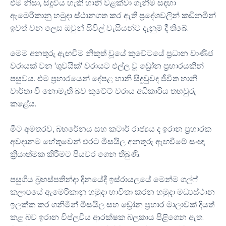
එම නිසා, සිදුවිය හැකි හානි වළක්වා ගැනීම සඳහා
ඇමෙරිකානු හමුදා ස්ථානගත කර ඇති ප්‍රදේශවලින් කඩිනමින්
ඉවත් වන ලෙස ඔවුන් සිවිල් වැසියන්ට දැනුම් දී තිබේ.
මෙම අනතුරු ඇඟවීම නිකුත් වූයේ කුවේටයේ ප්‍රධාන වාණිජ
වරායක් වන 'ශුවයික්' වරායට එල්ල වූ ඩ්‍රෝන ප්‍රහාරයකින්
පසුවය. එම ප්‍රහාරයෙන් දේපළ හානි සිදුවුවද ජීවිත හානි
වාර්තා වී නොමැති බව කුවේට් වරාය අධිකාරිය තහවුරු
කළේය.
මීට අමතරව, බහරේනය සහ කටාර් රාජ්‍යය ද ඉරාන ප්‍රහාරක
අවදානම හේතුවෙන් එරට මිසයිල අනතුරු ඇඟවීමේ සංඥා
ක්‍රියාත්මක කිරීමට පියවර ගෙන තිබුණි.
පසුගිය බ්‍රහස්පතින්දා දිනයේදී ඉස්රායලයේ මෙන්ම ගල්ෆ්
කලාපයේ ඇමෙරිකානු හමුදා භාවිතා කරන හමුදා මධ්‍යස්ථාන
ඉලක්ක කර ගනිමින් මිසයිල සහ ඩ්‍රෝන ප්‍රහාර මාලාවක් දියත්
කළ බව ඉරාන විප්ලවීය ආරක්ෂක බලකාය පිළිගෙන ඇත.