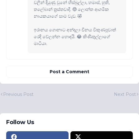
වලින් දියුණු වුනේ හිස්බුල්ලා, හමාස්, හුති,
තලේබාන් ත්‍රස්තවාදි. 🤑 ලොන්ත ආගමික
නායකයාගේ සාම වැඩ. 🤣
ඉරානය ගොනාට අන්දලා චීනය විකුණපුවාත්
රෙදි වේලන්න හොඳයි. 😂 කිණිතුල්ලාගේ
මාටියා.
Post a Comment
Previous Post
Next Post
Follow Us