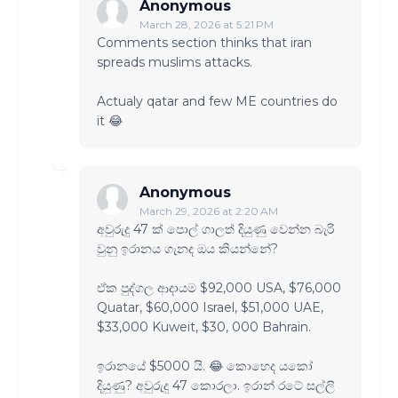
Anonymous
March 28, 2026 at 5:21 PM
Comments section thinks that iran
spreads muslims attacks.
Actualy qatar and few ME countries do
it 😂
Anonymous
March 29, 2026 at 2:20 AM
අවුරුදු 47 ක් පොල් ගාලත් දියුණු වෙන්න බැරි
වුනු ඉරානය ගැනද ඔය කියන්නේ?
ඒක පුද්ගල ආදායම $92,000 USA, $76,000
Quatar, $60,000 Israel, $51,000 UAE,
$33,000 Kuweit, $30, 000 Bahrain.
ඉරානයේ $5000 යි. 😂 කොහෙද යකෝ
දියුණු? අවුරුදු 47 කොරලා. ඉරාන් රටේ සල්ලි