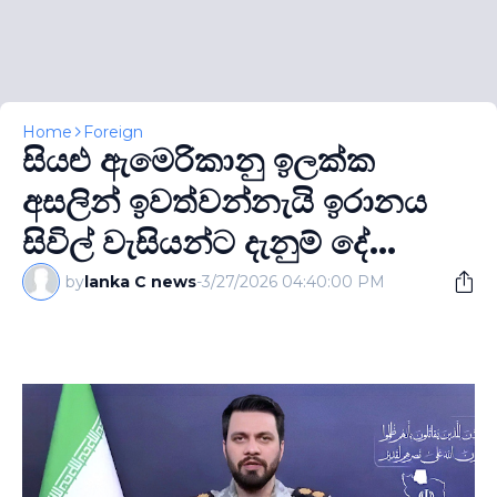
Home
Foreign
සියළු ඇමෙරිකානු ඉලක්ක
අසලින් ඉවත්වන්නැයි ඉරානය
සිවිල් වැසියන්ට දැනුම් දේ...
by
lanka C news
-
3/27/2026 04:40:00 PM