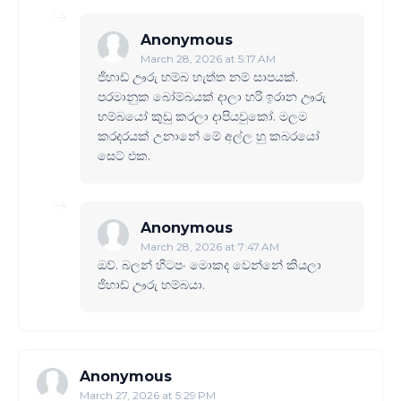
Anonymous
March 28, 2026 at 5:17 AM
ජිහාඩ් ඌරු හම්බ හැත්ත නම් සාපයක්.
පරමානුක බෝම්බයක් දාලා හරි ඉරාන ඌරු
හම්බයෝ කුඩු කරලා දාපියවුකෝ. මලම
කරදරයක් උනානේ මේ අල්ල හු කබරයෝ
සෙට් එක.
Anonymous
March 28, 2026 at 7:47 AM
ඔව්. බලන් හිටපං මොකද වෙන්නේ කියලා
ජිහාඩ් ඌරු හම්බයා.
Anonymous
March 27, 2026 at 5:29 PM