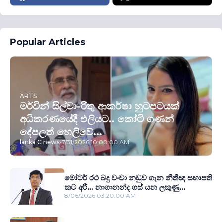
Popular Articles
ARTS
මර්වින් සිල්වා-රිතු ආකර්ෂා හුටපටයක්
අධිකරණයේදී එලියට.. කෝටි ගණන්
දේපලත් හෙලිවේ...
lanka C news
-
7/31/2026 10:00:00 AM
මෝටර් රථ බදු වංචා නඩුව ගැන නීතීඥ සභාපති
කට අරී... නාගානන්ද ගස් යන ලකුණු...
8/06/2026 03:20:00 AM