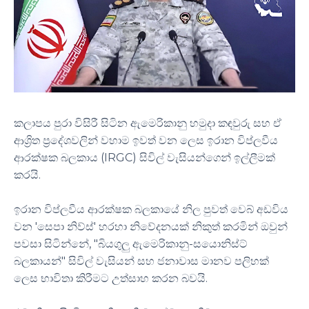
කලාපය පුරා විසිරී සිටින ඇමෙරිකානු හමුදා කඳවුරු සහ ඒ
ආශ්‍රිත ප්‍රදේශවලින් වහාම ඉවත් වන ලෙස ඉරාන විප්ලවීය
ආරක්ෂක බලකාය (IRGC) සිවිල් වැසියන්ගෙන් ඉල්ලීමක්
කරයි.
ඉරාන විප්ලවීය ආරක්ෂක බලකායේ නිල පුවත් වෙබ් අඩවිය
වන 'සෙපා නිව්ස්' හරහා නිවේදනයක් නිකුත් කරමින් ඔවුන්
පවසා සිටින්නේ, "බියගුලු ඇමෙරිකානු-සයොනිස්ට්
බලකායන්" සිවිල් වැසියන් සහ ජනාවාස මානව පලිහක්
ලෙස භාවිතා කිරීමට උත්සාහ කරන බවයි.