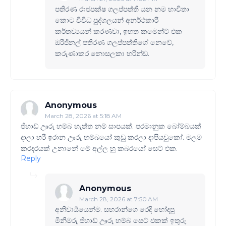
පතිරණ රාජපක්ෂ ගලප්පත්ති යන නම භාවිතා
කොට විවිධ පුද්ගලයන් අනර්ථකාරී
කර්තව්‍යයන් කරණවා, ඉහත කමෙන්ට් එක
ඔරිජිනල් පතිරණ ගලප්පත්තිගේ නෙවේ,
කරුණාකර නොසලකා හරින්ඩ.
Anonymous
March 28, 2026 at 5:18 AM
ජිහාඩ් ඌරු හම්බ හැත්ත නම් සාපයක්. පරමානුක බෝම්බයක්
දාලා හරි ඉරාන ඌරු හම්බයෝ කුඩු කරලා දාපියවුකෝ. මලම
කරදරයක් උනානේ මේ අල්ල හු කබරයෝ සෙට් එක.
Reply
Anonymous
March 28, 2026 at 7:50 AM
අනිවාර්‍යයෙන්ම. සහරාන්ගෙ රෙදි හෝදපු
මිනීමරු ජිහාඩ් ඌරු හම්බ සෙට් එකක් ඉතුරු