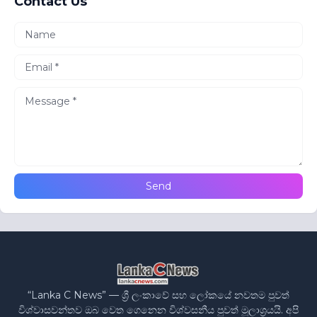
Contact Us
“Lanka C News” — ශ්‍රී ලංකාවේ සහ ලෝකයේ නවතම පුවත්
විශ්වාසවන්තව ඔබ වෙත ගෙනෙන විශ්වසනීය පුවත් මූලාශ්‍රයයි. අපි