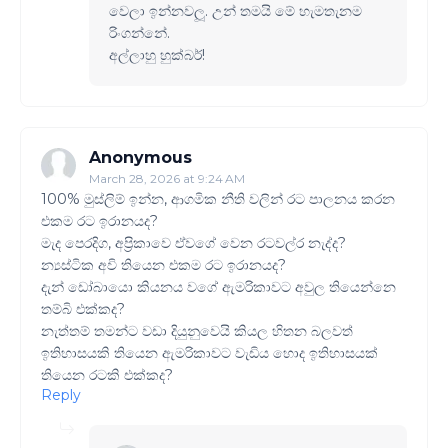
වෙලා ඉන්නවලූ. උන් තමයි මේ හැමතැනම
රිංගන්නේ.
අල්ලාහු හුක්බර්!
Anonymous
March 28, 2026 at 9:24 AM
100% මුස්ලිම් ඉන්න, ආගමික නීති වලින් රට පාලනය කරන
එකම රට ඉරානයද?
මැද පෙරදිග, අප්‍රිකාවෙ ඒවගේ වෙන රටවල්‍ර නැද්ද?
න්‍යස්ටික අවි තියෙන එකම රට ඉරානයද?
දැන් ඩෝබායො කියනය වගේ ඇමරිකාවට අවුල තියෙන්නෙ
තම්බි එක්කද?
නැත්තම් තමන්ට වඩා දියුනුවෙයි කියල හිතන බලවත්
ඉතිහාසයකි තියෙන ඇමරිකාවට වැඩිය හොද ඉතිහාසයක්
තියෙන රටකි එක්කද?
Reply