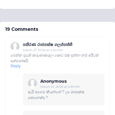
19 Comments
පතිරණ රාජපක්ෂ ගලප්පත්ති
March 27, 2026 at 4:50 PM
මෙන්න මූටත් කරුණාකරලා ෂොට් එක දුන්නා නම් අපිටත්
සන්තෝෂයි.
Reply
Anonymous
March 27, 2026 at 4:59 PM
ඇයි එහෙම කියන්නේ ? ඌ රාජපක්ෂ
කෙනෙක්ද ?