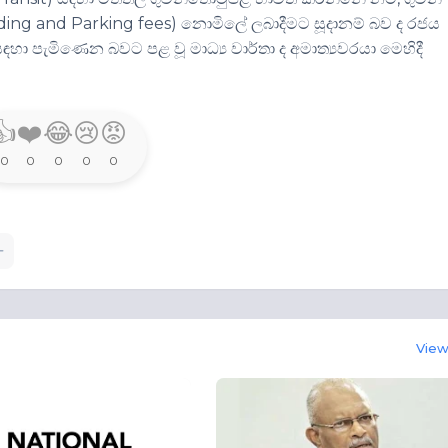
ding and Parking fees) නොමිලේ ලබාදීමට සූදානම් බව ද රජය
ඳහා පැමිණෙන බවට පළ වූ මාධ්‍ය වාර්තා ද අමාත්‍යවරයා මෙහිදී
👍
❤️
😂
😢
😡
0
0
0
0
0
View 