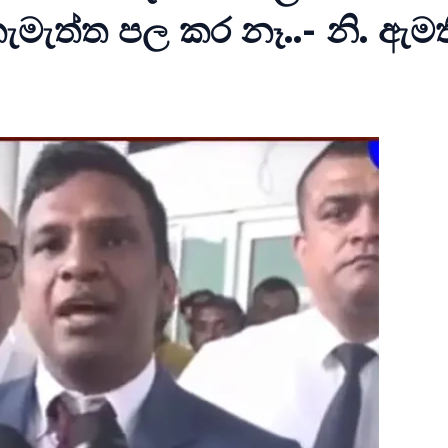
ැමැත්ත පල කර නෑ..- නි. ඇමත