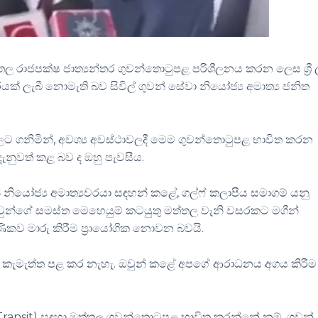
තල රාජපක්ෂ ජාත්‍යන්තර ගුවන්තොටුපළ පරිශීලනය කරන ලෙස ශ්‍රී 
ක් ලැබී නොමැති බව සිවිල් ගුවන් සේවා නියෝජ්‍ය අමාත්‍ය ජනිත
්ලට ගනිමින්, අවශ්‍ය අවස්ථාවලදී මෙම ගුවන්තොටුපළ භාවිත කරන
දැනුවත් කළ බව ද ඔහු පැවසීය.
නියෝජ්‍ය අමාත්‍යවරයා සඳහන් කළේ, ගල්ෆ් කලාපීය සමාගම් යනු
වුන්ගේ සමස්ත මෙහෙයුම් කටයුතු මත්තල වැනි වසරකට මගීන්
කව මාරු කිරීම ප්‍රායෝගික නොවන බවයි.
කු කැමැත්ත පළ කර නැහැ. ඔවුන් කළේ අපගේ ආරාධනය අගය කිරීම
ransit) සඳහා මත්තල ගුවන්තොටුපළ භාවිත කරන්නේ නම්, ගුවන්