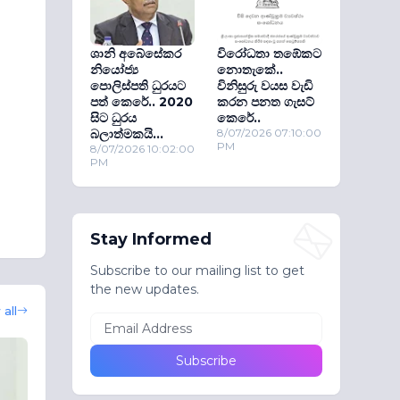
ශානි අබේසේකර
විරෝධතා තඹේකට
නියෝජ්‍ය
නොතැකේ..
පොලිස්පති ධුරයට
විනිසුරු වයස වැඩි
පත් කෙරේ.. 2020
කරන පනත ගැසට්
සිට ධුරය
කෙරේ..
බලාත්මකයි...
8/07/2026 07:10:00
PM
8/07/2026 10:02:00
PM
Stay Informed
Subscribe to our mailing list to get
the new updates.
all