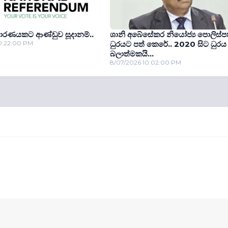
ාරණයකට ආණ්ඩුව සූදානම්..
ශානි අබේසේකර නියෝජ්‍ය පොලිස්ප
0:22:00 PM
ධුරයට පත් කෙරේ.. 2020 සිට ධුරය
බලාත්මකයි...
8/07/2026 10:02:00 PM