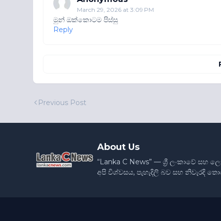
March 29, 2026 at 3:09 PM
මුන් ඔක්කොටම පිස්සු
Reply
Previous Post
About Us
“Lanka C News” — ශ්‍රී ලංකාවේ සහ ල
අපි විශ්වසය, පැහැදිලි බව සහ නිවැරදි 