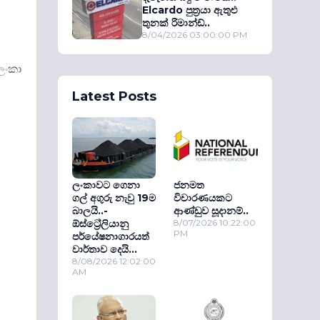
Elcardo පුත‍්‍රයා ඇතුළු
තුනක් රිමාන්ඩ්..
8/04/2026 03:00:00 PM
ලංකා
Latest Posts
ලංකාවට ගෙනා
ජනමත
ගල් අගුරු නැවු 19ම
විචාරණයකට
බාලයි..-
ආණ්ඩුව සූදානම්..
ඕස්ට්‍රේලියානු
8/07/2026 10:22:00
PM
පර්යේෂනාගාරයත්
වාර්තාව දෙයි...
8/08/2026 12:02:00
AM