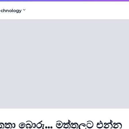
echnology
 කතා බොරු... මත්තලට එන්න