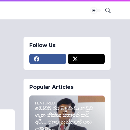
Follow Us
Popular Articles
FEATURED
මෝටර් රථ බදු වංචා නඩුව
ගැන නීතීඥ සභාපති කට
අරී... නාගානන්ද ගස් යන
ලකුණු...