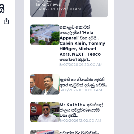
lanka C news
ි
-
8/06/2026 03:20:00 AM
කොළඹ කොටස්
හොල්ලමින් ‘Hela
Apparel’ වසා දමයි..
Calvin Klein, Tommy
Hilfiger, Michael
Kors, NEXT, Tesco
මහන්නේ ඔවුන්..
8/07/2026 09:20:00 AM
ඇමති හා නියෝජ්‍ය ඇමති
අතර ගැටුමක් දරුණු වෙයි..
8/05/2026 10:00:00 AM
Mr Koththu අවන්හල්
ජාලය සම්පූර්ණයෙන්ම
වසා දමයි..
8/02/2026 12:02:00 AM
දැවැන්ත බදු වංචාවක්..