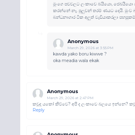
මුංගෙ පචවලට ලංකාවෙ බයියො, ජෙබයියො ර
කරන්නේ නෑ. පුලුවන් තරම් ණයට දෙයි. මුංව 
බන්ධනාගාර ටික අලුත් වැඩියාකරලා පහසුකම්
Anonymous
March 29, 2026 at 3:55 PM
kawda yako boru kiwwe ?
oka meadia wala ekak
Anonymous
March 29, 2026 at 2:47 PM
කවුද යකෝ කිව්වෙ? අපි ද ලංකාවෙ බලයෙ ඉන්නෙ? කවුද
Reply
Anonymous