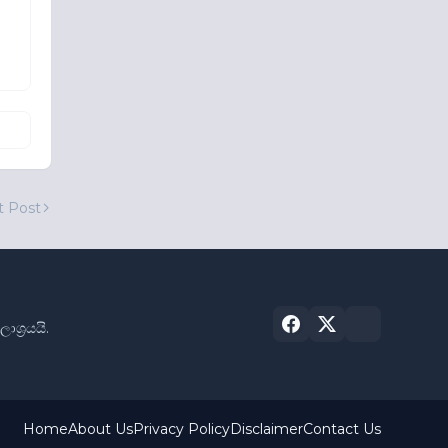
t Post
්‍රයයි.
Home
About Us
Privacy Policy
Disclaimer
Contact Us