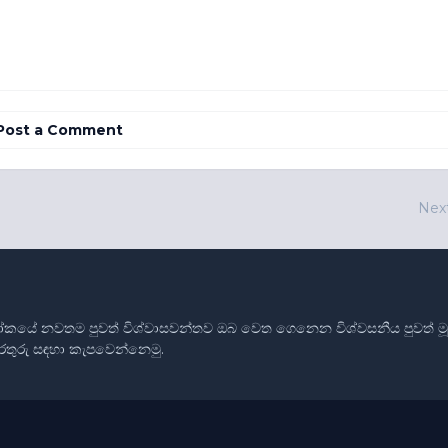
Post a Comment
Nex
ෝකයේ නවතම පුවත් විශ්වාසවන්තව ඔබ වෙත ගෙනෙන විශ්වසනීය පුවත් මූලාශ
තොරතුරු සඳහා කැපවෙන්නෙමු.