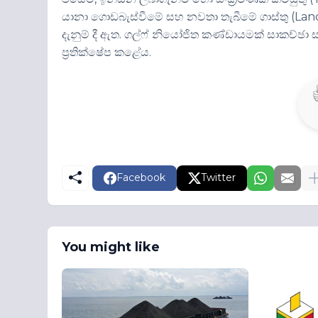
යානා ගොඩබැස්වීමේ සහ නවතා තැබීමේ ගාස්තු (Lan
දැනුම් දී ඇත. ගල්ෆ් නියෝජිත කණ්ඩායමක් සාකච්ඡා ස
ප්‍රතික්ෂේප කළේය.
Facebook
Twitter
You might like