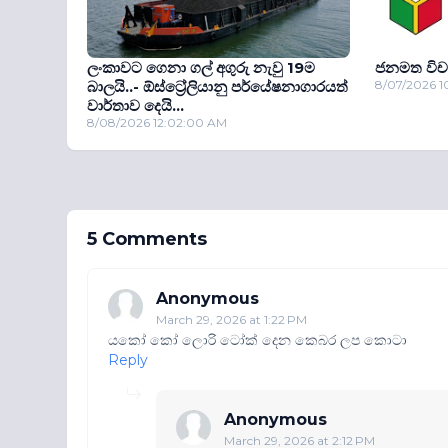
ලංකාවට ගෙනා ගල් අගුරු නැවු 19ම
ජනමත විච
බාලයි..- ඕස්ට්‍රේලියානු පර්යේෂනාගාරයත්
8/07/2026 1
වාර්තාව දෙයි...
8/08/2026 12:02:00 AM
5 Comments
Anonymous
March 29, 2026 at 1:22 PM
යකෝ කෝ ලොරි ටෝක් දෙන කෙබර ලප කොටා
Reply
Anonymous
March 29, 2026 at 2:12 PM