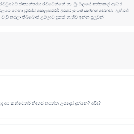
ැවටුණාට ජාත්‍යන්තරය රැවටෙන්නේ නෑ. මුං බලයේ ඉන්නකල් ආධාර
බලයට ගෙනා ට්‍රම්ප්ට කෙළවෙච්චි දවසට මුංටත් යන්නම වෙනවා. දැන්වත්
 වැඩි කරලා තිබ්බොත් උඔලාට දුකක් නැතිව ඉන්න පුලුවන්.
 අර කන්ටේනර් නිදහස් කරන්න උපදෙස් දුන්නෙ? අපිද?