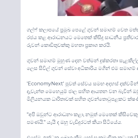
ගල්ෆ් කලාපයේ ප්‍රමුඛ පෙළේ ගුවන් සමාගම් වෙත මත්
රජය කළ ආරාධනයට මෙතෙක් කිසිදු සාධනීය ප්‍රතිචාරය
රුවන් කොඩිතුවක්කු මහතා ප්‍රකාශ කරයි.
ගුවන් සමාගම් මුහුණ දෙන වත්මන් දුෂ්කරතා සැළකිල
ලෙස සිවිල් ගුවන් සේවා අධිකාරිය මගින් එම සමාගම් 
'EconomyNext' පුවත් සේවය සමඟ අදහස් දක්වමින් 
දැවැන්ත මෙහෙයුම් ජාල සහිත ආයතන වන බැවින් ඔ
මිලියනයක ධාරිතාවක් සහිත ගුවන්තොටුපළකට ක්ෂණි
"අපි ඔවුන්ට ආරාධනා කළා, නමුත් මෙතෙක් කිසිවෙ
පමණයි." යැයි ද ඔහු වැඩිදුරටත් කියා සිටියේය.
එසේම, ඉන්ධන ලබාගැනීම හෝ සංක්‍රමණික කටයුතු (T