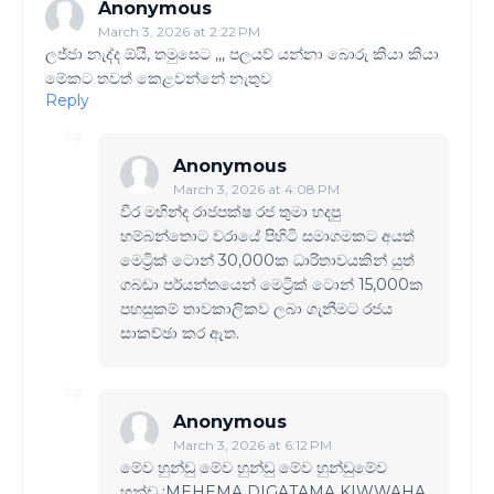
Anonymous
March 3, 2026 at 2:22 PM
ලජ්ජා නැද්ද ඕයි, තමුසෙට ,,, පලයව් යන්නා බොරු කියා කියා
මේකට තවත් කෙළවන්නේ නැතුව
Reply
Anonymous
March 3, 2026 at 4:08 PM
වීර මහින්ද රාජපක්ෂ රජ තුමා හදපු
හම්බන්තොට වරායේ පිහිටි සමාගමකට අයත්
මෙට්‍රික් ටොන් 30,000ක ධාරිතාවයකින් යුත්
ගබඩා පර්යන්තයෙන් මෙට්‍රික් ටොන් 15,000ක
පහසුකම් තාවකාලිකව ලබා ගැනීමට රජය
සාකච්ඡා කර ඇත.
Anonymous
March 3, 2026 at 6:12 PM
මේව හුන්ඩු මේව හුන්ඩු මේව හුන්ඩුමේව
හුන්ඩු :MEHEMA DIGATAMA KIWWAHA