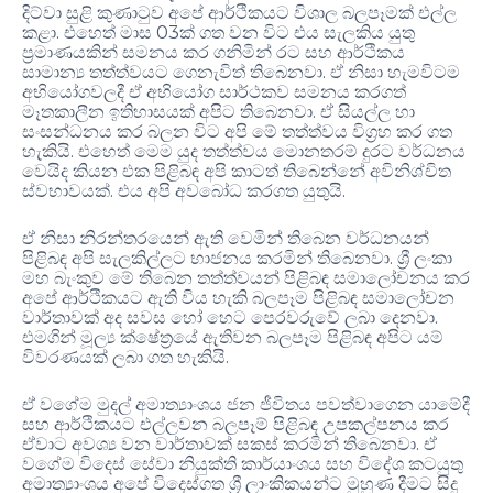
දිට්වා සුළි කුණාටුව අපේ ආර්ථිකයට විශාල බලපෑමක් එල්ල
කළා. එහෙත් මාස 03ක් ගත වන විට එය සැලකිය යුතු
ප්‍රමාණයකින් සමනය කර ගනිමින් රට සහ ආර්ථිකය
සාමාන්‍ය තත්ත්වයට ගෙනැවිත් තිබෙනවා. ඒ නිසා හැමවිටම
අභියෝගවලදී ඒ අභියෝග සාර්ථකව සමනය කරගත්
මෑතකාලීන ඉතිහාසයක් අපිට තිබෙනවා. ඒ සියල්ල හා
සංසන්ධනය කර බලන විට අපි මේ තත්ත්වය විග්‍රහ කර ගත
හැකියි. එහෙත් මෙම යුද තත්ත්වය මොනතරම් දුරට වර්ධනය
වෙයිද කියන එක පිළිබඳ අපි කාටත් තිබෙන්නේ අවිනිශ්චිත
ස්වභාවයක්. එය අපි අවබෝධ කරගත යුතුයි.
ඒ නිසා නිරන්තරයෙන් ඇති වෙමින් තිබෙන වර්ධනයන්
පිළිබඳ අපි සැලකිල්ලට භාජනය කරමින් තිබෙනවා. ශ්‍රී ලංකා
මහ බැංකුව මේ තිබෙන තත්ත්වයන් පිළිබඳ සමාලෝචනය කර
අපේ ආර්ථිකයට ඇති විය හැකි බලපෑම පිළිබඳ සමාලෝචන
වාර්තාවක් අද සවස හෝ හෙට පෙරවරුවේ ලබා දෙනවා.
එමගින් මූල්‍ය ක්ෂේත්‍රයේ ඇතිවන බලපෑම පිළිබඳ අපිට යම්
විවරණයක් ලබා ගත හැකියි.
ඒ වගේම මුදල් අමාත්‍යාංශය ජන ජීවිතය පවත්වාගෙන යාමේදී
සහ ආර්ථිකයට එල්ලවන බලපෑම් පිළිබඳ උපකල්පනය කර
ඒවාට අවශ්‍ය වන වාර්තාවක් සකස් කරමින් තිබෙනවා. ඒ
වගේම විදෙස් සේවා නියුක්ති කාර්යාංශය සහ විදේශ කටයුතු
අමාත්‍යාංශය අපේ විදෙස්ගත ශ්‍රී ලාංකිකයන්ට මුහුණ දීමට සිදු