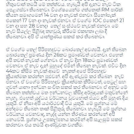
හිතුවොත් තමයි මේ තත්ත්වය. හැබැයි අපි දැනට නැව් ටික
පෙළගස්වා තිබෙනවා. විශේෂයෙන්ම ගත්තොත් RM පාර්ක්
කියන සමාගමෙන් 14 වන දා නැවක් එනවා. සිනෝපැක්
එකෙන් 17 වන දා නැවක් එනවා. ඒ වගේම IOC එකෙන් 21
වන දා සහ 28 වනදා තෙල් සංස්ථවේ නැවක් එනවා. මේ
නැව් සියල්ල පිළිබඳ තහවුරු කිරීමේ එකඟතා ලබා දී
තිබෙනවා. අපි ඒ යාන්ත්‍රණය සකස් කර තිබෙනවා.
ඒ වගේම තෙල් පිරිපහදුවට බොරතෙල් අවශ්‍යයි. දැන් තිබෙන
බොරතෙල් ප්‍රමණය දින 26කට ප්‍රමාණවත් වෙනවා. එහෙත්
අපි තවත් නැවක් ගේනවා. ඒ නැව දින 18කට ප්‍රමාණවත්
වෙනවා. ඒ නැව දැන් මුහුදේ එමින් තිබෙන නැවක්. එවිට දින
44කට කිසිම නැවක් ආවේ නැතත් අපේ පිරිපහදුව
ක්‍රියාත්මක කරන්න පුළුවන්. අපි ඇණැවුම් කර තිබෙන නැව්
එනවා. ඒ වගේම පිරිපහදුව ක්‍රියාත්මක කිරීමටත්, පෙට්‍රල් සහ
ගුවන් යානා ඉන්ධන සංචිත සකස් කර තිබෙනවා. ඒ අනුව මේ
තිබෙන තත්ත්වය මත ඉන්ධනවල කිසිදු අර්බුදයක් මතුවන්නේ
නැහැ. එහෙත් යුද්ධය වර්ධනය වුවහොත් එයට අපි මුහුණ දිය
යුතුයි. ඒ නිසා අපි යථාර්ථවාදී විය යුතුයි. මේ ප්‍රශ්නය මේ
අන්දමට තිබෙන තාක් පිළිතුරු තිබෙනවා. හැබැයි මේ ප්‍රශ්නය
වර්ධනය වෙනවාද, නැද්ද යන්න තීරණය කරන්නේ අපි
නෙවෙයි. ප්‍රශ්නය උපකල්පනය කරමින් අපි සැලසුම් සකස්
කරනවා. එය තමයි ආණ්ඩුවක වගකීම.