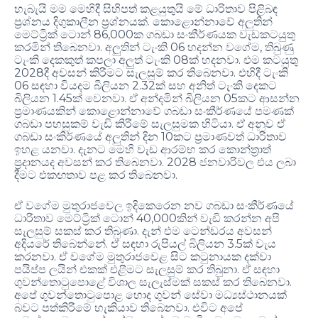
හැබැයි මම මෙහිදී සිහිපත් කළයුතුයි මේ ධාරිතාව පිළිබඳ
ප්‍රශ්නය දිගුකාලීන ප්‍රශ්නයක්. කොළොන්නාවේ අලුතින්
මෙට්ට්‍රික් ටොන් 86,000ක ගබඩා සංකීර්ණයක වැඩකටයුතු
කරමින් තිබෙනවා. අලුතින් ටැංකි 06 හදන්න වගේම, තිබුණු
ටැංකි දෙකකුත් කපලා අලුත් ටැංකි 08ක් හදනවා. එම කටයුතු
2028දී අවසන් කිරීමට සැලසුම් කර තිබෙනවා. එහිදී ටැංකි
06 සඳහා වියදම බිලියන 2.32ක් සහ අනිත් ටැංකි දෙකට
බිලියන 1.45ක් වෙනවා. ඒ අන්දමින් බිලියන 05කට ආසන්න
ප්‍රමාණයකින් කොළොන්නාවේ ගබඩා සංකීර්ණයේ පමණක්
ගබඩා පහසුකම් වැඩි කිරීමේ සැලසුමක හිටියා. ඒ අනුව ඒ
ගබඩා සංකිර්ණයේ අලුතින් දින 10කට ප්‍රමාණවත් ධාරිතාව
ඉහළ යනවා. දැනට මෙහි වැඩ ආරම්භ කර කොන්ත්‍රාත්
ප්‍රදානයද අවසන් කර තිබෙනවා. 2028 ජනවාරිවල එය ලබා
දීමට එකඟතාව පළ කර තිබෙනවා.
ඒ වගේම මුතුරාජවෙල ඉදිකෙරෙන නව ගබඩා සංකීර්ණයේ
ධාරිතාව මෙට්ට්‍රික් ටොන් 40,000කින් වැඩි කරන්න අපි
සැලසුම් සකස් කර තිබුණා. දැන් එම ටෙන්ඩරය අවසන්
අදියරේ තිබෙන්නේ. ඒ සඳහා රුපියල් බිලියන 3.5ක් වැය
කරනවා. ඒ වගේම මුතුරාජවෙළ සිට කටුනායක දක්වා
පයිප්ප ලයින් එකක් එළීමට සැලසුම් කර තිබුනා. ඒ සඳහා
ගුවන්තොටුපොළේ විශාල සැලැස්මක් සකස් කර තිබෙනවා.
අපේ ගුවන්තොටුපොළ හොද ගුවන් සේවා මධ්‍යස්ථානයක්
බවට පත්කිරීමේ හැකියාව තිබෙනවා. එවිට අපේ