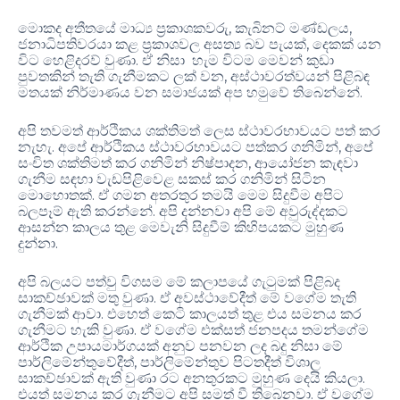
මොකද අතීතයේ මාධ්‍ය ප්‍රකාශකවරු, කැබිනට් මණ්ඩලය,
ජනාධිපතිවරයා කළ ප්‍රකාශවල අසත්‍ය බව පැයක්, දෙකක් යන
විට හෙළිදරව් වුණා. ඒ නිසා හැම විටම මෙවන් කුඩා
පුවතකින් තැති ගැනීමකට ලක් වන, අස්ථාවරත්වයන් පිළිබඳ
මතයක් නිර්මාණය වන සමාජයක් අප හමුවේ තිබෙන්නේ.
අපි තවමත් ආර්ථිකය ශක්තිමත් ලෙස ස්ථාවරභාවයට පත් කර
නැහැ. අපේ ආර්ථිකය ස්ථාවරභාවයට පත්කර ගනිමින්, අපේ
සංචිත ශක්තිමත් කර ගනිමින් නිෂ්පාදන, ආයෝජන කැඳවා
ගැනීම සඳහා වැඩපිළිවෙළ සකස් කර ගනිමින් සිටින
මොහොතක්. ඒ ගමන අතරතුර තමයි මෙම සිදුවීම අපිට
බලපෑම් ඇති කරන්නේ. අපි දන්නවා අපි මේ අවුරුද්දකට
ආසන්න කාලය තුළ මෙවැනි සිදුවීම් කිහිපයකට මුහුණ
දුන්නා.
අපි බලයට පත්වු විගසම මේ කලාපයේ ගැටුමක් පිළිබද
සාකච්ඡාවක් මතු වුණා. ඒ අවස්ථාවේදීත් මේ වගේම තැති
ගැනීමක් ආවා. එහෙත් කෙටි කාලයත් තුළ එය සමනය කර
ගැනීමට හැකි වුණා. ඒ වගේම එක්සත් ජනපදය තමන්ගේම
ආර්ථික උපායමාර්ගයක් අනුව පනවන ලද බදු නිසා මේ
පාර්ලිමේන්තුවේදීත්, පාර්ලිමේන්තුව පිටතදීත් විශාල
සාකච්ඡාවක් ඇති වුණා රට අනතුරකට මුහුණ දෙයි කියලා.
එයත් සමනය කර ගැනීමට අපි සමත් වී තිබෙනවා. ඒ වගේම