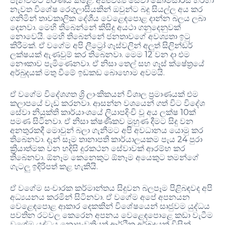
පැනවීමට තීරණය කළේ. අත්‍යවශ්‍ය සේවා කොමසාරිස් හරහා
නැවත විශේෂ රෙගුලාසියකින් ඔවුන්ට බදු සියල්ල අය කර
ගනිමින් තාවකාලික දේශීය වෙළෙඳපොළ දාන්න බලය ලබා
දෙනවා. මෙහි තිබෙන්නේ කිසිදු අයථා ගනුදෙනුවක්
නොවෙයි. මෙහි තිබෙන්නේ ජනතාවගේ අවශ්‍යතා ඉටු
කිරීමක්. ඒ වගේම අපි ලීට්‍රෝ ගෑස්වලින් අලුත් සිලින්ඩර්
ලක්ෂයක් ඇණවුම් කර තිබෙනවා. මෙම 12 වන දා එම
නෞකාව පැමිණෙනවා. ඒ නිසා තෙල් සහ ගෑස් ක්ෂේත්‍රයේ
අර්බුදයක් මතු වීමේ ඉඩකඩ බොහොම අවමයි.
ඒ වගේම විදේශගත ශ්‍රි ලාංකිකයන් විශාල ප්‍රමාණයක් එම
කලාපයේ වැඩ කරනවා. ආසන්න වශයෙන් ගත් විට විදේශ
සේවා නියුක්ති කාර්යාංශයේ ලියාපදිංචි වූ අය ලක්ෂ 10ක්
පමණ සිටිනවා. ඒ නිසා ක්ෂණිකව මුහුණ දීමට සිදු වන
අනතුරකදී මොවුන් බලා ගැනීමට අපි අවධානය යොමු කර
තිබෙනවා. දැන් සෑම තානාපති කාර්යාලයකම පැය 24 පුරා
ක්‍රියාත්මක වන හදිසි දුරකථන සේවාවක් ආරම්භ කර
තිබෙනවා. ඕනෑම කෙනෙකුට ඕනෑම අයෙකුට තමන්ගේ
ගැටලු ඉදිරිපත් කළ හැකියි.
ඒ වගේම සංචාරක කර්මාන්තය සිදුවන බලපෑම පිළිබඳවද අපි
අධ්‍යයනය කරමින් සිටිනවා. ඒ වගේම අපේ අපනයන
වෙළෙඳපොළ ආකාර දෙකකින් විශේෂයෙන් සෘජුවම යුද්ධය
පවතින රටවල කෙරෙන අපනය වෙළෙඳපොළෙ කඩා වැටීම
වගේම යුද්ධය නොපැවතියත් ආර්ථික අර්බුදයක් විසින්