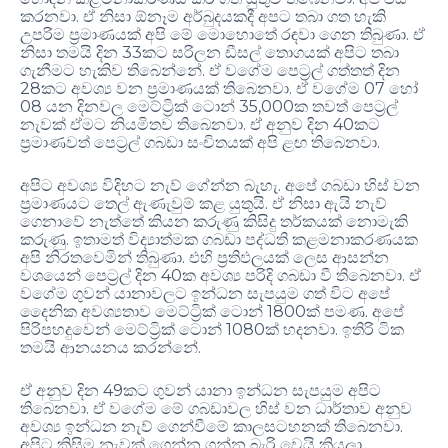
කරනවා. ඒ නිසා ඕනෑම අර්බුදයකදී අපට තබා ගත හැකි
උපරිම ප්‍රමාණයක් අපි මේ මොහොතේ රඳවා ගෙන තිබුණා. ඒ
නිසා තමයි දින 33කට සරිලන ඩීසල් තොගයක් අපිට තබා
ගැනීමට හැකිව තිබෙන්නේ. ඒ වගේම පෙට්‍රල් ගත්තත් දින
28කට අවශ්‍ය වන ප්‍රමාණයක් තිබෙනවා. ඒ වගේම 07 හෝ
08 යන දිනවල මෙට්ට්‍රික් ටොන් 35,000ක තවත් පෙට්‍රල්
නැවක් ඒමට නියමිතව තිබෙනවා. ඒ අනුව දින 40කට
ප්‍රමාණවත් පෙට්‍රල් ගබඩා සංචිතයක් අපි ළඟ තිබෙනවා.
අපිට අවශ්‍ය විදිහට නැව් ගේන්න බැහැ. අපේ ගබඩා හිස් වන
ප්‍රමාණයට තෙල් ඇණැවුම් කළ යුතුයි. ඒ නිසා ඇයි නැව්
ගෙනාවේ නැත්තේ කියන කරුණු කිසිදු තර්කයක් නොමැකි
කරුණු. ඉතාමත් විද්‍යාත්මක ගබඩා පද්ධති කළමනාකරණයක
අපි නිරතවෙමින් තිබුණා. එහි ප්‍රතිඵලයක් ලෙස ආසන්න
වශයෙන් පෙට්‍රල් දින 40ක අවශ්‍ය පරිදි ගබඩා වී තිබෙනවා. ඒ
වගේම ගුවන් යානාවලට ඉන්ධන සැපයුම ගත් විට අපේ
දෛනික අවශ්‍යතාව මෙට්ට්‍රික් ටොන් 1800ක් පමණ. අපේ
පිරිපහදුවෙන් මෙට්ට්‍රික් ටොන් 1080ක් හදනවා. ඉතිරි ටික
තමයි ආනයනය කරන්නේ.
ඒ අනුව දින 49කට ගුවන් යානා ඉන්ධන සැපයුම අපිට
තිබෙනවා. ඒ වගේම මේ ගබඩාවල හිස් වන ධාර්තාව අනුව
අවශ්‍ය ඉන්ධන නැව් ගෙන්වීමේ කාලසටහනක් තිබෙනවා.
අපිට කිසිම නැවක් ගෙන්න ගන්න බැරි වෙයි කියලා