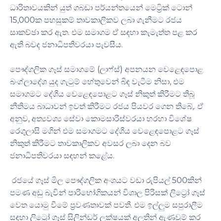
ධාරිතාවයකින් යුත් ගබඩා පර්යන්තයෙන් මෙට්‍රික් ටොන්
15,000ක පහසුකම් තාවකාලිකව ලබා ගැනීමට රජය
සාකච්ඡා කර ඇත. එම සමාගම ඒ සඳහා කැමැත්ත පළ කර
ඇති බවද ජනාධිපතිවරයා පැවසීය.
පෞද්ගලික ගෑස් සමාගමේ (ලාෆ්ස්) අපනයන වෙළෙඳපොළ
බංග්ලාදේශ යුද ගැටුම් හේතුවෙන් බිඳ වැටීම නිසා, එම
සමාගමට දේශීය වෙළෙඳපොළට ගෑස් නිකුත් කිරීමට තිබූ
නීතිමය බාධාවන් ඉවත් කිරීමට රජය පියවර ගෙන තිබේ,. ඒ
අනුව, අත්‍යවශ්‍ය සේවා කොමසාරිස්වරයා හරහා විශේෂ
රෙගුලාසි මගින් එම සමාගමට දේශීය වෙළෙඳපොළට ගෑස්
නිකුත් කිරීමට තාවකාලිකව අවසර ලබා දෙන බව
ජනාධිපතිවරයා සඳහන් කළේය.
රජයේ ගෑස් මිල පෞද්ගලික අංශයට වඩා රුපියල් 500කින්
පමණ අඩු බැවින් පාරිභෝගිකයන් විශාල පිරිසක් ලිට්‍රෝ ගෑස්
වෙත යොමු වීමේ ප්‍රවණතාවක් පවතී. එම ඉල්ලුම සපුරාලීම
සඳහා ලිට්‍රෝ ගෑස් සිලින්ඩර් ලක්ෂයක් අලුතින් ඇණවුම් කර