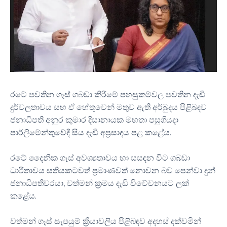
රටේ පවතින ගෑස් ගබඩා කිරීමේ පහසුකම්වල පවතින දැඩි
දුර්වලතාවය සහ ඒ හේතුවෙන් මතුව ඇති අර්බුදය පිළිබඳව
ජනාධිපති අනුර කුමාර දිසානායක මහතා පසුගියදා
පාර්ලිමේන්තුවේදී සිය දැඩි අප්‍රසාදය පළ කළේය.
රටේ දෛනික ගෑස් අවශ්‍යතාවය හා සසඳන විට ගබඩා
ධාරිතාවය සතියකටවත් ප්‍රමාණවත් නොවන බව පෙන්වා දුන්
ජනාධිපතිවරයා, වත්මන් ක්‍රමය දැඩි විවේචනයට ලක්
කළේය.
වත්මන් ගෑස් සැපයුම් ක්‍රියාවලිය පිළිබඳව අදහස් දක්වමින්