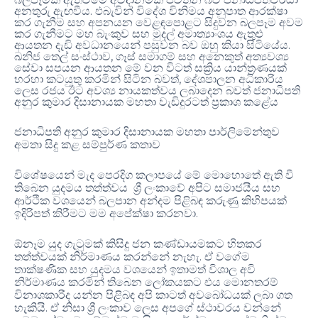
.
අනතුරු ඇඟවීය
එබැවින් විදේශ විනිමය අනුපාත ආරක්ෂා
කර ගැනීම සහ අපනයන වෙළඳපොළට සිදුවන බලපෑම අවම
කර ගැනීමට මහ බැංකුව සහ මුදල් අමාත්‍යාංශය ඇතුළු
.
ආයතන දැඩි අවධානයෙන් පසුවන බව ඔහු කියා සිටියේය
,
ඛනිජ තෙල් සංස්ථාව
ගෑස් සමාගම් සහ අනෙකුත් අත්‍යවශ්‍ය
සේවා සපයන ආයතන මේ වන විටත් සක්‍රිය යාන්ත්‍රණයක්
,
හරහා කටයුතු කරමින් සිටින බවත්
දේශපාලන අධිකාරිය
ලෙස රජය ඊට අවශ්‍ය නායකත්වය ලබාදෙන බවත් ජනාධිපති
අනුර කුමාර දිසානායක මහතා වැඩිදුරටත් ප්‍රකාශ කළේය
ජනාධිපති අනුර කුමාර දිසානායක මහතා පාර්ලිමේන්තුව
අමතා සිදු කළ සම්පුර්ණ කතාව
විශේෂයෙන් මැද පෙරදිග කලාපයේ මේ මොහොතේ ඇති වී
තිබෙන යුදමය තත්ත්වය ශ්‍රී ලංකාවේ අපිට සමාජයීය සහ
ආර්ථික වශයෙන් බලපාන අන්දම පිළිබඳ කරුණු කිහිපයක්
ඉදිරිපත් කිරීමට මම අපේක්ෂා කරනවා.
ඕනෑම යුද ගැටුමක් කිසිදු ජන කණ්ඩායමකට හිතකර
තත්ත්වයක් නිර්මාණය කරන්නේ නැහැ. ඒ වගේම
තාක්ෂණික සහ යුදමය වශයෙන් ඉතාමත් විශාල අවි
නිර්මාණය කරමින් තිබෙන ලෝකයකට එය මොනතරම්
විනාශකාරීද යන්න පිළිබඳ අපි කාටත් අවබෝධයක් ලබා ගත
හැකියි. ඒ නිසා ශ්‍රී ලංකාව ලෙස අපගේ ස්ථාවරය වන්නේ