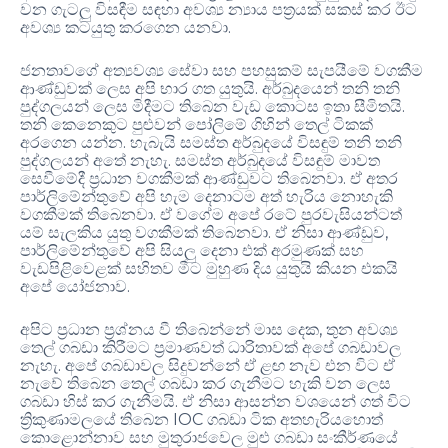
වන ගැටලු විසඳීම සඳහා අවශ්‍ය න්‍යාය පත්‍රයක් සකස් කර ඊට
අවශ්‍ය කටයුතු කරගෙන යනවා.
ජනතාවගේ අත්‍යවශ්‍ය සේවා සහ පහසුකම් සැපයීමේ වගකීම
ආණ්ඩුවක් ලෙස අපි භාර ගත යුතුයි. අර්බුදයෙන් තනි තනි
පුද්ගලයන් ලෙස මිදීමට තිබෙන වැඩ කොටස ඉතා සීමිතයි.
තනි කෙනෙකුට පුළුවන් පෝලිමේ ගිහින් තෙල් ටිකක්
අරගෙන යන්න. හැබැයි සමස්ත අර්බුදයේ විසඳුම් තනි තනි
පුද්ගලයන් අතේ නැහැ. සමස්ත අර්බුදයේ විසඳුම් මාවත
සෙවීමේදී ප්‍රධාන වගකීමක් ආණ්ඩුවට තිබෙනවා. ඒ අතර
පාර්ලිමේන්තුවේ අපි හැම දෙනාටම අත් හැරිය නොහැකි
වගකීමක් තිබෙනවා. ඒ වගේම අපේ රටේ පුරවැසියන්ටත්
යම් සැලකිය යුතු වගකීමක් තිබෙනවා. ඒ නිසා ආණ්ඩුව,
පාර්ලිමේන්තුවේ අපි සියලු දෙනා එක් අරමුණක් සහ
වැඩපිළිවෙළක් සහිතව මීට මුහුණ දිය යුතුයි කියන එකයි
අපේ යෝජනාව.
අපිට ප්‍රධාන ප්‍රශ්නය වී තිබෙන්නේ මාස දෙක, තුන අවශ්‍ය
තෙල් ගබඩා කිරීමට ප්‍රමාණවත් ධාරිතාවක් අපේ ගබඩාවල
නැහැ. අපේ ගබඩාවල සිදුවන්නේ ඒ ළඟ නැව එන විට ඒ
නැවේ තිබෙන තෙල් ගබඩා කර ගැනීමට හැකි වන ලෙස
ගබඩා හිස් කර ගැනීමයි. ඒ නිසා ආසන්න වශයෙන් ගත් විට
ත්‍රිකුණාමලයේ තිබෙන IOC ගබඩා ටික අතහැරියහොත්
කොළොන්නාව සහ මුතුරාජවෙල මුළු ගබඩා සංකීර්ණයේ