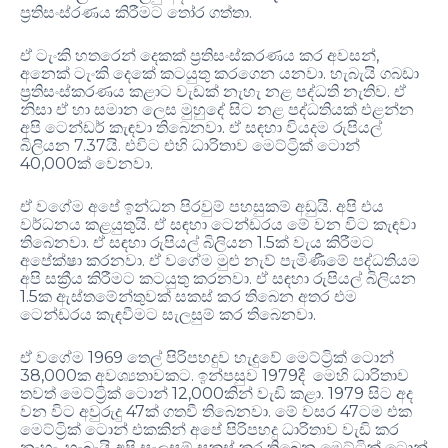
ප්‍රතිසංස්රණය කිරීමට තෝර ගත්තා.
ඒ ටැංකි හතරෙන් දෙකක් ප්‍රතිසංස්කරණය කර අවසන්,
අනෙක් ටැංකි දෙකේ කටයුතු කරගෙන යනවා. හැබැයි ගබඩා
ප්‍රතිසංස්කරණය කළාට වැඩක් නැහැ නළ පද්ධති නැතිව. ඒ
නිසා ඒ හා සමාන ලෙස මුහුදේ සිට නළ පද්ධතියක් එළන්න
අපි ටෙන්ඩර් කැඳවා තිබෙනවා. ඒ සඳහා වියදම රුපියල්
බිලියන 7.37යි. එවිට එහි ධාරිතාව මෙට්ට්‍රික් ටොන්
40,000ක් වෙනවා.
ඒ වගේම අපේ ඉන්ධන පිරවුම් පහසුකම් අඩුයි. අපි එය
වර්ධනය කළයුතුයි. ඒ සඳහා ටෙන්ඩරය මේ වන විට කැඳවා
තිබෙනවා. ඒ සඳහා රුපියල් බිලියන 1.5ක් වැය කිරීමට
අපේක්ෂා කරනවා. ඒ වගේම මුළු නැව් පැමිණීමේ පද්ධතියම
අපි සක්‍රීය කිරීමට කටයුතු කරනවා. ඒ සඳහා රුපියල් බිලියන
1.5ක ඇස්තමේන්තුවක් සකස් කර තිබෙන අතර එම
ටෙන්ඩරය කැඳවීමට සැලසුම් කර තිබෙනවා.
ඒ වගේම 1969 තෙල් පිරිපහදුව හැදුවේ මෙට්ට්‍රික් ටොන්
38,000ක අවශ්‍යතාවකට. ඉන්පසුව 1979දී මෙහි ධාරිතාව
තවත් මෙට්ට්‍රික් ටොන් 12,000කින් වැඩි කළා. 1979 සිට අද
වන විට අවුරුදු 47ක් ගතවී තිබෙනවා. මේ වසර 47ටම එක
මෙට්ට්‍රික් ටොන් එකකින් අපේ පිරිපහදු ධාරිතාව වැඩි කර
නැහැ. හැබැයි අපි සැලසුම් සකස් කර තිබෙන මෙට්ට්‍රික් ටොන්