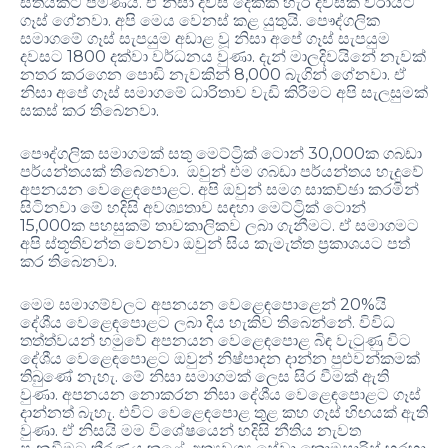
සතියකට පමණයි. ඒ නිසා දවස් දෙකක් හැර දවසක් වරායට
ගෑස් ගේනවා. අපි මෙය වෙනස් කළ යුතුයි. පෞද්ගලික
සමාගමේ ගෑස් සැපයුම අඩාළ වූ නිසා අපේ ගෑස් සැපයුම
දවසට 1800 දක්වා වර්ධනය වුණා. දැන් මාලදිවයිනේ නැවක්
නතර කරගෙන පොඩි නැවකින් 8,000 බැගින් ගේනවා. ඒ
නිසා අපේ ගෑස් සමාගමේ ධාරිතාව වැඩි කිරීමට අපි සැලසුමක්
සකස් කර තිබෙනවා.
පෞද්ගලික සමාගමක් සතු මෙට්ට්‍රික් ටොන් 30,000ක ගබඩා
පර්යන්තයක් තිබෙනවා. ඔවුන් එම ගබඩා පර්යන්තය හැදුවේ
අපනයන වෙළෙඳපොළට. අපි ඔවුන් සමග සාකච්ඡා කරමින්
සිටිනවා මේ හදිසි අවශ්‍යතාව සඳහා මෙට්ට්‍රික් ටොන්
15,000ක පහසුකම් තාවකාලිකව ලබා ගැනීමට. ඒ සමාගමට
අපි ස්තූතිවන්ත වෙනවා ඔවුන් සිය කැමැත්ත ප්‍රකාශයට පත්
කර තිබෙනවා.
මෙම සමාගම්වලට අපනයන වෙළෙඳපොළෙන් 20%යි
දේශීය වෙළෙඳපොළට ලබා දිය හැකිව තිබෙන්නේ. විවිධ
තත්ත්වයන් හමුවේ අපනයන වෙළෙඳපොළ බිඳ වැටුණු විට
දේශීය වෙළෙඳපොළට ඔවුන් නිෂ්පාදන දාන්න පුළුවන්කමක්
තිබුණේ නැහැ. මේ නිසා සමාගමක් ලෙස සිර වීමක් ඇති
වුණා. අපනයන නොකරන නිසා දේශීය වෙළෙඳපොළට ගෑස්
දාන්නත් බැහැ. එවිට වෙළෙඳපොළ තුළ කහ ගෑස් හිඟයක් ඇති
වුණා. ඒ නිසයි මම විශේෂයෙන් හදිසි නීතිය නැවත