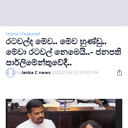
Home
Featured
රටවල්ද මේව.. මේව හුණ්ඩු..
මේවා රටවල් නෙමෙයි..- ජනපති
පාර්ලිමේන්තුවේදී..
by
lanka C news
-
3/03/2026 02:10:00 PM