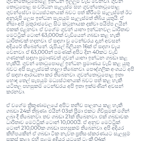
ගුවන්තොටුපොළේ ඉන්ධන ඉල්ලුම වැඩි වෙනවා. ගුවන්
තොටුපොළ සංවර්ධන සැලැස්ම සහ ගුවන්තොටුපොළ
ගුවන්සේවා මධ්‍යස්ථානයක් බවට පත් කිරීමේ සැලැස්මත් ඊට
අනුරූපි ලෙස ඉන්ධන සැපයුම් සැලැස්මත් තිබිය යුතුයි. ඒ
නිසා අපි මුතුරාජවෙල සිට කටුනායක දක්වා පයිප්ප ලයින්
එකක් එළනවා. ඒ වගේම ගුවන් යානා ඉන්ධනවල ධාරිතාව
මෙට්ට්‍රික් ටොන් 63,000ක් වැඩියෙන් ගබඩා කළ හැකි
ධාරිතාවක් හදනවා. ඒ සඳහා වූ ටෙන්ඩරය දැන් අවසන්
අදියරේ තිබෙන්නේ. රුපියල් බිලියන 16ක් ඒ සදහා වැය
වෙනවා. ඒ 63,000න් පමණක් අපිට දින 40කට වැඩි
ගණනක් සඳහා ප්‍රමාණවත් ගුවන් යානා ඉන්ධන ගබඩා කළ
හැකියි. ගුවන් තොටුපොළේ ඉන්ධන ප්‍රමාණය වැඩි කළ යුතු
බවට අපි සැලැස්මක් හදලා තිබෙනවා. පෞද්ගලික අංශයට අපි
ඒ සඳහා ආරාධනා කර තිබෙනවා. ගුවන්තොටුපොළ ඉතා
හොඳ තෙල් සැපයුම් මධ්‍යස්ථානයක් බවට පත් කළ හැකි
යටිතල පහසුකම් ටෙන්ඩරය අපි ඉතා ඉක්මණින් අවසන්
කරනවා.
ඒ වගේම ත්‍රිකුණාමලයේ අපිට තනිව පාලනය කළ හැකි
ගබඩා 24ක් තිබුණා. එයින් 03ක් ප්‍රීමා එකට ගිවිසුමක් මගින්
ලබා දී තිබෙනවා. තව ගබඩා 21ක් තිබෙනවා. එක් ගබඩාවක
ධාරිතාව මෙට්ට්‍රික් ටොන් 10,000යි. ඒ අනුව මෙට්ට්‍රික්
ටොන් 210,000ක ගබඩා පහසුකම් තිබෙනවා. අපි අදියර
කිහිපයකින් ඒ ගබඩා ටික නැවත ප්‍රතිසංස්කරණයට සැලසුම්
සකස් කළා. එහි පළමු අදියර යටතේ ටැංකි 04ක්