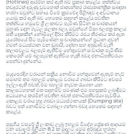
(Hotlines)
.
ආරම්භ කර ඇති බව ප්‍රකාශ කළේය
තත්ත්වය
තවදුරටත් දරුණු වුවහොත් ජාත්‍යන්තර රාජ්‍යතාන්ත්‍රික සබඳතා
හරහා ඔවුන්ට සහාය වීමේ ක්‍රමවේද පිළිබඳව ද අවධානය
.
යොමු කර ඇති බව හෙතෙම සඳහන් කළේය
පවතින
තත්ත්වය හමුවේ ශ්‍රී ලංකාවට පැමිණ සිටින සංචාරකයන්
,
මුහුණ දෙන ගැටලු සලකා බලා
ඔවුන්ගේ වීසා බලපත්‍ර කාලය
.
සති දෙකකින් නොමිලේ දීර්ඝ කිරීමට රජය තීරණය කර ඇත
යුරෝපයේ සිට පැමිණෙන සංචාරකයන්ගේ ප්‍රධාන ගුවන්
,
ගමන් මධ්‍යස්ථාන වන ඩුබායි
දෝහා සහ අබුඩාබි වැනි
කලාපවලට බලපෑම් ඇතිවීම හේතුවෙන් සංචාරක පැමිණීම්
කෙරෙහි යම් බලපෑමක් ඇතිවිය හැකි බවද ජනාධිපතිවරයා
.
පෙන්වා දුන්නේය
මැදපෙරදිග වරායන් සක්‍රිය නොවීම හේතුවෙන් ඇතැම් නැව්
සමාගම් තම බහලුම් කොළඹ වරායේ ගබඩා කිරීමට අවසර
,
ඉල්ලා ඇති බවත්
එම බහලුම් නැවත රැගෙන යන
කාලසටහනක් මත පදනම්ව පමණක් එම පහසුකම් ලබාදීමට
.
අධ්‍යයනය කරමින් පවතින බවත් ජනාධිපතිවරයා පැවසීය
(Dumping site)
කොළඹ වරාය හුදු ගබඩා මධ්‍යස්ථානයක්
බවට පත් නොවීමට වගබලා ගන්නා බවද හෙතෙම සඳහන්
.
කළේය
පසුගිය වසරේ ශ්‍රී ලංකාව ලැබූ ඉහළම විදේශ ප්‍රේෂණ ආදායම
8.2
වන ඩොලර් බිලියන
ක මුදලට මෙම අර්බුදය හරහා
බලපෑමක් ඇතිවීමේ අවදානමක් පවතින බව ජනාධිපතිවරයා