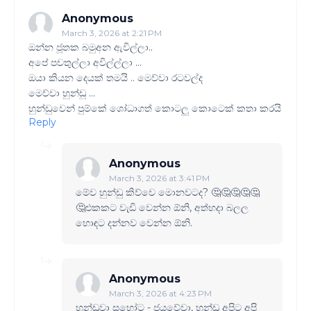
Anonymous
March 3, 2026 at 2:21 PM
ඔන්න ජූතක බමුඅන ඇවිල්ලා..
අපේ පචතුල්ලා අවිල්ල්ලා ...
ඔයා කියන දෙයක් තමයි .. මෙව්වා රටවල්ද
මෙව්වා හුන්ඩු ...
හුන්ඩුවෙන් පුම්කේ ශෝධාගත් කොටලු කොටෙක් කතා කරයි
Reply
Anonymous
March 3, 2026 at 3:41 PM
මේව හුන්ඩු කිව්වෙ මොනවටද​? 🤔🤔🤔🤔🤔
🤔එකකට වැඩි වෙන්න ඕනි, අත්හදා බලල
හොඳට දන්නව වෙන්න ඕනි.
Anonymous
March 3, 2026 at 4:23 PM
හුන්ඩුවා සහෝට - ජයවේවා, හුන්ඩු අපිට අපි