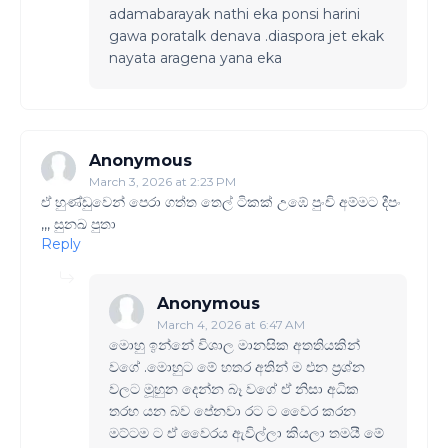
adamabarayak nathi eka ponsi harini
gawa poratalk denava .diaspora jet ekak
nayata aragena yana eka
Anonymous
March 3, 2026 at 2:23 PM
ඒ හුණ්ඩුවෙන් පෙරා ගත්ත තෙල් ටිකක් උඹේ පුංචි අම්මට දීපං
,,, සුනඛ පුතා
Reply
Anonymous
March 4, 2026 at 6:47 AM
මොහු ඉන්නේ විශාල මානසික අතතියකින්
වගේ .මොහුට මේ හතර අතින් ම එන ප්‍රශ්න
වලට මූහුන දෙන්න බෑ වගේ ඒ නිසා අධික
තරහ යන බව පේනවා රට ට වෛර කරන
මට්ටම ට ඒ වෛරය ඇවිල්ලා කියලා තමයී මේ