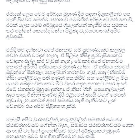
බලපෑමකට අපි මුහුණ දෙනවා.
රජයක් ලෙස මෙම අර්බුදය මුහුණ දීම සඳහා දිගුකාලීනව ගත
හැකි පියවර මෙන්ම ජනතාව මෙමගින් අර්බුදයට පත් නොවී,
රටක් ලෙස මෙම අර්බුදයේ ගිලෙන්නේ නැතිව එය සමනය
කර ගන්නේ කෙසේද යන්න පිළිබඳ වැඩසටහනක් අපිට
අවශ්‍යයි.
එහිදී මම දන්නවා අපේ ජනතාව යම් ප්‍රමාණයකට කලබල
වෙන එකේ වරදක් නැහැ. ඒ පිළිබඳ කිසිදු පුරවැසියෙකුට
චෝදනා එල්ල කර වැඩක් නැහැ. මොකද අපේ ජනතාවට
ඉතාමත් අමිහිරි අතීතයකට මුහුණ දුන්නා. ඒ අතීතය තවමත්
ඔවුන්ගේ සිත් තුළ හොල්මන් කරනවා. ගෑස්, තෙල් හිඟවීම
නිසා පෝලිම්වල සති ගණන් ගත කිරීම සහ පෝලිම්වල මිය
යාමේ ඛේදවාචකයකට මීට වසර දෙක තුනකට පෙර අපේ
රටේ ජනතාව මුහුණ දුන්නා. ඒ නිසා ‘ගිනි පෙනෙල්ලෙන්
බැට කාපු මිනිහා කණාමැදිරි එළියටත් බයයි වගේ මෙවන්
කුඩා චලනයකටත් අපේ සමාජය තැති ගැනීමකට ලක්
වෙනවා. එය අපිට පිළිගත හැකියි.
හැබැයි අපිට වාක්‍යවලින්, කරුණුවලින් පමණක් සමාජය
ස්ථාවරභාවයට ගේන්න බැහැ. සමාජය ස්ථාවරභාවයට ගෙන
ආ හැකි වන්නේ ප්‍රායෝගිකව ඔවුන් අර්බුදයකට මුහුණ
නොදෙන බවට සහතික කිරීමෙන් පමණයි.