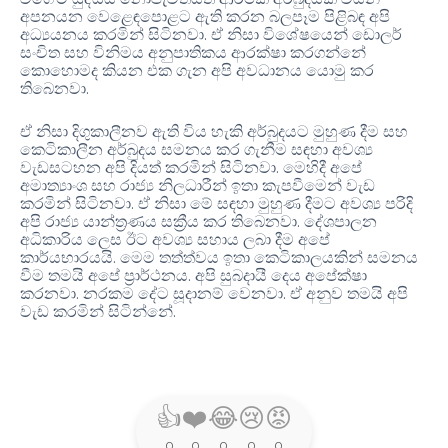
අපනයන වෙළෙඳපොළට ඇති කරන බලපෑම පිළිබඳ අපි
අධ්‍යයනය කරමින් සිටිනවා. ඒ නිසා විශේෂයෙන් ඩොලර්
සංචිත සහ විනිමය අනුපාතිකය ආරක්ෂා කරගන්නේ
කොහොමද කියන එක ගැන අපි අවධානය යොමු කර
තිබෙනවා.
ඒ නිසා දිගුකාලීනව ඇති විය හැකි අර්බුදයට මුහුණ දීම සහ
කෙටිකාලීන අර්බුදය සමනය කර ගැනීම සඳහා අවශ්‍ය
වැඩසටහන අපි දියත් කරමින් සිටිනවා. මෙහිදී අපේ
අමාත්‍යාංශ සහ රාජ්‍ය නිලධාරීන් ඉතා කැපවීමෙන් වැඩ
කරමින් සිටිනවා. ඒ නිසා මේ සඳහා මුහුණ දීමට අවශ්‍ය පරිදි
අපි රාජ්‍ය යාන්ත්‍රණය සක්‍රීය කර තිබෙනවා. දේශපාලන
අධිකාරිය ලෙස ඊට අවශ්‍ය සහාය ලබා දීම අපේ
කාර්යභාරයයි. මෙම තත්ත්වය ඉතා කෙටිකාලයකින් සමනය
වීම තමයි අපේ ප්‍රාර්ථනය. අපි සුබදායී දෙය අපේක්ෂා
කරනවා. නරකම දේට සූදානම් වෙනවා. ඒ අනුව තමයි අපි
වැඩ කරමින් සිටින්නේ.
👍
❤️
😂
😢
😡
0
0
0
0
0