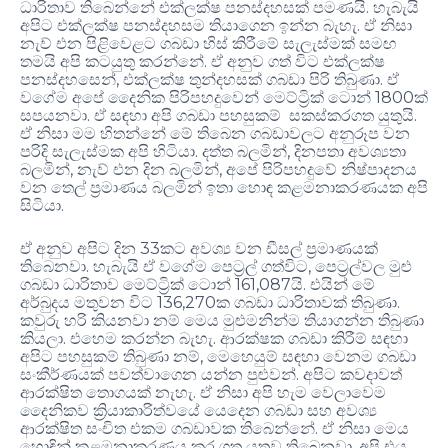
ධාරිතාව තිබෙන්නේ එක්ලක්ෂ පනස්දහසක් පමණයි. හැබැයි
අපිට එක්ලක්ෂ පනස්දහසම තියාගෙන ඉන්න බැහැ. ඒ නිසා
නැව් එන පිළිවෙළට ගබඩා හිස් කිරීමේ සැලැස්මක් සමඟ
තමයි අපි කටයුතු කරන්නේ. ඒ අනුව ගත් විට එක්ලක්ෂ
පනස්දහසෙන්, එක්ලක්ෂ තුන්දහසක් ගබඩා පිරි තිබුණා. ඒ
වගේම අපේ දෛනික පිරිපහදුවෙන් මෙට්ට්‍රික් ටොන් 1800ක්
සපයනවා. ඒ සඳහා අපි ගබඩා පහසුකම් සකස්කරගත යුතුයි.
ඒ නිසා මම හිතන්නේ මේ තිබෙන ගබඩාවලට අනුරූප වන
පරිදි සැලැස්මක අපි හිටියා. දත්ත බලමින්, දිනපතා අවශ්‍යතා
බලමින්, නැව් එන දින බලමින්, අපේ පිරිපහදුවේ නිෂ්පාදනය
වන තෙල් ප්‍රමාණය බලමින් ඉතා හොඳ කළමනාකරණයක අපි
සිටියා.
ඒ අනුව අපිට දින 33කට අවශ්‍ය වන ඩීසල් ප්‍රමාණයක්
තිබෙනවා. හැබැයි ඒ වගේම පෙට්‍රල් ගත්විට, පෙට්‍රල්වල මුළු
ගබඩා ධාරිතාව මෙට්ට්‍රික් ටොන් 161,087යි. එයින් මේ
අර්බුදය මතුවන විට 136,270ක ගබඩා ධාරිතාවක් තිබුණා.
කවුරු හරි කියනවා නම් මෙය මුළුමනින්ම තියාගන්න තිබුණා
කියලා. එහෙම කරන්න බැහැ. ආරක්ෂක ගබඩා කිරීම් සඳහා
අපිට පහසුකම් තිබුණා නම්, මෙහෙයුම් සඳහා වෙනම ගබඩා
සංකීර්ණයක් පවත්වාගෙන යන්න පුළුවන්. අපිට කවදාවත්
ආරක්ෂිත තොගයක් නැහැ. ඒ නිසා අපි හැම වෙලාවෙම
දෛනිකව ක්‍රියාකාරිත්වයේ යෙදෙන ගබඩා සහ අවශ්‍ය
ආරක්ෂිත සංචිත එකම ගබඩාවක තිබෙන්නේ. ඒ නිසා මෙය
හොඳින් කළමනාකරණය කර ගත යුතුව තිබෙනවා. අපි එය