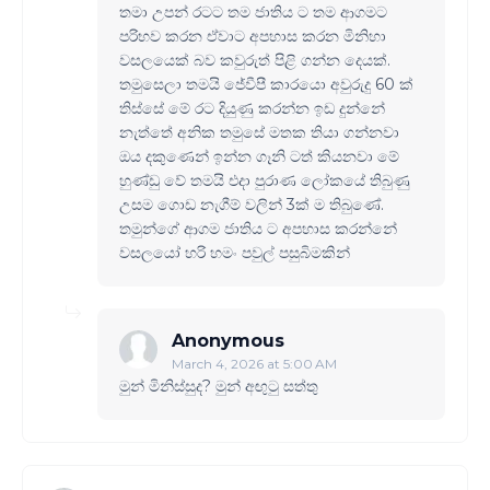
තමා උපන් රටට තම ජාතිය ට තම ආගමට
පරිභව කරන ඒවාට අපහාස කරන මිනිහා
වසලයෙක් බව කවුරුත් පිළි ගන්න දෙයක්.
තමුසෙලා තමයි ජේවීපී කාරයො අවුරුදු 60 ක්
තිස්සේ මේ රට දියුණු කරන්න ඉඩ දුන්නේ
නැත්තේ අනික තමුසේ මතක තියා ගන්නවා
ඔය දකුණෙන් ඉන්න ගෑනි ටත් කියනවා මේ
හුණ්ඩු වේ තමයි එදා පුරාණ ලෝකයේ තිබුණු
උසම ගොඩ නැගීම් වලින් 3ක් ම තිබුණේ.
තමුන්ගේ ආගම ජාතිය ට අපහාස කරන්නේ
වසලයෝ හරි හමං පවුල් පසුබිමකින්
Anonymous
March 4, 2026 at 5:00 AM
මුන් මිනිස්සුද? මුන් අඟුටු සත්තු