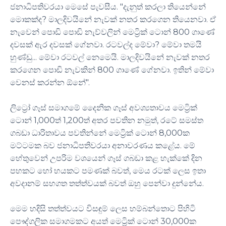
ජනාධිපතිවරයා මෙසේ පැවසීය. "දැනුත් කරලා තියෙන්නේ
මොකක්ද? මාලදිවයිනේ නැවක් නතර කරගෙන තියෙනවා. ඒ
නැවෙන් පොඩි පොඩි නැව්වලින් මෙට්‍රික් ටොන් 800 ගාණේ
දවසක් ඇර දවසක් ගේනවා. රටවල්ද මේවා? මේවා තමයි
හුණ්ඩු... මේවා රටවල් නෙමෙයි. මාලදිවයිනේ නැවක් නතර
කරගෙන පොඩි නැවකින් 800 ගාණේ ගේනවා. ඉතින් මේවා
වෙනස් කරන්න ඕනේ".
ලිට්‍රෝ ගෑස් සමාගමේ දෛනික ගෑස් අවශ්‍යතාවය මෙට්‍රික්
ටොන් 1,000ත් 1,200ත් අතර පවතින නමුත්, රටේ සමස්ත
ගබඩා ධාරිතාවය පවතින්නේ මෙට්‍රික් ටොන් 8,000ක
මට්ටමක බව ජනාධිපතිවරයා අනාවරණය කළේය. මේ
හේතුවෙන් උපරිම වශයෙන් ගෑස් ගබඩා කළ හැක්කේ දින
පහකට හෝ හයකට පමණක් බවත්, මෙය රටක් ලෙස ඉතා
අවදානම් සහගත තත්ත්වයක් බවත් ඔහු පෙන්වා දුන්නේය.
මෙම හදිසි තත්ත්වයට විසඳුම් ලෙස හම්බන්තොට පිහිටි
පෞද්ගලික සමාගමකට අයත් මෙට්‍රික් ටොන් 30,000ක