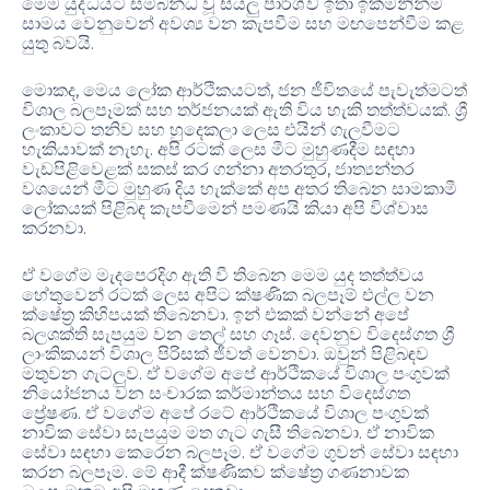
මෙම යුද්ධයට සම්බන්ධ වූ සියලු පාර්ශ්ව ඉතා ඉක්මනින්ම
සාමය වෙනුවෙන් අවශ්‍ය වන කැපවීම සහ මඟපෙන්වීම කළ
යුතු බවයි.
මොකද, මෙය ලෝක ආර්ථිකයටත්, ජන ජීවිතයේ පැවැත්මටත්
විශාල බලපෑමක් සහ තර්ජනයක් ඇති විය හැකි තත්ත්වයක්. ශ්‍රී
ලංකාවට තනිව සහ හුදෙකලා ලෙස එයින් ගැලවීමට
හැකියාවක් නැහැ. අපි රටක් ලෙස මීට මුහුණදීම සඳහා
වැඩපිළිවෙළක් සකස් කර ගන්නා අතරතුර, ජාත්‍යන්තර
වශයෙන් මීට මුහුණ දිය හැක්කේ අප අතර තිබෙන සාමකාමී
ලෝකයක් පිළිබඳ කැපවීමෙන් පමණයි කියා අපි විශ්වාස
කරනවා.
ඒ වගේම මැදපෙරදිග ඇති වී තිබෙන මෙම යුද තත්ත්වය
හේතුවෙන් රටක් ලෙස අපිට ක්ෂණික බලපෑම් එල්ල වන
ක්ෂේත්‍ර කිහිපයක් තිබෙනවා. ඉන් එකක් වන්නේ අපේ
බලශක්ති සැපයුම වන තෙල් සහ ගෑස්. දෙවනුව විදෙස්ගත ශ්‍රී
ලාංකිකයන් විශාල පිරිසක් ජීවත් වෙනවා. ඔවුන් පිළිබඳව
මතුවන ගැටලුව. ඒ වගේම අපේ ආර්ථිකයේ විශාල පංගුවක්
නියෝජනය වන සංචාරක කර්මාන්තය සහ විදෙස්ගත
ප්‍රේෂණ. ඒ වගේම අපේ රටේ ආර්ථිකයේ විශාල පංගුවක්
නාවික සේවා සැපයුම මත ගැට ගැසී තිබෙනවා. ඒ නාවික
සේවා සඳහා කෙරෙන බලපෑම. ඒ වගේම ගුවන් සේවා සඳහා
කරන බලපෑම. මේ ආදී ක්ෂණිකව ක්ෂේත්‍ර ගණනාවක