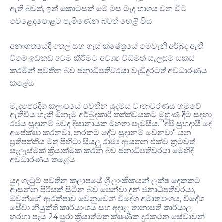
ඇති බවත්, ඉන් කොටසක් මේ මස මැද භාගය වන විට
වෙළෙඳපොළට පැමිණෙන බවත් හෙළි විය.
අනාගතයේදී තෙල් සහ ගෑස් ක්ෂේත්‍රයේ මෙවැනි අර්බුද ඇති
වීමේ ඉඩකඩ අවම කිරීමට අවශ්‍ය විධිමත් සැලසුම් සකස්
කරමින් පවතින බව ජනාධිපතිවරයා වැඩිදුරටත් අවධාරණය
කළේය
මැදපෙරදිග කලාපයේ පවතින යුදමය වාතාවරණය හමුවේ
ඇතිවිය හැකි ඕනෑම අර්බුදකාරී තත්ත්වයකට මුහුණ දීම සඳහා
.
"
රජය සූදානම් බවද දිසානායක මහතා පැවසීය
අපි සුභදායී දේ
,
"
අපේක්ෂා කරනවා
නරකම දේට සූදානම් වෙනවා
යන
ප්‍රතිපත්තිය මත පිහිටා සියලු රාජ්‍ය ආයතන එක්ව ක්‍රමවත්
සැලැස්මක් ක්‍රියාත්මක කරන බව ජනාධිපතිවරයා මෙහිදී
.
අවධාරණය කළේය
යුද ගැටුම් පවතින කලාපයේ ශ්‍රී ලාංකිකයන් ලක්ෂ දෙකකට
,
ආසන්න පිරිසක් සිටින බව පෙන්වා දුන් ජනාධිපතිවරයා
,
ඔවුන්ගේ ආරක්ෂාව වෙනුවෙන් විදේශ අමාත්‍යාංශය
විදේශ
සේවා නියුක්ති කාර්යාංශය සහ අදාළ තානාපති කාර්යාල
24
හරහා පැය
පුරා ක්‍රියාත්මක ක්ෂණික දුරකථන සේවාවන්