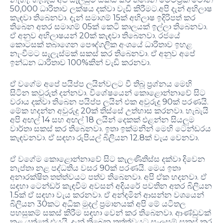
50,000 ධාරිතාව ලක්ෂය දක්වා වැඩි කිරීමට.අපි දැන් අභිලාෂ
කැඳවා තිබෙනවා. දැන් සමාගම් 15ක් අභිලාෂ ඉදිරිපත් කර
තිබෙන අතර සමාගම් 05ක් කෙටි කාලයක් ඉල්ලා තිබෙනවා.
ඒ අනුව අභිලාෂයන් 20ක් කැඳවා තිබෙනවා. රජයේ
කොටසක් තබාගෙන පෞද්ගලික අංශයේ ධාරිතාව ඉහළ
නැංවීමට සැලැස්මක් සකස් කර තිබෙනවා. ඒ අනුව අපේ
ඉන්ධන ධාරිතාව 100%කින් වැඩි කරනවා.
ඒ වගේම අපේ පයිප්ප ලයින්වලට වී තිබූ ප්‍රශ්නය මෙහි
සිටින කවුරුත් දන්නවා. විශේෂයෙන් කොළොන්නාවේ සිට
වරාය දක්වා තිබෙන පයිප්ප ලයින් එක අවුරුදු 90ක් පරණයි.
මේක හදන්න අවුරුදු 20ක් තිස්සේ උත්හාස කරනවා. හැබැයි
අපි අඟල් 14 සහ අඟල් 18 ලයින් දෙකක් එළන්න සියලුම
වාර්තා සකස් කර තිබෙනවා. ඉතා ඉක්මනින් මෙහි ටෙන්ඩරය
කැඳවනවා. ඒ සඳහා රුපියල් බිලියන 12.8ක් වැය වෙනවා.
ඒ වගේම කොළොන්නාවේ සිට කැලණිතිස්ස දක්වා දිවෙන
නැප්තා නළ පද්ධතිය වසර 90ක් පරණයි. මෙය ඉතා
අනාරක්ෂිත තත්ත්වයට පත්ව තිබෙනවා. අපි ඒක හදනවා. ඒ
සඳහා ටෙන්ඩර් කැඳවීම අවසන් අදියරේ පවතින අතර බිලියන
1.5ක් ඒ සඳහා වැය කරනවා. ඒ අන්දමින් ආසන්න වශයෙන්
බිලියන 30කට අධික මුදල් ප්‍රමානයක් අපි මේ යටිතල
පහසුකම් සකස් කිරීම සඳහා වෙන් කර තිබෙනවා. ආණ්ඩුවක්
කළ යුත්තේ එයයි. දැන් තිබෙන තත්ත්වයට සැලසුම් සකස් කර