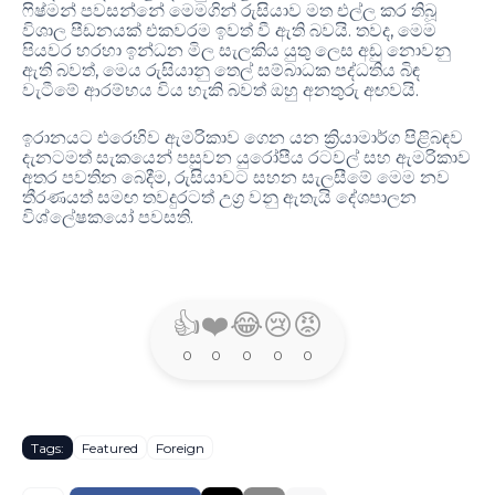
ෆිෂ්මන් පවසන්නේ මෙමගින් රුසියාව මත එල්ල කර තිබූ
.
,
විශාල පීඩනයක් එකවරම ඉවත් වී ඇති බවයි
තවද
මෙම
පියවර හරහා ඉන්ධන මිල සැලකිය යුතු ලෙස අඩු නොවනු
,
ඇති බවත්
මෙය රුසියානු තෙල් සම්බාධක පද්ධතිය බිඳ
.
වැටීමේ ආරම්භය විය හැකි බවත් ඔහු අනතුරු අඟවයි
ඉරානයට එරෙහිව ඇමරිකාව ගෙන යන ක්‍රියාමාර්ග පිළිබඳව
දැනටමත් සැකයෙන් පසුවන යුරෝපීය රටවල් සහ ඇමරිකාව
,
අතර පවතින බෙදීම
රුසියාවට සහන සැලසීමේ මෙම නව
තීරණයත් සමඟ තවදුරටත් උග්‍ර වනු ඇතැයි දේශපාලන
.
විශ්ලේෂකයෝ පවසති
👍
❤️
😂
😢
😡
0
0
0
0
0
Tags:
Featured
Foreign