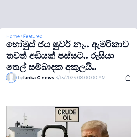
Home
Featured
හෝමුස් ජය ෂුවර් නෑ.. ඇමරිකාව
තවත් අඩියක් පස්සට.. රුසියා
තෙල් සම්බාදක අකුලයි..
by
lanka C news
-
3/13/2026 08:00:00 AM