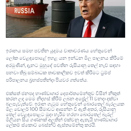
ඉරානය සමඟ පවතින යුදමය වාතාවරණය හේතුවෙන්
ලෝක වෙළඳපොළේ ඉහළ යන ඉන්ධන මිල පාලනය කිරීමේ
,
අරමුණින්
දැනට මුහුදේ පවතින රුසියානු තෙල් නැව් සඳහා
පනවා තිබූ සම්බාධක තාවකාලිකව ඉවත් කිරීමට ට්‍රම්ප්
.
පරිපාලනය බ්‍රහස්පතින්දා පියවර ගත්තේය
එක්සත් ජනපද භාණ්ඩාගාර දෙපාර්තමේන්තුව විසින් නිකුත්
11
කරන ලද මෙම නිදහස් කිරීම් ලබන අප්‍රේල්
වනදා දක්වා
.
බලපැවැත්වේ
ඉරාන ගැටුම හේතුවෙන් බොරතෙල් බැරලයක
100
,
මිල ඩොලර්
සීමාවට ආසන්න වී ඇති අතර
රුසියානු
තෙල් වෙළඳපොළට මුදා හැරීම හරහා බොරතෙල් බැරල්
මිලියන සිය ගණනක් අලුතින් එක්වනු ඇතැයි භාණ්ඩාගාර
.
ලේකම් ස්කොට් බෙස්න්ට් ඇස්තමේන්තු කරයි