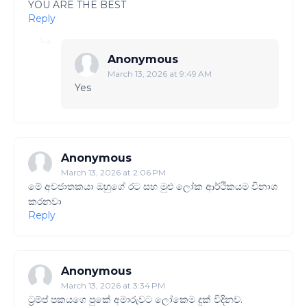
YOU ARE THE BEST
Reply
Anonymous
March 13, 2026 at 9:49 AM
Yes
Anonymous
March 13, 2026 at 2:06 PM
මේ අවජාතකයා ඔහුගේ රට සහ මුළු ලෝක ආර්ථිකයම විනාශ
කරනවා
Reply
Anonymous
March 13, 2026 at 3:34 PM
ට්‍රම්ප් පකයගෙ පුකේ අමාරුවට ලෝකෙම දුක් විදිනව.