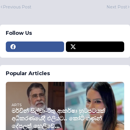
Previous Post
Next Post
Follow Us
Popular Articles
ARTS
මර්වින් සිල්වා-රිතු ආකර්ෂා හුටපටයක්
අධිකරණයේදී එලියට.. කෝටි ගණන්
දේපලත් හෙලිවේ...