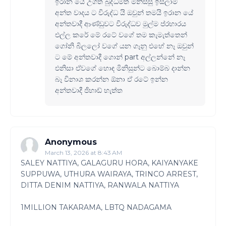
ඉරාන යේ උගත් බුද්ධිමත් මිනිස්සු ඉස්ලාම්
අන්ත වාදය ට විරුද්ධ යි ඔවුන් තමයි ඉරාන යේ
අන්තවාදී ආණ්ඩුවට විරුද්ධව මුල්ම ප්රහාරය
එල්ල කරේ මේ රටේ වගේ තම කැමැත්තෙන්
ගෝනි බිලලෝ වගේ යන ගෑනු එහේ නෑ ඔවුන්
ට මේ අන්තවාදී ගොන් part අල්ලන්නේ නෑ
එනිසා ඒවගේ හොඳ මිනිසුන්ට බොම්බ දාන්න
බෑ විනාශ කරන්න ඕනා ඒ රටේ ඉන්න
අන්තවාදී ජිහාඩ් හැත්ත
Anonymous
March 13, 2026 at 8:43 AM
SALEY NATTIYA, GALAGURU HORA, KAIYANYAKE
SUPPUWA, UTHURA WAIRAYA, TRINCO ARREST,
DITTA DENIM NATTIYA, RANWALA NATTIYA
1MILLION TAKARAMA, LBTQ NADAGAMA