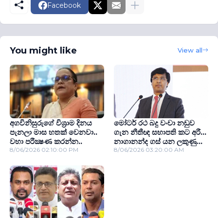
Facebook
You might like
View all
අගවිනිසුරුගේ විශ‍්‍රාම දිනය
මෝටර් රථ බදු වංචා නඩුව
පැනලා මාස හතක් වෙනවා..
ගැන නීතීඥ සභාපති කට අරී...
වහා පරීක්‍ෂණ කරන්න..
නාගානන්ද ගස් යන ලකුණු...
8/06/2026 02:10:00 PM
8/06/2026 03:20:00 AM