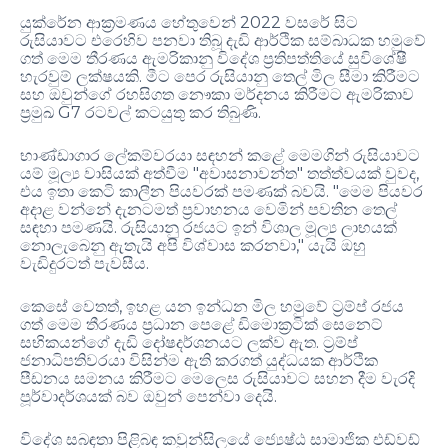
2022
යුක්රේන ආක්‍රමණය හේතුවෙන්
වසරේ සිට
රුසියාවට එරෙහිව පනවා තිබූ දැඩි ආර්ථික සම්බාධක හමුවේ
ගත් මෙම තීරණය ඇමරිකානු විදේශ ප්‍රතිපත්තියේ සුවිශේෂී
.
හැරවුම් ලක්ෂයකි
මීට පෙර රුසියානු තෙල් මිල සීමා කිරීමට
සහ ඔවුන්ගේ රහසිගත නෞකා මර්දනය කිරීමට ඇමරිකාව
G7
.
ප්‍රමුඛ
රටවල් කටයුතු කර තිබුණි
භාණ්ඩාගාර ලේකම්වරයා සඳහන් කළේ මෙමගින් රුසියාවට
"
"
,
යම් මූල්‍ය වාසියක් අත්වීම
අවාසනාවන්ත
තත්ත්වයක් වුවද
. "
එය ඉතා කෙටි කාලීන පියවරක් පමණක් බවයි
මෙම පියවර
අදාළ වන්නේ දැනටමත් ප්‍රවාහනය වෙමින් පවතින තෙල්
.
සඳහා පමණයි
රුසියානු රජයට ඉන් විශාල මූල්‍ය ලාභයක්
,"
නොලැබෙනු ඇතැයි අපි විශ්වාස කරනවා
යැයි ඔහු
.
වැඩිදුරටත් පැවසීය
,
කෙසේ වෙතත්
ඉහළ යන ඉන්ධන මිල හමුවේ ට්‍රම්ප් රජය
ගත් මෙම තීරණය ප්‍රධාන පෙළේ ඩිමොක්‍රටික් සෙනෙට්
.
සභිකයන්ගේ දැඩි දෝෂදර්ශනයට ලක්ව ඇත
ට්‍රම්ප්
ජනාධිපතිවරයා විසින්ම ඇති කරගත් යුද්ධයක ආර්ථික
පීඩනය සමනය කිරීමට මෙලෙස රුසියාවට සහන දීම වැරදි
.
පූර්වාදර්ශයක් බව ඔවුන් පෙන්වා දෙයි
විදේශ සබඳතා පිළිබඳ කවුන්සිලයේ ජ්‍යෙෂ්ඨ සාමාජික එඩ්වඩ්