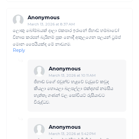
Anonymous
March 13, 2026 at 8:37 AM
ලොකු බෝම්බයක් දාලා එකපාර ඉරානේ ජිහාඩ් හම්බාවෝ
විනාස කරපන් බැරිනම් පුක නොදී අකුලගෙන පලයන් ට්‍රම්ප්
මොන පෛයියක්ද මේ නාඩගම.
Reply
Anonymous
March 13, 2026 at 10:11 AM
ජිහාඩ් වගේ එවුන්ව හැදුවේ වැඩුවේ කවුද
කියලා හොයලා බලපල්ලා එක්දහස් නමසිය
හැත්තෑ ගණන් වල සෝවියට් රුසියාවට
විරුද්ධව.
Anonymous
March 13, 2026 at 5:42 PM