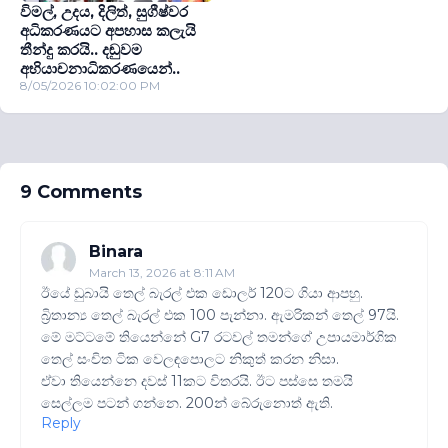
විමල්, උදය, දිලිත්, සුගීෂ්වර
අධිකරණයට අපහාස කලැයි
තීන්දු කරයි.. දඬුවම
අභියාචනාධිකරණයෙන්..
8/05/2026 10:02:00 PM
9 Comments
Binara
March 13, 2026 at 8:11 AM
ඊයේ ඩුබායි තෙල් බැරල් එක ඩොලර් 120ට ගියා ආපහු.
බ්‍රිතාන්‍ය තෙල් බැරල් එක 100 පැන්නා. ඇමරිකන් තෙල් 97යි.
මේ මට්ටමේ තියෙන්නේ G7 රටවල් තමන්ගේ උපායමාර්ගික
තෙල් සංචිත ටික වෙලඳපොලට නිකුත් කරන නිසා.
ඒවා තියෙන්නෙ දවස් 11කට විතරයි. ඊට පස්සෙ තමයි
සෙල්ලම පටන් ගන්නෙ. 200න් බේරුනොත් ඇති.
Reply