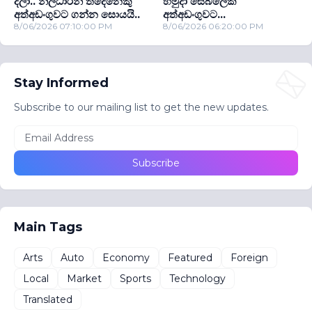
දීලා.. නිලධාරීන් තිදෙනෙකු
හමුදා සෙබලෙක්
අත්අඩංගුවට ගන්න සොයයි..
අත්අඩංගුවට...
8/06/2026 07:10:00 PM
8/06/2026 06:20:00 PM
Stay Informed
Subscribe to our mailing list to get the new updates.
Main Tags
Arts
Auto
Economy
Featured
Foreign
Local
Market
Sports
Technology
Translated