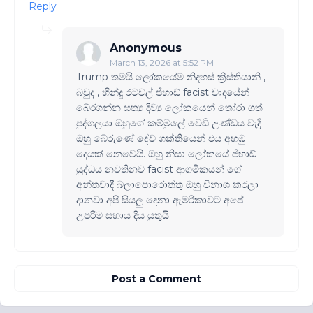
Reply
Anonymous
March 13, 2026 at 5:52 PM
Trump තමයි ලෝකයේම නිදහස් ක්‍රිස්තියානි ,
බවුද , හින්දු රටවල් ජිහාඩ් facist වාදයේන්
බේරගන්න සත්‍ය දිව්‍ය ලෝකයෙන් තෝරා ගත්
පුද්ගලයා ඔහුගේ කම්මුලේ වෙඩි උණ්ඩය වැදී
ඔහු බේරුණේ දේව ශක්තියෙන් එය අහඹු
දෙයක් නෙවෙයි. ඔහු නිසා ලෝකයේ ජිහාඩ්
යුද්ධය නවතිනව facist ආගමිකයන් ගේ
අන්තවාදී බලාපොරොත්තු ඔහු විනාශ කරලා
දානවා අපි සියලු දෙනා ඇමරිකාවට අපේ
උපරිම සහාය දීය යුතුයි
Post a Comment