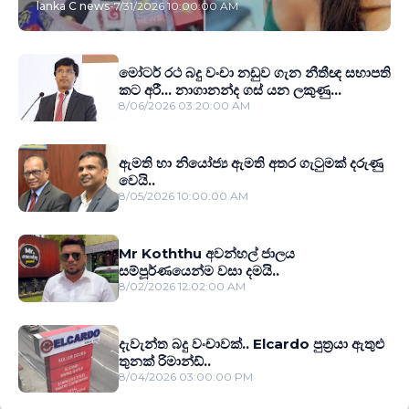
lanka C news
-
7/31/2026 10:00:00 AM
මෝටර් රථ බදු වංචා නඩුව ගැන නීතීඥ සභාපති
කට අරී... නාගානන්ද ගස් යන ලකුණු...
8/06/2026 03:20:00 AM
ඇමති හා නියෝජ්‍ය ඇමති අතර ගැටුමක් දරුණු
වෙයි..
8/05/2026 10:00:00 AM
Mr Koththu අවන්හල් ජාලය
සම්පූර්ණයෙන්ම වසා දමයි..
8/02/2026 12:02:00 AM
දැවැන්ත බදු වංචාවක්.. Elcardo පුත‍්‍රයා ඇතුළු
තුනක් රිමාන්ඩ්..
8/04/2026 03:00:00 PM