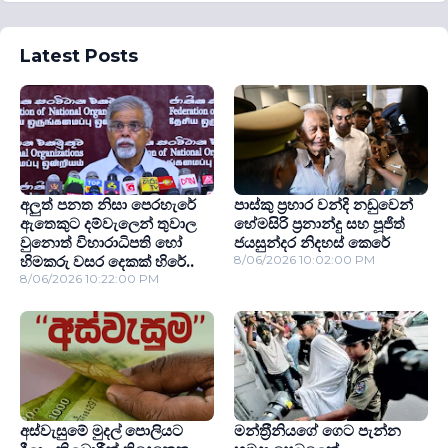
Latest Posts
අලුත් පනත නිසා පෙරහැරේ
පාස්කු ප්‍රහාර වන්දි නඩුවෙන්
ඇතෙකුට දම්වැලෙන් තුවාල
හේමසිරි ප්‍රනාන්දු සහ පූජිත්
වුනොත් විහාරාධිපති හෝ
ජයසුන්දර නිදහස් කෙරේ
හිමකරු වසර දෙකක් හිරේ..
8/06/2026 10:02:00 PM
8/06/2026 10:22:00 PM
අස්වැසුමේ මුදල් පොලියට
මන්ත‍්‍රීනියගේ ගෙට පැන්න