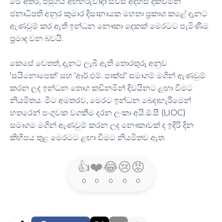
මේ අතර, පසුගිය අඟහරුවාදා සවස අදහස් දක්වමින්
ජනාධිපති අනුර කුමාර දිසානායක මහතා ප්‍රකාශ කළේ දැනට
ඇණවුම් කර ඇති ඉන්ධන නෞකා දෙකක් මෙරටට පැමිණීම
ප්‍රමාද වන බවයි.
කෙසේ වෙතත්, දැනට ලැබී ඇති තොරතුරු අනුව
'සයිනොපෙක්' සහ 'ආර්.එම්. පාක්ස්' සමාගම් මගින් ඇණවුම්
කරන ලද ඉන්ධන තොග කඩිනමින් දිවයිනට ළඟා වීමට
නියමිතය. මීට අමතරව, මෙරට ඉන්ධන බෙදාහැරීමෙන්
හතරෙන් පංගුවක වගකීම දරන ලංකා අයි.ඕ.සී (LIOC)
සමාගම මගින් ඇණවුම් කරන ලද නෞකාවක් ද ඉදිරි දින
කිහිපය තුළ මෙරටට ළඟා වීමට නියමිතව ඇත.
👍
❤️
😂
😢
😡
0
0
0
0
0