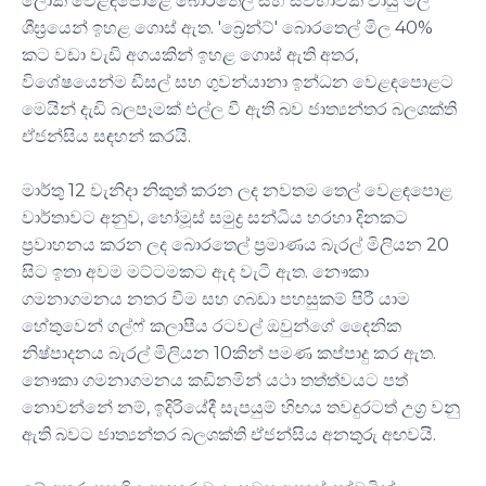
ලෝක වෙළඳපොළේ බොරතෙල් සහ ස්වභාවික වායු මිල
ශීඝ්‍රයෙන් ඉහළ ගොස් ඇත. 'බ්‍රෙන්ට්' බොරතෙල් මිල 40%
කට වඩා වැඩි අගයකින් ඉහළ ගොස් ඇති අතර,
විශේෂයෙන්ම ඩීසල් සහ ගුවන්යානා ඉන්ධන වෙළඳපොළට
මෙයින් දැඩි බලපෑමක් එල්ල වී ඇති බව ජාත්‍යන්තර බලශක්ති
ඒජන්සිය සඳහන් කරයි.
මාර්තු 12 වැනිදා නිකුත් කරන ලද නවතම තෙල් වෙළඳපොළ
වාර්තාවට අනුව, හෝමූස් සමුද්‍ර සන්ධිය හරහා දිනකට
ප්‍රවාහනය කරන ලද බොරතෙල් ප්‍රමාණය බැරල් මිලියන 20
සිට ඉතා අවම මට්ටමකට ඇද වැටී ඇත. නෞකා
ගමනාගමනය නතර වීම සහ ගබඩා පහසුකම් පිරී යාම
හේතුවෙන් ගල්ෆ් කලාපීය රටවල් ඔවුන්ගේ දෛනික
නිෂ්පාදනය බැරල් මිලියන 10කින් පමණ කප්පාදු කර ඇත.
නෞකා ගමනාගමනය කඩිනමින් යථා තත්ත්වයට පත්
නොවන්නේ නම්, ඉදිරියේදී සැපයුම් හිඟය තවදුරටත් උග්‍ර වනු
ඇති බවට ජාත්‍යන්තර බලශක්ති ඒජන්සිය අනතුරු අඟවයි.