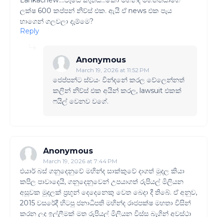
Lankacnew....වැඩෙ කැතයි...කෝ මහින්ද මහත්තයාගෙ
ලක්ෂ 600 කප්පන් නිව්ස් එක. ඇයි ඒ news එක පැය
භාගෙන් ගලවලා දැම්මෙ?
Reply
Anonymous
March 19, 2026 at 11:52 PM
ජෙප්පන්ට ස්වයං වින්දනේ කරල වේලෙන්නත්
කලින් නිව්ස් එක අයින් කරල​, lawsuit එකක්
ෆයිල් වෙනව වගේ.
Anonymous
March 19, 2026 at 7:44 PM
එයාර් බස් ගනුදෙනුවේ මහින්ද සාක්කුවේ දාගත් මුදල කියා
කපිල පාවාදෙයි, ගනුදෙනුවෙන් උපයාගත් රුපියල් මිලියන
අසූවක මුදලක් ප්‍රභූන් දෙදෙනෙකු වෙත බෙදා දී තිබේ. ඒ අනුව,
2015 වසරේදී හිටපු ජනාධිපති මහින්ද රාජපක්ෂ මහතා විසින්
කරන ලද ඉල්ලීමක් මත රුපියල් මිලියන විස්ස බැගින් අවස්ථා