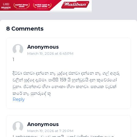
8 Comments
Anonymous
March 19, 2026 at 6:45 PM
1
දිට්වා එනවා දන්නෙ නෑ. යුද්දෙ එනවා දන්නෙ නෑ. ගල් අගුරු
වලින් සුද්දෙ දැම්මා. පාපිසි 159 යි හුන්ඩුවයි දන කුවේරයෝ
වුනා. ජ්ටන්තාව හිගා නොකා හිගා කනවා. සතයක වැඩක්
කරේ නෑ. පුනරුදේ තූ
Reply
Anonymous
March 19, 2026 at 7:29 PM