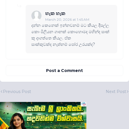
හැක හැක
March 20, 2026 at 1:45 AM
දන්න කෙනෙක් ඉන්නවනම් මට කියල දීපල්ල
කො මිලියන ගානක් කොහොමද මහින්ද සාක්
කු දාගත්තෙ කියල. ඒක
සාක්කුවක්ද නැත්නම් පෝර උරයක්ද?
Post a Comment
Previous Post
Next Post