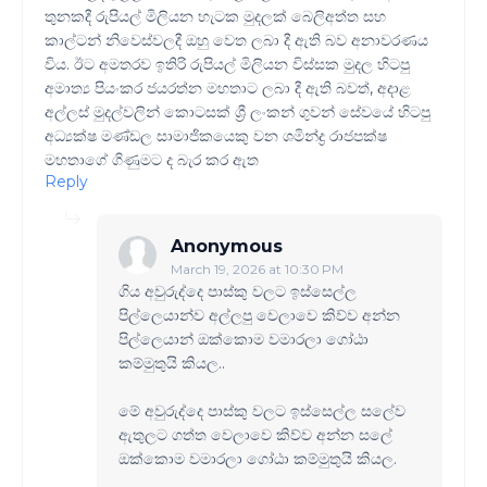
තුනකදී රුපියල් මිලියන හැටක මුදලක් බෙලිඅත්ත සහ
කාල්ටන් නිවෙස්වලදී ඔහු වෙත ලබා දී ඇති බව අනාවරණය
විය. ඊට අමතරව ඉතිරි රුපියල් මිලියන විස්සක මුදල හිටපු
අමාත්‍ය පියංකර ජයරත්න මහතාට ලබා දී ඇති බවත්, අදාළ
අල්ලස් මුදල්වලින් කොටසක් ශ්‍රී ලංකන් ගුවන් සේවයේ හිටපු
අධ්‍යක්ෂ මණ්ඩල සාමාජිකයෙකු වන ශමින්ද්‍ර රාජපක්ෂ
මහතාගේ ගිණුමට ද බැර කර ඇත
Reply
Anonymous
March 19, 2026 at 10:30 PM
ගිය අවුරුද්දෙ පාස්කු වලට ඉස්සෙල්ල
පිල්ලෙයාන්ව අල්ලපු වෙලාවෙ කිව්ව අන්න
පිල්ලෙයාන් ඔක්කොම වමාරලා ගෝඨා
කම්මුතුයි කියල..
මේ අවුරුද්දෙ පාස්කු වලට ඉස්සෙල්ල සලේව
ඇතුලට ගත්ත වෙලාවෙ කිව්ව අන්න සලේ
ඔක්කොම වමාරලා ගෝඨා කම්මුතුයි කියල.