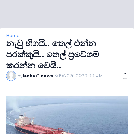
Home
නැවු හිගයි.. තෙල් එන්න
පරක්කුයි.. තෙල් ප‍්‍රවේශම්
කරන්න වෙයි..
by
lanka C news
-
3/19/2026 06:20:00 PM