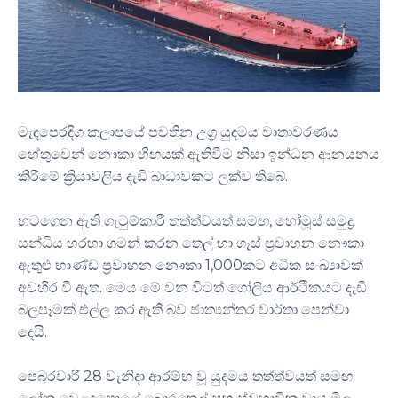
මැදපෙරදිග කලාපයේ පවතින උග්‍ර යුදමය වාතාවරණය
හේතුවෙන් නෞකා හිඟයක් ඇතිවීම නිසා ඉන්ධන ආනයනය
කිරීමේ ක්‍රියාවලිය දැඩි බාධාවකට ලක්ව තිබේ.
හටගෙන ඇති ගැටුම්කාරී තත්ත්වයත් සමඟ, හෝමූස් සමුද්‍ර
සන්ධිය හරහා ගමන් කරන තෙල් හා ගෑස් ප්‍රවාහන නෞකා
ඇතුළු භාණ්ඩ ප්‍රවාහන නෞකා 1,000කට අධික සංඛ්‍යාවක්
අවහිර වී ඇත. මෙය මේ වන විටත් ගෝලීය ආර්ථිකයට දැඩි
බලපෑමක් එල්ල කර ඇති බව ජාත්‍යන්තර වාර්තා පෙන්වා
දෙයි.
පෙබරවාරි 28 වැනිදා ආරම්භ වූ යුදමය තත්ත්වයත් සමඟ