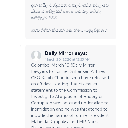
දැන් කපිල චන්ද්‍රසේන ඇතුලට ගත්ත වෙලාවෙ
කියනව කපිල ඔක්කොම වමාරලා මහින්ද
කම්මුතුයි කිව්ව.
ඔව්ව ගිහින් කියපන් කොන්ඩෙ බැඳපු චීනුන්ට.
Daily Mirror says:
March 20, 2026 at 12:53 AM
Colombo, March 19 (Daily Mirror) -
Lawyers for former SriLankan Airlines
CEO Kapila Chandrasena have released
an affidavit stating that his earlier
statement to the Commission to
Investigate Allegations of Bribery or
Corruption was obtained under alleged
intimidation and he was threatened to
include the names of former President
Mahinda Rajapaksa and MP Namal