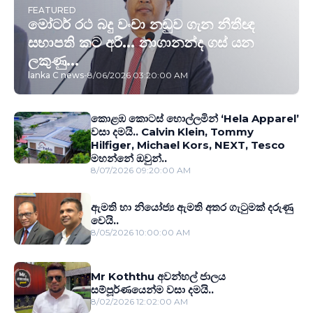
FEATURED
මෝටර් රථ බදු වංචා නඩුව ගැන නීතීඥ
සභාපති කට අරී... නාගානන්ද ගස් යන
ලකුණු...
lanka C news
-
8/06/2026 03:20:00 AM
කොළඹ කොටස් හොල්ලමින් ‘Hela Apparel’
වසා දමයි.. Calvin Klein, Tommy
Hilfiger, Michael Kors, NEXT, Tesco
මහන්නේ ඔවුන්..
8/07/2026 09:20:00 AM
ඇමති හා නියෝජ්‍ය ඇමති අතර ගැටුමක් දරුණු
වෙයි..
8/05/2026 10:00:00 AM
Mr Koththu අවන්හල් ජාලය
සම්පූර්ණයෙන්ම වසා දමයි..
8/02/2026 12:02:00 AM