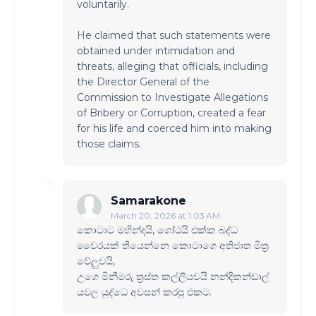
voluntarily.
He claimed that such statements were
obtained under intimidation and
threats, alleging that officials, including
the Director General of the
Commission to Investigate Allegations
of Bribery or Corruption, created a fear
for his life and coerced him into making
those claims.
Samarakone
March 20, 2026 at 1:03 AM
කොටාට මහින්දයි, ගෝඨයි එක්ක බද්ධ
වෛරයක් තියෙන්නෙ කොටාගෙ අතිජාත මිත්‍ර
වේලුවයි,
උගෙ මිනීමරු ත්‍රස්ත කල්ලියවයි නන්දිකන්ඩාල්
යවල යුද්ධෙ අවසන් කරපු එකට.