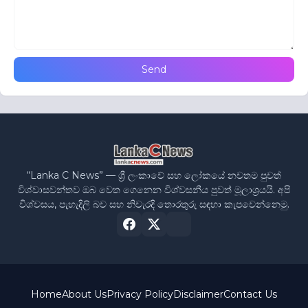
“Lanka C News” — ශ්‍රී ලංකාවේ සහ ලෝකයේ නවතම පුවත්
විශ්වාසවන්තව ඔබ වෙත ගෙනෙන විශ්වසනීය පුවත් මූලාශ්‍රයයි. අපි
විශ්වසය, පැහැදිලි බව සහ නිවැරදි තොරතුරු සඳහා කැපවෙන්නෙමු.
Home
About Us
Privacy Policy
Disclaimer
Contact Us