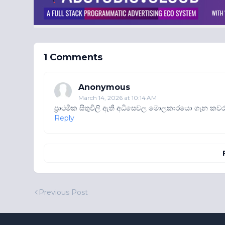
1 Comments
Anonymous
March 14, 2026 at 10:14 AM
ප්‍රාථමික සිතුවිලි ඇති අධිසෙවල මොලකාරයො ගැන කවර 
Reply
Previous Post