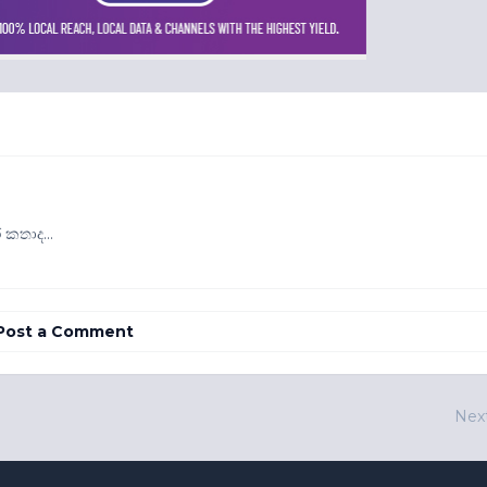
කතාද...
Post a Comment
Nex