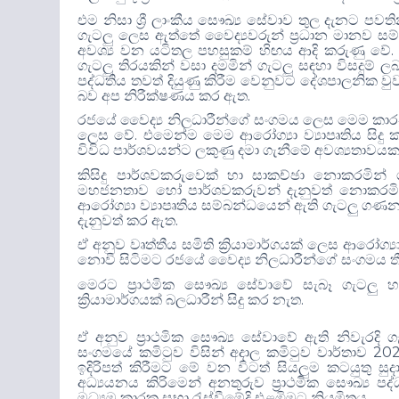
එම නිසා ශ්‍රී ලාංකීය සෞඛ්‍ය සේවාව තුල දැනට ප
ගැටලු ලෙස ඇත්තේ වෛද්‍යවරුන් ප්‍රධාන මානව සම්
අවශ්‍ය වන යටිතල පහසුකම් හි
ඟ
ය ආදි කරුණු වේ
ගැටලු තිරයකින් වසා දමමින් ගැටලු ස
ඳ
හා විසදුම් ල
පද්ධතිය තවත් දියුණු කිරීම වෙනුවට දේශපාලනික ව
.
බව අප නිරීක්ෂණය කර ඇත
රජයේ වෛද්‍ය නිලධාරීන්ගේ සංගමය ලෙස මෙම කාර
.
ලෙස වේ
එමෙන්ම මෙම ආරෝග්‍යා ව්‍යාපෘතිය සි
විවිධ පාර්ශවයන්ට ලකුණු දමා ගැනීමේ අවශ්‍යතාව
කිසිදු පාර්ශවකරුවෙක් හා සාකච්ඡා නොකරමින් ශ
මහජනතාව හෝ පාර්ශවකරුවන් දැනුවත් නොකරමින
ආරෝග්‍යා ව්‍යාපෘතිය සම්බන්ධයෙන් ඇති ගැටලු ගණන
.
දැනුවත් කර ඇත
ඒ අනුව වෘත්තීය සමිති ක්‍රියාමාර්ගයක් ලෙස ආරෝග්‍ය
නොවී සිටිමට රජයේ වෛද්‍ය නිලධාරීන්ගේ සංගමය
මෙරට ප්‍රාථමික සෞඛ්‍ය සේවාවේ සැබෑ ගැටලු හ
.
ක්‍රියාමාර්ගයක් බලධාරීන් සිදු කර නැත
ඒ අනුව ප්‍රාථමික සෞඛ්‍ය සේවාවේ ඇති නිවැරදි ග
202
සංගමයේ කමිටුව විසින් අදාල කමිටුව වාර්තාව
ඉදිරිපත් කිරීමට මේ වන විටත් සියලුම කටයුතු ස
අධ්‍යයනය කිරිමෙන් අනතුරුව ප්‍රාථමික සෞඛ්‍ය පද්
.
මධ්‍යම කාරක සභා රැස්වීමේදි එළඹිමට නියමිතය