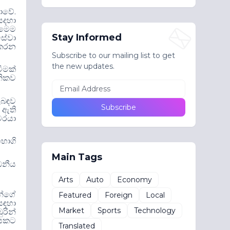
.
නොවේ
සදහා
 මෙම
Stay Informed
 සේවා
 කරන
Subscribe to our mailing list to get
the new updates.
ීමක්
නිකව
ිබ
ඳ
ව
 ඇති
වරයා
භාගි
Main Tags
ධනීය
Arts
Auto
Economy
න්ගේ
Featured
Foreign
Local
ස
ඳ
හා
Market
Sports
Technology
රින්
ැසකට
Translated