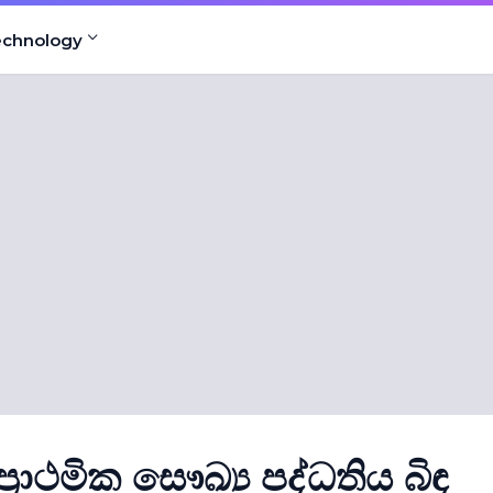
echnology
්‍රාථමික සෞඛ්‍ය පද්ධතිය බිඳ