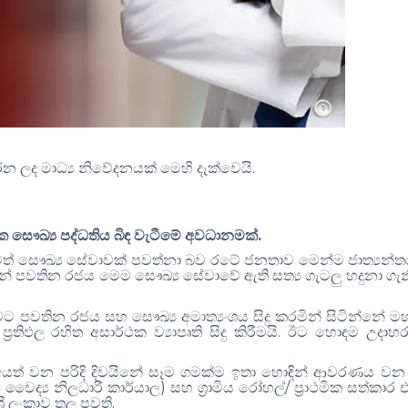
න ලද මාධ්‍ය නිවේදනයක් මෙහි දැක්වෙයි.
.
මික සෞඛ්‍ය පද්ධතිය බි
ඳ
වැටීමේ අවධානමක්
ක්තිමත් සෞඛ්‍ය සේවාවක් පවත්නා බව රටේ ජනතාව මෙන්ම ජාත්‍යන්ත
වතින රජය මෙම සෞඛ්‍ය සේවාවේ ඇති සත්‍ය ගැටලු හදුනා ගැ
නුවට පවතින රජය සහ සෞඛ්‍ය අමාත්‍යංශය සිදු කරමින් සිටින්නේ 
.
රතිඵල රහිත අසාර්ථක ව්‍යාපෘති සිදු කිරීමයි
ඊට හො
ඳ
ම උදාහ
ත් වන පරිදි දිවයිනේ සෑම ගමක්ම ඉතා හො
ඳ
ින් ආවරණය වන ප
)
/
 වෛද්‍ය නිලධාරී කාර්යාල
සහ ග්‍රාමිය රෝහල්
ප්‍රාථමික සත්කාර
.
‍රී ලංකාව තුල පවති