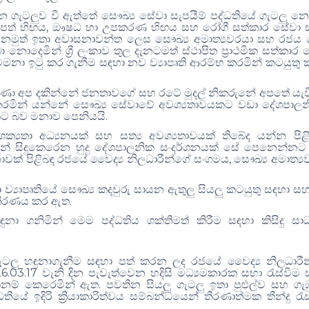
වතින ගැටලුව වී ඇත්තේ සෞඛ්‍ය සේවා සැපයීම් පද්ධතියේ ගැටලු 
,
පත් හි
ඟ
ය
ඖෂධ හා උපකරණ හි
ඟ
ය සහ රෝගී සත්කාර සේවා 
.
නමුත් ඉතා අවාසනාවන්ත ලෙස සෞඛ්‍ය අමාත්‍යවරයා සහ රජය
බා නොදෙමින් ශ්‍රී ලංකාව තුල දැනටමත් ස්ථාපිත ප්‍රාථමික සත්කාර
ුවමනා ඉටු කර ගැනීම ස
ඳ
හා නව ව්‍යාපෘති ආරම්භ කරමින් කටයුතු
ණා අප දකින්නේ ජනතාවගේ සහ රටේ මුදල් නිකරුනේ අපතේ යැව
දු කරමින් යන්නේ සෞඛ්‍ය සේවාවේ අවශ්‍යතාවයකට වඩා දේශපාල
.
යකට බව මනාව පෙනියයි
ක්‍යතා අධ්‍යනයක් සහ සත්‍ය අවශ්‍යතාවයක් තිබේද යන්න පිළ
් සිදුකෙරෙන හුදු දේශපාලනික සංදර්ශනයක් සේ පෙනෙන්නට
,
ාවක් පිළිබ
ඳ
රජයේ වෛද්‍ය නිලධාරීන්ගේ සංගමය
සෞඛ්‍ය අමාත්‍ය
ා ව්‍යාපෘතියේ සෞඛ්‍ය කදවුරු සායන ඇතුලු සියලු කටයුතු ස
ඳ
හා සහ
.
 තීරණය කර ඇත
ඳ
ුනා ගනිමින් මෙම පද්ධතිය ශක්තිමත් කිරීම ස
ඳ
හා කිසිදු සා
ැටලු හ
ඳ
ුනාගැනීම ස
ඳ
හා පත් කරන ලද රජයේ වෛද්‍ය නිලධාරී
6.03.17
වැනි දින පැවැත්වෙන හදිසි මධ්‍යමකාරක සභා රැස්වීම 
.
ුදානම් කෙරෙමින් ඇත
පවතින සියලු ගැටලු ඉතා පුළුල්ව සහ ගැඹු
ධතියේ ඉදිරි ක්‍රියාකාරිත්වය සම්බන්ධයෙන් තීරණාත්මක තීන්දු ර