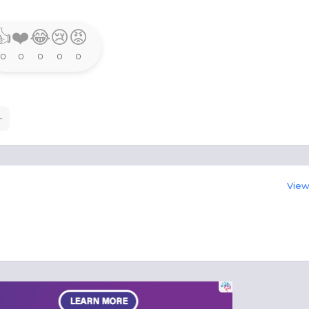
👍
❤️
😂
😢
😡
0
0
0
0
0
View 