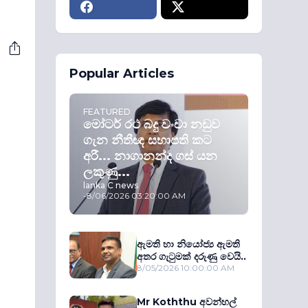
Popular Articles
FEATURED
මෝටර් රථ බදු වංචා නඩුව
ගැන නීතීඥ සභාපති කට
අරී... නාගානන්ද ගස් යන
ලකුණු...
lanka C news
-
8/06/2026 03:20:00 AM
ඇමති හා නියෝජ්‍ය ඇමති
අතර ගැටුමක් දරුණු වෙයි..
8/05/2026 10:00:00 AM
Mr Koththu අවන්හල්