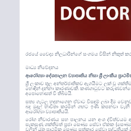
රජයේ වෛද්‍ය නිලධාරින්ගේ සංගමය විසින් නිකුත් කර
මාධ්‍ය නිවේදනය
ආරෝග්‍යා දේශපාලන ව්‍යාපෘතිය නිසා ශ්‍රී ලාංකීය ප්‍රාථ
ශ්‍රී ලංකාව තුල අන්තර්ජාතිකව ඇග‍යීමට ලක් වූ ශ
.
හො
ඳ
න් දන්නා කාරණාවකි
කණගාටුවට කරුණවන්නේ ප
.
අපොහොසත් වී තිබිමයි
සත්‍ය ගැටලු හ
ඳ
ුනාගෙන ඒවාට විස
ඳ
ුම් ලබා දීම වෙ
බදු මුදල් භාවිතා කරමින් ග
ඟ
ට ඉණි කපනවා වැනි ප්‍
.
ආරෝග්‍යා ව්‍යාපෘතියයි
රෝග නිවාරණය සහ පාලනය යන අංශ ද්විත්වයම අය
(
සැකසුණු ශක්තිමත් ප්‍රජා සෞඛ්‍ය සේවා ඒකක
සෞඛ්‍ය
වලින් යුතු ප්‍රාථමික සෞඛ්‍ය සත්කාර සේවා පද්ධතියක් ශ්