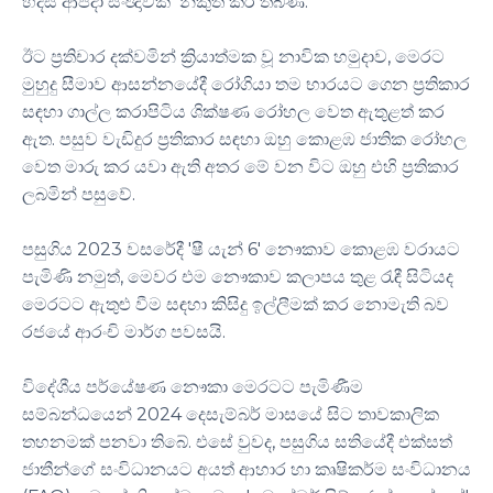
හදිසි ආපදා සංඥාවක් නිකුත් කර තිබිණි.
ඊට ප්‍රතිචාර දක්වමින් ක්‍රියාත්මක වූ නාවික හමුදාව, මෙරට
මුහුදු සීමාව ආසන්නයේදී රෝගියා තම භාරයට ගෙන ප්‍රතිකාර
සඳහා ගාල්ල කරාපිටිය ශික්ෂණ රෝහල වෙත ඇතුළත් කර
ඇත. පසුව වැඩිදුර ප්‍රතිකාර සඳහා ඔහු කොළඹ ජාතික රෝහල
වෙත මාරු කර යවා ඇති අතර මේ වන විට ඔහු එහි ප්‍රතිකාර
ලබමින් පසුවේ.
පසුගිය 2023 වසරේදී 'ෂී යැන් 6' නෞකාව කොළඹ වරායට
පැමිණි නමුත්, මෙවර එම නෞකාව කලාපය තුළ රැඳී සිටියද
මෙරටට ඇතුළු වීම සඳහා කිසිදු ඉල්ලීමක් කර නොමැති බව
රජයේ ආරංචි මාර්ග පවසයි.
විදේශීය පර්යේෂණ නෞකා මෙරටට පැමිණීම
සම්බන්ධයෙන් 2024 දෙසැම්බර් මාසයේ සිට තාවකාලික
තහනමක් පනවා තිබේ. එසේ වුවද, පසුගිය සතියේදී එක්සත්
ජාතීන්ගේ සංවිධානයට අයත් ආහාර හා කෘෂිකර්ම සංවිධානය