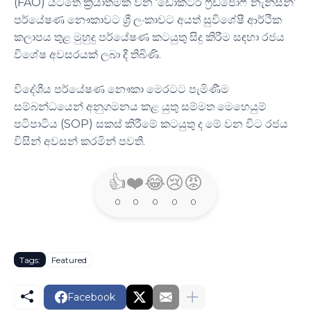
(FAO) යටතේ ක්‍රියාත්මක වන 'ඩොක්ටර් ෆ්‍රිඩ්ජොෆ් නැන්සන්'
පර්යේෂණ නෞකාවට ශ්‍රී ලංකාවට අයත් සුවිශේෂී ආර්ථික
කලාපය තුළ මුහුදු පර්යේෂණ කටයුතු සිදු කිරීම සඳහා රජය
විශේෂ අවසරයක් ලබා දී තිබිණි.
විදේශීය පර්යේෂණ නෞකා මෙරටට පැමිණීම
සම්බන්ධයෙන් අනුගමනය කළ යුතු සම්මත මෙහෙයුම්
පටිපාටිය (SOP) සකස් කිරීමේ කටයුතු ද මේ වන විට රජය
විසින් අවසන් කරමින් පවතී.
👍
❤️
😂
😢
😡
0
0
0
0
0
Tags:
Featured
Facebook