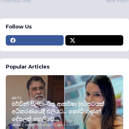
Previous Post
Next Post
Follow Us
Popular Articles
ARTS
මර්වින් සිල්වා-රිතු ආකර්ෂා හුටපටයක්
අධිකරණයේදී එලියට.. කෝටි ගණන්
දේපලත් හෙලිවේ...
lanka C news
-
7/31/2026 10:00:00 AM