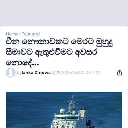
Home
Featured
චීන නෞකාවකට මෙරට මුහුදු
සීමාවට ඇතුළුවීමට අවසර
නොදේ...
by
lanka C news
-
3/29/2026 03:00:00 PM