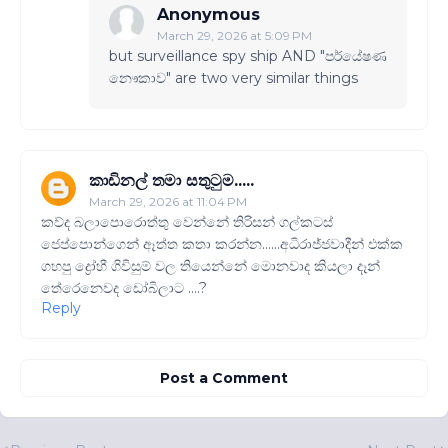
Anonymous
March 29, 2026 at 5:09 PM
but surveillance spy ship AND "පර්යේෂණ
නෞකාව" are two very similar things
කාඩිනල් තමා සතුටුම.....
March 29, 2026 at 11:04 PM
කව්ද බලාපොරොත්තු වෙන්නේ තිරිසන් ගල්කටස්
ජෙප්පොන්ගෙන් ඈත්ත කතා කරන්න......අධිරාජ්ජවාදීන් එක්ක
ගහපු ද්‍රෝහී ගිවිසුම් වල තියෙන්නේ මොනවාද කියලා දෑන්
තේරෙනෙවද ඩෝබිලාට ....?
Reply
Post a Comment