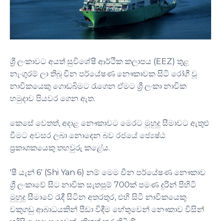
ශ්‍රී ලංකාවට අයත් සුවිශේෂී ආර්ථික කලාපය (EEZ) තුළ
නැංගුරම් ලා තිබූ චීන පර්යේෂණ නෞකාවක සිටි රෝගී වූ
නාවිකයෙකු ගොඩබිමට රැගෙන ඒමට ශ්‍රී ලංකා නාවික
හමුදාව පියවර ගෙන ඇත.
කෙසේ වෙතත්, අදාළ නෞකාවට මෙරට මුහුදු සීමාවට ඇතුළු
වීමට අවසර ලබා නොදෙන බව රජයේ ජ්‍යෙෂ්ඨ
ප්‍රකාශකයෙකු තහවුරු කළේය.
'ෂී යැන් 6' (Shi Yan 6) නම් මෙම චීන පර්යේෂණ නෞකාව
ශ්‍රී ලංකාවේ සිට නාවික සැතපුම් 700ක් පමණ දුරින් පිහිටි
මුහුදු සීමාවේ රැඳී සිටින අතරතුර, එහි සිටි නාවිකයෙකු
වකුගඩු ආබාධයකින් පීඩා විඳීම හේතුවෙන් නෞකාව විසින්