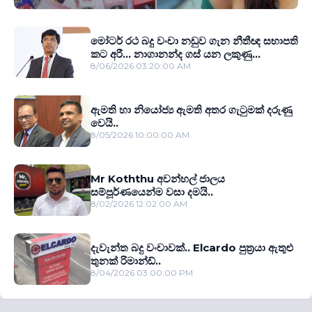
මෝටර් රථ බදු වංචා නඩුව ගැන නීතීඥ සභාපති
කට අරී... නාගානන්ද ගස් යන ලකුණු...
8/06/2026 03:20:00 AM
ඇමති හා නියෝජ්‍ය ඇමති අතර ගැටුමක් දරුණු
වෙයි..
8/05/2026 10:00:00 AM
Mr Koththu අවන්හල් ජාලය
සම්පූර්ණයෙන්ම වසා දමයි..
8/02/2026 12:02:00 AM
දැවැන්ත බදු වංචාවක්.. Elcardo පුත‍්‍රයා ඇතුළු
තුනක් රිමාන්ඩ්..
8/04/2026 03:00:00 PM