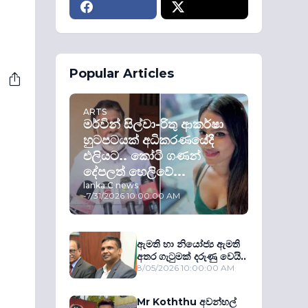
Popular Articles
ARTS
මර්වින් සිල්වා-රිතු ආකර්ෂා
හුටපටයක් අධිකරණයේදී
එලියට.. කෝටි ගණන්
දේපලත් හෙලිවේ...
lanka C news
-
7/31/2026 10:00:00 AM
ඇමති හා නියෝජ්‍ය ඇමති
අතර ගැටුමක් දරුණු වෙයි..
8/05/2026 10:00:00 AM
Mr Koththu අවන්හල්