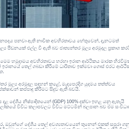
 ජනපදය පනවා ඇති නාවික අවහිරතාවය හේතුවෙන්
,
දැනටමත්
පීඩනයක් එල්ල වී ඇති බව ජාත්‍යන්තර මූල්‍ය අරමුදල ප්‍රකාශ කර
කරන ලද මෙම හමුදාමය අවහිරතාවය හරහා ඉරාන ආර්ථිකය මාරක හිරවී
ඉරානයේ තෙල් ගබඩා කිරීමේ ධාරිතාව ඉක්මවා ගොස් එරට ආර්ථ
ඇත
.
්තර මූල්‍ය අරමුදල සඳහන් කළේ
,
මැදපෙරදිග යුදමය තත්ත්වය
ෂාවන් කප්පාදු කිරීමට සිදුව ඇති බවයි
.
දළ දේශීය නිෂ්පාදිතයෙන්
(GDP) 100%
දක්වා ඉහළ යනු ඇතැයි
 ලෝකයේ විවිධ කලාපවලට විවිධ මට්ටමින් බලපාන බව එම සංවිධ
තර
,
ඔවුන්ගේ දේශීය තෙල් අවශ්‍යතාවයෙන් තුනෙන් එකක් සපුරා ගන