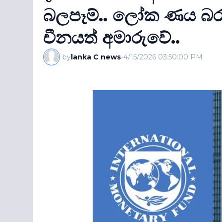
බලපෑම්.. ලෝක ණය බර
චීනයත් අමාරුවේ..
by
lanka C news
-
4/15/2026 03:50:00 PM