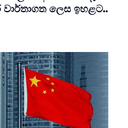
 වාර්තාගත ලෙස ඉහළට..