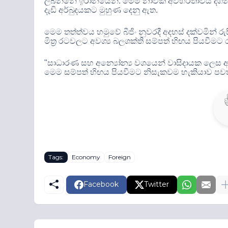
ලබන්නේ ඉරානයෙනි
.
මෙම නාවික අවහිරතාවය දිගි
දැඩි අර්බුදයකට මුහුණ දෙනු ඇත
.
මෙම තත්ත්වය හමුවේ බීජිං නුවරදී අදහස් දක්වමින් රු
මිත්‍ර රටවලට අවශ්‍ය බලශක්ති සම්පත් හිඟය පියවීමට 
"
සාධාරණ සහ අන්‍යෝන්‍ය වශයෙන් වාසිදායක ලෙස අ
මෙම සම්පත් හිඟය පියවීමට නිසැකවම හැකියාව පව
Tags:
Economy
Foreign
Facebook
Twitter