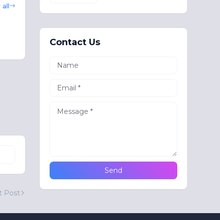
all
Contact Us
t Post