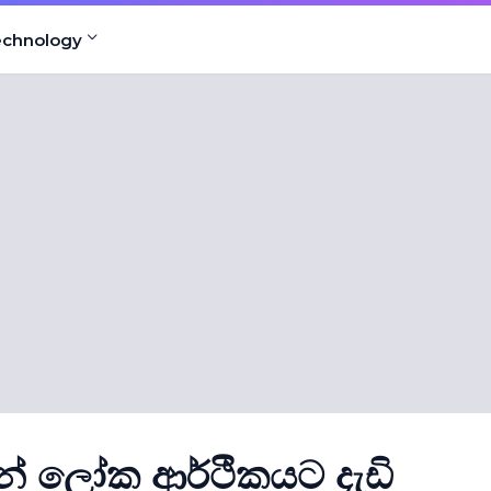
echnology
් ලෝක ආර්ථිකයට දැඩි