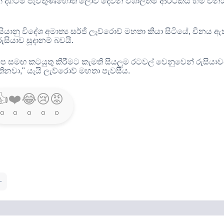
න් දිගටම පැවතුණහොත් ලොව දෙවන විශාලතම ආර්ථිකය හිමි චීන
සියානු විදේශ අමාත්‍ය සර්ජි ලැව්රොව් මහතා කියා සිටියේ
,
චීනය ඇත
රුසියාව සූදානම් බවයි
.
ප සමඟ කටයුතු කිරීමට කැමති සියලුම රටවල් වෙනුවෙන් රුසියා
තිනවා
,"
යැයි ලැව්රොව් මහතා පැවසීය
.
👍
❤️
😂
😢
😡
0
0
0
0
0