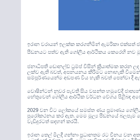
ඉරාන වරායන් ඉලක්ක කරගනිමින් ඇමරිකා එක්සත්
පීඩනයට පත්ව ඇති ගෝලීය ආර්ථිකය කෙරෙහි නව මූල්‍ය 
ජනාධිපති ඩොනල්ඩ් ට්‍රම්ප් විසින් ක්‍රියාත්මක 
ලක්ව ඇති බවත්
,
අපනයනය කිරීමට නොහැකි වීමෙන් 
සම්පූර්ණයෙන්ම අඩපණ විය හැකි බවත් පෙන්වා දී 
වොෂින්ටන් නුවර පැවති සිය වසන්ත හමුවේදී ජාත්‍යන
හේතුවෙන් ගෝලීය ආර්ථික වර්ධන වේගය පිළිබඳ අපේක්
2029
වන විට ලෝකයේ සමස්ත ණය ප්‍රමාණය ගෝලීය 
පුරෝකථනය කර ඇත
.
මෙම මූල්‍ය පීඩනයේ බලපෑම
වැඩිදුරටත් සඳහන් කරයි
.
ඉරාන තෙල් මිලදී ගන්නා ප්‍රධානතම රට චීනය වන අ