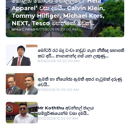
කොළඹ කොටස් හොල්ලමින් ‘Hela
Apparel’ වසා දමයි.. Calvin Klein,
Tommy Hilfiger, Michael Kors,
NEXT, Tesco මහන්නේ ඔවුන්..
lanka C news
-
8/07/2026 09:20:00 AM
මෝටර් රථ බදු වංචා නඩුව ගැන නීතීඥ සභාපති
කට අරී... නාගානන්ද ගස් යන ලකුණු...
8/06/2026 03:20:00 AM
ඇමති හා නියෝජ්‍ය ඇමති අතර ගැටුමක් දරුණු
වෙයි..
8/05/2026 10:00:00 AM
Mr Koththu අවන්හල් ජාලය
සම්පූර්ණයෙන්ම වසා දමයි..
8/02/2026 12:02:00 AM