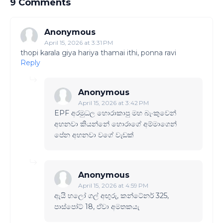
9 Comments
Anonymous
April 15, 2026 at 3:31 PM
thopi karala giya hariya thamai ithi, ponna ravi
Reply
Anonymous
April 15, 2026 at 3:42 PM
EPF අරමුධල හොරාකාපු මහ බැංකුවෙන්
අහනවා කියන්නේ හොරාගේ අම්මාගෙන්
පේන අහනවා වගේ වැඩක්
Anonymous
April 15, 2026 at 4:59 PM
ඇයි හලෝ ගල් අඟුරු, කන්ටේනර් 325,
පාස්පෝට් 18, ඒවා අමතකයැ