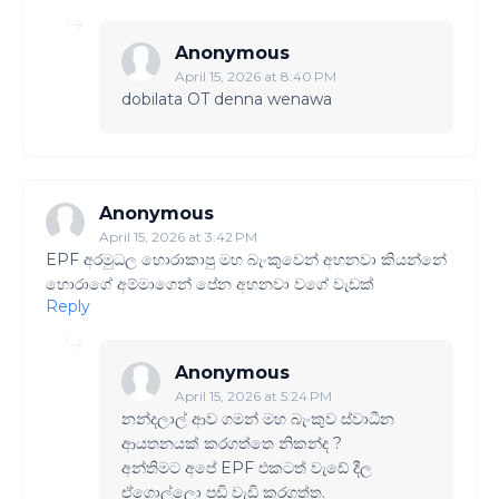
Anonymous
April 15, 2026 at 8:40 PM
dobilata OT denna wenawa
Anonymous
April 15, 2026 at 3:42 PM
EPF අරමුධල හොරාකාපු මහ බැංකුවෙන් අහනවා කියන්නේ
හොරාගේ අම්මාගෙන් පේන අහනවා වගේ වැඩක්
Reply
Anonymous
April 15, 2026 at 5:24 PM
නන්දලාල් ආව ගමන් මහ බැංකුව ස්වාධීන
ආයතනයක් කරගත්තෙ නිකන්ද ?
අන්තිමට අපේ EPF එකටත් වැඩේ දීල
ඒගොල්ලො පඩි වැඩි කරගත්ත.