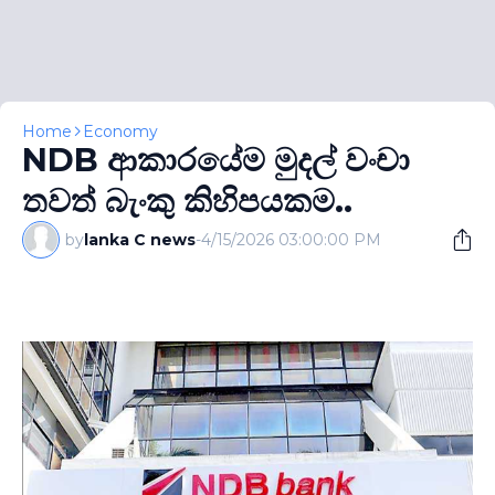
Home
Economy
NDB ආකාරයේම මුදල් වංචා
තවත් බැංකු කිහිපයකම..
by
lanka C news
-
4/15/2026 03:00:00 PM