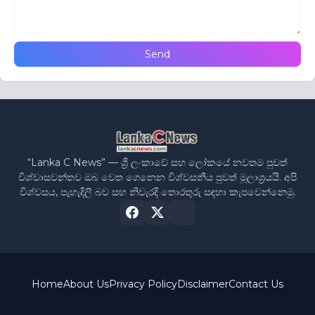
“Lanka C News” — ශ්‍රී ලංකාවේ සහ ලෝකයේ නවතම පුවත්
විශ්වාසවන්තව ඔබ වෙත ගෙනෙන විශ්වසනීය පුවත් මූලාශ්‍රයයි. අපි
විශ්වසය, පැහැදිලි බව සහ නිවැරදි තොරතුරු සඳහා කැපවෙන්නෙමු.
Home
About Us
Privacy Policy
Disclaimer
Contact Us