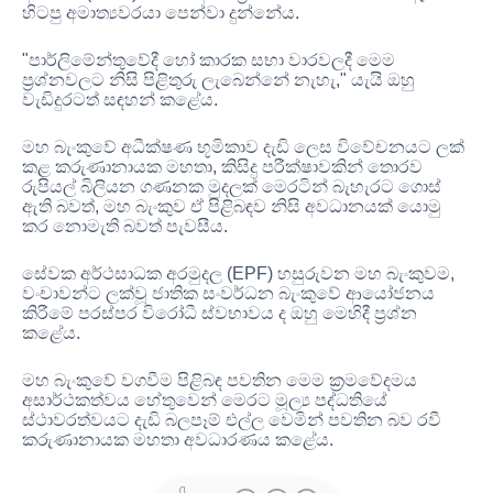
හිටපු අමාත්‍යවරයා පෙන්වා දුන්නේය
.
"
පාර්ලිමේන්තුවේදී හෝ කාරක සභා වාරවලදී මෙම
ප්‍රශ්නවලට නිසි පිළිතුරු ලැබෙන්නේ නැහැ
,"
යැයි ඔහු
වැඩිදුරටත් සඳහන් කළේය
.
මහ බැංකුවේ අධීක්ෂණ භූමිකාව දැඩි ලෙස විවේචනයට ලක්
කළ කරුණානායක මහතා
,
කිසිදු පරීක්ෂාවකින් තොරව
රුපියල් බිලියන ගණනක මුදලක් මෙරටින් බැහැරට ගොස්
ඇති බවත්
,
මහ බැංකුව ඒ පිළිබඳව නිසි අවධානයක් යොමු
කර නොමැති බවත් පැවසීය
.
සේවක අර්ථසාධක අරමුදල
(EPF)
හසුරුවන මහ බැංකුවම
,
වංචාවන්ට ලක්වූ ජාතික සංවර්ධන බැංකුවේ ආයෝජනය
කිරීමේ පරස්පර විරෝධී ස්වභාවය ද ඔහු මෙහිදී ප්‍රශ්න
කළේය
.
මහ බැංකුවේ වගවීම පිළිබඳ පවතින මෙම ක්‍රමවේදමය
අසාර්ථකත්වය හේතුවෙන් මෙරට මූල්‍ය පද්ධතියේ
ස්ථාවරත්වයට දැඩි බලපෑම් එල්ල වෙමින් පවතින බව රවී
කරුණානායක මහතා අවධාරණය කළේය
.