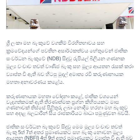
ශ්‍රී ලංකා මහ බැංකුවේ වගකීම් විරහිතභාවය සහ
ක්‍රමවේදයන්ගේ පවතින අසාර්ථකත්වය හේතුවෙන් ජාතික
සංවර්ධන බැංකුවේ
(NDB)
සිදුවූ රුපියල් බිලියන ගණනක
මූල්‍ය වංචාව තවත් වාණිජ බැංකු සහ මූල්‍ය ආයතන රැසක් කරා
ව්‍යාප්ත වී ඇති බව හිටපු මුදල් අමාත්‍ය රවී කරුණානායක
මහතා අනාවරණය කළේය
.
කරුණානායක මහතා චෝදනා කළේ
,
ජාතික වශයෙන්
වැදගත්කමක් ඇති තීරණාත්මක ප්‍රශ්න කිහිපයකට මාස
ගණනාවක් තිස්සේ පිළිතුරු ලබා නොදීම හරහා මහ බැංකුව
සහ අදාළ බලධාරීන් සිය රාජකාරියට බාධා පමුණුවන බවයි
.
ජාතික සංවර්ධන බැංකුවේ සිදුවූ මෙම මූල්‍ය වංචාව තවත්
බැංකු
5
ත්
7
ත් අතර ප්‍රමාණයකට සහ බැංකු නොවන මූල්‍ය
ආයතන
(NBFI) 4
ත්
9
ත් අතර ප්‍රමාණයකට ව්‍යාප්ත වී ඇති බව