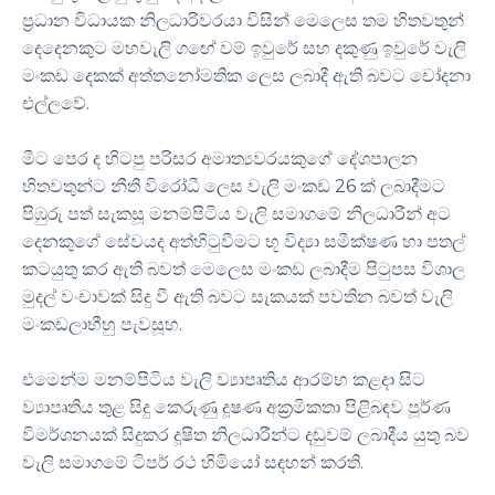
ප්‍රධාන විධායක නිලධාරිවරයා විසින් මෙලෙස තම හිතවතුන්
දෙදෙනකුට මහවැලි ගඟේ වම් ඉවුරේ සහ දකුණු ඉවුරේ වැලි
මංකඩ දෙකක් අත්තනෝමතික ලෙස ලබාදී ඇති බවට චෝදනා
එල්ලවේ.
මීට පෙර ද හිටපු පරිසර අමාත්‍යවරයකුගේ දේශපාලන
හිතවතුන්ට නීති විරෝධී ලෙස වැලි මංකඩ 26 ක් ලබාදීමට
පිඹුරු පත් සැකසූ මනම්පිටිය වැලි සමාගමේ නිලධාරීන් අට
දෙනකුගේ සේවයද අත්හිටුවීමට භූ විද්‍යා සමීක්ෂණ හා පතල්
කටයුතු කර ඇති බවත් මෙලෙස මංකඩ ලබාදීම පිටුපස විශාල
මුදල් වංචාවක් සිදු වී ඇති බවට සැකයක් පවතින බවත් වැලි
මංකඩලාභීහු පැවසූහ.
එමෙන්ම මනම්පිටිය වැලි ව්‍යාපෘතිය ආරම්භ කළදා සිට
ව්‍යාපෘතිය තුළ සිදු කෙරුණු දූෂණ අක්‍රමිකතා පිළිබඳව පූර්ණ
විමර්ශනයක් සිදුකර දූෂිත නිලධාරීන්ට දඬුවම් ලබාදීය යුතු බව
වැලි සමාගමේ ටිපර් රථ හිමියෝ සඳහන් කරති.