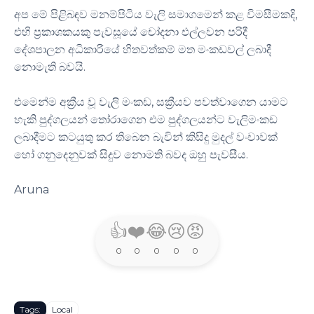
අප මේ පිළිබඳව මනම්පිටිය වැලි සමාගමෙන් කළ විමසීමකදි,
එහි ප්‍රකාශකයකු පැවසූයේ චෝදනා එල්ලවන පරිදී
දේශපාලන අධිකාරියේ හිතවත්කම් මත මංකඩවල් ලබාදී
නොමැති බවයි.
එමෙන්ම අක්‍රීය වූ වැලි මංකඩ, සක්‍රීයව පවත්වාගෙන යාමට
හැකි පුද්ගලයන් තෝරාගෙන එම පුද්ගලයන්ට වැලිමංකඩ
ලබාදීමට කටයුතු කර තිබෙන බැවින් කිසිදු මුදල් වංචාවක්
හෝ ගනුදෙනුවක් සිදුව නොමති බවද ඔහු පැවසීය.
Aruna
👍
❤️
😂
😢
😡
0
0
0
0
0
Tags:
Local