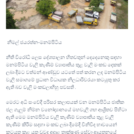
නිමල් ජයරත්න-මනම්පිටිය
නීති විරෝධී ලෙස දේශපාලන හිතවතුන් දෙදෙනෙකු සඳහා
මනම්පිටිය වැලි කැණීම් ව්‍යාපෘතිය තුළ වැලි මංකඩ දෙකක්
ලබා දීමට වත්මන් ආණ්ඩුව යටතේ පත් කරන ලද මනම්පිටිය
වැලි සමාගමේ ප්‍රධාන විධායක නිලධාරිවරයා කටයුතු කර
ඇති බව වැලි මංකඩලාභීහු පවසති .
මෙරට අධි සංවේදී පරිසර කලාපයක් වන මනම්පිටිය ජාතික
ජල ගැලුම් නිම්න වනෝද්‍යානයේ මහවැලි ගඟ ආශ්‍රිතව පිහිටා
ඇති මෙම මනම්පිටිය වැලි කැණීම් ව්‍යාපෘතිය තුළ වැලි
කැණීම් කිරීම සදහා මංකඩ ලබා දීමේදී විනිවිද භාවයෙන්
කටයුතු කළ යුතු වුවද අදාළ තාක්ෂණ සේවා ආයතනයේ