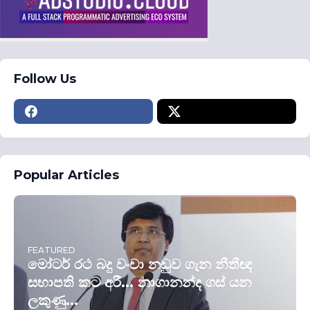
Follow Us
Popular Articles
FEATURED
මෝටර් රථ බදු වංචා නඩුව ගැන නීතීඥ
සභාපති කට අරී... නාගානන්ද ගස් යන
ලකුණු...