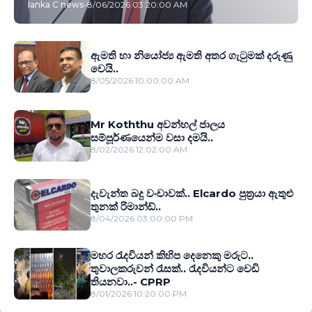
lanka C news
-
8/06/2026 03:20:00 AM
ඇමති හා නියෝජ්‍ය ඇමති අතර ගැටුමක් දරුණු
වෙයි..
8/05/2026 10:00:00 AM
Mr Koththu අවන්හල් ජාලය
සම්පූර්ණයෙන්ම වසා දමයි..
8/02/2026 12:02:00 AM
දැවැන්ත බදු වංචාවක්.. Elcardo පුත‍්‍රයා ඇතුළු
තුනක් රිමාන්ඩ්..
8/04/2026 03:00:00 PM
මහර රැදවියන් කිහිප දෙනෙකු මරුට..
තුවාලකරුවන් රැසක්.. රැදවියන්ට වෙඩි
තියනවා..- CPRP
8/01/2026 10:20:00 PM