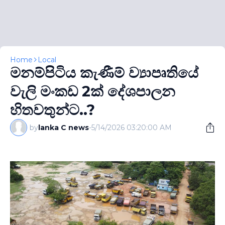
Home
Local
මනම්පිටිය කැණීම් ව්‍යාපෘතියේ
වැලි මංකඩ 2ක් දේශපාලන
හිතවතුන්ට..?
by
lanka C news
-
5/14/2026 03:20:00 AM