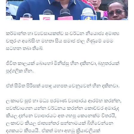
කර්මාන්ත හා ව්‍යවසායකත්ව සංවර්ධන නියොජ්‍ය අමාත්‍ය
චතුරංග අබේසිංහ මහතා සිය සමාජ ජාල ගිණුමේ මෙම
සටහන තබා තිබේ.
ජීවිත කාලයක් බොහෝ මිනිස්සු හීන දකිනවා, බහුතරයක්
පුද්ගලික හීන..
ඒත් සීමිත පිරිසක් පොදු යහපත වෙනුවෙන් හීන දකිනවා..
ලංකාවෙ සුළු හා මධ්‍ය පරමාණ ව්‍යාපාරය ආරම්භ කරන්න,
පවත්වාගෙන යන්න වර්ධනය කරන්න කොච්චර අමාරුද
කියල දන්නෙ ව්‍යාපාරයට අත ගහපු කෙනෙක්ම විතරයි,
ලංකාවට කියල ජාත්‍යන්තර සන්නාමයක් බිහිවෙන්නෙ
දශකයට කීපයයි.. ඒකත් මහා අහඹු ක්‍රියාවලියක්