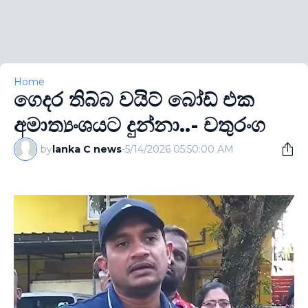
Home
ගෙදර තිබ්බ වයිට් බෝඩ් එක
අමාත්‍යංශයට දුන්නා..- චතුරංග
by
lanka C news
-
5/14/2026 05:50:00 AM