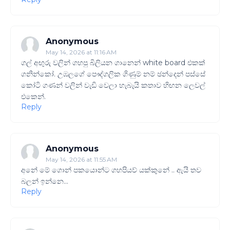
Anonymous
May 14, 2026 at 11:16 AM
ගල් අඟුරු වලින් ගහපු බිලියන ගානෙන් white board එකක්
ගනින්කෝ. උඹලගේ පෞද්ගලික ගිණුම් නම් ඡන්දෙන් පස්සේ
කෝටි ගණන් වලින් වැඩි වෙලා හැබැයි කතාව හිඟන ලෙවල්
එකෙන්.
Reply
Anonymous
May 14, 2026 at 11:55 AM
අනේ මේ ගොන් පකයොන්ට ගහපියව් යක්කුනේ .. ඇයි තව
බලන් ඉන්නෙ...
Reply