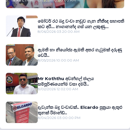
lanka C news
-
7/31/2026 10:00:00 AM
මෝටර් රථ බදු වංචා නඩුව ගැන නීතීඥ සභාපති
කට අරී... නාගානන්ද ගස් යන ලකුණු...
8/06/2026 03:20:00 AM
ඇමති හා නියෝජ්‍ය ඇමති අතර ගැටුමක් දරුණු
වෙයි..
8/05/2026 10:00:00 AM
Mr Koththu අවන්හල් ජාලය
සම්පූර්ණයෙන්ම වසා දමයි..
8/02/2026 12:02:00 AM
දැවැන්ත බදු වංචාවක්.. Elcardo පුත‍්‍රයා ඇතුළු
තුනක් රිමාන්ඩ්..
8/04/2026 03:00:00 PM