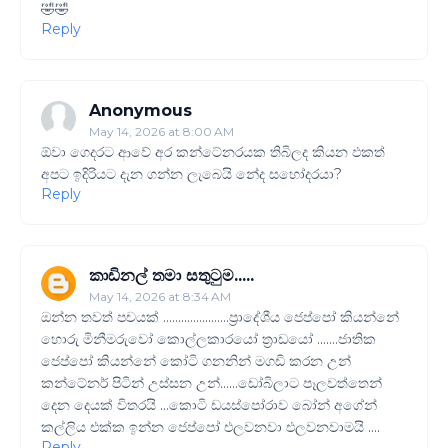
🤣🤣
Reply
Anonymous
May 14, 2026 at 8:00 AM
ඕවා ගෙදරට ආවේ අර කන්ටේනරයක තිබිලද කියන ඵකත්
අපට ඉදිරියට දැන ගන්න ලැබෙයි නේද සහෝදරයා?
Reply
කාඩිනල් තමා සතුටුම.....
May 14, 2026 at 8:34 AM
ඔන්න තවත් පචයක් ......................ප්‍රාදේශීය ජෙප්පෝ කියන්නේ
හොරු මිනීමරුවෝ කොල්ලකාරයෝ ත්‍රාඩයෝ .......ජාතික
ජෙප්පෝ කියන්නේ කෝටි ගනනින් මගඩි කරන උන්
කන්ටේනර් පිටින් උස්සන උන්......ඩෝබිලාට පෑලවත්තෙන්
දෙන දෙයක් විතරයි ...කොටි ඩයස්පෝරාව බෝන් අගේන්
කල්ලිය එක්ක ඉන්න ජෙප්පෝ එලවනවා එලවනවාමයි ....
Reply