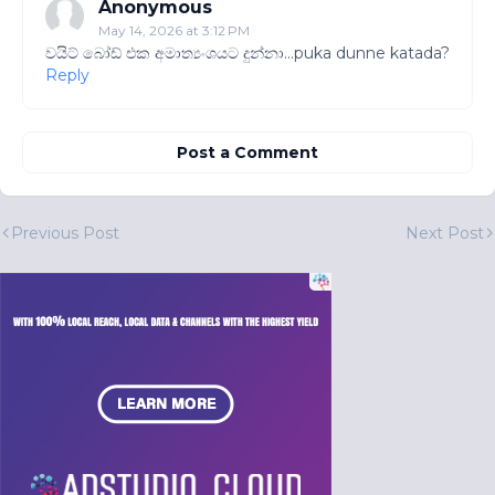
Anonymous
May 14, 2026 at 3:12 PM
වයිට් බෝඩ් එක අමාත්‍යංශයට දුන්නා...puka dunne katada?
Reply
Post a Comment
Previous Post
Next Post