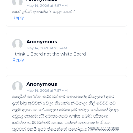
May 14, 2026 at 6:57 AM
කෝ ඉතින් ආකෘතිය ? කවුද යසස් ?
Reply
Anonymous
May 14, 2026 at 7:16 AM
I think L Board not the white Board
Reply
Anonymous
May 14, 2026 at 7:57 AM
ගෙදරින් ගේන්න තරම් වත්කම් කොහෙන්ද කියලනේ අපට
දැන් big කුච්චන් වෙලා තියෙන්නේ.ඔයාලා හිල් වෙච්ච යට
ඇඳුම් ඇදගෙන දේශපාලන මෙහෙයුම් කරලා දෙය්යනේ දිනලා
අවුරුදු ඵකහමාරයි අමාත්‍යංශයට white බෝඩ් පරිත්‍යාග
කරන්න තරම් වත්කම් හොයා ගත්තේ කොහෙන්ද කියන
කුච්චන් ඵකයි අපට තියෙන්නේ සහෝදරයා?🤣🤣🤣🤣🤣🤣🤣