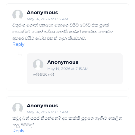
Anonymous
May 14, 2026 at 6:12 AM
චතුරංග ගොන් පකයො තොගෙ වයිට් බෝඩ් එක පුකේ
ගහගනින්. ගොන් තඩියා කෝටි ගණන් හොරකං කොරන
අතරෙ වයිට් බෝඩ් එකක් ගැන කියවනව.
Reply
Anonymous
May 14, 2026 at 7:15 AM
හරිරටම හරි
Anonymous
May 14, 2026 at 6:13 AM
කවුද බන් යසස් කියන්නෙ? අර කක්කි සුදාගෙ ගෑණිට කෙලින
නලු බට්ටද?
Reply