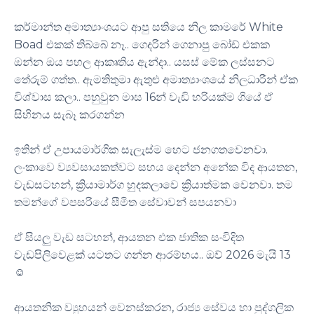
කර්මාන්ත අමාත්‍යාංශයට ආපු සතියෙ නිල කාමරේ White
Boad එකක් තිබ්බේ නෑ.. ගෙදරින් ගෙනාපු බෝඩ් එකක
ඔන්න ඔය පහල ආකෘතිය ඇන්දා.. යසස් මේක ලස්සනට
තේරුම් ගත්ත.. ඇමතිතුමා ඇතුළු අමාත්‍යාංශයේ නිලධාරීන් ඒක
විශ්වාස කලා.. පහුවුන මාස 16න් වැඩි හරියක්ම ගියේ ඒ
සිහිනය සැබෑ කරගන්න
ඉතින් ඒ උපායමාර්ගික සැලැස්ම හෙට ජනගතවෙනවා.
ලංකාවෙ ව්‍යවසායකත්වට සහය දෙන්න අනේක විද ආයතන,
වැඩසටහන්, ක්‍රියාමාර්ග හුදකලාවෙ ක්‍රියාත්මක වෙනවා. තම
තමන්ගේ වපසරියේ සීමිත සේවාවන් සපයනවා
ඒ සියලු වැඩ සටහන්, ආයතන එක ජාතික සංවිදිත
වැඩපිලිවෙළක් යටතට ගන්න ආරම්භය.. ඔව් 2026 මැයි 13
☺️
ආයතනික ව්‍යුහයන් වෙනස්කරන, රාජ්‍ය සේවය හා පුද්ගලික