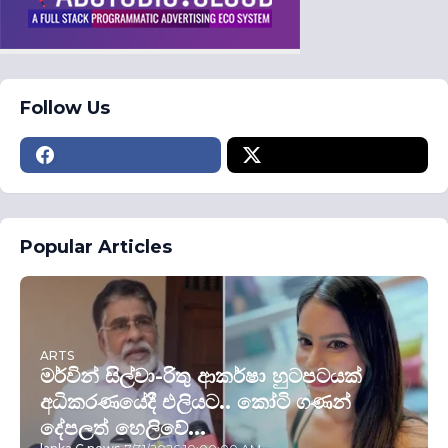
Follow Us
Popular Articles
ARTS
මර්වින් සිල්වා-රිතු ආකර්ෂා හුටපටයක්
අධිකරණයේදී එලියට.. කෝටි ගණන්
දේපලත් හෙලිවේ...