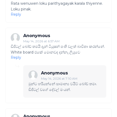
Rata wenuwen loku parithyagayak karala thiyenne.
Loku pinak.
Reply
Anonymous
May 14, 2026 at 6:57 AM
ඩිජිටල් බෝඩ් තමයි දැන් ටියුෂන් පංති වලත් බාවිතා කරන්නේ.
White board එකේ මොනවද දන්නැ ලියුවෙ
Reply
Anonymous
May 14, 2026 at 7:10 AM
මුන්ට හරියන්නේ සාමාන්‍ය වයිට් බෝඩ් තමා.
ඩිජිටල් වගේ දේවල් මංයන්.
Anonymous