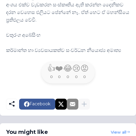
අංශය එක්ව වැඩකරන සංස්කෘතිය ඇති කරන්න දෛනිකව
දරන වෙහෙස එලියට පේන්නේ නෑ.. ඒත් හෙට ඒ මහන්සියෙ
ප්‍රතිඵලය වේවී.
චතුරංග අබේසිංහ
කර්මාන්ත හා ව්‍යවසායකත්ව සංවර්ධන නියොජ්‍ය අමාත්‍ය
👍
❤️
😂
😢
😡
0
0
0
0
0
Facebook
You might like
View all