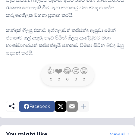
යැයි කියමින් බලයට පැමිණි අයට රටේ මහා භාණ්ඩාගාරය
රැකගත නොහැකි වීම ගැන කනගාටු වන බවද ගයන්ත
කරුණාතිලක මහතා ප්‍රකාශ කරයි.
කන්දක් ගිලපු එකාට අග්ගලාවත් කජ්ජක්ද ඇසුවා මෙන්
ජනතාව ගල් අඟුරු නැව් පිටින් ගිලපු ආණ්ඩුවට මහා
භාණ්ඩාගාරයත් කජ්ජක්දැයි ජනතාව විමසා සිටින බවද ඔහු
සඳහන් කරයි.
👍
❤️
😂
😢
😡
0
0
0
0
0
Facebook
You might like
View all