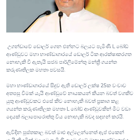
උගන්ඩාවේ ඩොලර් ගෙන එන්නට බලයට පැමිණී L බෝඩ්
ආණ්ඩුවට මහා භාණ්ඩාගාරයේ ඩොලර් ටික ආරක්ෂාකරගත
නොහැකි වී ඇතැයි සජබ පාර්ලිමේන්තු මන්ත්‍රී ගයන්ත
කරුණාතිලක මහතා පවසයි.
මහා භාණ්ඩාගාරයේ සිදුව ඇති ඩොලර් ලක්ෂ 25ක වංචාව
අතපසු වීමක් යැයි ආණ්ඩුවේ නායකයන් කියන බවත් වගකිව
යුතු ආණ්ඩුවකට එසේ කිව නොහැකි බවත් ප්‍රකාශ කළ
ගයන්ත කරුණාතිලක මහතා L බෝඩ් ආණ්ඩුවකින් මීට වඩා
දෙයක් බලාපොරොත්තු විය නොහැකි බවද සඳහන් කරයි.
ඇවිදින පුස්තකාල බවත් මාළු අල්ලෙන්නෙත් ඇප් එකෙන්