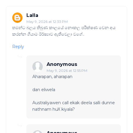
Lalla
May 9, 2026 at 12:33 PM
තමන්ට බලය තිබුණ කාලයේ නොකල පරීක්ෂණ වෙන අය
කරන්න ගියාම ඊර්ෂ්‍යාව ඇතිවෙලා වගේ..
Reply
Anonymous
May 9, 2026 at 12:55 PM
Aharapan, aharapan
dan eliwela
Australiyawen call ekak deela salli dunne
nathnam huX kiyala?