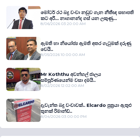
මෝටර් රථ බදු වංචා නඩුව ගැන නීතීඥ සභාපති
කට අරී... නාගානන්ද ගස් යන ලකුණු...
8/06/2026 03:20:00 AM
ඇමති හා නියෝජ්‍ය ඇමති අතර ගැටුමක් දරුණු
වෙයි..
8/05/2026 10:00:00 AM
Mr Koththu අවන්හල් ජාලය
සම්පූර්ණයෙන්ම වසා දමයි..
8/02/2026 12:02:00 AM
දැවැන්ත බදු වංචාවක්.. Elcardo පුත‍්‍රයා ඇතුළු
තුනක් රිමාන්ඩ්..
8/04/2026 03:00:00 PM