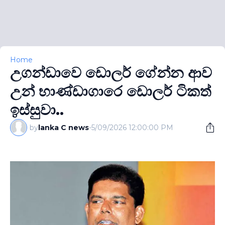
Home
උගන්ඩාවෙ ඩොලර් ගේන්න ආව
උන් භාණ්ඩාගාරෙ ඩොලර් ටිකත්
ඉස්සුවා..
by
lanka C news
-
5/09/2026 12:00:00 PM