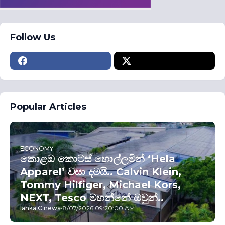
Follow Us
Popular Articles
ECONOMY
කොළඹ කොටස් හොල්ලමින් ‘Hela
Apparel’ වසා දමයි.. Calvin Klein,
Tommy Hilfiger, Michael Kors,
NEXT, Tesco මහන්නේ ඔවුන්..
lanka C news
-
8/07/2026 09:20:00 AM