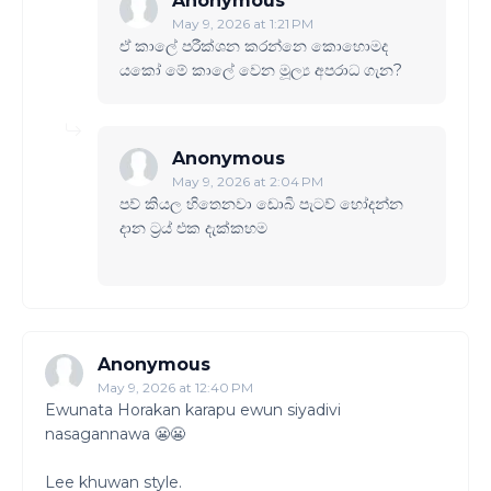
Anonymous
May 9, 2026 at 1:21 PM
ඒ කාලේ පරීක්ශන කරන්නෙ කොහොමද
යකෝ මේ කාලේ වෙන මූල්‍ය අපරාධ ගැන?
Anonymous
May 9, 2026 at 2:04 PM
පව් කියල හිතෙනවා ඩොබි පැටව් හෝදන්න
දාන ට්‍රය් එක දැක්කහම
Anonymous
May 9, 2026 at 12:40 PM
Ewunata Horakan karapu ewun siyadivi
nasagannawa 😬😬
Lee khuwan style.