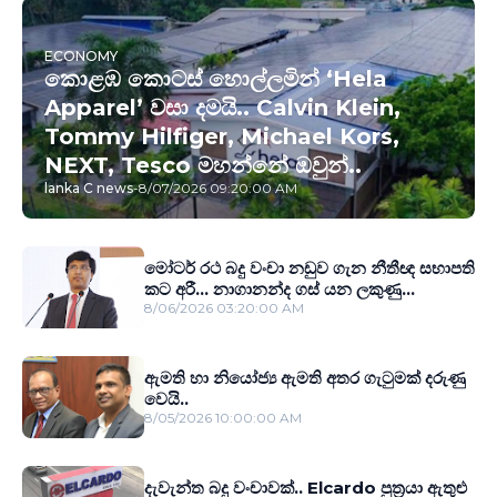
ECONOMY
කොළඹ කොටස් හොල්ලමින් ‘Hela
Apparel’ වසා දමයි.. Calvin Klein,
Tommy Hilfiger, Michael Kors,
NEXT, Tesco මහන්නේ ඔවුන්..
lanka C news
-
8/07/2026 09:20:00 AM
මෝටර් රථ බදු වංචා නඩුව ගැන නීතීඥ සභාපති
කට අරී... නාගානන්ද ගස් යන ලකුණු...
8/06/2026 03:20:00 AM
ඇමති හා නියෝජ්‍ය ඇමති අතර ගැටුමක් දරුණු
වෙයි..
8/05/2026 10:00:00 AM
දැවැන්ත බදු වංචාවක්.. Elcardo පුත‍්‍රයා ඇතුළු