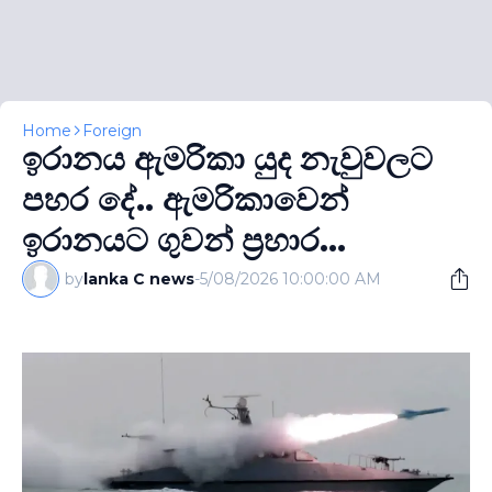
Home
Foreign
ඉරානය ඇමරිකා යුද නැවුවලට
පහර දේ.. ඇමරිකාවෙන්
ඉරානයට ගුවන් ප‍්‍රහාර...
by
lanka C news
-
5/08/2026 10:00:00 AM