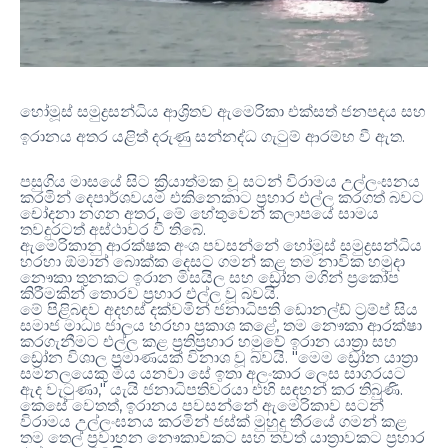
හෝමූස් සමුද්‍රසන්ධිය ආශ්‍රිතව ඇමෙරිකා එක්සත් ජනපදය සහ
.
ඉරානය අතර යළිත් දරුණු සන්නද්ධ ගැටුම් ආරම්භ වී ඇත
පසුගිය මාසයේ සිට ක්‍රියාත්මක වූ සටන් විරාමය උල්ලංඝනය
කරමින් දෙපාර්ශවයම එකිනෙකාට ප්‍රහාර එල්ල කරගත් බවට
,
චෝදනා නගන අතර
මේ හේතුවෙන් කලාපයේ සාමය
.
තවදුරටත් අස්ථාවර වී තිබේ
ඇමෙරිකානු ආරක්ෂක අංශ පවසන්නේ හෝමූස් සමුද්‍රසන්ධිය
හරහා ඕමාන් බොක්ක දෙසට ගමන් කළ තම නාවික හමුදා
නෞකා තුනකට ඉරාන මිසයිල සහ ඩ්‍රෝන මගින් ප්‍රකෝප
.
කිරීමකින් තොරව ප්‍රහාර එල්ල වූ බවයි
මේ පිළිබඳව අදහස් දක්වමින් ජනාධිපති ඩොනල්ඩ් ට්‍රම්ප් සිය
,
සමාජ මාධ්‍ය ජාලය හරහා ප්‍රකාශ කළේ
තම නෞකා ආරක්ෂා
කරගැනීමට එල්ල කළ ප්‍රතිප්‍රහාර හමුවේ ඉරාන යාත්‍රා සහ
. "
ඩ්‍රෝන විශාල ප්‍රමාණයක් විනාශ වූ බවයි
මෙම ඩ්‍රෝන යාත්‍රා
සමනලයෙකු මිය යනවා සේ ඉතා අලංකාර ලෙස සාගරයට
,"
.
ඇද වැටුණා
යැයි ජනාධිපතිවරයා එහි සඳහන් කර තිබුණි
,
කෙසේ වෙතත්
ඉරානය පවසන්නේ ඇමෙරිකාව සටන්
විරාමය උල්ලංඝනය කරමින් ජස්ක් මුහුදු තීරයේ ගමන් කළ
තම තෙල් ප්‍රවාහන නෞකාවකට සහ තවත් යාත්‍රාවකට ප්‍රහාර