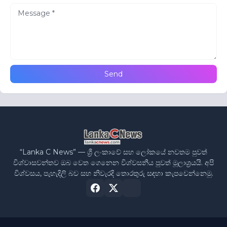
“Lanka C News” — ශ්‍රී ලංකාවේ සහ ලෝකයේ නවතම පුවත්
විශ්වාසවන්තව ඔබ වෙත ගෙනෙන විශ්වසනීය පුවත් මූලාශ්‍රයයි. අපි
විශ්වසය, පැහැදිලි බව සහ නිවැරදි තොරතුරු සඳහා කැපවෙන්නෙමු.