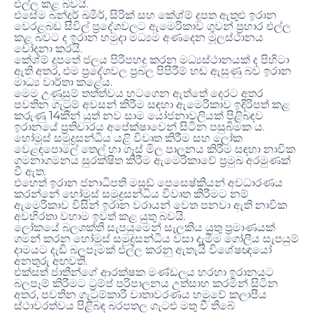
.
එල්ල කළ බවයි
,
එසේම බන්දර් ඛමීර්
සිරික් සහ කේශ්ම් දූපත ඇතුළු ඉරාන
වෙරළබඩ සිවිල් ප්‍රදේශවලට ඇමෙරිකාව ගුවන් ප්‍රහාර එල්ල
කළ බවට ද ඉරාන හමුදා මධ්‍යම අණදෙන මූලස්ථානය
.
චෝදනා කරයි
කේශ්ම් දූපතේ ජලය පිරිපහදු කරන මධ්‍යස්ථානයක් ද පිහිටා
,
ඇති අතර
එම ප්‍රදේශවල ප්‍රබල පිපිරීම් හඬ ඇසුණු බව ඉරාන
.
මාධ්‍ය වාර්තා කළේය
මෙම උණුසුම් තත්ත්වය හටගෙන ඇත්තේ දෙරට අතර
පවතින ගැටුම් අවසන් කිරීම සඳහා ඇමෙරිකාව ඉදිරිපත් කළ
14
කරුණු
කින් යුත් නව සාම යෝජනාවලියක් පිළිබඳව
.
ඉරානයේ ප්‍රතිචාරය අපේක්ෂාවෙන් සිටින පසුබිමක ය
හෝමූස් සමුද්‍රසන්ධිය යළි විවෘත කිරීම සහ ලෝක
වෙළඳපොලේ තෙල් හා ගෑස් මිල පාලනය කිරීම සඳහා නාවික
ගමනාගමනය සුරක්ෂිත කිරීම ඇමෙරිකාවේ ප්‍රමුඛ අරමුණක්
.
වී ඇත
එහෙත් ඉරාන ජනාධිපති මසූඩ් පෙසෙෂ්කියන් අවධාරණය
කරන්නේ හෝමූස් සමුද්‍රසන්ධිය විවෘත කිරීමට නම්
ඇමෙරිකාව විසින් ඉරාන වරායන් වෙත පනවා ඇති නාවික
.
අවහිරතා වහාම ඉවත් කළ යුතු බවයි
ලෝකයේ බලශක්ති සැපයුමෙන් සැලකිය යුතු ප්‍රමාණයක්
ගමන් කරන හෝමූස් සමුද්‍රසන්ධිය වසා දැමීම ගෝලීය සැපයුම්
දාමයට දැඩි බලපෑමක් එල්ල කරනු ඇතැයි විශේෂඥයෝ
.
අනතුරු අඟවති
එක්සත් ජාතීන්ගේ ආරක්ෂක මණ්ඩලය හරහා ඉරානයට
බලපෑම් කිරීමට ට්‍රම්ප් පරිපාලනය උත්සාහ කරමින් සිටින
,
අතර
පවතින ගැටුම්කාරී වාතාවරණය හමුවේ කලාපීය
ස්ථාවරත්වය පිළිබඳ බරපතල ගැටළු මතු වී තිබේ